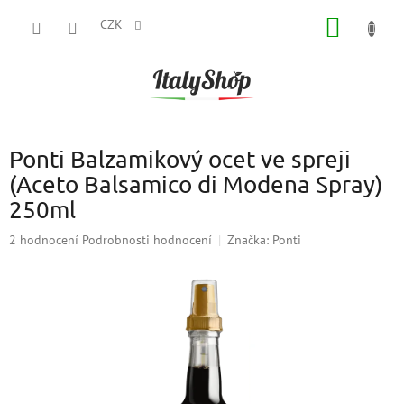
Přejít
NÁKUP
na
CZK
obsah
KOŠÍK
Ponti Balzamikový ocet ve spreji
(Aceto Balsamico di Modena Spray)
250ml
Průměrné
2 hodnocení
Podrobnosti hodnocení
Značka:
Ponti
hodnocení
produktu
je
5,0
z
5
hvězdiček.