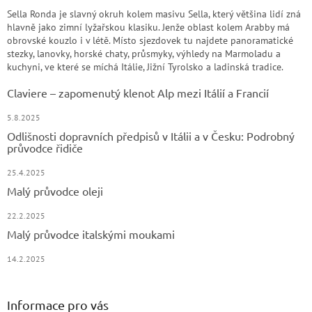
Sella Ronda je slavný okruh kolem masivu Sella, který většina lidí zná
hlavně jako zimní lyžařskou klasiku. Jenže oblast kolem Arabby má
obrovské kouzlo i v létě. Místo sjezdovek tu najdete panoramatické
stezky, lanovky, horské chaty, průsmyky, výhledy na Marmoladu a
kuchyni, ve které se míchá Itálie, Jižní Tyrolsko a ladinská tradice.
Claviere – zapomenutý klenot Alp mezi Itálií a Francií
5.8.2025
Odlišnosti dopravních předpisů v Itálii a v Česku: Podrobný
průvodce řidiče
25.4.2025
Malý průvodce oleji
22.2.2025
Malý průvodce italskými moukami
14.2.2025
Informace pro vás