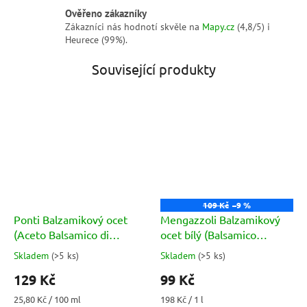
Ověřeno zákazníky
Zákazníci nás hodnotí skvěle na
Mapy.cz
(4,8/5) i
Heurece (99%).
Související produkty
109 Kč
–9 %
Ponti Balzamikový ocet
Mengazzoli Balzamikový
(Aceto Balsamico di
ocet bílý (Balsamico
Modena) 500ml
Bianco) 500 ml
Skladem
(
>5 ks
)
Skladem
(
>5 ks
)
Průměrné
Průměrné
hodnocení
hodnocení
129 Kč
99 Kč
produktu
produktu
je
je
Měrná
Měrná
25,80 Kč / 100 ml
198 Kč / 1 l