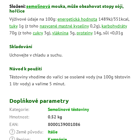
Složení:
semolinová
mouka, může obsahovat stopy sóji,
hořčice
Výživové údaje na 100g:
energetická hodnota
1489kJ/351kcal,
tuky
1g (z toho
nasycené mastné kyseliny
0,2g),
karbohydráty
70g (z toho
cukry
3g),
vláknina
3g,
proteiny
14g, sůl <0,01g
Skladování
Uchovejte v chladu a suchu.
Návod k použití
Těstoviny vhodíme do vařící se osolené vody (na 100g těstovin
1 litr vody) a vaříme 5 minut.
Doplňkové parametry
Kategorie
:
Semolinové těstoviny
Hmotnost
:
0.52 kg
EAN
:
8000139001086
?
Země původu
:
Itálie
?
Region
:
Kampánie