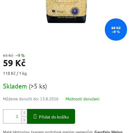
65 Kč
–9 %
65 Kč
–9 %
59 Kč
Měrná
118 Kč / 1 kg
cena:
Skladem
(
>5 ks
)
Můžeme doručit do:
13.8.2026
Možnosti doručení
Přidat do košíku
Malé těstoviny, tvarem podobné malým semenům,
Garofalo Melon