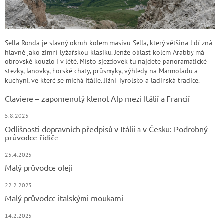
Sella Ronda je slavný okruh kolem masivu Sella, který většina lidí zná
hlavně jako zimní lyžařskou klasiku. Jenže oblast kolem Arabby má
obrovské kouzlo i v létě. Místo sjezdovek tu najdete panoramatické
stezky, lanovky, horské chaty, průsmyky, výhledy na Marmoladu a
kuchyni, ve které se míchá Itálie, Jižní Tyrolsko a ladinská tradice.
Claviere – zapomenutý klenot Alp mezi Itálií a Francií
5.8.2025
Odlišnosti dopravních předpisů v Itálii a v Česku: Podrobný
průvodce řidiče
25.4.2025
Malý průvodce oleji
22.2.2025
Malý průvodce italskými moukami
14.2.2025