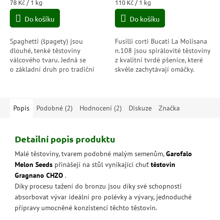
je
je
Měrná
Měrná
78 Kč / 1 kg
110 Kč / 1 kg
5,0
5,0
cena:
cena:
Do košíku
Do košíku
z
z
5
5
hvězdiček.
hvězdiček.
Spaghetti (špagety) jsou
Fusilli corti Bucati La Molisana
dlouhé, tenké těstoviny
n.108 jsou spirálovité těstoviny
válcového tvaru. Jedná se
z kvalitní tvrdé pšenice, které
o základní druh pro tradiční
skvěle zachytávají omáčky.
italskou kuchyni. Jsou vyrobeny
Jejich jedinečný tvar je ideální
z tvrdé pšeničné mouky.
pro recepty s...
Popis
Podobné (2)
Hodnocení (2)
Diskuze
Značka
Detailní popis produktu
Malé těstoviny, tvarem podobné malým semenům,
Garofalo
Melon Seeds
přinášejí na stůl vynikající chuť
těstovin
Gragnano CHZO
.
Díky procesu tažení do bronzu jsou díky své schopnosti
absorbovat vývar ideální pro polévky a vývary, jednoduché
přípravy umocněné konzistencí těchto těstovin.