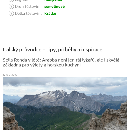
?
Druh těstovin
:
semolinové
?
Délka těstovin
:
Krátké
Z
á
p
a
Italský průvodce – tipy, příběhy a inspirace
t
Sella Ronda v létě: Arabba není jen ráj lyžařů, ale i skvělá
í
základna pro výlety a horskou kuchyni
6.8.2026