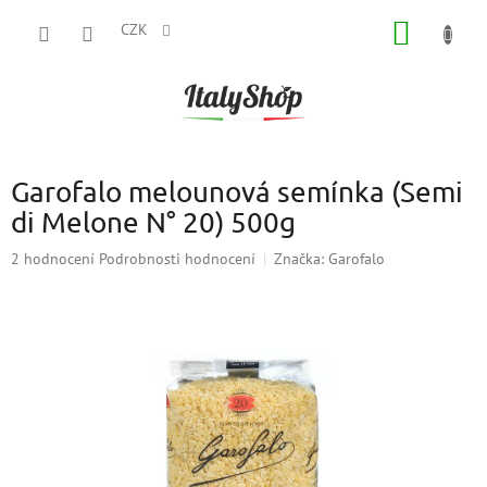
Přejít
NÁKUP
na
CZK
obsah
KOŠÍK
Garofalo melounová semínka (Semi
di Melone N° 20) 500g
Průměrné
2 hodnocení
Podrobnosti hodnocení
Značka:
Garofalo
hodnocení
produktu
je
5,0
z
5
hvězdiček.