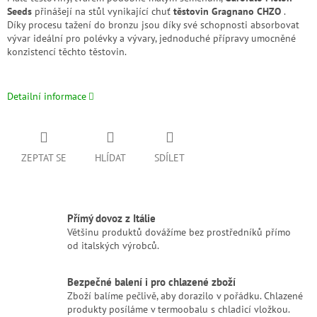
Seeds
přinášejí na stůl vynikající chuť
těstovin Gragnano CHZO
.
Díky procesu tažení do bronzu jsou díky své schopnosti absorbovat
vývar ideální pro polévky a vývary, jednoduché přípravy umocněné
konzistencí těchto těstovin.
Detailní informace
ZEPTAT SE
HLÍDAT
SDÍLET
Přímý dovoz z Itálie
Většinu produktů dovážíme bez prostředníků přímo
od italských výrobců.
Bezpečné balení i pro chlazené zboží
Zboží balíme pečlivě, aby dorazilo v pořádku. Chlazené
produkty posíláme v termoobalu s chladicí vložkou.