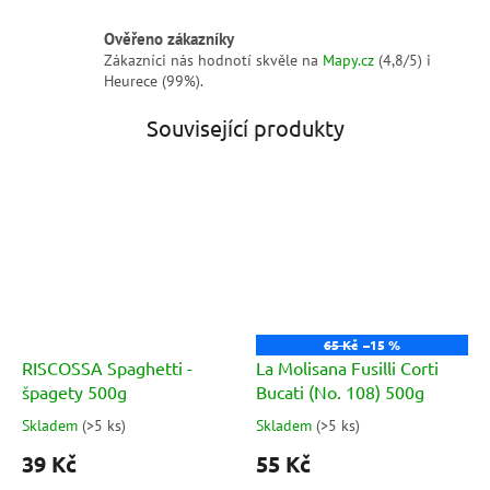
Ověřeno zákazníky
Zákazníci nás hodnotí skvěle na
Mapy.cz
(4,8/5) i
Heurece (99%).
Související produkty
65 Kč
–15 %
RISCOSSA Spaghetti -
La Molisana Fusilli Corti
špagety 500g
Bucati (No. 108) 500g
Skladem
(
>5 ks
)
Skladem
(
>5 ks
)
Průměrné
Průměrné
hodnocení
hodnocení
39 Kč
55 Kč
produktu
produktu