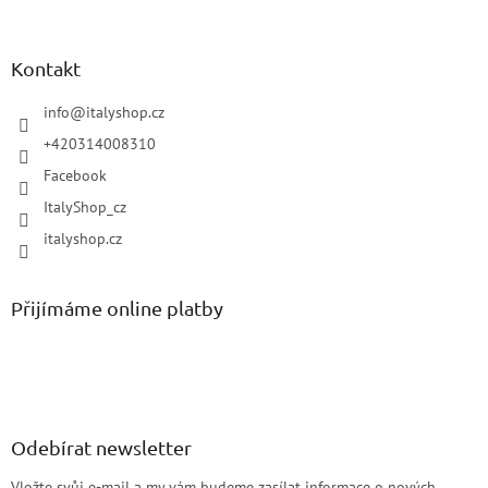
Kontakt
info
@
italyshop.cz
+420314008310
Facebook
ItalyShop_cz
italyshop.cz
Přijímáme online platby
Odebírat newsletter
Vložte svůj e-mail a my vám budeme zasílat informace o nových