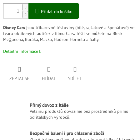
Přidat do košíku
Disney Cars
jsou tříbarevné těstoviny (bílé, rajčatové a špenátové) ve
tvaru oblíbených autíček z filmu Cars. Těšit se můžete na Blesk
McQueena, Buráka, Macka, Hudson Horneta a Sally.
Detailní informace
ZEPTAT SE
HLÍDAT
SDÍLET
Přímý dovoz z Itálie
Většinu produktů dovážíme bez prostředníků přímo
od italských výrobců.
Bezpečné balení i pro chlazené zboží
Zboží balíme pečlivě, aby dorazilo v pořádku. Chlazené