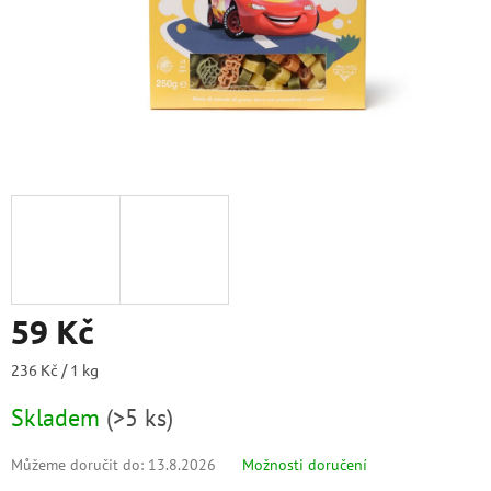
59 Kč
Měrná
236 Kč / 1 kg
cena:
Skladem
(
>5 ks
)
Můžeme doručit do:
13.8.2026
Možnosti doručení