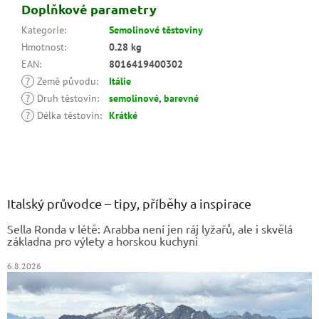
Doplňkové parametry
Kategorie
:
Semolinové těstoviny
Hmotnost
:
0.28 kg
EAN
:
8016419400302
?
Země původu
:
Itálie
?
Druh těstovin
:
semolinové
,
barevné
?
Délka těstovin
:
Krátké
Z
á
p
a
Italský průvodce – tipy, příběhy a inspirace
t
Sella Ronda v létě: Arabba není jen ráj lyžařů, ale i skvělá
í
základna pro výlety a horskou kuchyni
6.8.2026