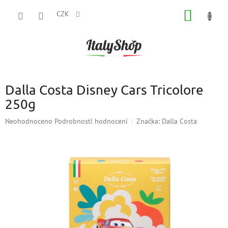
Přejít
NÁKUP
na
CZK
obsah
KOŠÍK
Dalla Costa Disney Cars Tricolore
250g
Průměrné
Neohodnoceno
Podrobnosti hodnocení
Značka:
Dalla Costa
hodnocení
produktu
je
0,0
z
5
hvězdiček.