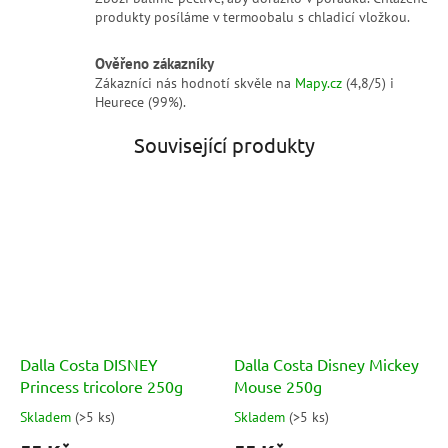
produkty posíláme v termoobalu s chladicí vložkou.
Ověřeno zákazníky
Zákazníci nás hodnotí skvěle na
Mapy.cz
(4,8/5) i
Heurece (99%).
Související produkty
Dalla Costa DISNEY
Dalla Costa Disney Mickey
Princess tricolore 250g
Mouse 250g
Skladem
(
>5 ks
)
Skladem
(
>5 ks
)
Průměrné
Průměrné
hodnocení
hodnocení