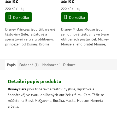
55 Kč
55 Kč
produktu
produktu
je
je
Měrná
Měrná
220 Kč / 1 kg
220 Kč / 1 kg
5,0
5,0
cena:
cena:
Do košíku
Do košíku
z
z
5
5
hvězdiček.
hvězdiček.
Disney Princess jsou tříbarevné
Disney Mickey Mouse jsou
těstoviny (bílé, rajčatové a
semolinové těstoviny ve tvaru
špenátové) ve tvaru oblíbených
oblíbených postaviček Mickey
princezen od Disney. Kromě
Mouse a jeho přátel Minnie,
princezen zde najdete střevíčky,
Kačer Donalda, Daisy, Goofyho,
hrady, kočáry a...
Pluta a Strýčka Skrblíka.
Popis
Podobné (1)
Hodnocení
Diskuze
Detailní popis produktu
Disney Cars
jsou tříbarevné těstoviny (bílé, rajčatové a
špenátové) ve tvaru oblíbených autíček z filmu Cars. Těšit se
můžete na Blesk McQueena, Buráka, Macka, Hudson Horneta
a Sally.