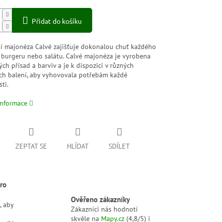
Přidat do košíku
ní majonéza Calvé zajišťuje dokonalou chuť každého
, burgeru nebo salátu. Calvé majonéza je vyrobena
ch přísad a barviv a je k dispozici v různých
ech balení, aby vyhovovala potřebám každé
ti.
informace
ZEPTAT SE
HLÍDAT
SDÍLET
ro
Ověřeno zákazníky
, aby
Zákazníci nás hodnotí
skvěle na
Mapy.cz
(4,8/5) i