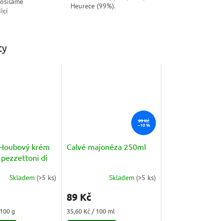
posíláme
Heurece (99%).
icí
ty
99 Kč
–10 %
i Houbový krém
Calvé majonéza 250ml
 pezzettoni di
130g
Skladem
(
>5 ks
)
Skladem
(
>5 ks
)
Průměrné
hodnocení
89 Kč
produktu
je
Měrná
 100 g
35,60 Kč / 100 ml
5,0
cena: