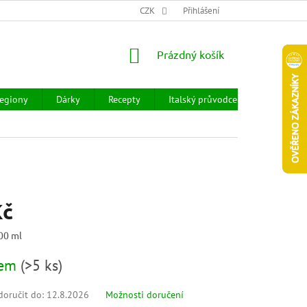
CHOD
HODNOCENÍ OBCHODU
CZK
OBCHODNÍ PODMÍNKY
Přihlášení
DOPR
NÁKUPNÍ
Prázdný košík
KOŠÍK
egiony
Dárky
Recepty
Italský průvodce
Prodejny
Kč
100 ml
dem
(
>5 ks
)
oručit do:
12.8.2026
Možnosti doručení