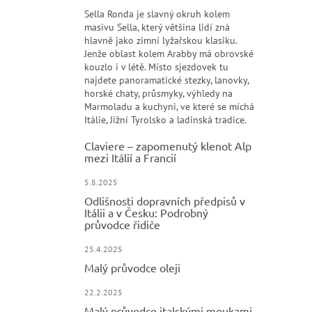
Sella Ronda je slavný okruh kolem
masivu Sella, který většina lidí zná
hlavně jako zimní lyžařskou klasiku.
Jenže oblast kolem Arabby má obrovské
kouzlo i v létě. Místo sjezdovek tu
najdete panoramatické stezky, lanovky,
horské chaty, průsmyky, výhledy na
Marmoladu a kuchyni, ve které se míchá
Itálie, Jižní Tyrolsko a ladinská tradice.
Claviere – zapomenutý klenot Alp
mezi Itálií a Francií
5.8.2025
Odlišnosti dopravních předpisů v
Itálii a v Česku: Podrobný
průvodce řidiče
25.4.2025
Malý průvodce oleji
22.2.2025
Malý průvodce italskými moukami