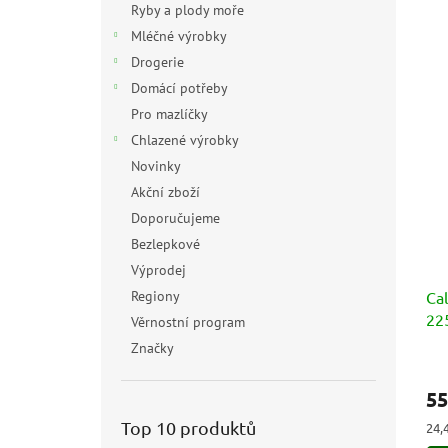
Ryby a plody moře
Mléčné výrobky
Drogerie
Domácí potřeby
Pro mazlíčky
Chlazené výrobky
Novinky
Akční zboží
Doporučujeme
Bezlepkové
Výprodej
Regiony
Ca
22
Věrnostní program
Značky
Prů
hod
55
pro
je
Top 10 produktů
Měr
24,
5,0
cen