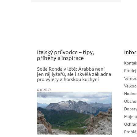
Z
á
p
a
t
í
Italský průvodce – tipy,
Info
příběhy a inspirace
Kontak
Sella Ronda v létě: Arabba není
Prodej
jen ráj lyžařů, ale i skvělá základna
Věrnos
pro výlety a horskou kuchyni
Velko
6.8.2026
Hodno
Obcho
Doprav
Moje 
Ochran
Prohlá