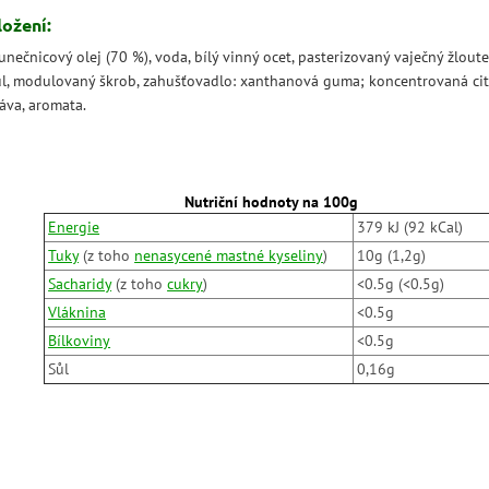
ložení:
unečnicový olej (70 %), voda, bílý vinný ocet, pasterizovaný vaječný žloute
ůl, modulovaný škrob, zahušťovadlo: xanthanová guma; koncentrovaná ci
áva, aromata.
Nutriční hodnoty na 100g
Energie
379 kJ (92 kCal)
Tuky
(z toho
nenasycené mastné kyseliny
)
10g (1,2g)
Sacharidy
(z toho
cukry
)
<0.5g (<0.5g)
Vláknina
<0.5g
Bílkoviny
<0.5g
Sůl
0,16g