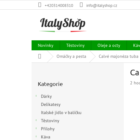
Přejít
+420314008310
info@italyshop.cz
na
obsah
Novinky
Těstoviny
Oleje a octy
Ká
Domů
Omáčky a pesta
Calvé majonéza tuba
P
Ca
o
Přeskočit
s
Prům
2 ho
Kategorie
kategorie
t
hodn
r
prod
Dárky
a
je
Delikatesy
n
5,0
z
Italské jídlo v balíčku
n
5
í
Těstoviny
hvězd
p
Přílohy
a
Káva