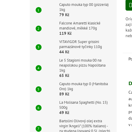
z
Caputo mouka typ 00 (pizzeria)
5
1kg
hvě
79 Kč
Ori
Falcone Amaretti klasické
zaj
mandlové, měkké 170g
kaž
119 Kč
neb
je 
VITAVIGOR Super grissini
parmazánové tyčinky 110g
pří
44 Kč
dis
P
Le 5 Stagioni mouka 00 na
neapolskou pizzu Napolitana
1kg
65 Kč
D
Caputo mouka typ 0 (Manitoba
Oro) 1kg
Ca
89 Kč
a
La Molisana Spaghetti (No. 15)
k
500g
p
49 Kč
da
Bartolini Olivový olej extra
v
virgin "Angeli" (100% Italiano) -
za studena lisovaný 0,5L (plech)