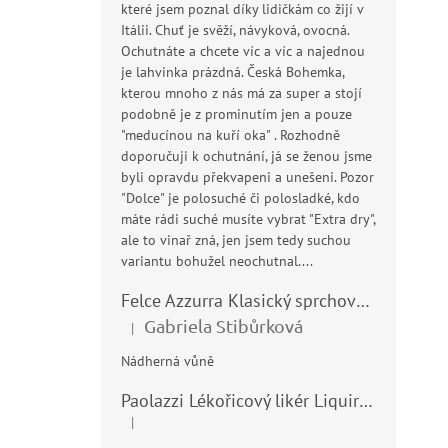
které jsem poznal díky lidičkám co žijí v
Itálii. Chuť je svěží, návyková, ovocná.
Ochutnáte a chcete víc a víc a najednou
je lahvinka prázdná. Česká Bohemka,
kterou mnoho z nás má za super a stojí
podobně je z prominutím jen a pouze
"meducínou na kuří oka" . Rozhodně
doporučuji k ochutnání, já se ženou jsme
byli opravdu překvapeni a unešeni. Pozor
"Dolce" je polosuché či polosladké, kdo
máte rádi suché musíte vybrat "Extra dry",
ale to vinař zná, jen jsem tedy suchou
variantu bohužel neochutnal....
Felce Azzurra Klasický sprchový gel - doccia gel 400ml
Gabriela Stibůrková
|
Hodnocení produktu je 5 z 5 hvězdiček.
Nádherná vůně
Paolazzi Lékořicový likér Liquirizia 24% 0,7L
|
Hodnocení produktu je 5 z 5 hvězdiček.