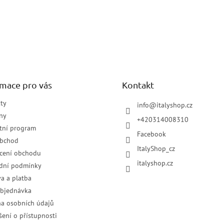
rmace pro vás
Kontakt
ty
info
@
italyshop.cz
ny
+420314008310
tní program
Facebook
obchod
ItalyShop_cz
cení obchodu
italyshop.cz
dní podmínky
a a platba
objednávka
a osobních údajů
šení o přístupnosti