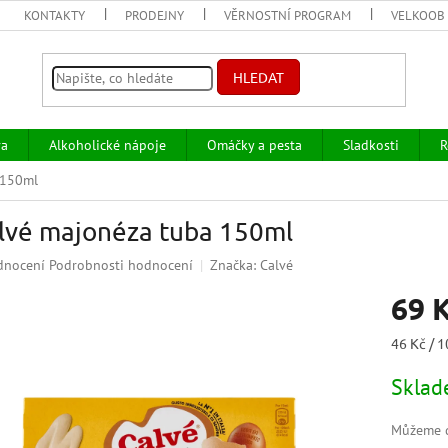
KONTAKTY
PRODEJNY
VĚRNOSTNÍ PROGRAM
VELKOOB
HLEDAT
va
Alkoholické nápoje
Omáčky a pesta
Sladkosti
R
 150ml
lvé majonéza tuba 150ml
ěrné
dnocení
Podrobnosti hodnocení
Značka:
Calvé
ocení
69 
uktu
Měrná
46 Kč / 
cena:
Skla
iček.
Můžeme d