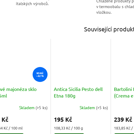
Chlazené produkty 
italských výrobců.
v termoobalu s chlad
vložkou.
Související produk
95 Kč
–42 %
lvé majonéza sklo
Antica Sicilia Pesto dell
Bartolin
5ml
Etna 180g
(Crema e
Porcini) 
Skladem
(
>5 ks
)
Skladem
(
>5 ks
)
měrné
Průměrné
nocení
hodnocení
 Kč
195 Kč
239 Kč
duktu
produktu
je
ná
Měrná
Měrná
44 Kč / 100 ml
108,33 Kč / 100 g
183,85 Kč /
5,0
a:
cena:
cena: