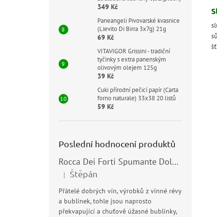
349 Kč
S
Paneangeli Pivovarské kvasnice
sl
(Lievito Di Birra 3x7g) 21g
s
69 Kč
šť
VITAVIGOR Grissini - tradiční
tyčinky s extra panenským
olivovým olejem 125g
39 Kč
Cuki přírodní pečicí papír (Carta
forno naturale) 33x38 20 listů
59 Kč
Poslední hodnocení produktů
Rocca Dei Forti Spumante Dolce 11,5% 0,75l
Štěpán
|
Hodnocení produktu je 5 z 5 hvězdiček.
Přátelé dobrých vín, výrobků z vinné révy
a bublinek, tohle jsou naprosto
překvapující a chuťově úžasné bublinky,