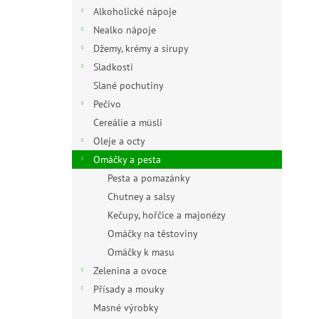
n
Alkoholické nápoje
e
Nealko nápoje
l
Džemy, krémy a sirupy
Sladkosti
Slané pochutiny
Pečivo
Cereálie a müsli
Oleje a octy
Omáčky a pesta
Pesta a pomazánky
Chutney a salsy
Kečupy, hořčice a majonézy
Omáčky na těstoviny
Omáčky k masu
Zelenina a ovoce
Přísady a mouky
Masné výrobky