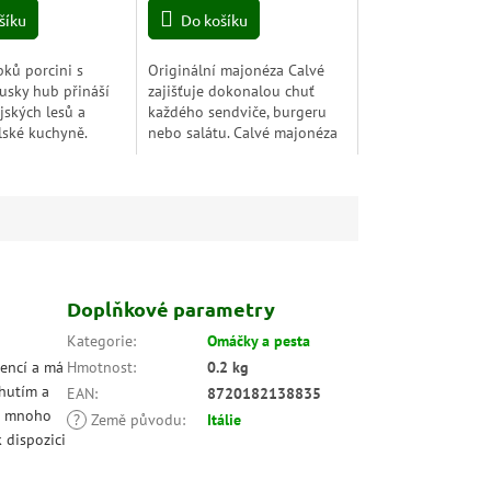
z
šíku
Do košíku
5
hvězdiček.
bků porcini s
Originální majonéza Calvé
usky hub přináší
zajišťuje dokonalou chuť
jských lesů a
každého sendviče, burgeru
alské kuchyně.
nebo salátu. Calvé majonéza
 chuť pravých
je vyrobena bez umělých
ra panenský olivový
přísad a barviv a je k
ni a...
dispozici v různých...
Doplňkové parametry
Kategorie
:
Omáčky a pesta
iencí a má
Hmotnost
:
0.2 kg
chutím a
EAN
:
8720182138835
 a mnoho
?
Země původu
:
Itálie
 dispozici