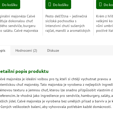
z
Do košíku
Do košíku
Do ko
5
zdiček.
hvězdiček.
ginální majonéza Calvé
Pesto dell’Etna – jedinečná
Krém z hří
išťuje dokonalou chuť
sicilská pochoutka s
velkými ko
dého sendviče, burgeru
intenzivní chutí sušených
vůni umbri
o salátu. Calvé majonéza
rajčat, mandlí a aromatických
poctivé it
vyrobena bez umělých
bylinek. Ideální k těstovinám,
Intenzivní
sad a barviv a je k
bruschettě či jako gurmánská
hřibů, ext
pozici v různých...
přísada do...
olej Bartoli
opis
Hodnocení (2)
Diskuze
etailní popis produktu
lvé majonéza je ideální volbou pro ty, kteří si chtějí vychutnat pravou a
utentickou chuť majonézy. Tato majonéza je vyrobena z nejlepších ingred
rémovou texturu a jemnou chuť, kterou lze snadno přizpůsobit vlastním 
referencím. Je vhodná jako ingredience pro sendviče, hamburgery, saláty,
lších jídel. Calvé majonéza je vyrobena bez umělých přísad a barviv a je k
 různých velikostech balení, aby vyhovovala potřebám každé domácnosti.