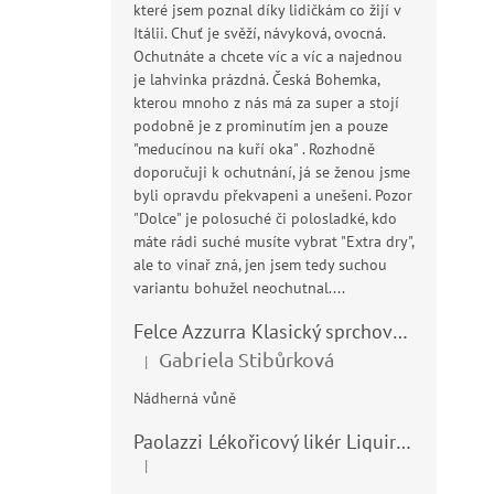
které jsem poznal díky lidičkám co žijí v
Itálii. Chuť je svěží, návyková, ovocná.
Ochutnáte a chcete víc a víc a najednou
je lahvinka prázdná. Česká Bohemka,
kterou mnoho z nás má za super a stojí
podobně je z prominutím jen a pouze
"meducínou na kuří oka" . Rozhodně
doporučuji k ochutnání, já se ženou jsme
byli opravdu překvapeni a unešeni. Pozor
"Dolce" je polosuché či polosladké, kdo
máte rádi suché musíte vybrat "Extra dry",
ale to vinař zná, jen jsem tedy suchou
variantu bohužel neochutnal....
Felce Azzurra Klasický sprchový gel - doccia gel 400ml
Gabriela Stibůrková
|
Hodnocení produktu je 5 z 5 hvězdiček.
Nádherná vůně
Paolazzi Lékořicový likér Liquirizia 24% 0,7L
|
Hodnocení produktu je 5 z 5 hvězdiček.