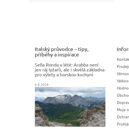
Z
á
p
a
t
í
Italský průvodce – tipy,
Info
příběhy a inspirace
Kontak
Sella Ronda v létě: Arabba není
Prodej
jen ráj lyžařů, ale i skvělá základna
Věrnos
pro výlety a horskou kuchyni
Velko
6.8.2026
Hodno
Obcho
Doprav
Moje 
Ochran
Prohlá