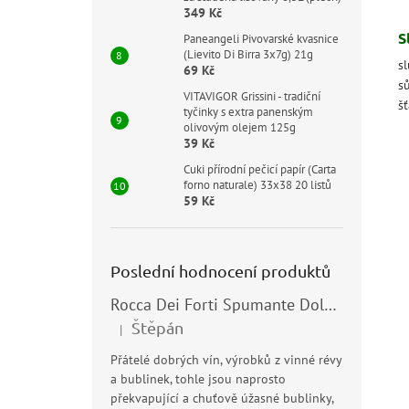
349 Kč
S
Paneangeli Pivovarské kvasnice
(Lievito Di Birra 3x7g) 21g
sl
69 Kč
s
VITAVIGOR Grissini - tradiční
šť
tyčinky s extra panenským
olivovým olejem 125g
39 Kč
Cuki přírodní pečicí papír (Carta
forno naturale) 33x38 20 listů
59 Kč
Poslední hodnocení produktů
Rocca Dei Forti Spumante Dolce 11,5% 0,75l
Štěpán
|
Hodnocení produktu je 5 z 5 hvězdiček.
Přátelé dobrých vín, výrobků z vinné révy
a bublinek, tohle jsou naprosto
překvapující a chuťově úžasné bublinky,