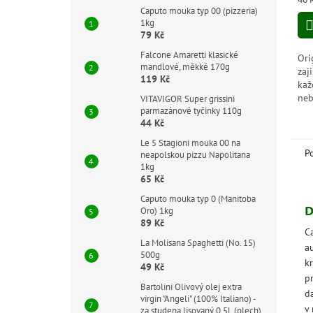
5,0
cen
Caputo mouka typ 00 (pizzeria)
z
1kg
5
79 Kč
hvě
Falcone Amaretti klasické
Ori
mandlové, měkké 170g
zaj
119 Kč
kaž
neb
VITAVIGOR Super grissini
parmazánové tyčinky 110g
je 
44 Kč
pří
dis
Le 5 Stagioni mouka 00 na
P
neapolskou pizzu Napolitana
1kg
65 Kč
Caputo mouka typ 0 (Manitoba
D
Oro) 1kg
89 Kč
Ca
La Molisana Spaghetti (No. 15)
a
500g
k
49 Kč
p
Bartolini Olivový olej extra
da
virgin "Angeli" (100% Italiano) -
v
za studena lisovaný 0,5L (plech)