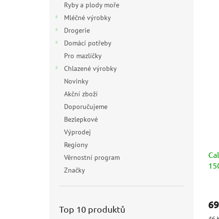
Ryby a plody moře
Mléčné výrobky
Drogerie
Domácí potřeby
Pro mazlíčky
Chlazené výrobky
Novinky
Akční zboží
Doporučujeme
Bezlepkové
Výprodej
Regiony
Ca
Věrnostní program
15
Značky
Prů
hod
69
pro
Top 10 produktů
je
Měr
46 