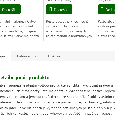
5,0
a:
cena:
cena:
z
Do košíku
Do košíku
Do ko
5
zdiček.
hvězdiček.
ginální majonéza Calvé
Pesto dell’Etna – jedinečná
Pesto Sicil
išťuje dokonalou chuť
sicilská pochoutka s
sicilské p
dého sendviče, burgeru
intenzivní chutí sušených
chutí suše
o salátu. Calvé majonéza
rajčat, mandlí a aromatických
a sýra Peco
vyrobena bez umělých
bylinek. Ideální k těstovinám,
těstoviny, 
sad a barviv a je k
bruschettě či jako gurmánská
gurmánské 
pozici v různých...
přísada do...
opis
Hodnocení (2)
Diskuze
etailní popis produktu
lvé majonéza je ideální volbou pro ty, kteří si chtějí vychutnat pravou a
utentickou chuť majonézy. Tato majonéza je vyrobena z nejlepších ingred
rémovou texturu a jemnou chuť, kterou lze snadno přizpůsobit vlastním 
referencím. Je vhodná jako ingredience pro sendviče, hamburgery, saláty,
lších jídel. Calvé majonéza je vyrobena bez umělých přísad a barviv a je k
 různých velikostech balení, aby vyhovovala potřebám každé domácnosti.