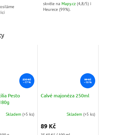
skvěle na
Mapy.cz
(4,8/5) i
posíláme
Heurece (99%).
icí
ty
235 Kč
99 Kč
–17 %
–10 %
ilia Pesto
Calvé majonéza 250ml
 180g
Skladem
(
>5 ks
)
Skladem
(
>5 ks
)
Průměrné
hodnocení
89 Kč
produktu
je
Měrná
 100 g
35,60 Kč / 100 ml