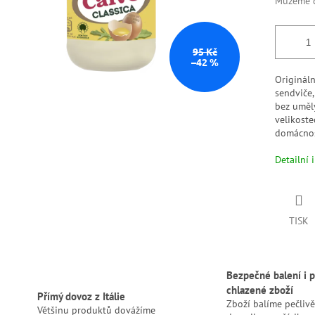
Můžeme d
95 Kč
–42 %
Originál
sendviče
bez umělý
velikost
domácnos
Detailní 
TISK
Bezpečné balení i p
chlazené zboží
Přímý dovoz z Itálie
Zboží balíme pečlivě
Většinu produktů dovážíme