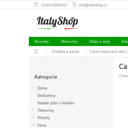
Přejít
+420314008310
info@italyshop.cz
na
obsah
Novinky
Těstoviny
Oleje a octy
Ká
Domů
Omáčky a pesta
Calvé majonéza sklo
P
Ca
o
Přeskočit
s
Prům
2 ho
Kategorie
kategorie
t
hodn
r
prod
Dárky
a
je
Delikatesy
n
5,0
z
Italské jídlo v balíčku
n
5
í
Těstoviny
hvězd
p
Přílohy
a
Káva