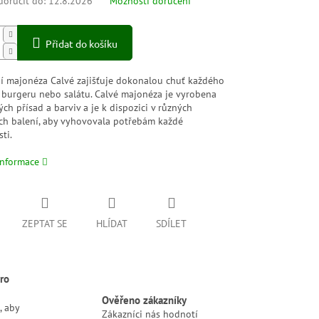
oručit do:
12.8.2026
Možnosti doručení
Přidat do košíku
ní majonéza Calvé zajišťuje dokonalou chuť každého
, burgeru nebo salátu. Calvé majonéza je vyrobena
ch přísad a barviv a je k dispozici v různých
ech balení, aby vyhovovala potřebám každé
ti.
informace
ZEPTAT SE
HLÍDAT
SDÍLET
ro
Ověřeno zákazníky
, aby
Zákazníci nás hodnotí