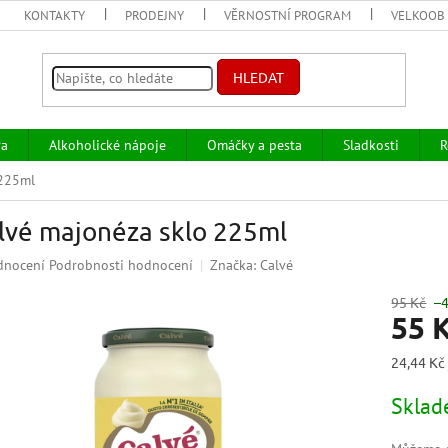
KONTAKTY
PRODEJNY
VĚRNOSTNÍ PROGRAM
VELKOOB
HLEDAT
va
Alkoholické nápoje
Omáčky a pesta
Sladkosti
R
 225ml
lvé majonéza sklo 225ml
ěrné
dnocení
Podrobnosti hodnocení
Značka:
Calvé
ocení
uktu
95 Kč
–
55 
Měrná
24,44 Kč
cena:
iček.
Skla