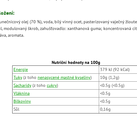
ložení:
unečnicový olej (70 %), voda, bílý vinný ocet, pasterizovaný vaječný žloute
ůl, modulovaný škrob, zahušťovadlo: xanthanová guma; koncentrovaná ci
áva, aromata.
Nutriční hodnoty na 100g
Energie
379 kJ (92 kCal)
Tuky
(z toho
nenasycené mastné kyseliny
)
10g (1,2g)
Sacharidy
(z toho
cukry
)
<0.5g (<0.5g)
Vláknina
<0.5g
Bílkoviny
<0.5g
Sůl
0,16g