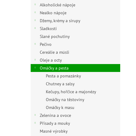
n
Alkoholické nápoje
e
Nealko nápoje
l
Džemy, krémy a sirupy
Sladkosti
Slané pochutiny
Pečivo
Cereálie a müsli
Oleje a octy
Omáčky a pesta
Pesta a pomazánky
Chutney a salsy
Kečupy, hořčice a majonézy
Omáčky na těstoviny
Omáčky k masu
Zelenina a ovoce
Přísady a mouky
Masné výrobky