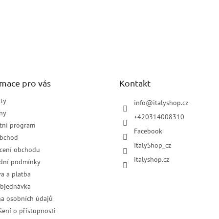
rmace pro vás
Kontakt
ty
info
@
italyshop.cz
ny
+420314008310
tní program
Facebook
obchod
ItalyShop_cz
cení obchodu
italyshop.cz
dní podmínky
a a platba
objednávka
a osobních údajů
šení o přístupnosti