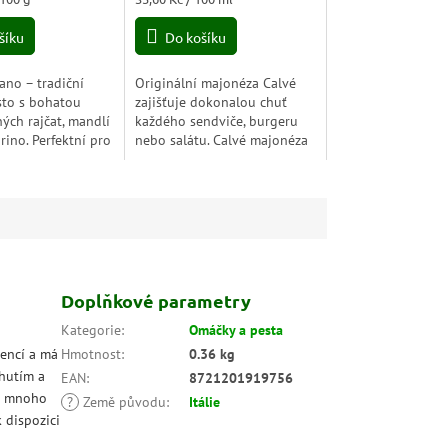
5,0
cena:
z
šíku
Do košíku
5
hvězdiček.
iano – tradiční
Originální majonéza Calvé
esto s bohatou
zajišťuje dokonalou chuť
ných rajčat, mandlí
každého sendviče, burgeru
rino. Perfektní pro
nebo salátu. Calvé majonéza
bruschettu i
je vyrobena bez umělých
recepty.
přísad a barviv a je k
dispozici v různých...
Doplňkové parametry
Kategorie
:
Omáčky a pesta
iencí a má
Hmotnost
:
0.36 kg
chutím a
EAN
:
8721201919756
 a mnoho
?
Země původu
:
Itálie
 dispozici