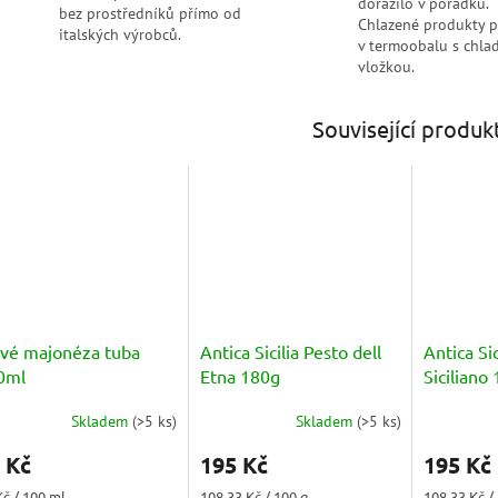
dorazilo v pořádku.
bez prostředníků přímo od
Chlazené produkty 
italských výrobců.
v termoobalu s chlad
vložkou.
Související produk
lvé majonéza tuba
Antica Sicilia Pesto dell
Antica Sic
0ml
Etna 180g
Siciliano
Skladem
(
>5 ks
)
Skladem
(
>5 ks
)
měrné
Průměrné
nocení
hodnocení
 Kč
195 Kč
195 Kč
duktu
produktu
je
ná
Měrná
Měrná
Kč / 100 ml
108,33 Kč / 100 g
108,33 Kč /