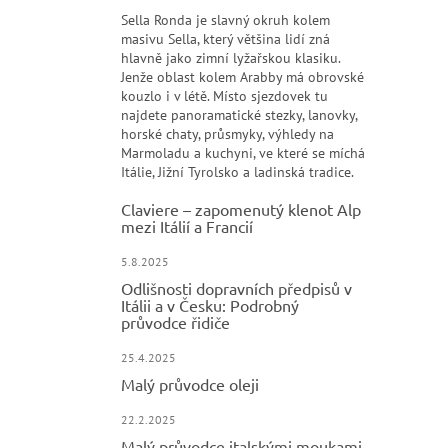
Sella Ronda je slavný okruh kolem
masivu Sella, který většina lidí zná
hlavně jako zimní lyžařskou klasiku.
Jenže oblast kolem Arabby má obrovské
kouzlo i v létě. Místo sjezdovek tu
najdete panoramatické stezky, lanovky,
horské chaty, průsmyky, výhledy na
Marmoladu a kuchyni, ve které se míchá
Itálie, Jižní Tyrolsko a ladinská tradice.
Claviere – zapomenutý klenot Alp
mezi Itálií a Francií
5.8.2025
Odlišnosti dopravních předpisů v
Itálii a v Česku: Podrobný
průvodce řidiče
25.4.2025
Malý průvodce oleji
22.2.2025
Malý průvodce italskými moukami