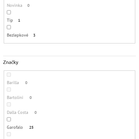
Novinka
0
Tip
1
Bezlepkové
3
Značky
Barilla
0
Bartolini
0
Dalla Costa
0
Garofalo
25