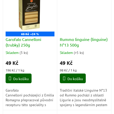
kvalitě....
65 Kč
–24 %
Garofalo Cannelloni
Rummo linguine (linguine)
(trubky) 250g
N°13 500g
Skladem
(
3 ks
)
Skladem
(
>5 ks
)
Průměrné
Průměrné
hodnocení
hodnocení
49 Kč
49 Kč
produktu
produktu
je
je
Měrná
Měrná
196 Kč / 1 kg
98 Kč / 1 kg
5,0
4,5
cena:
cena:
z
z
Do košíku
Do košíku
5
5
hvězdiček.
hvězdiček.
Garofalo
Tradiční italské Linguine N°13
Cannelloni pocházející z Emilia
od Rummo pochází z oblasti
Romagna přepracoval původní
Ligurie a jsou neodmyslitelně
recepturu této speciality s
spojeny s legendárním pestem
chutí a řemeslnou
alla Genovese. Díky svému