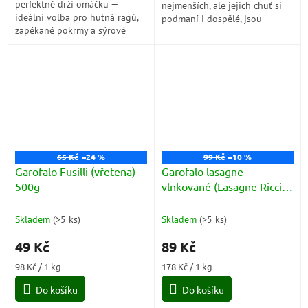
perfektně drží omáčku —
nejmenších, ale jejich chuť si
ideální volba pro hutná ragú,
podmaní i dospělé, jsou
zapékané pokrmy a sýrové
vyrobeny s řemeslnou
kombinace.
dovedností a tažené bronzem,
aby...
65 Kč
–24 %
99 Kč
–10 %
Garofalo Fusilli (vřetena)
Garofalo lasagne
500g
vlnkované (Lasagne Riccia
No. 1-24) 500g
Skladem
(
>5 ks
)
Skladem
(
>5 ks
)
49 Kč
89 Kč
Měrná
Měrná
98 Kč / 1 kg
178 Kč / 1 kg
cena:
cena:
Do košíku
Do košíku