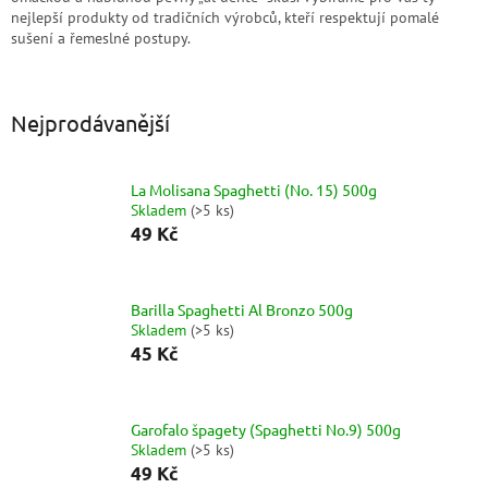
nejlepší produkty od tradičních výrobců, kteří respektují pomalé
sušení a řemeslné postupy.
Nejprodávanější
La Molisana Spaghetti (No. 15) 500g
Skladem
(
>5 ks
)
49 Kč
Barilla Spaghetti Al Bronzo 500g
Skladem
(
>5 ks
)
45 Kč
Garofalo špagety (Spaghetti No.9) 500g
Skladem
(
>5 ks
)
49 Kč