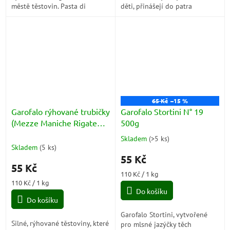
městě těstovin. Pasta di
děti, přinášejí do patra
Gragnano je chráněné
jedinečný hmatový
zeměpisné označení původu a
zážitek.Klasická kniha receptů
je zárukou...
navrhuje spárovat je...
65 Kč
–15 %
Garofalo rýhované trubičky
Garofalo Stortini N° 19
(Mezze Maniche Rigate
500g
N°32) 500g
Skladem
(
>5 ks
)
Průměrné
Skladem
(
5 ks
)
hodnocení
55 Kč
produktu
55 Kč
je
Měrná
110 Kč / 1 kg
5,0
Měrná
cena:
110 Kč / 1 kg
z
cena:
Do košíku
5
Do košíku
hvězdiček.
Garofalo Stortini, vytvořené
Silné, rýhované těstoviny, které
pro mlsné jazýčky těch