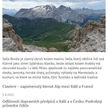
Sella Ronda je slavný okruh kolem masivu Sella, který většina lidí zná
hlavně jako zimní lyžařskou klasiku. Jenže oblast kolem Arabby má
obrovské kouzlo i v létě. Místo sjezdovek tu najdete panoramatické
stezky, lanovky, horské chaty, průsmyky, výhledy na Marmoladu a
kuchyni, ve které se míchá Itálie, Jižní Tyrolsko a ladinská tradice.
Claviere – zapomenutý klenot Alp mezi Itálií a Francií
5.8.2025
Odlišnosti dopravních předpisů v Itálii a v Česku: Podrobný
průvodce řidiče