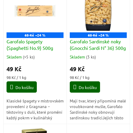
p
i
s
p
r
o
65 Kč
–24 %
65 Kč
–24 %
d
Garofalo špagety
Garofalo Sardinské noky
u
(Spaghetti No.9) 500g
(Gnocchi Sardi N° 36) 500g
k
Skladem
(
>5 ks
)
Skladem
(
3 ks
)
Průměrné
Průměrné
t
hodnocení
hodnocení
ů
49 Kč
49 Kč
produktu
produktu
je
je
Měrná
Měrná
98 Kč / 1 kg
98 Kč / 1 kg
5,0
5,0
cena:
cena:
z
z
Do košíku
Do košíku
5
5
hvězdiček.
hvězdiček.
Klasické špagety v mistrovském
Mají tvar, který připomíná malé
provedení z Gragnana –
vroubkované mušle, Garofalo
těstoviny s duší, které promění
Sardinské noky obnovují
každý pokrm v kulinářský
sardinskou tradici.Jejich těsto
zážitek. Garofalo Spaghetti
prochází bronzovou raznicí,
jsou poctou italské tradici a
získává drsnost a...