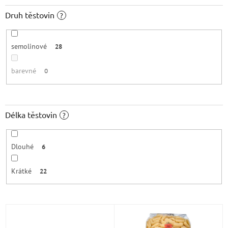
Druh těstovin
?
semolinové
28
barevné
0
Délka těstovin
?
Dlouhé
6
Krátké
22
V
ý