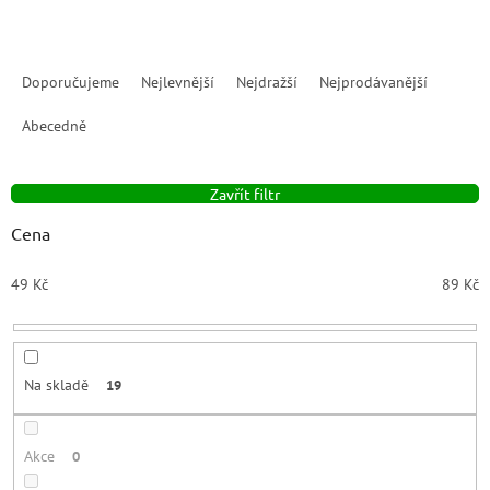
Ř
a
Doporučujeme
Nejlevnější
Nejdražší
Nejprodávanější
z
e
Abecedně
n
í
Zavřít filtr
p
r
Cena
o
d
49
Kč
89
Kč
u
k
t
ů
Na skladě
19
Akce
0