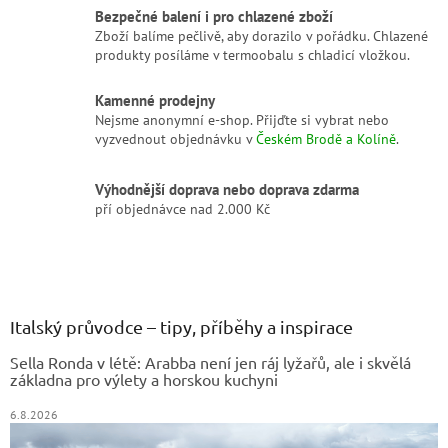
p
Bezpečné balení i pro chlazené zboží
i
Zboží balíme pečlivě, aby dorazilo v pořádku. Chlazené
s
produkty posíláme v termoobalu s chladicí vložkou.
u
Kamenné prodejny
Nejsme anonymní e-shop. Přijďte si vybrat nebo
vyzvednout objednávku v
Českém Brodě a Kolíně
.
Výhodnější doprava nebo doprava zdarma
pří objednávce nad 2.000 Kč
Z
á
p
a
Italský průvodce – tipy, příběhy a inspirace
t
Sella Ronda v létě: Arabba není jen ráj lyžařů, ale i skvělá
í
základna pro výlety a horskou kuchyni
6.8.2026