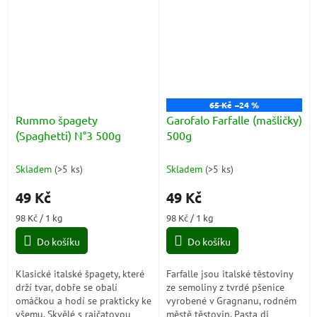
moudrostí.Díky válcovému
plochému tvaru dokonale
tvaru jsou ideální pro...
zachytí...
65 Kč
–24 %
Rummo špagety
Garofalo Farfalle (mašličky)
(Spaghetti) N°3 500g
500g
Skladem
(
>5 ks
)
Skladem
(
>5 ks
)
49 Kč
49 Kč
Měrná
Měrná
98 Kč / 1 kg
98 Kč / 1 kg
cena:
cena:
Do košíku
Do košíku
Klasické italské špagety, které
Farfalle jsou italské těstoviny
drží tvar, dobře se obalí
ze semoliny z tvrdé pšenice
omáčkou a hodí se prakticky ke
vyrobené v Gragnanu, rodném
všemu. Skvělé s rajčatovou
městě těstovin. Pasta di