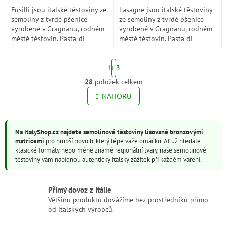
Fusilli jsou italské těstoviny ze
Lasagne jsou italské těstoviny
semoliny z tvrdé pšenice
ze semoliny z tvrdé pšenice
vyrobené v Gragnanu, rodném
vyrobené v Gragnanu, rodném
městě těstovin. Pasta di
městě těstovin. Pasta di
Gragnano je chráněné
Gragnano je chráněné
zeměpisné označení původu a
zeměpisné označení původu a
S
je zárukou...
je...
1
3
t
r
28
položek celkem
O
á
v
NAHORU
n
l
k
o
á
v
d
á
Na ItalyShop.cz najdete semolinové těstoviny lisované bronzovými
a
n
matricemi
pro hrubší povrch, který lépe váže omáčku. Ať už hledáte
c
í
klasické formáty nebo méně známé regionální tvary, naše semolinové
í
těstoviny vám nabídnou autentický italský zážitek při každém vaření.
p
r
v
Přímý dovoz z Itálie
k
Většinu produktů dovážíme bez prostředníků přímo
y
od italských výrobců.
v
ý