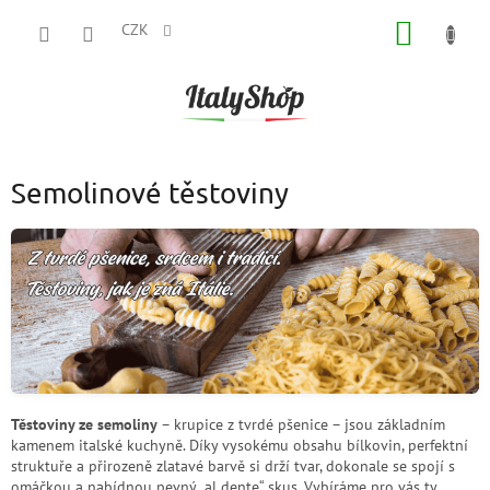
Přejít
NÁKUP
na
CZK
obsah
KOŠÍK
Semolinové těstoviny
Těstoviny ze semoliny
– krupice z tvrdé pšenice – jsou základním
kamenem italské kuchyně. Díky vysokému obsahu bílkovin, perfektní
struktuře a přirozeně zlatavé barvě si drží tvar, dokonale se spojí s
omáčkou a nabídnou pevný „al dente“ skus. Vybíráme pro vás ty