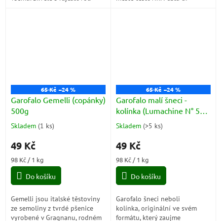
omáčkou, aglio olio e
Gragnano je chráněné
peperoncino i s mořskými
zeměpisné označení původu a
plody. Ideální...
je...
65 Kč
–24 %
65 Kč
–24 %
Garofalo Gemelli (copánky)
Garofalo malí šneci -
500g
kolínka (Lumachine N° 56 )
500g
Skladem
(
1 ks
)
Skladem
(
>5 ks
)
Průměrné
Průměrné
hodnocení
hodnocení
49 Kč
49 Kč
produktu
produktu
je
je
Měrná
Měrná
98 Kč / 1 kg
98 Kč / 1 kg
5,0
5,0
cena:
cena:
z
z
Do košíku
Do košíku
5
5
hvězdiček.
hvězdiček.
Gemelli jsou italské těstoviny
Garofalo šneci neboli
ze semoliny z tvrdé pšenice
kolínka, originální ve svém
vyrobené v Gragnanu, rodném
formátu, který zaujme