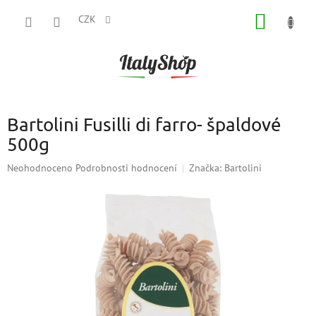
Přejít
NÁKUP
na
CZK
obsah
KOŠÍK
Bartolini Fusilli di farro- špaldové
500g
Průměrné
Neohodnoceno
Podrobnosti hodnocení
Značka:
Bartolini
hodnocení
produktu
je
0,0
z
5
hvězdiček.