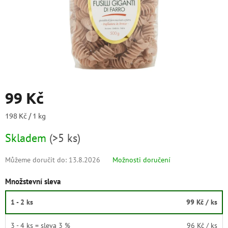
99 Kč
Měrná
198 Kč / 1 kg
cena:
Skladem
(
>5 ks
)
Můžeme doručit do:
13.8.2026
Možnosti doručení
Množstevní sleva
1 - 2 ks
99 Kč
/ ks
3 - 4 ks = sleva 3 %
96 Kč
/ ks