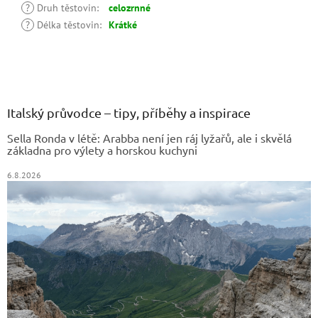
?
Druh těstovin
:
celozrnné
?
Délka těstovin
:
Krátké
Z
á
p
a
Italský průvodce – tipy, příběhy a inspirace
t
Sella Ronda v létě: Arabba není jen ráj lyžařů, ale i skvělá
í
základna pro výlety a horskou kuchyni
6.8.2026