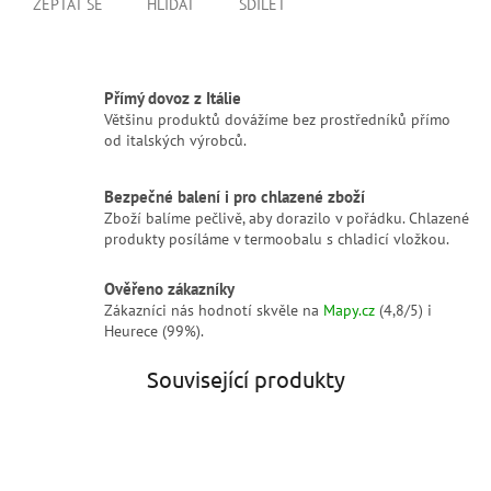
ZEPTAT SE
HLÍDAT
SDÍLET
Přímý dovoz z Itálie
Většinu produktů dovážíme bez prostředníků přímo
od italských výrobců.
Bezpečné balení i pro chlazené zboží
Zboží balíme pečlivě, aby dorazilo v pořádku. Chlazené
produkty posíláme v termoobalu s chladicí vložkou.
Ověřeno zákazníky
Zákazníci nás hodnotí skvěle na
Mapy.cz
(4,8/5) i
Heurece (99%).
Související produkty