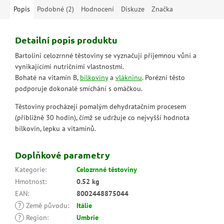
Popis
Podobné (2)
Hodnocení
Diskuze
Značka
Detailní popis produktu
Bartolini celozrnné těstoviny se vyznačují příjemnou vůní a
vynikajícími nutričními vlastnostmi.
Bohaté na vitamín B,
bílkoviny
a
vlákninu
. Porézní těsto
podporuje dokonalé smíchání s omáčkou.
Těstoviny procházejí pomalým dehydratačním procesem
(přibližně 30 hodin), čímž se udržuje co nejvyšší hodnota
bílkovin, lepku a vitamínů.
Doplňkové parametry
Kategorie
:
Celozrnné těstoviny
Hmotnost
:
0.52 kg
EAN
:
8002448875044
?
Země původu
:
Itálie
?
Region
:
Umbrie