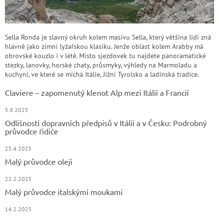
Sella Ronda je slavný okruh kolem masivu Sella, který většina lidí zná
hlavně jako zimní lyžařskou klasiku. Jenže oblast kolem Arabby má
obrovské kouzlo i v létě. Místo sjezdovek tu najdete panoramatické
stezky, lanovky, horské chaty, průsmyky, výhledy na Marmoladu a
kuchyni, ve které se míchá Itálie, Jižní Tyrolsko a ladinská tradice.
Claviere – zapomenutý klenot Alp mezi Itálií a Francií
5.8.2025
Odlišnosti dopravních předpisů v Itálii a v Česku: Podrobný
průvodce řidiče
25.4.2025
Malý průvodce oleji
22.2.2025
Malý průvodce italskými moukami
14.2.2025