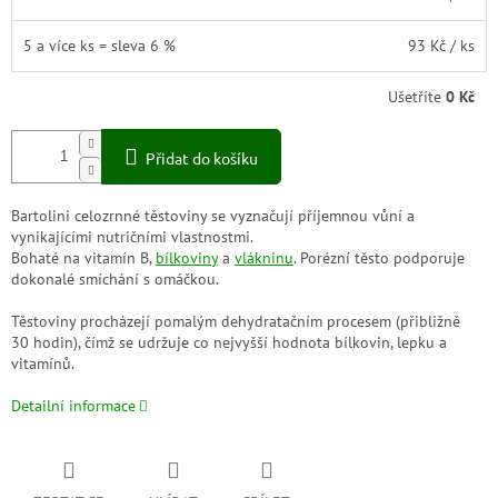
5 a více ks = sleva 6 %
93 Kč
/ ks
Ušetříte
0 Kč
Přidat do košíku
Bartolini celozrnné těstoviny se vyznačují příjemnou vůní a
vynikajícími nutričními vlastnostmi.
Bohaté na vitamín B,
bílkoviny
a
vlákninu
. Porézní těsto podporuje
dokonalé smíchání s omáčkou.
Těstoviny procházejí pomalým dehydratačním procesem (přibližně
30 hodin), čímž se udržuje co nejvyšší hodnota bílkovin, lepku a
vitamínů.
Detailní informace