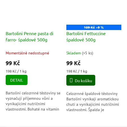
109 Kč
–9 %
Bartolini Penne pasta di
Bartolini Fettuccine
farro- špaldové 500g
špaldové 500g
Momentálně nedostupné
Skladem
(
>5 ks
)
99 Kč
99 Kč
Měrná
Měrná
198 Kč / 1 kg
198 Kč / 1 kg
cena:
cena:
DETAIL
Do košíku
Bartolini celozrnné těstoviny se
Celozrnné špaldové těstoviny
vyznačují příjemnou vůní a
Bartolini vynikají aromatickou
vynikajícími nutričními
chutí a vynikajícími nutričními
vlastnostmi. Bohaté na vitamín
vlastnostmi. Špalda je
B, bílkoviny a vlákninu. Porézní
obilovina bohatá na vitamin B,
těsto podporuje dokonalé...
bílkoviny a vlákninu.