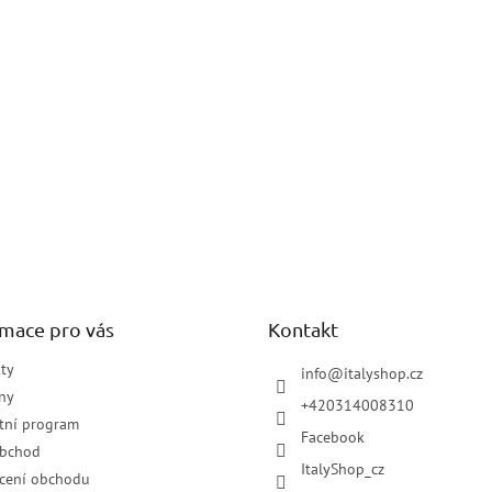
rmace pro vás
Kontakt
ty
info
@
italyshop.cz
ny
+420314008310
tní program
Facebook
obchod
ItalyShop_cz
cení obchodu