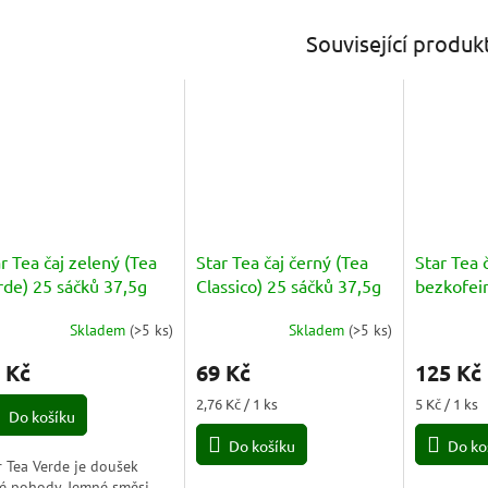
Související produk
r Tea čaj zelený (Tea
Star Tea čaj černý (Tea
Star Tea 
rde) 25 sáčků 37,5g
Classico) 25 sáčků 37,5g
bezkofei
Deteinat
Skladem
(
>5 ks
)
Skladem
(
>5 ks
)
37,5g
 Kč
69 Kč
125 Kč
Měrná
Měrná
2,76 Kč / 1 ks
5 Kč / 1 ks
Do košíku
cena:
cena:
Do košíku
Do ko
r Tea Verde je doušek
té pohody. Jemné směsi