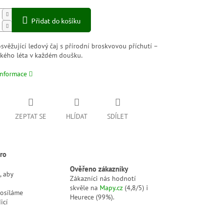
Přidat do košíku
svěžující ledový čaj s přírodní broskvovou příchutí –
ského léta v každém doušku.
informace
ZEPTAT SE
HLÍDAT
SDÍLET
ro
Ověřeno zákazníky
, aby
Zákazníci nás hodnotí
skvěle na
Mapy.cz
(4,8/5) i
posíláme
Heurece (99%).
icí