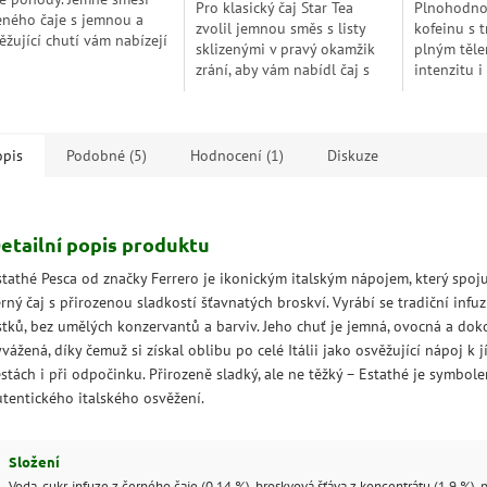
Pro klasický čaj Star Tea
Plnohodnot
eného čaje s jemnou a
zvolil jemnou směs s listy
kofeinu s t
ěžující chutí vám nabízejí
sklizenými v pravý okamžik
plným těle
stávku čisté relaxace na
zrání, aby vám nabídl čaj s
intenzitu i
šení žízně.
čistou a nezaměnitelnou
procesu de
chutí.
pro večern
kompromi
opis
Podobné (5)
Hodnocení (1)
Diskuze
etailní popis produktu
stathé Pesca od značky Ferrero je ikonickým italským nápojem, který spoj
rný čaj s přirozenou sladkostí šťavnatých broskví. Vyrábí se tradiční infu
ístků, bez umělých konzervantů a barviv. Jeho chuť je jemná, ovocná a dok
vážená, díky čemuž si získal oblibu po celé Itálii jako osvěžující nápoj k j
stách i při odpočinku. Přirozeně sladký, ale ne těžký – Estathé je symbol
utentického italského osvěžení.
Složení
Voda, cukr, infuze z černého čaje (0,14 %), broskvová šťáva z koncentrátu (1,9 %), p