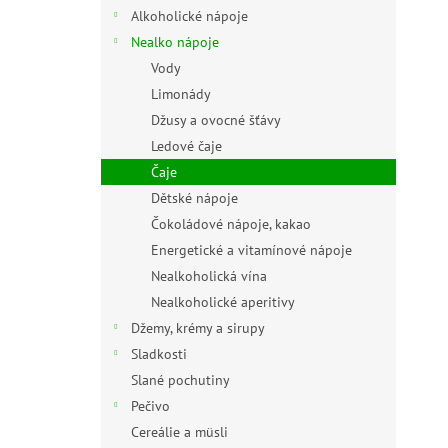
n
Alkoholické nápoje
e
Nealko nápoje
l
Vody
Limonády
Džusy a ovocné šťávy
Ledové čaje
Čaje
Dětské nápoje
Čokoládové nápoje, kakao
Energetické a vitamínové nápoje
Nealkoholická vína
Nealkoholické aperitivy
Džemy, krémy a sirupy
Sladkosti
Slané pochutiny
Pečivo
Cereálie a müsli