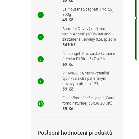
89 Kč
La Molisana Spaghetti (No. 15)
500g
49 Kč
Bartolini Olivový olej extra
virgin "Angeli" (100% Italiano) -
za studena lisovaný 0,5L (plech)
349 Kč
Paneangeli Pivovarské kvasnice
(Lievito Di Birra 3x7g) 21g
69 Kč
VITAVIGOR Grissini - tradiční
tyčinky s extra panenským
olivovým olejem 125g
39 Kč
Cuki přírodní pečicí papír (Carta
forno naturale) 33x38 20 listů
59 Kč
Poslední hodnocení produktů