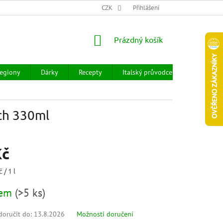
CHOD
HODNOCENÍ OBCHODU
CZK
OBCHODNÍ PODMÍNKY
Přihlášení
DOPR
NÁKUPNÍ
Prázdný košík
KOŠÍK
egiony
Dárky
Recepty
Italský průvodce
Prodejny
ech 330ml
Kč
 / 1 l
dem
(
>5 ks
)
oručit do:
13.8.2026
Možnosti doručení