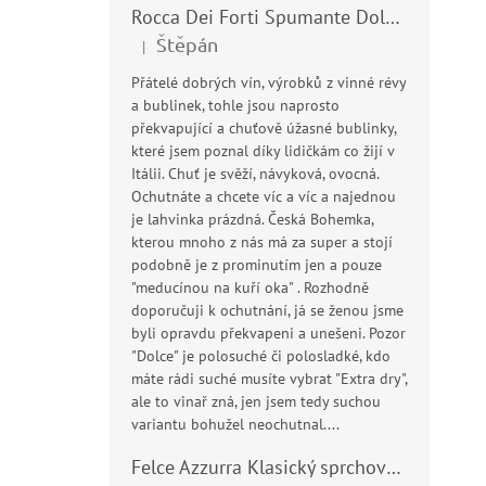
Rocca Dei Forti Spumante Dolce 11,5% 0,75l
Štěpán
|
Hodnocení produktu je 5 z 5 hvězdiček.
Přátelé dobrých vín, výrobků z vinné révy
a bublinek, tohle jsou naprosto
překvapující a chuťově úžasné bublinky,
které jsem poznal díky lidičkám co žijí v
Itálii. Chuť je svěží, návyková, ovocná.
Ochutnáte a chcete víc a víc a najednou
je lahvinka prázdná. Česká Bohemka,
kterou mnoho z nás má za super a stojí
podobně je z prominutím jen a pouze
"meducínou na kuří oka" . Rozhodně
doporučuji k ochutnání, já se ženou jsme
byli opravdu překvapeni a unešeni. Pozor
"Dolce" je polosuché či polosladké, kdo
máte rádi suché musíte vybrat "Extra dry",
ale to vinař zná, jen jsem tedy suchou
variantu bohužel neochutnal....
Felce Azzurra Klasický sprchový gel - doccia gel 400ml