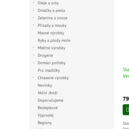
Oleje a octy
Omáčky a pesta
Zelenina a ovoce
Přísady a mouky
Masné výrobky
Ryby a plody moře
Mléčné výrobky
Drogerie
Domácí potřeby
Sta
Pro mazlíčky
Ve
Chlazené výrobky
Novinky
Akční zboží
79
Doporučujeme
Bezlepkové
Výprodej
Regiony
Sta
čis