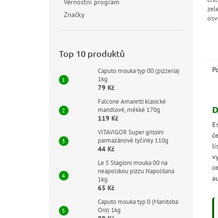
Věrnostní program
zel
Značky
osv
pře
uha
Top 10 produktů
P
Caputo mouka typ 00 (pizzeria)
1kg
79 Kč
Falcone Amaretti klasické
D
mandlové, měkké 170g
119 Kč
E
VITAVIGOR Super grissini
če
parmazánové tyčinky 110g
l
44 Kč
vy
Le 5 Stagioni mouka 00 na
ce
neapolskou pizzu Napolitana
a
1kg
65 Kč
Caputo mouka typ 0 (Manitoba
Oro) 1kg