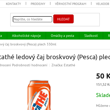
KONTAKTY
PRODEJNY
VĚRNOSTNÍ PROGRAM
VELKOOB
HLEDAT
va
Alkoholické nápoje
Omáčky a pesta
Sladkosti
R
ový čaj broskvový (Pesca) plech 330ml
tathé ledový čaj broskvový (Pesca) pl
ěrné
dnocení
Podrobnosti hodnocení
Značka:
Estathé
ocení
50 
uktu
Měrná
151,52 Kč
cena:
Skla
iček.
Můžeme d