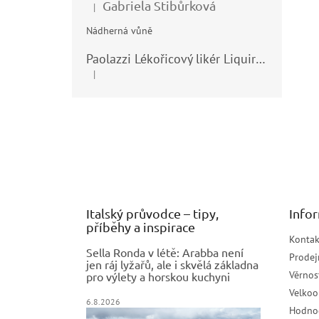
Gabriela Stibůrková
|
Hodnocení produktu je 5 z 5 hvězdiček.
Nádherná vůně
Paolazzi Lékořicový likér Liquirizia 24% 0,7L
|
Hodnocení produktu je 5 z 5 hvězdiček.
Z
á
p
a
t
í
Italský průvodce – tipy,
Info
příběhy a inspirace
Kontak
Sella Ronda v létě: Arabba není
Prodej
jen ráj lyžařů, ale i skvělá základna
Věrnos
pro výlety a horskou kuchyni
Velko
6.8.2026
Hodno