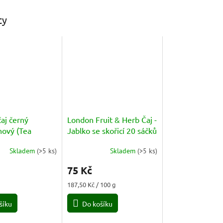
ty
čaj černý
London Fruit & Herb Čaj -
nový (Tea
Jablko se skořicí 20 sáčků
o) 25 sáčků
Skladem
(
>5 ks
)
Skladem
(
>5 ks
)
Průměrné
hodnocení
75 Kč
produktu
je
Měrná
187,50 Kč / 100 g
5,0
cena:
z
šíku
Do košíku
5
hvězdiček.