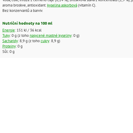
aroma broskve, antioxidant:
kyselina askorbová
(vitamín C).
Bez konzervantů a barviv.
Nutriční hodnoty na 100 ml
Energie
: 151 kJ / 36 kcal
Tuky
: 0 g (z toho
nasycené mastné kyseliny
: 0 g)
Sacharidy
: 8,9 g (z toho
cukry
: 8,9 g)
Proteiny
: 0 g
Sůl: 0 g