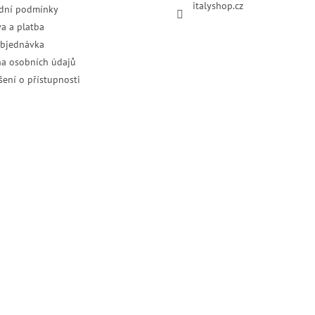
italyshop.cz
dní podmínky
a a platba
objednávka
a osobních údajů
šení o přístupnosti