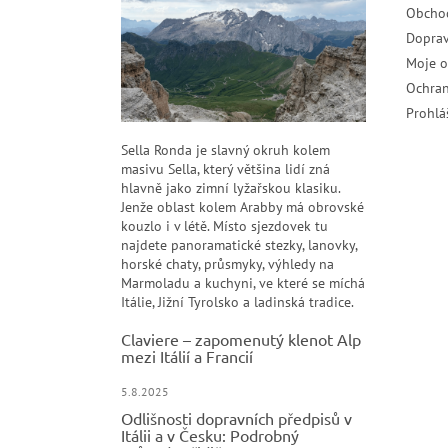
Obcho
Doprav
Moje 
Ochran
Prohlá
Sella Ronda je slavný okruh kolem
masivu Sella, který většina lidí zná
hlavně jako zimní lyžařskou klasiku.
Jenže oblast kolem Arabby má obrovské
kouzlo i v létě. Místo sjezdovek tu
najdete panoramatické stezky, lanovky,
horské chaty, průsmyky, výhledy na
Marmoladu a kuchyni, ve které se míchá
Itálie, Jižní Tyrolsko a ladinská tradice.
Claviere – zapomenutý klenot Alp
mezi Itálií a Francií
5.8.2025
Odlišnosti dopravních předpisů v
Itálii a v Česku: Podrobný