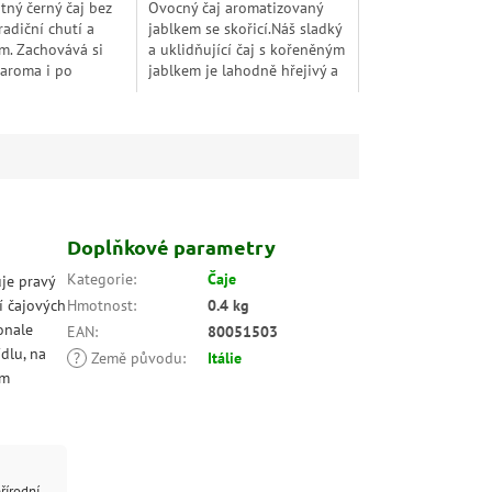
ný černý čaj bez
Ovocný čaj aromatizovaný
radiční chutí a
jablkem se skořicí.Náš sladký
m. Zachovává si
a uklidňující čaj s kořeněným
 aroma i po
jablkem je lahodně hřejivý a
kofeinace. Ideální
má navíc funkční účinky
í šálek bez
skořice.
sů.
Doplňkové parametry
Kategorie
:
Čaje
uje pravý
zí čajových
Hmotnost
:
0.4 kg
onale
EAN
:
80051503
ídlu, na
?
Země původu
:
Itálie
em
řírodní