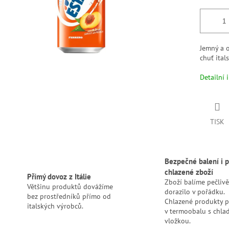
Jemný a o
chuť ital
Detailní 
TISK
Bezpečné balení i p
chlazené zboží
Přímý dovoz z Itálie
Zboží balíme pečlivě
Většinu produktů dovážíme
dorazilo v pořádku.
bez prostředníků přímo od
Chlazené produkty 
italských výrobců.
v termoobalu s chlad
vložkou.