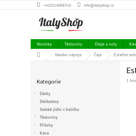
Přejít
+420314008310
info@italyshop.cz
na
obsah
Novinky
Těstoviny
Oleje a octy
Ká
Domů
Nealko nápoje
Čaje
Estathé led
P
Es
o
Přeskočit
s
Prům
1 ho
Kategorie
kategorie
t
hodn
r
prod
Dárky
a
je
Delikatesy
n
5,0
z
Italské jídlo v balíčku
n
5
í
Těstoviny
hvězd
p
Přílohy
a
Káva