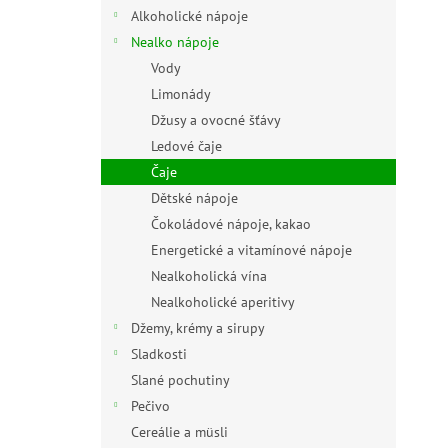
n
Alkoholické nápoje
e
Nealko nápoje
l
Vody
Limonády
Džusy a ovocné šťávy
Ledové čaje
Čaje
Dětské nápoje
Čokoládové nápoje, kakao
Energetické a vitamínové nápoje
Nealkoholická vína
Nealkoholické aperitivy
Džemy, krémy a sirupy
Sladkosti
Slané pochutiny
Pečivo
Cereálie a müsli