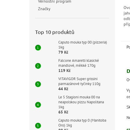
Věrnostní program
Ovo
Značky
jah
odb
při
kte
Top 10 produktů
ovo
bri
Caputo mouka typ 00 (pizzeria)
P
1kg
79 Kč
Falcone Amaretti klasické
mandlové, měkké 170g
D
119 Kč
VITAVIGOR Super grissini
O
parmazánové tyčinky 110g
44 Kč
V
o
Le 5 Stagioni mouka 00 na
neapolskou pizzu Napolitana
S
1kg
65 Kč
N
Caputo mouka typ 0 (Manitoba
Oro) 1kg
Sl