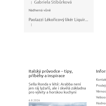
Gabriela Stibůrková
|
Hodnocení produktu je 5 z 5 hvězdiček.
Nádherná vůně
Paolazzi Lékořicový likér Liquirizia 24% 0,7L
|
Hodnocení produktu je 5 z 5 hvězdiček.
Z
á
p
a
t
í
Italský průvodce – tipy,
Info
příběhy a inspirace
Kontak
Sella Ronda v létě: Arabba není
Prodej
jen ráj lyžařů, ale i skvělá základna
Věrnos
pro výlety a horskou kuchyni
Velko
6.8.2026
Hodno