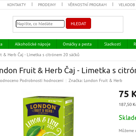
KONTAKTY
PRODEJNY
VĚRNOSTNÍ PROGRAM
VELKOOB
HLEDAT
va
Alkoholické nápoje
Omáčky a pesta
Sladkosti
R
t & Herb Čaj - Limetka s citrónem 20 sáčků
ndon Fruit & Herb Čaj - Limetka s citr
ěrné
odnoceno
Podrobnosti hodnocení
Značka:
London Fruit & Herb
ocení
75 
uktu
Měrná
187,50 K
cena:
Skla
iček.
Můžeme d