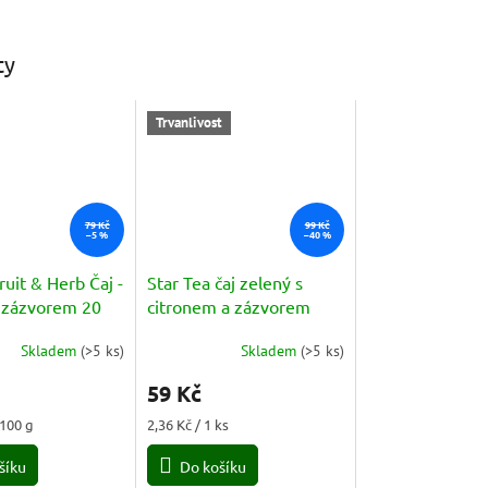
ty
Trvanlivost
79 Kč
99 Kč
–5 %
–40 %
uit & Herb Čaj -
Star Tea čaj zelený s
e zázvorem 20
citronem a zázvorem
(Tea Verde Limone e
Skladem
(
>5 ks
)
Skladem
(
>5 ks
)
Zenzero) 25 sáčků 40g
59 Kč
Měrná
 100 g
2,36 Kč / 1 ks
cena:
šíku
Do košíku