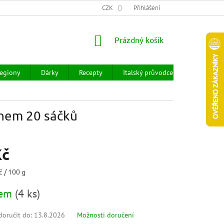
CHOD
HODNOCENÍ OBCHODU
CZK
OBCHODNÍ PODMÍNKY
Přihlášení
DOPR
NÁKUPNÍ
Prázdný košík
KOŠÍK
egiony
Dárky
Recepty
Italský průvodce
Prodejny
ónem 20 sáčků
Kč
č / 100 g
dem
(
4 ks
)
oručit do:
13.8.2026
Možnosti doručení