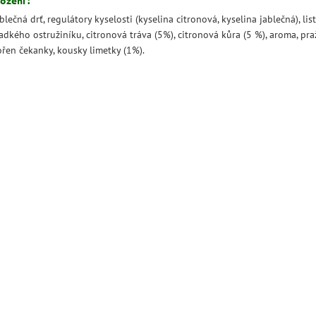
blečná drť, regulátory kyselosti (kyselina citronová, kyselina jablečná), lis
adkého ostružiníku, citronová tráva (5%), citronová kůra (5 %), aroma, pr
ořen čekanky, kousky limetky (1%).