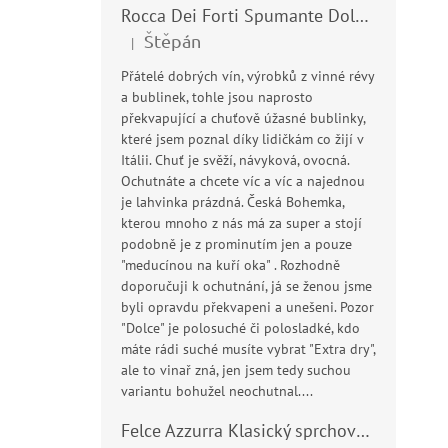
Rocca Dei Forti Spumante Dolce 11,5% 0,75l
Štěpán
|
Hodnocení produktu je 5 z 5 hvězdiček.
Přátelé dobrých vín, výrobků z vinné révy
a bublinek, tohle jsou naprosto
překvapující a chuťově úžasné bublinky,
které jsem poznal díky lidičkám co žijí v
Itálii. Chuť je svěží, návyková, ovocná.
Ochutnáte a chcete víc a víc a najednou
je lahvinka prázdná. Česká Bohemka,
kterou mnoho z nás má za super a stojí
podobně je z prominutím jen a pouze
"meducínou na kuří oka" . Rozhodně
doporučuji k ochutnání, já se ženou jsme
byli opravdu překvapeni a unešeni. Pozor
"Dolce" je polosuché či polosladké, kdo
máte rádi suché musíte vybrat "Extra dry",
ale to vinař zná, jen jsem tedy suchou
variantu bohužel neochutnal....
Felce Azzurra Klasický sprchový gel - doccia gel 400ml