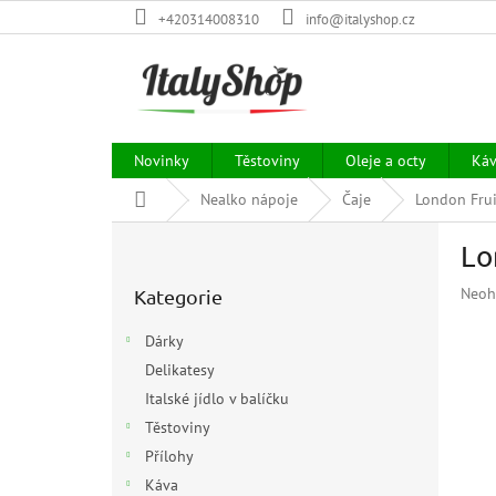
Přejít
+420314008310
info@italyshop.cz
na
obsah
Novinky
Těstoviny
Oleje a octy
Ká
Domů
Nealko nápoje
Čaje
London Frui
P
Lo
o
Přeskočit
s
Prům
Neoh
Kategorie
kategorie
t
hodn
r
prod
Dárky
a
je
Delikatesy
n
0,0
z
Italské jídlo v balíčku
n
5
í
Těstoviny
hvězd
p
Přílohy
a
Káva