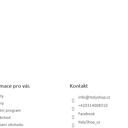
rmace pro vás
Kontakt
ty
info
@
italyshop.cz
ny
+420314008310
tní program
Facebook
obchod
ItalyShop_cz
cení obchodu