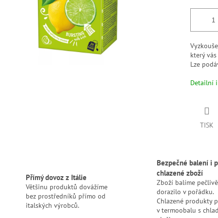
Vyzkoušej
který vá
Lze podá
Detailní 
TISK
Bezpečné balení i p
chlazené zboží
Přímý dovoz z Itálie
Zboží balíme pečlivě
Většinu produktů dovážíme
dorazilo v pořádku.
bez prostředníků přímo od
Chlazené produkty 
italských výrobců.
v termoobalu s chlad