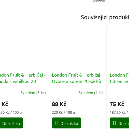
vložkou.
Související produk
don Fruit & Herb Čaj -
London Fruit & Herb čaj
London Fr
oda s vanilkou 20
Ovoce a koření 20 sáčků
Citrón s
čků
sáčků
Skladem
(
5 ks
)
Skladem
(
4 ks
)
 Kč
88 Kč
75 Kč
ná
Měrná
Měrná
,50 Kč / 100 g
220 Kč / 100 g
187,50 Kč /
a:
cena:
cena:
Do košíku
Do košíku
Do ko