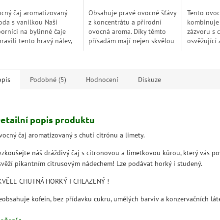
cný čaj aromatizovaný
Obsahuje pravé ovocné šťávy
Tento ovocn
oda s vanilkou Naši
z koncentrátu a přírodní
kombinuje
orníci na bylinné čaje
ovocná aroma. Díky těmto
zázvoru s c
pravili tento hravý nálev,
přísadám mají nejen skvělou
osvěžující 
rý kombinuje svěží a
chuť, ale i velmi příjemné,
Skvěle se 
cnou chuť zralých
autentické ovocné aroma.
zahřívací
tských jahod se...
opis
Podobné (5)
Hodnocení
Diskuze
etailní popis produktu
vocný čaj aromatizovaný s chutí citrónu a limety.
yzkoušejte náš dráždivý čaj s citronovou a limetkovou kůrou, který vás p
svěží pikantním citrusovým nádechem! Lze podávat horký i studený.
KVĚLE CHUTNÁ HORKÝ I CHLAZENÝ !
eobsahuje kofein, bez přídavku cukru, umělých barviv a konzervačních lá­t
ožení :