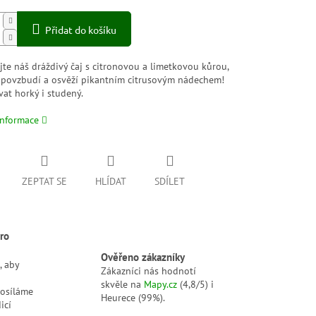
Přidat do košíku
te náš dráždivý čaj s citronovou a limetkovou kůrou,
s povzbudí a osvěží pikantním citrusovým nádechem!
vat horký i studený.
informace
ZEPTAT SE
HLÍDAT
SDÍLET
ro
Ověřeno zákazníky
, aby
Zákazníci nás hodnotí
skvěle na
Mapy.cz
(4,8/5) i
posíláme
Heurece (99%).
icí