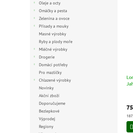
Oleje a octy
Omáčky a pesta
Zelenina a ovoce
Přísady a mouky
Masné výrobky
Ryby a plody moře
Mléčné výrobky
Drogerie
Domácí potřeby
Pro mazlíčky
Lon
Chlazené výrobky
Jah
Novinky
sá
Akční zboží
Doporučujeme
75
Bezlepkové
Měr
187
Výprodej
cen
Regiony