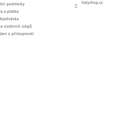
italyshop.cz
dní podmínky
a a platba
objednávka
a osobních údajů
šení o přístupnosti