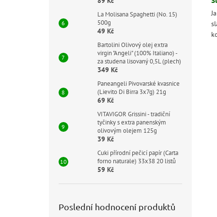
89 Kč
Ja
La Molisana Spaghetti (No. 15)
500g
sl
49 Kč
k
Bartolini Olivový olej extra
virgin "Angeli" (100% Italiano) -
za studena lisovaný 0,5L (plech)
349 Kč
Paneangeli Pivovarské kvasnice
(Lievito Di Birra 3x7g) 21g
69 Kč
VITAVIGOR Grissini - tradiční
tyčinky s extra panenským
olivovým olejem 125g
39 Kč
Cuki přírodní pečicí papír (Carta
forno naturale) 33x38 20 listů
59 Kč
Poslední hodnocení produktů