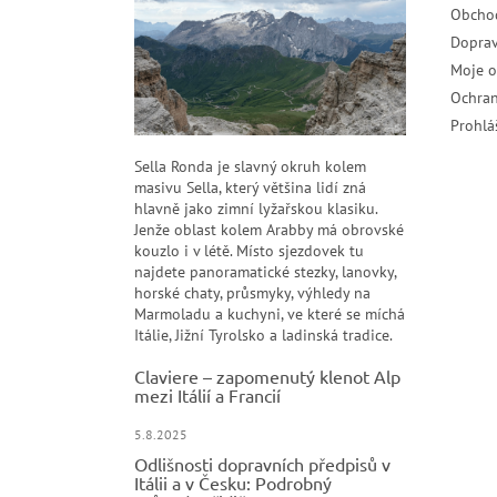
Obcho
Doprav
Moje 
Ochran
Prohlá
Sella Ronda je slavný okruh kolem
masivu Sella, který většina lidí zná
hlavně jako zimní lyžařskou klasiku.
Jenže oblast kolem Arabby má obrovské
kouzlo i v létě. Místo sjezdovek tu
najdete panoramatické stezky, lanovky,
horské chaty, průsmyky, výhledy na
Marmoladu a kuchyni, ve které se míchá
Itálie, Jižní Tyrolsko a ladinská tradice.
Claviere – zapomenutý klenot Alp
mezi Itálií a Francií
5.8.2025
Odlišnosti dopravních předpisů v
Itálii a v Česku: Podrobný