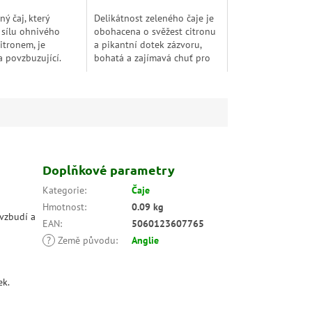
ý čaj, který
Delikátnost zeleného čaje je
 sílu ohnivého
obohacena o svěžest citronu
itronem, je
a pikantní dotek zázvoru,
a povzbuzující.
bohatá a zajímavá chuť pro
hodí jako zimní
doušek čistého potěšení.
 nápoj.
datum minimální
trvanlivosti: 6/2026
Doplňkové parametry
Kategorie
:
Čaje
Hmotnost
:
0.09 kg
ovzbudí a
EAN
:
5060123607765
?
Země původu
:
Anglie
ek.