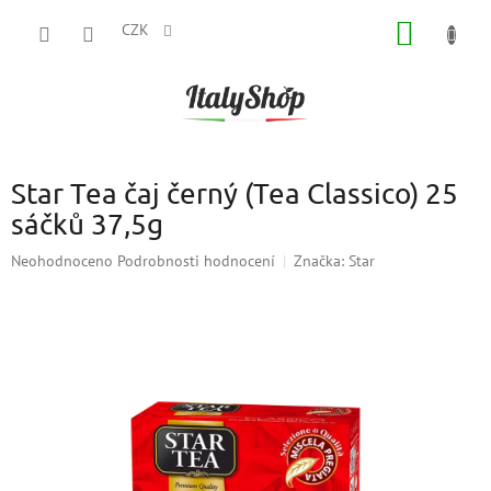
Přejít
NÁKUP
na
CZK
obsah
KOŠÍK
Star Tea čaj černý (Tea Classico) 25
sáčků 37,5g
Průměrné
Neohodnoceno
Podrobnosti hodnocení
Značka:
Star
hodnocení
produktu
je
0,0
z
5
hvězdiček.