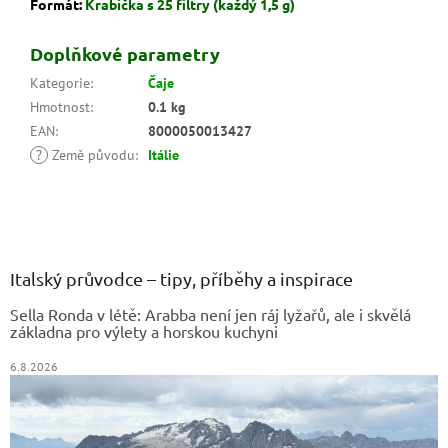
Formát:
Krabička s 25 filtry (každý 1,5 g)
Doplňkové parametry
Kategorie
:
Čaje
Hmotnost
:
0.1 kg
EAN
:
8000050013427
?
Země původu
:
Itálie
Z
á
p
a
Italský průvodce – tipy, příběhy a inspirace
t
Sella Ronda v létě: Arabba není jen ráj lyžařů, ale i skvělá
í
základna pro výlety a horskou kuchyni
6.8.2026