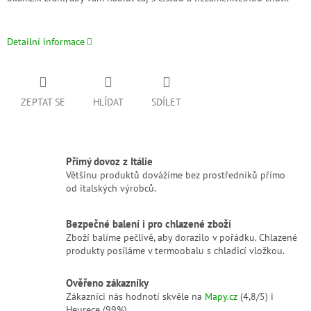
Detailní informace
ZEPTAT SE
HLÍDAT
SDÍLET
Přímý dovoz z Itálie
Většinu produktů dovážíme bez prostředníků přímo
od italských výrobců.
Bezpečné balení i pro chlazené zboží
Zboží balíme pečlivě, aby dorazilo v pořádku. Chlazené
produkty posíláme v termoobalu s chladicí vložkou.
Ověřeno zákazníky
Zákazníci nás hodnotí skvěle na
Mapy.cz
(4,8/5) i
Heurece (99%).