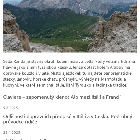
Sella Ronda je slavný okruh kolem masivu Sella, který většina lidí zná
hlavně jako zimní lyžařskou klasiku. Jenže oblast kolem Arabby má
obrovské kouzlo i v létě. Místo sjezdovek tu najdete panoramatické
stezky, lanovky, horské chaty, průsmyky, výhledy na Marmoladu a
kuchyni, ve které se míchá Itálie, Jižní Tyrolsko a ladinská tradice.
Claviere – zapomenutý klenot Alp mezi Itálií a Francií
5.8.2025
Odlišnosti dopravních předpisů v Itálii a v Česku: Podrobný
průvodce řidiče
25.4.2025