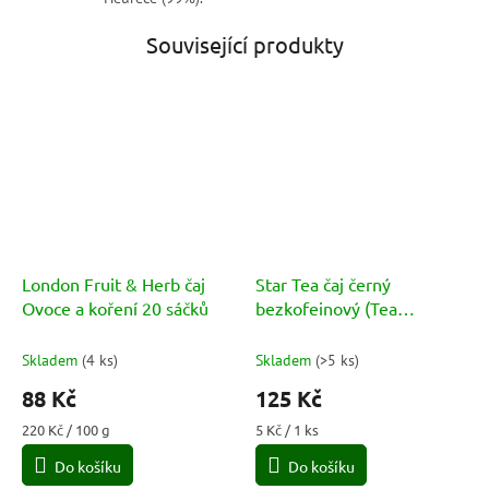
Související produkty
London Fruit & Herb čaj
Star Tea čaj černý
Ovoce a koření 20 sáčků
bezkofeinový (Tea
Deteinato) 25 sáčků 37,5g
Skladem
(
4 ks
)
Skladem
(
>5 ks
)
88 Kč
125 Kč
Měrná
Měrná
220 Kč / 100 g
5 Kč / 1 ks
cena:
cena:
Do košíku
Do košíku