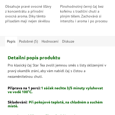
Obsahuje pravé ovocné šťávy
Plnohodnotný černý čaj bez
z koncentrátu a přírodní
kofeinu s tradiční chutí a
ovocná aroma. Díky těmto
plným tělem. Zachovává si
přísadám mají nejen skvělou
intenzitu i aroma i po procesu
chuť, ale i velmi příjemné,
dekofeinace. Ideální pro večerní
autentické ovocné aroma.
šálek bez kompromisů.
Popis
Podobné (5)
Hodnocení
Diskuze
Detailní popis produktu
Pro klasický čaj Star Tea zvolil jemnou směs s listy sklizenými v
pravý okamžik zrání, aby vám nabídl čaj s čistou a
nezaměnitelnou chutí.
Příprava na 1 porci:
1 sáček nechte 3/5 minuty vyluhovat
ve vodě 100°C.
Skladování:
Při pokojové teplotě, na chladném a suchém
místě.