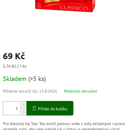
69 Kč
Měrná
2,76 Kč / 1 ks
cena:
Skladem
(
>5 ks
)
Můžeme doručit do:
13.8.2026
Možnosti doručení
Přidat do košíku
Pro klasický čaj Star Tea zvolil jemnou směs s listy sklizenými v pravý
okamžik zrání, aby vám nabídl čaj s čistou a nezaměnitelnou chutí.