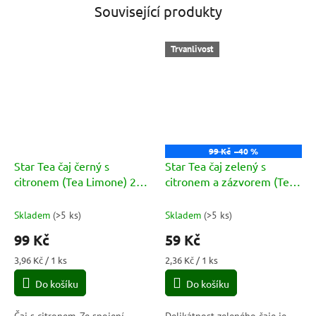
Související produkty
Trvanlivost
99 Kč
–40 %
Star Tea čaj černý s
Star Tea čaj zelený s
citronem (Tea Limone) 25
citronem a zázvorem (Tea
sáčků 40g
Verde Limone e Zenzero)
25 sáčků 40g
Skladem
(
>5 ks
)
Skladem
(
>5 ks
)
99 Kč
59 Kč
Měrná
Měrná
3,96 Kč / 1 ks
2,36 Kč / 1 ks
cena:
cena:
Do košíku
Do košíku