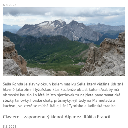
6.8.2026
Sella Ronda je slavný okruh kolem masivu Sella, který většina lidí zná
hlavně jako zimní lyžařskou klasiku. Jenže oblast kolem Arabby má
obrovské kouzlo i v létě. Místo sjezdovek tu najdete panoramatické
stezky, lanovky, horské chaty, průsmyky, výhledy na Marmoladu a
kuchyni, ve které se míchá Itálie, Jižní Tyrolsko a ladinská tradice.
Claviere – zapomenutý klenot Alp mezi Itálií a Francií
5.8.2025