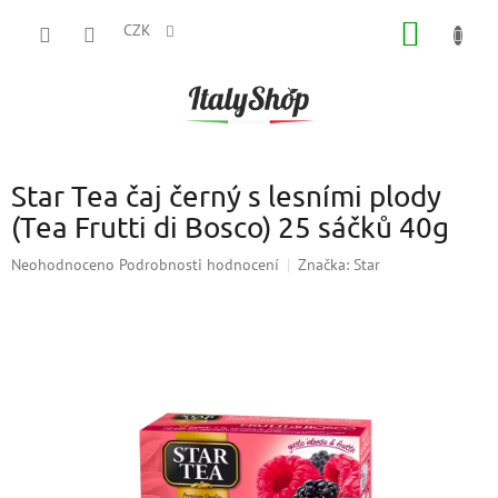
Přejít
NÁKUP
na
CZK
obsah
KOŠÍK
Star Tea čaj černý s lesními plody
(Tea Frutti di Bosco) 25 sáčků 40g
Průměrné
Neohodnoceno
Podrobnosti hodnocení
Značka:
Star
hodnocení
produktu
je
0,0
z
5
hvězdiček.