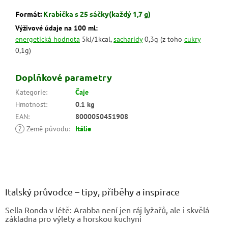
Formát:
Krabička s 25 sáčky(každý 1,7 g)
Výživové údaje na 100 ml:
energetická hodnota
5kJ/1kcal,
sacharidy
0,3g (z toho
cukry
0,1g)
Doplňkové parametry
Kategorie
:
Čaje
Hmotnost
:
0.1 kg
EAN
:
8000050451908
?
Země původu
:
Itálie
Z
á
p
a
Italský průvodce – tipy, příběhy a inspirace
t
Sella Ronda v létě: Arabba není jen ráj lyžařů, ale i skvělá
í
základna pro výlety a horskou kuchyni