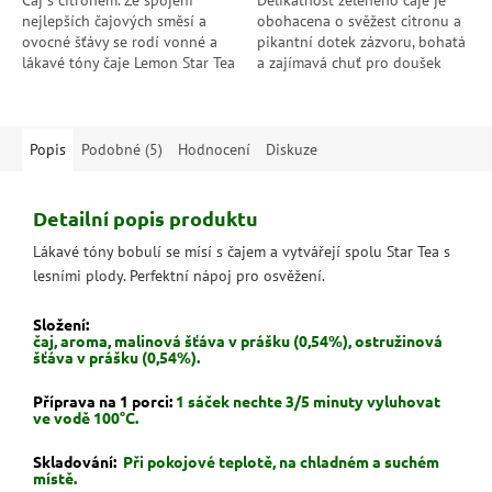
Čaj s citronem. Ze spojení
Delikátnost zeleného čaje je
nejlepších čajových směsí a
obohacena o svěžest citronu a
ovocné šťávy se rodí vonné a
pikantní dotek zázvoru, bohatá
lákavé tóny čaje Lemon Star Tea
a zajímavá chuť pro doušek
pro přestávku od intenzivního
čistého potěšení. datum
potěšení.
minimální trvanlivosti: 6/2026
Popis
Podobné (5)
Hodnocení
Diskuze
Detailní popis produktu
Lákavé tóny bobulí se mísí s čajem a vytvářejí spolu Star Tea s
lesními plody. Perfektní nápoj pro osvěžení.
Složení:
čaj, aroma, malinová šťáva v prášku (0,54%), ostružinová
šťáva v prášku (0,54%).
Příprava na 1 porci:
1 sáček nechte 3/5 minuty vyluhovat
ve vodě 100°C.
Skladování:
Při pokojové teplotě, na chladném a suchém
místě.