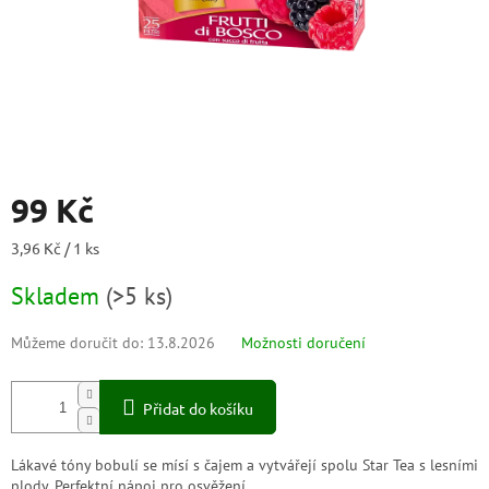
99 Kč
Měrná
3,96 Kč / 1 ks
cena:
Skladem
(
>5 ks
)
Můžeme doručit do:
13.8.2026
Možnosti doručení
Přidat do košíku
Lákavé tóny bobulí se mísí s čajem a vytvářejí spolu Star Tea s lesními
plody. Perfektní nápoj pro osvěžení.