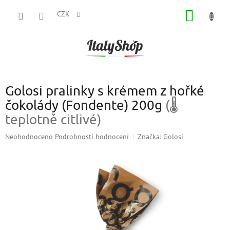
Přejít
NÁKUP
na
CZK
obsah
KOŠÍK
Golosi pralinky s krémem z hořké
čokolády (Fondente) 200g
(🌡
teplotně citlivé)
Průměrné
Neohodnoceno
Podrobnosti hodnocení
Značka:
Golosi
hodnocení
produktu
je
0,0
z
5
hvězdiček.