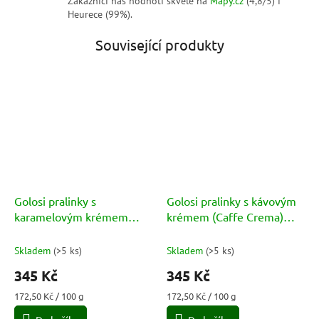
Zákazníci nás hodnotí skvěle na
Mapy.cz
(4,8/5) i
Heurece (99%).
Související produkty
Golosi pralinky s
Golosi pralinky s kávovým
karamelovým krémem
krémem (Caffe Crema)
(Creme Caramel) 200g
200g
Skladem
(
>5 ks
)
Skladem
(
>5 ks
)
345 Kč
345 Kč
Měrná
Měrná
172,50 Kč / 100 g
172,50 Kč / 100 g
cena:
cena: