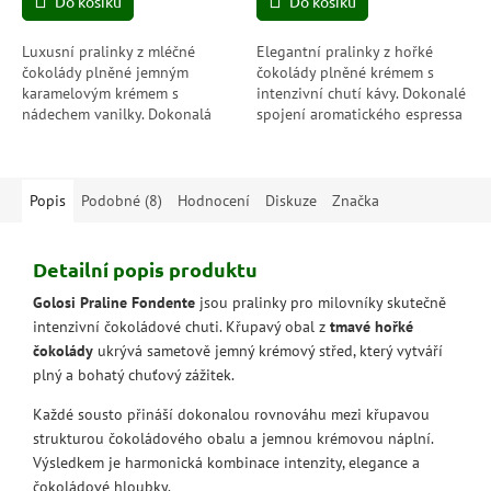
Do košíku
Do košíku
Luxusní pralinky z mléčné
Elegantní pralinky z hořké
čokolády plněné jemným
čokolády plněné krémem s
karamelovým krémem s
intenzivní chutí kávy. Dokonalé
nádechem vanilky. Dokonalá
spojení aromatického espressa
rovnováha sladkosti a
a jemné čokolády.
sametové čokolády.
Popis
Podobné (8)
Hodnocení
Diskuze
Značka
Detailní popis produktu
Golosi Praline Fondente
jsou pralinky pro milovníky skutečně
intenzivní čokoládové chuti. Křupavý obal z
tmavé hořké
čokolády
ukrývá sametově jemný krémový střed, který vytváří
plný a bohatý chuťový zážitek.
Každé sousto přináší dokonalou rovnováhu mezi křupavou
strukturou čokoládového obalu a jemnou krémovou náplní.
Výsledkem je harmonická kombinace intenzity, elegance a
čokoládové hloubky.