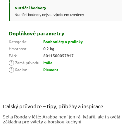
Nutriční hodnoty
Nutriční hodnoty nejsou výrobcem uvedeny.
Doplňkové parametry
Kategorie
:
Bonboniéry a pralinky
Hmotnost
:
0.2 kg
EAN
:
8011300057917
?
Země původu
:
Itálie
?
Region
:
Piemont
Z
á
p
a
Italský průvodce – tipy, příběhy a inspirace
t
Sella Ronda v létě: Arabba není jen ráj lyžařů, ale i skvělá
í
základna pro výlety a horskou kuchyni