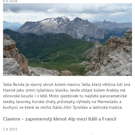
6.8.2026
Sella Ronda je slavný okruh kolem masivu Sella, který většina lidí zná
hlavně jako zimní lyžařskou klasiku. Jenže oblast kolem Arabby má
obrovské kouzlo i v létě. Místo sjezdovek tu najdete panoramatické
stezky, lanovky, horské chaty, průsmyky, výhledy na Marmoladu a
kuchyni, ve které se míchá Itálie, Jižní Tyrolsko a ladinská tradice.
Claviere – zapomenutý klenot Alp mezi Itálií a Francií
5.8.2025