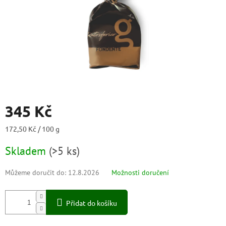
345 Kč
Měrná
172,50 Kč / 100 g
cena:
Skladem
(
>5 ks
)
Můžeme doručit do:
12.8.2026
Možnosti doručení
Přidat do košíku