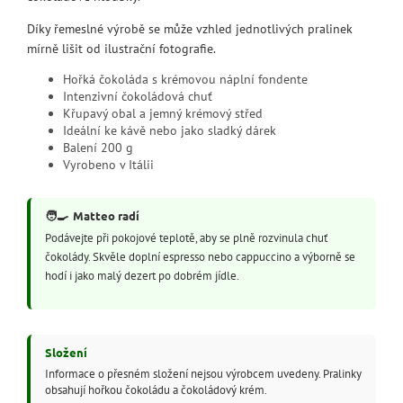
Díky řemeslné výrobě se může vzhled jednotlivých pralinek
mírně lišit od ilustrační fotografie.
Hořká čokoláda s krémovou náplní fondente
Intenzivní čokoládová chuť
Křupavý obal a jemný krémový střed
Ideální ke kávě nebo jako sladký dárek
Balení 200 g
Vyrobeno v Itálii
🧑‍🍳
Matteo radí
Podávejte při pokojové teplotě, aby se plně rozvinula chuť
čokolády. Skvěle doplní espresso nebo cappuccino a výborně se
hodí i jako malý dezert po dobrém jídle.
Složení
Informace o přesném složení nejsou výrobcem uvedeny. Pralinky
obsahují hořkou čokoládu a čokoládový krém.