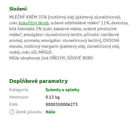
Složení:
MLÉČNÝ KRÉM 35% [rostlinný olej (palmový, slunečnicový),
cukr,
kukuřičný škrob
, sušené odstředěné mléko* 11%, dextróza,
bílá čokoláda 2% (cukr, kakaové máslo, sušené plnotučné
mléko*, emulgátor: slunečnicový lecitin, přírodní vanilkové
aroma), aromata, emulgátor: slunečnicový lecitin], OVOCNÁ
mouka, rostlinný margarín (palmový olej, slunečnicový olej,
voda), cukr, sůl, MÁSLO.
Může obsahovat jiné OŘECHY, SÓJOVÉ BOBY.
Doplňkové parametry
Kategorie
:
Sušenky a oplatky
Hmotnost
:
0.12 kg
EAN
:
8000350006273
?
Země původu
:
Itálie
Z
á