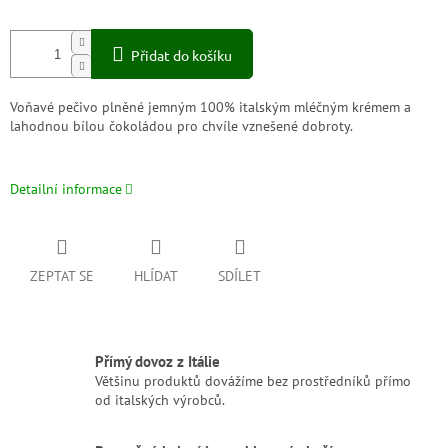
Přidat do košíku
Voňavé pečivo plněné jemným 100% italským mléčným krémem a
lahodnou bílou čokoládou pro chvíle vznešené dobroty.
Detailní informace
ZEPTAT SE
HLÍDAT
SDÍLET
Přímý dovoz z Itálie
Většinu produktů dovážíme bez prostředníků přímo
od italských výrobců.