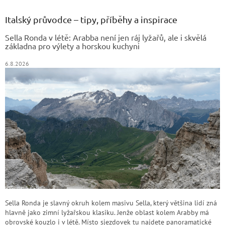
p
a
Italský průvodce – tipy, příběhy a inspirace
t
Sella Ronda v létě: Arabba není jen ráj lyžařů, ale i skvělá
í
základna pro výlety a horskou kuchyni
6.8.2026
Sella Ronda je slavný okruh kolem masivu Sella, který většina lidí zná
hlavně jako zimní lyžařskou klasiku. Jenže oblast kolem Arabby má
obrovské kouzlo i v létě. Místo sjezdovek tu najdete panoramatické