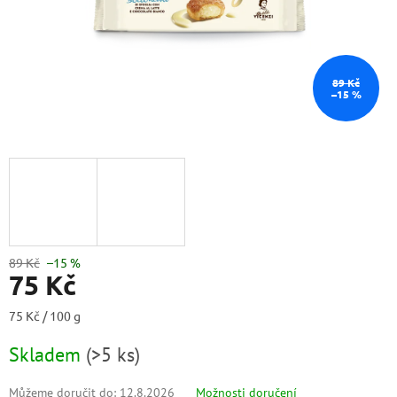
89 Kč
–15 %
89 Kč
–15 %
75 Kč
Měrná
75 Kč / 100 g
cena:
Skladem
(
>5 ks
)
Můžeme doručit do:
12.8.2026
Možnosti doručení