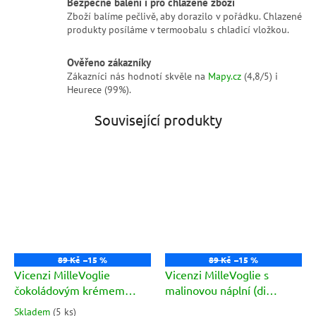
Bezpečné balení i pro chlazené zboží
Zboží balíme pečlivě, aby dorazilo v pořádku. Chlazené
produkty posíláme v termoobalu s chladicí vložkou.
Ověřeno zákazníky
Zákazníci nás hodnotí skvěle na
Mapy.cz
(4,8/5) i
Heurece (99%).
Související produkty
89 Kč
–15 %
89 Kč
–15 %
Vicenzi MilleVoglie
Vicenzi MilleVoglie s
čokoládovým krémem
malinovou náplní (di
(crema al cioccolato) 100g
lamponi) 90g
Skladem
(
5 ks
)
Průměrné