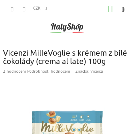
Přejít
NÁKUP
na
CZK
obsah
KOŠÍK
Vicenzi MilleVoglie s krémem z bílé
čokolády (crema al late) 100g
Průměrné
2 hodnocení
Podrobnosti hodnocení
Značka:
Vicenzi
hodnocení
produktu
je
5,0
z
5
hvězdiček.