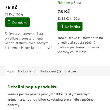
Skladem
(
>5 ks
)
hodnocení
75 Kč
produktu
75 Kč
je
Měrná
75 Kč / 100 g
5,0
cena:
Měrná
83,33 Kč / 100 g
Do košíku
cena:
z
Do košíku
5
hvězdiček.
Sušenka z listového těsta
Tato sušenka z listového těsta
o velikosti sousta plněná
o velikosti sousta plněná
neodolatelným čokoládovým
malinovým džemem si získá
krémem: mistrovské dílo italské
všechny chutě.Naše
tradice jemného pečiva. Díky
nenapodobitelné „Bocconcini“
192 křupavým a jemným
s malinovou náplní se
vrstvám...
192 křupavými a jemnými...
Popis
Podobné (8)
Hodnocení (2)
Diskuze
Detailní popis produktu
Voňavé pečivo plněné jemným 100% italským mléčným
krémem a lahodnou bílou čokoládou pro chvíle vznešené
dobroty.