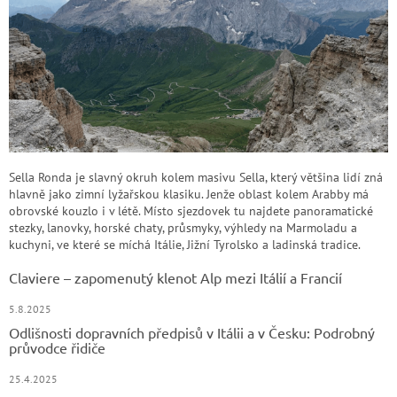
Sella Ronda je slavný okruh kolem masivu Sella, který většina lidí zná
hlavně jako zimní lyžařskou klasiku. Jenže oblast kolem Arabby má
obrovské kouzlo i v létě. Místo sjezdovek tu najdete panoramatické
stezky, lanovky, horské chaty, průsmyky, výhledy na Marmoladu a
kuchyni, ve které se míchá Itálie, Jižní Tyrolsko a ladinská tradice.
Claviere – zapomenutý klenot Alp mezi Itálií a Francií
5.8.2025
Odlišnosti dopravních předpisů v Itálii a v Česku: Podrobný
průvodce řidiče
25.4.2025