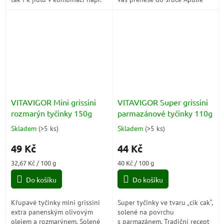
šunkou, sýrem. Grissini
křupavé, aromatické a plné
neobsahují žádný tuk. Jsou
chuti.
ideální jako...
VITAVIGOR Mini grissini
VITAVIGOR Super grissini
rozmarýn tyčinky 150g
parmazánové tyčinky 110g
Skladem
(
>5 ks
)
Skladem
(
>5 ks
)
Průměrné
Průměrné
hodnocení
hodnocení
49 Kč
44 Kč
produktu
produktu
je
je
Měrná
Měrná
32,67 Kč / 100 g
40 Kč / 100 g
5,0
5,0
cena:
cena:
z
z
Do košíku
Do košíku
5
5
hvězdiček.
hvězdiček.
Křupavé tyčinky mini grissini
Super tyčinky ve tvaru „cik cak“,
extra panenským olivovým
solené na povrchu
olejem a rozmarýnem. Solené
s parmazánem. Tradiční recept