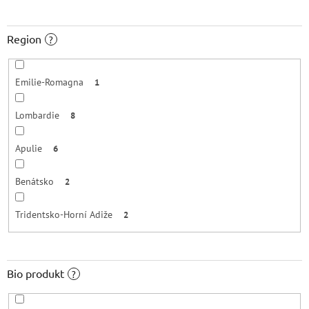
Region
?
Emilie-Romagna
1
Lombardie
8
Apulie
6
Benátsko
2
Tridentsko-Horní Adiže
2
Bio produkt
?