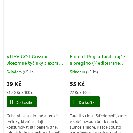
šunkou, sýrem. Grissini
vína, k sýrům nebo jen...
neobsahují žádný tuk. Jsou
ideální jako...
VITAVIGOR Grissini -
Fiore di Puglia Taralli rajče
vícezrnné tyčinky s extra
a oregáno (Mediterraneo
panenským olivovým
Tomato a Oregano) 250g
Skladem
(
>5 ks
)
Skladem
(
>5 ks
)
Průměrné
Průměrné
olejem 125g
hodnocení
hodnocení
39 Kč
55 Kč
produktu
produktu
je
je
Měrná
Měrná
31,20 Kč / 100 g
22 Kč / 100 g
5,0
4,3
cena:
cena:
z
z
Do košíku
Do košíku
5
5
hvězdiček.
hvězdiček.
Grissini jsou dlouhé a tenké
Taralli s chutí Středomoří, které
tyčinky, které se dají
v sobě nesou vůni bylinek,
konzumovat jak během dne,
slunce a moře. Každé sousto
tak i k jídlu v kombinaci např.
vás přenese do srdce Apulie –