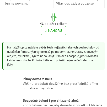
jen na povrchu.
Vitavigor, vždy a pouze se
100% extra panenským
olivovým olejem, navíc má
S
klikatý tvar a je...
1
4
t
r
41
položek celkem
O
á
v
NAHORU
n
l
k
o
á
v
d
á
Na ItalyShop.cz najdete
výběr těch nejlepších slaných pochoutek
– od
a
n
tradičních řemeslných výrobků až po moderní slané snacky. S olivovým
c
í
olejem, bylinkami, sýrem nebo lanýži. Pro děti i dospělé, pro slavnosti i
í
každodenní chvíle. Protože Itálie umí potěšit nejen večeří, ale i mezi
p
jídly.
r
v
k
Přímý dovoz z Itálie
y
Většinu produktů dovážíme bez prostředníků přímo
v
od italských výrobců.
ý
p
i
Bezpečné balení i pro chlazené zboží
s
Zboží balíme pečlivě, aby dorazilo v pořádku. Chlazené