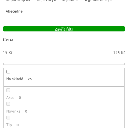
z
e
Abecedně
n
í
Zavřít filtr
p
r
Cena
o
d
15
Kč
125
Kč
u
k
t
ů
Na skladě
25
Akce
0
Novinka
0
Tip
0