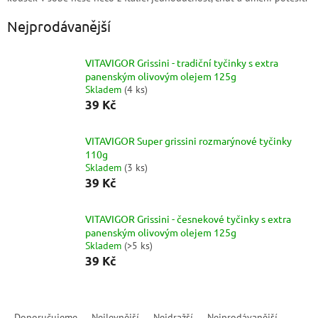
Nejprodávanější
VITAVIGOR Grissini - tradiční tyčinky s extra
panenským olivovým olejem 125g
Skladem
(
4 ks
)
39 Kč
VITAVIGOR Super grissini rozmarýnové tyčinky
110g
Skladem
(
3 ks
)
39 Kč
VITAVIGOR Grissini - česnekové tyčinky s extra
panenským olivovým olejem 125g
Skladem
(
>5 ks
)
39 Kč
Ř
a
Doporučujeme
Nejlevnější
Nejdražší
Nejprodávanější