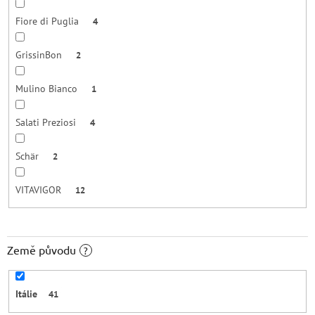
Fiore di Puglia
4
GrissinBon
2
Mulino Bianco
1
Salati Preziosi
4
Schär
2
VITAVIGOR
12
Země původu
?
Itálie
41