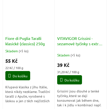
ideální jako...
na...
Fiore di Puglia Taralli
VITAVIGOR Grissini -
klasické (classico) 250g
sezamové tyčinky s extra
panenským olivovým
Skladem
(
>5 ks
)
Průměrné
olejem 125g
Skladem
(
>5 ks
)
hodnocení
55 Kč
produktu
39 Kč
je
Měrná
22 Kč / 100 g
5,0
cena:
Měrná
31,20 Kč / 100 g
z
Do košíku
cena:
5
Do košíku
hvězdiček.
Křupavá klasika z jihu Itálie,
Grissini jsou dlouhé a tenké
která nikdy nezklame. Tradiční
tyčinky, které se dají
taralli z Apulie, vyrobené s
konzumovat jak během dne,
láskou a jen z těch nejčistších
tak i k jídlu v kombinaci např.
surovin – ideální ke sklence