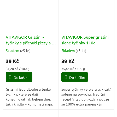
VITAVIGOR Grissini -
VITAVIGOR Super grissini
tyčinky s příchutí pizzy a s
slané tyčinky 110g
extra panenským olivovým
Skladem
(
>5 ks
)
Skladem
(
>5 ks
)
Průměrné
Průměrné
olejem 125g
hodnocení
hodnocení
39 Kč
39 Kč
produktu
produktu
je
je
Měrná
Měrná
31,20 Kč / 100 g
35,45 Kč / 100 g
5,0
4,0
cena:
cena:
z
z
Do košíku
Do košíku
5
5
hvězdiček.
hvězdiček.
Grissini jsou dlouhé a tenké
Super tyčinky ve tvaru „cik cak“,
tyčinky, které se dají
solené na povrchu. Tradiční
konzumovat jak během dne,
recept Vitavigor, vždy a pouze
tak i k jídlu v kombinaci např.
se 100% extra panenským
šunkou, sýrem. Grissini
olivovým olejem, navíc má
neobsahují žádný tuk. Jsou
klikatý tvar a je posypán solí