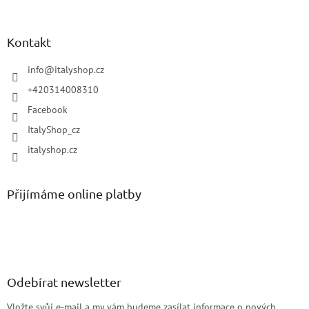
Kontakt
info
@
italyshop.cz
+420314008310
Facebook
ItalyShop_cz
italyshop.cz
Přijímáme online platby
Odebírat newsletter
Vložte svůj e-mail a my vám budeme zasílat informace o nových