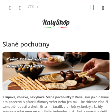
Přejít
NÁKUP
na
CZK
obsah
KOŠÍK
Slané pochutiny
Křupavé, voňavé, návykové. Slané pochoutky z Itálie
jsou jako dělané
pro posezení s přáteli, filmový večer nebo jen tak – ke sklence vína či
samotné radosti z chuti. Grissini, taralli, brambůrky, krekry… každý
kousek v sobě nese něco z Itálie: jednoduchost, chuť a umění potěšit.