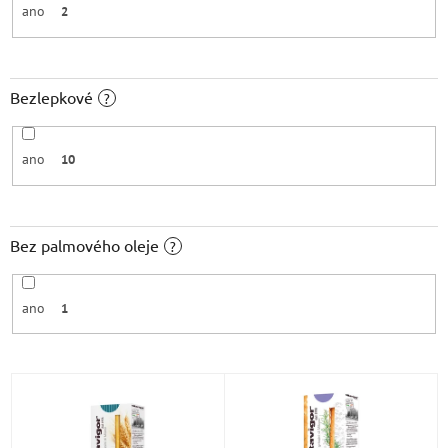
ano
2
Bezlepkové
?
ano
10
Bez palmového oleje
?
ano
1
V
ý
p