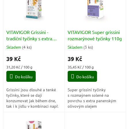
i
s
p
r
o
d
VITAVIGOR Grissini -
VITAVIGOR Super grissini
u
tradiční tyčinky s extra
rozmarýnové tyčinky 110g
k
panenským olivovým
Skladem
(
4 ks
)
Skladem
(
3 ks
)
Průměrné
Průměrné
t
olejem 125g
hodnocení
hodnocení
ů
39 Kč
39 Kč
produktu
produktu
je
je
Měrná
Měrná
31,20 Kč / 100 g
35,45 Kč / 100 g
5,0
5,0
cena:
cena:
z
z
Do košíku
Do košíku
5
5
hvězdiček.
hvězdiček.
Grissini jsou dlouhé a tenké
Super grissini tyčinky
tyčinky, které se dají
s rozmaýnem solené na
konzumovat jak během dne,
povrchu s extra panenským
tak i k jídlu v kombinaci např.
olivovým olejem
šunkou, sýrem. Grissini
VITAVIGOR 110gSuper tyčinky
neobsahují žádný tuk. Jsou
ve tvaru „cik cak“, solené na
ideální jako...
povrchu s rozmarýnem.