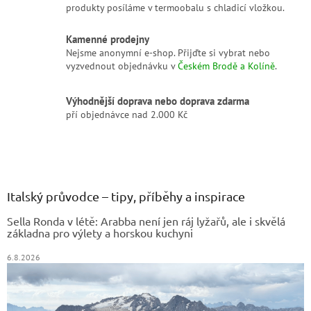
u
produkty posíláme v termoobalu s chladicí vložkou.
Kamenné prodejny
Nejsme anonymní e-shop. Přijďte si vybrat nebo
vyzvednout objednávku v
Českém Brodě a Kolíně
.
Výhodnější doprava nebo doprava zdarma
pří objednávce nad 2.000 Kč
Z
á
p
a
Italský průvodce – tipy, příběhy a inspirace
t
Sella Ronda v létě: Arabba není jen ráj lyžařů, ale i skvělá
í
základna pro výlety a horskou kuchyni
6.8.2026