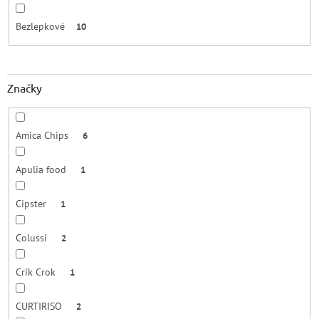
Bezlepkové
10
Značky
Amica Chips
6
Apulia food
1
Cipster
1
Colussi
2
Crik Crok
1
CURTIRISO
2