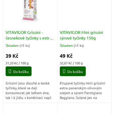
VITAVIGOR Grissini -
VITAVIGOR Mini grissini
česnekové tyčinky s extra
sýrové tyčinky 150g
panenským olivovým
Skladem
(
>5 ks
)
Skladem
(
>5 ks
)
Průměrné
Průměrné
olejem 125g
hodnocení
hodnocení
39 Kč
49 Kč
produktu
produktu
je
je
Měrná
Měrná
31,20 Kč / 100 g
32,67 Kč / 100 g
4,3
4,7
cena:
cena:
z
z
Do košíku
Do košíku
5
5
hvězdiček.
hvězdiček.
Grissini jsou dlouhé a tenké
Křupavé tyčinky mini grissini
tyčinky, které se dají
extra panenským olivovým
konzumovat jak během dne,
olejem a sýrem Parmigiano
tak i k jídlu v kombinaci např.
Reggiano. Solené jen na
šunkou, sýrem. Grissini
povrchu.
neobsahují žádný tuk. Jsou
ideální jako...