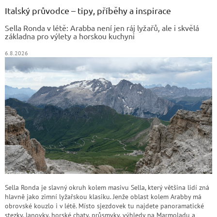
a
Italský průvodce – tipy, příběhy a inspirace
t
Sella Ronda v létě: Arabba není jen ráj lyžařů, ale i skvělá
í
základna pro výlety a horskou kuchyni
6.8.2026
Sella Ronda je slavný okruh kolem masivu Sella, který většina lidí zná
hlavně jako zimní lyžařskou klasiku. Jenže oblast kolem Arabby má
obrovské kouzlo i v létě. Místo sjezdovek tu najdete panoramatické
stezky, lanovky, horské chaty, průsmyky, výhledy na Marmoladu a