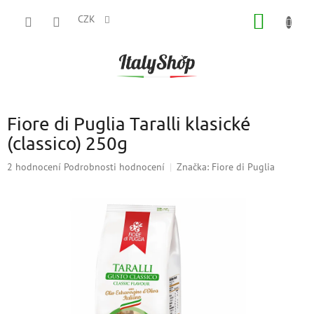
Přejít
NÁKUP
na
CZK
obsah
KOŠÍK
Fiore di Puglia Taralli klasické
(classico) 250g
Průměrné
2 hodnocení
Podrobnosti hodnocení
Značka:
Fiore di Puglia
hodnocení
produktu
je
5,0
z
5
hvězdiček.