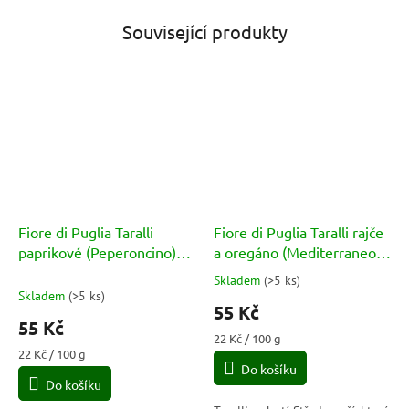
Související produkty
Fiore di Puglia Taralli
Fiore di Puglia Taralli rajče
paprikové (Peperoncino)
a oregáno (Mediterraneo
250g
Tomato a Oregano) 250g
Skladem
(
>5 ks
)
Průměrné
Skladem
(
>5 ks
)
hodnocení
55 Kč
produktu
55 Kč
je
Měrná
22 Kč / 100 g
4,3
Měrná
cena:
22 Kč / 100 g
cena:
Do košíku
z
Do košíku
5
hvězdiček.