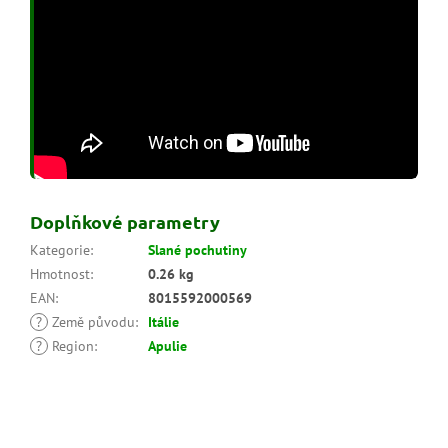
Doplňkové parametry
Kategorie
:
Slané pochutiny
Hmotnost
:
0.26 kg
EAN
:
8015592000569
?
Země původu
:
Itálie
?
Region
:
Apulie
Z
á
p