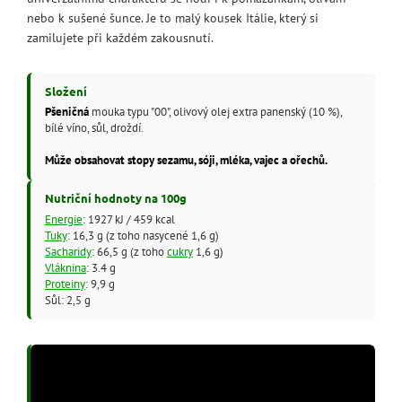
nebo k sušené šunce. Je to malý kousek Itálie, který si
zamilujete při každém zakousnutí.
Složení
Pšeničná
mouka typu "00", olivový olej extra panenský (10 %),
bílé víno, sůl, droždí.
Může obsahovat stopy sezamu, sóji, mléka, vajec a ořechů.
Nutriční hodnoty na 100g
Energie
: 1927 kJ / 459 kcal
Tuky
: 16,3 g (z toho nasycené 1,6 g)
Sacharidy
: 66,5 g (z toho
cukry
1,6 g)
Vláknina
: 3.4 g
Proteiny
: 9,9 g
Sůl: 2,5 g