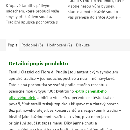
Taralli s chutí Středomoří, které
Křupavé taralli s pálivým
v sobě nesou vůni bylinek,
nádechem, které probudí vaše
slunce a moře. Každé sousto
smysly při každém soustu.
vás přenese do srdce Apulie –
Tradiční apulská pochoutka s
křupavé, aromatické a plné
ostrým charakterem – ideální
chuti.
ke sklence vína nebo jen tak na
zobání.
Popis
Podobné (8)
Hodnocení (2)
Diskuze
Detailní popis produktu
Taralli Classici od Fiore di Puglia jsou autentickým symbolem
apulské tradice – jednoduché, poctivé a nesmírně návykové.
Tato slaná pochoutka se vyrábí podle starého receptu z
pšeničné mouky typu "00", kvalitního
extra panenského
olivového oleje
a bílého vína. Před pečením se těsto krátce
povaří, čímž taralli získají typickou křupavost a zlatavý povrch.
Bez palmového oleje, bez konzervantů a s respektem k tradici –
ideální jako každodenní svačinka, k vínu, pivu nebo jako
originální součást tapas menu. Díky jemné chuti a
univerzálnímu charakteru se hodí i k pomazánkám, olivám