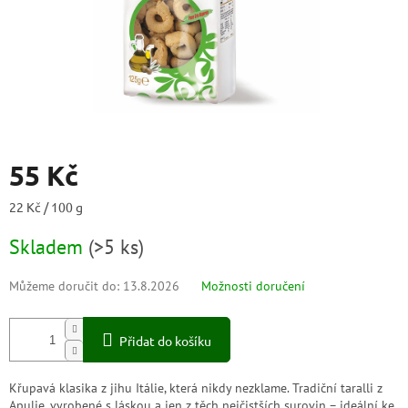
55 Kč
Měrná
22 Kč / 100 g
cena:
Skladem
(
>5 ks
)
Můžeme doručit do:
13.8.2026
Možnosti doručení
Přidat do košíku
Křupavá klasika z jihu Itálie, která nikdy nezklame. Tradiční taralli z
Apulie, vyrobené s láskou a jen z těch nejčistších surovin – ideální ke