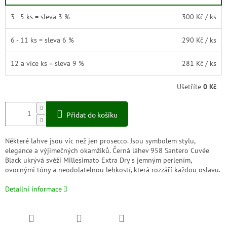
3 - 5 ks = sleva 3 %
300 Kč
/ ks
6 - 11 ks = sleva 6 %
290 Kč
/ ks
12 a více ks = sleva 9 %
281 Kč
/ ks
Ušetříte
0 Kč
Přidat do košíku
Některé lahve jsou víc než jen prosecco. Jsou symbolem stylu,
elegance a výjimečných okamžiků. Černá láhev 958 Santero Cuvée
Black ukrývá svěží Millesimato Extra Dry s jemným perlením,
ovocnými tóny a neodolatelnou lehkostí, která rozzáří každou oslavu.
Detailní informace