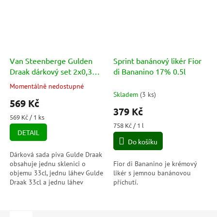
Van Steenberge Gulden
Sprint banánový likér Fior
Draak dárkový set 2x0,33l
di Bananino 17% 0.5l
+ sklenice
Momentálně nedostupné
Průměrné
Skladem
(
3 ks
)
hodnocení
569 Kč
produktu
379 Kč
je
Měrná
569 Kč / 1 ks
5,0
cena:
Měrná
758 Kč / 1 l
DETAIL
cena:
z
Do košíku
5
hvězdiček.
Dárková sada piva Gulde Draak
obsahuje jednu sklenici o
Fior di Bananino je krémový
objemu 33cl, jednu láhev Gulde
likér s jemnou banánovou
Draak 33cl a jednu láhev
příchutí.
gulden Draak 9000 Quadruple
33cl.