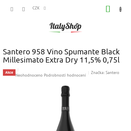
Přejít
NÁKUP
na
CZK
obsah
KOŠÍK
Santero 958 Vino Spumante Black
Millesimato Extra Dry 11,5% 0,75l
Značka:
Santero
Akce
Průměrné
Neohodnoceno
Podrobnosti hodnocení
hodnocení
produktu
je
0,0
z
5
hvězdiček.