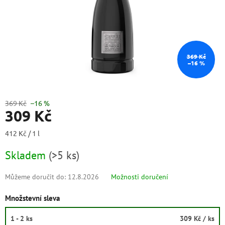
369 Kč
–16 %
369 Kč
–16 %
309 Kč
Měrná
412 Kč / 1 l
cena:
Skladem
(
>5 ks
)
Můžeme doručit do:
12.8.2026
Možnosti doručení
Množstevní sleva
1 - 2 ks
309 Kč
/ ks