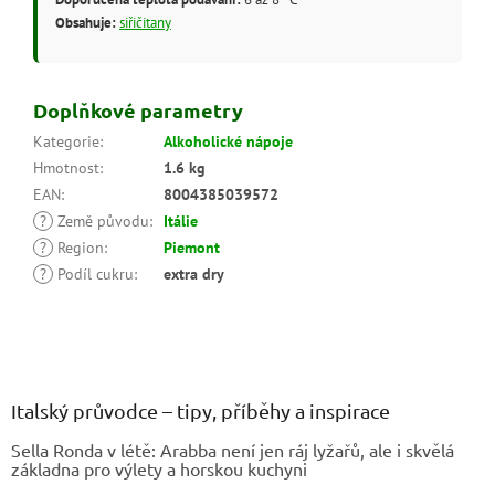
Obsahuje:
siřičitany
Doplňkové parametry
Kategorie
:
Alkoholické nápoje
Hmotnost
:
1.6 kg
EAN
:
8004385039572
?
Země původu
:
Itálie
?
Region
:
Piemont
?
Podíl cukru
:
extra dry
Z
á
p
a
Italský průvodce – tipy, příběhy a inspirace
t
Sella Ronda v létě: Arabba není jen ráj lyžařů, ale i skvělá
í
základna pro výlety a horskou kuchyni