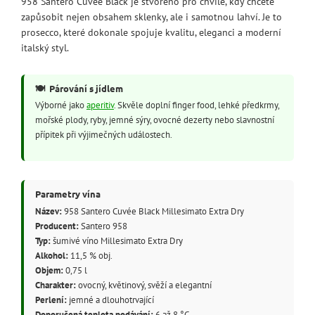
958 Santero Cuvée Black je stvořeno pro chvíle, kdy chcete
zapůsobit nejen obsahem sklenky, ale i samotnou lahví. Je to
prosecco, které dokonale spojuje kvalitu, eleganci a moderní
italský styl.
🍽️
Párování s jídlem
Výborné jako
aperitiv
. Skvěle doplní finger food, lehké předkrmy,
mořské plody, ryby, jemné sýry, ovocné dezerty nebo slavnostní
přípitek při výjimečných událostech.
Parametry vína
Název:
958 Santero Cuvée Black Millesimato Extra Dry
Producent:
Santero 958
Typ:
šumivé víno Millesimato Extra Dry
Alkohol:
11,5 % obj.
Objem:
0,75 l
Charakter:
ovocný, květinový, svěží a elegantní
Perlení:
jemné a dlouhotrvající
Doporučená teplota podávání:
6 až 8 °C