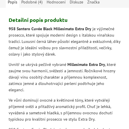
Popis
Podobné (4)
Hodnocení
Diskuze
Značka
Detailní popis produktu
958 Santero Cuvée Black Millesimato Extra Dry
je výjimečné
prosecco, které spojuje moderní design s italskou vinařskou
tradicí. Luxusní černá láhev působí elegantně a exkluzivně, díky
čemuž je ideální volbou pro slavnostní příležitosti, večírky,
oslavy i jako stylový dárek.
Uvnitř se ukrývá pečlivě vybrané
Millesimato Extra Dry
, které
zaujme svou harmonií, svěžestí a jemností. Ročníkové hrozny
dávají vínu osobitý charakter a příjemnou komplexnost,
zatímco jemné a dlouhotrvající perlení podtrhuje jeho
eleganci.
Ve vůni dominují ovocné a květinové tóny, které vytvářejí
příjemně svěží a přitažlivý aromatický profil. Chuť je lehká,
vyvážená a sametově hladká, s příjemnou ovocnou dochutí
typickou pro kvalitní prosecco ve stylu Extra Dry.