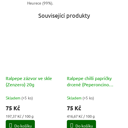
Heurece (99%).
Související produkty
Italpepe zázvor ve skle
Italpepe chilli papričky
(Zenzero) 20g
drcené (Peperoncino
Frantumato) 18g
Skladem
(
>5 ks
)
Skladem
(
>5 ks
)
75 Kč
75 Kč
Měrná
Měrná
197,37 Kč / 100 g
416,67 Kč / 100 g
cena:
cena:
Do košíku
Do košíku