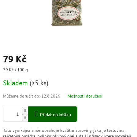
79 Kč
Měrná
79 Kč / 100 g
cena:
Skladem
(
>5 ks
)
Můžeme doručit do:
12.8.2026
Možnosti doručení
Přidat do košíku
Tato vynikající směs obsahuje kvalitní suroviny, jako je těstovina,
rajčatová omáčka, bylinky, olivový olej a další přísady, které vytvářejí