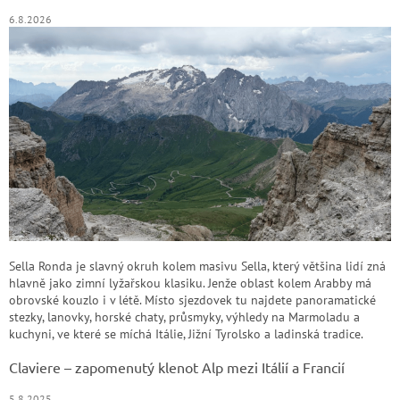
6.8.2026
Sella Ronda je slavný okruh kolem masivu Sella, který většina lidí zná
hlavně jako zimní lyžařskou klasiku. Jenže oblast kolem Arabby má
obrovské kouzlo i v létě. Místo sjezdovek tu najdete panoramatické
stezky, lanovky, horské chaty, průsmyky, výhledy na Marmoladu a
kuchyni, ve které se míchá Itálie, Jižní Tyrolsko a ladinská tradice.
Claviere – zapomenutý klenot Alp mezi Itálií a Francií
5.8.2025