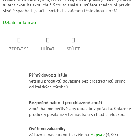
autentickou italskou chuť. S touto směsí si můžete snadno připravit
skvělé spaghetti, stačí ji smíchat s vařenou těstovinou a ohřát.
Detailní informace
ZEPTAT SE
HLÍDAT
SDÍLET
Přímý dovoz z Itálie
Většinu produktů dovážíme bez prostředníků přímo
od italských výrobců.
Bezpečné balení i pro chlazené zboží
Zboží balíme pečlivě, aby dorazilo v pořádku. Chlazené
produkty posíláme v termoobalu s chladicí vložkou.
Ověřeno zákazníky
Zákazníci nás hodnotí skvěle na
Mapy.cz
(4,8/5) i