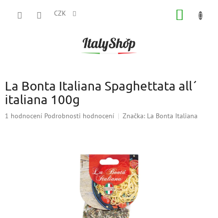
Přejít
NÁKUP
na
CZK
obsah
KOŠÍK
La Bonta Italiana Spaghettata all´
italiana 100g
Průměrné
1 hodnocení
Podrobnosti hodnocení
Značka:
La Bonta Italiana
hodnocení
produktu
je
5,0
z
5
hvězdiček.