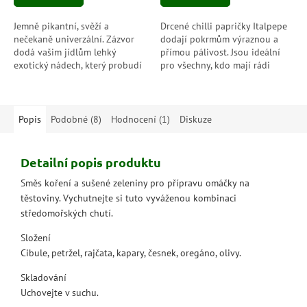
Jemně pikantní, svěží a
Drcené chilli papričky Italpepe
nečekaně univerzální. Zázvor
dodají pokrmům výraznou a
dodá vašim jídlům lehký
přímou pálivost. Jsou ideální
exotický nádech, který probudí
pro všechny, kdo mají rádi
chutě a oživí každý recept.
ostrou kuchyni a chtějí si
intenzitu dochutit přesně
podle chuti.
Popis
Podobné (8)
Hodnocení (1)
Diskuze
Detailní popis produktu
Směs koření a sušené zeleniny pro přípravu omáčky na
těstoviny. Vychutnejte si tuto vyváženou kombinaci
středomořských chutí.
Složení
Cibule, petržel, rajčata, kapary, česnek, oregáno, olivy.
Skladování
Uchovejte v suchu.