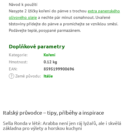
Návod k použití
Nasypte 2 lžičky koření do pánve s trochou
extra panenského
olivového oleje
a nechte pár minut osmahnout. Uvařené
těstoviny přidejte do pánve a promíchejte se vzniklou směsí.
Podávejte teplé, posypané parmazánem.
Doplňkové parametry
Kategorie
:
Koření
Hmotnost
:
0.12 kg
EAN
:
8595199900696
?
Země původu
:
Itálie
Z
á
p
a
Italský průvodce – tipy, příběhy a inspirace
t
Sella Ronda v létě: Arabba není jen ráj lyžařů, ale i skvělá
í
základna pro výlety a horskou kuchyni