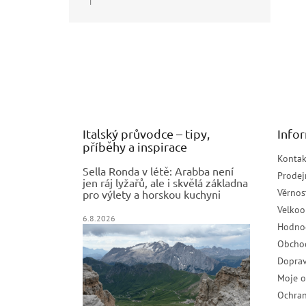
|
Hodnocení produktu je 5 z 5 hvězdiček.
Z
á
p
a
t
í
Italský průvodce – tipy,
Info
příběhy a inspirace
Kontak
Sella Ronda v létě: Arabba není
Prodej
jen ráj lyžařů, ale i skvělá základna
Věrnos
pro výlety a horskou kuchyni
Velko
6.8.2026
Hodno
Obcho
Doprav
Moje 
Ochran