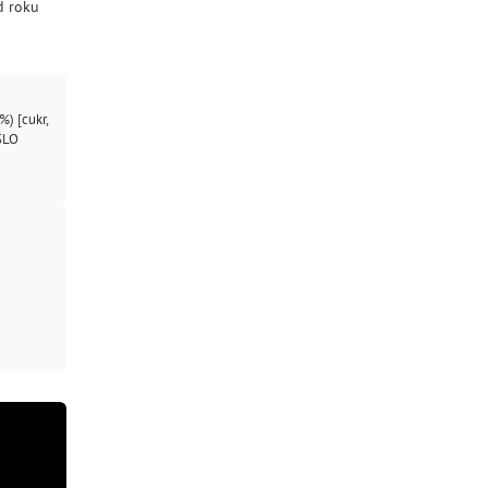
d roku
) [cukr,
ÁSLO