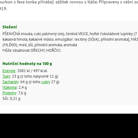
urbon s fava tonka přinášejí zážitek rovnou z Itálie. Připraveny s vášní o
919.
Složení
PŠENIČNÁ mouka, cukr, palmový olej, čerstvá VEJCE, hořké čokoládové lupínky (7 %
kakaová hmota, kakaové máslo, emulgátor: lecitiny (SÓJA); přírodní aromata], M
(MLÉKO), med, sůl, přírodní aromata, aromata
Může obsahovat OŘECHY, HOŘČICI.
Nutriční hodnoty na 100 g
Energie
: 2081 kJ / 497 kcal
Tuky
: 23 g (z toho nasycené 11 g)
Sacharidy
: 64 g (z toho
cukry
27 g)
Vláknina
: 2,4 g
Proteiny
: 7,6 g
Sůl: 0,21 g