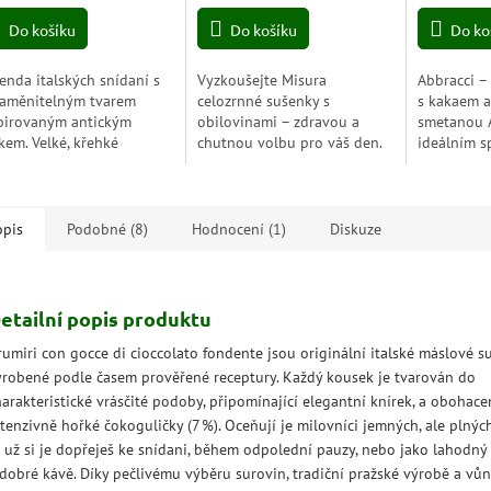
a:
cena:
cena:
z
z
Do košíku
Do košíku
Do ko
5
5
hvězdiček.
hvězdiček.
enda italských snídaní s
Vyzkoušejte Misura
Abbracci –
aměnitelným tvarem
celozrnné sušenky s
s kakaem a
pirovaným antickým
obilovinami – zdravou a
smetanou A
kem. Velké, křehké
chutnou volbu pro váš den.
ideálním s
enky Doria Atene jsou už
Bohaté na vlákninu a bez
znamenitéh
generace dokonalým
přidaného cukru, ideální ke
krémového
lečníkem ke kávě, čaji i...
kávě nebo na svačinu!
vyrobeného
opis
Podobné (8)
Hodnocení (1)
Diskuze
etailní popis produktu
rumiri con gocce di cioccolato fondente jsou originální italské máslové s
yrobené podle časem prověřené receptury. Každý kousek je tvarován do
arakteristické vrásčité podoby, připomínající elegantní knírek, a obohace
tenzivně hořké čokoguličky (7 %). Oceňují je milovníci jemných, ale plnýc
ť už si je dopřeješ ke snídani, během odpolední pauzy, nebo jako lahodn
 dobré kávě. Díky pečlivému výběru surovin, tradiční pražské výrobě a vůn