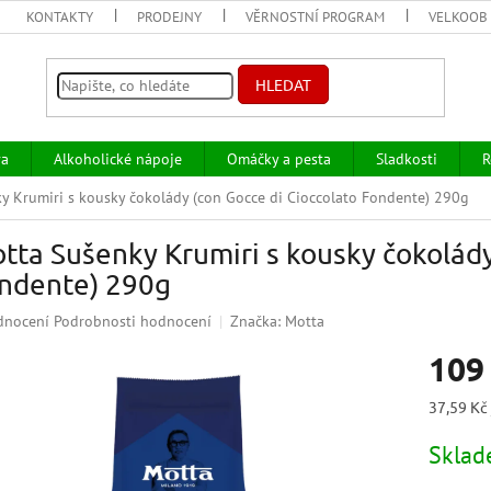
KONTAKTY
PRODEJNY
VĚRNOSTNÍ PROGRAM
VELKOOB
HLEDAT
va
Alkoholické nápoje
Omáčky a pesta
Sladkosti
R
y Krumiri s kousky čokolády (con Gocce di Cioccolato Fondente) 290g
tta Sušenky Krumiri s kousky čokolády
ndente) 290g
ěrné
dnocení
Podrobnosti hodnocení
Značka:
Motta
ocení
109
uktu
Měrná
37,59 Kč 
cena:
Skla
iček.