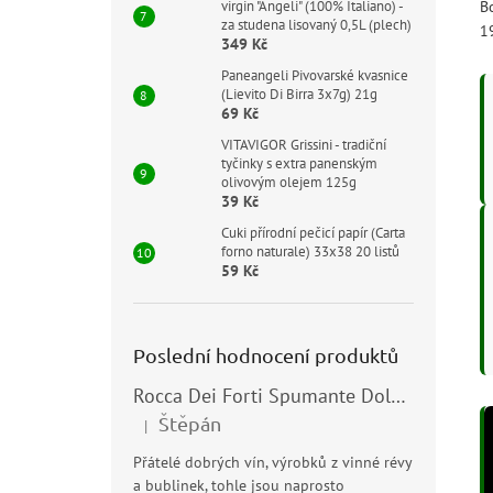
Bo
virgin "Angeli" (100% Italiano) -
za studena lisovaný 0,5L (plech)
1
349 Kč
Paneangeli Pivovarské kvasnice
(Lievito Di Birra 3x7g) 21g
69 Kč
VITAVIGOR Grissini - tradiční
tyčinky s extra panenským
olivovým olejem 125g
39 Kč
Cuki přírodní pečicí papír (Carta
forno naturale) 33x38 20 listů
59 Kč
Poslední hodnocení produktů
Rocca Dei Forti Spumante Dolce 11,5% 0,75l
Štěpán
|
Hodnocení produktu je 5 z 5 hvězdiček.
Přátelé dobrých vín, výrobků z vinné révy
a bublinek, tohle jsou naprosto