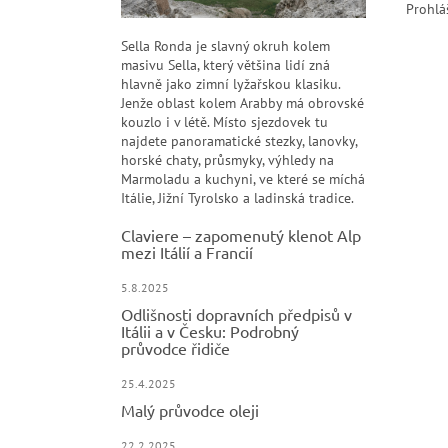
Prohlá
Sella Ronda je slavný okruh kolem
masivu Sella, který většina lidí zná
hlavně jako zimní lyžařskou klasiku.
Jenže oblast kolem Arabby má obrovské
kouzlo i v létě. Místo sjezdovek tu
najdete panoramatické stezky, lanovky,
horské chaty, průsmyky, výhledy na
Marmoladu a kuchyni, ve které se míchá
Itálie, Jižní Tyrolsko a ladinská tradice.
Claviere – zapomenutý klenot Alp
mezi Itálií a Francií
5.8.2025
Odlišnosti dopravních předpisů v
Itálii a v Česku: Podrobný
průvodce řidiče
25.4.2025
Malý průvodce oleji
22.2.2025