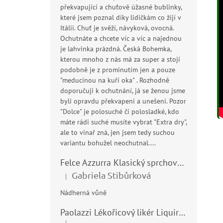
překvapující a chuťově úžasné bublinky,
které jsem poznal díky lidičkám co žijí v
Itálii. Chuť je svěží, návyková, ovocná.
Ochutnáte a chcete víc a víc a najednou
je lahvinka prázdná. Česká Bohemka,
kterou mnoho z nás má za super a stojí
podobně je z prominutím jen a pouze
"meducínou na kuří oka" . Rozhodně
doporučuji k ochutnání, já se ženou jsme
byli opravdu překvapeni a unešeni. Pozor
"Dolce" je polosuché či polosladké, kdo
máte rádi suché musíte vybrat "Extra dry",
ale to vinař zná, jen jsem tedy suchou
variantu bohužel neochutnal....
Felce Azzurra Klasický sprchový gel - doccia gel 400ml
Gabriela Stibůrková
|
Hodnocení produktu je 5 z 5 hvězdiček.
Nádherná vůně
Paolazzi Lékořicový likér Liquirizia 24% 0,7L