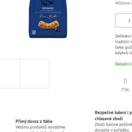
Můžeme d
Delikátní
tradiční
čoko guli
kdykoli s
Detailní 
TISK
Bezpečné balení i p
chlazené zboží
Přímý dovoz z Itálie
Zboží balíme pečlivě
Většinu produktů dovážíme
dorazilo v pořádku.