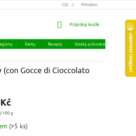
CHOD
HODNOCENÍ OBCHODU
CZK
OBCHODNÍ PODMÍNKY
Přihlášení
DOPR
NÁKUPNÍ
Prázdný košík
KOŠÍK
egiony
Dárky
Recepty
Italský průvodce
Prodejny
 (con Gocce di Cioccolato
 Kč
/ 100 g
dem
(
>5 ks
)