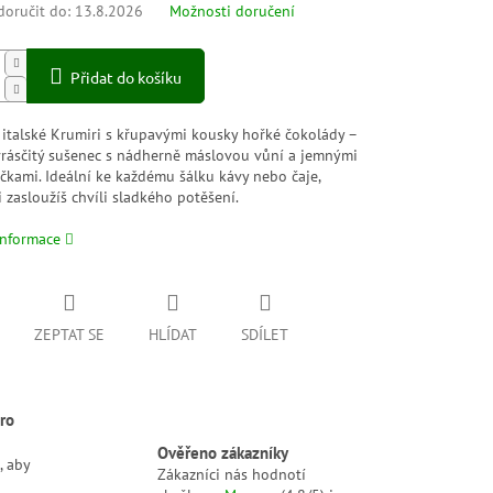
oručit do:
13.8.2026
Možnosti doručení
Přidat do košíku
 italské Krumiri s křupavými kousky hořké čokolády –
 vrásčitý sušenec s nádherně máslovou vůní a jemnými
čkami. Ideální ke každému šálku kávy nebo čaje,
i zasloužíš chvíli sladkého potěšení.
informace
ZEPTAT SE
HLÍDAT
SDÍLET
ro
Ověřeno zákazníky
, aby
Zákazníci nás hodnotí