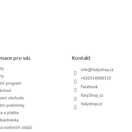
rmace pro vás
Kontakt
ty
info
@
italyshop.cz
ny
+420314008310
tní program
Facebook
obchod
ItalyShop_cz
cení obchodu
italyshop.cz
dní podmínky
a a platba
objednávka
a osobních údajů