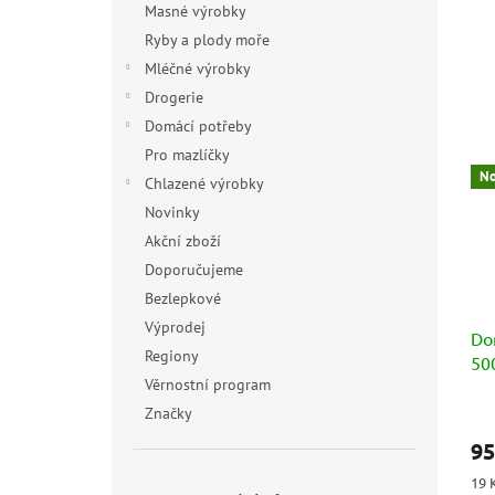
Masné výrobky
Ryby a plody moře
Mléčné výrobky
Drogerie
Domácí potřeby
Pro mazlíčky
No
Chlazené výrobky
Novinky
Akční zboží
Doporučujeme
Bezlepkové
Výprodej
Do
Regiony
50
Věrnostní program
Značky
95
Měr
19 