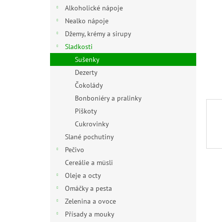
n
Alkoholické nápoje
e
Nealko nápoje
l
Džemy, krémy a sirupy
Sladkosti
Sušenky
Dezerty
Čokolády
Bonboniéry a pralinky
Piškoty
Cukrovinky
Slané pochutiny
Pečivo
Cereálie a müsli
Oleje a octy
Omáčky a pesta
Zelenina a ovoce
Přísady a mouky