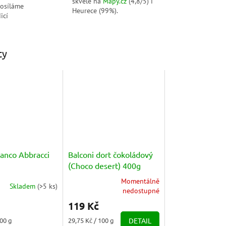
skvěle na
Mapy.cz
(4,8/5) i
posíláme
Heurece (99%).
icí
ty
ianco Abbracci
Balconi dort čokoládový
(Choco desert) 400g
Momentálně
Skladem
(
>5 ks
)
Průměrné
nedostupné
hodnocení
119 Kč
produktu
je
Měrná
100 g
29,75 Kč / 100 g
DETAIL
5,0