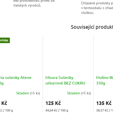
bez prostředníků přímo od
Chlazené produkty 
italských výrobců.
v termoobalu s chlad
vložkou.
Související produk
vinka
ria sušenky Atene
Misura Sušenky
Mulino B
0g
celozrnné BEZ CUKRU
350g
(Biscotti Integrali con
Skladem
(
>5 ks
)
Skladem
(
>5 ks
)
Cereali) 280g
Průměrné
Průměrné
hodnocení
hodnocení
 Kč
125 Kč
135 Kč
produktu
produktu
je
je
ná
Měrná
Měrná
Kč / 100 g
44,64 Kč / 100 g
38,57 Kč / 
5,0
5,0