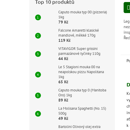
Top 10 produktů
cen
Caputo mouka typ 00 (pizzeria)
1kg
Leg
79 Kč
nez
Falcone Amaretti klasické
ins
mandlové, měkké 170g
Řec
119 Kč
suš
VITAVIGOR Super grissini
po 
parmazánové tyčinky 110g
spo
44 Kč
P
Le 5 Stagioni mouka 00 na
neapolskou pizzu Napolitana
1kg
65 Kč
D
Caputo mouka typ 0 (Manitoba
K
Oro) 1kg
v
89 Kč
ch
La Molisana Spaghetti (No. 15)
in
500g
49 Kč
a
k
Bartolini Olivový olej extra