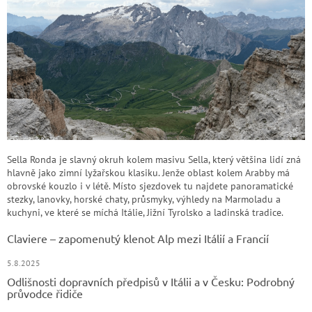
Sella Ronda je slavný okruh kolem masivu Sella, který většina lidí zná
hlavně jako zimní lyžařskou klasiku. Jenže oblast kolem Arabby má
obrovské kouzlo i v létě. Místo sjezdovek tu najdete panoramatické
stezky, lanovky, horské chaty, průsmyky, výhledy na Marmoladu a
kuchyni, ve které se míchá Itálie, Jižní Tyrolsko a ladinská tradice.
Claviere – zapomenutý klenot Alp mezi Itálií a Francií
5.8.2025
Odlišnosti dopravních předpisů v Itálii a v Česku: Podrobný
průvodce řidiče