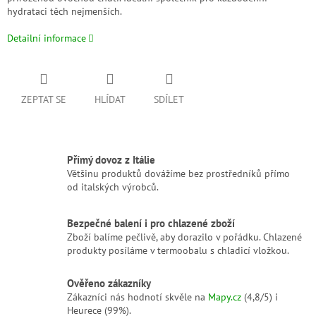
hydrataci těch nejmenších.
Detailní informace
ZEPTAT SE
HLÍDAT
SDÍLET
Přímý dovoz z Itálie
Většinu produktů dovážíme bez prostředníků přímo
od italských výrobců.
Bezpečné balení i pro chlazené zboží
Zboží balíme pečlivě, aby dorazilo v pořádku. Chlazené
produkty posíláme v termoobalu s chladicí vložkou.
Ověřeno zákazníky
Zákazníci nás hodnotí skvěle na
Mapy.cz
(4,8/5) i
Heurece (99%).