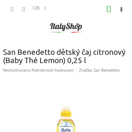
Přejít
NÁKUP
na
CZK
obsah
KOŠÍK
San Benedetto dětský čaj citronový
(Baby Thé Lemon) 0,25 l
Průměrné
Neohodnoceno
Podrobnosti hodnocení
Značka:
San Benedetto
hodnocení
produktu
je
0,0
z
5
hvězdiček.