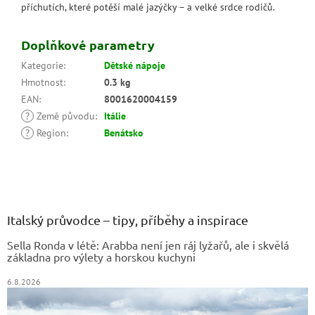
příchutích, které potěší malé jazýčky – a velké srdce rodičů.
Doplňkové parametry
Kategorie
:
Dětské nápoje
Hmotnost
:
0.3 kg
EAN
:
8001620004159
?
Země původu
:
Itálie
?
Region
:
Benátsko
Z
á
p
a
Italský průvodce – tipy, příběhy a inspirace
t
Sella Ronda v létě: Arabba není jen ráj lyžařů, ale i skvělá
í
základna pro výlety a horskou kuchyni
6.8.2026