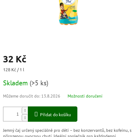
32 Kč
Měrná
128 Kč / 1 l
cena:
Skladem
(
>5 ks
)
Můžeme doručit do:
13.8.2026
Možnosti doručení
Přidat do košíku
Jemný čaj určený speciálně pro děti – bez konzervantů, bez kofeinu, s
přirozenou ovocnou chutí. Ideální společník pro každodenní