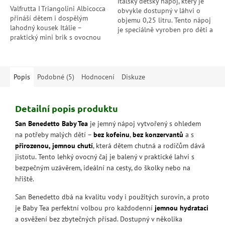
Italský dětský nápoj, který je
Valfrutta I Triangolini Albicocca
obvykle dostupný v láhvi o
přináší dětem i dospělým
objemu 0,25 litru. Tento nápoj
lahodný kousek Itálie –
je speciálně vyroben pro děti a
praktický mini brik s ovocnou
kombinuje přírodní extrakt z
směsí, plnou čerstvé pyré z
heřmánku s osvěžující...
italských meruněk. Ideální
zdravá...
Popis
Podobné (5)
Hodnocení
Diskuze
Detailní popis produktu
San Benedetto Baby Tea
je jemný nápoj vytvořený s ohledem
na potřeby malých dětí –
bez kofeinu
,
bez konzervantů
a s
přirozenou, jemnou chutí
, která dětem chutná a rodičům dává
jistotu. Tento lehký ovocný čaj je balený v praktické lahvi s
bezpečným uzávěrem, ideální na cesty, do školky nebo na
hřiště.
San Benedetto dbá na kvalitu vody i použitých surovin, a proto
je Baby Tea perfektní volbou pro každodenní
jemnou hydrataci
a osvěžení bez zbytečných přísad. Dostupný v několika