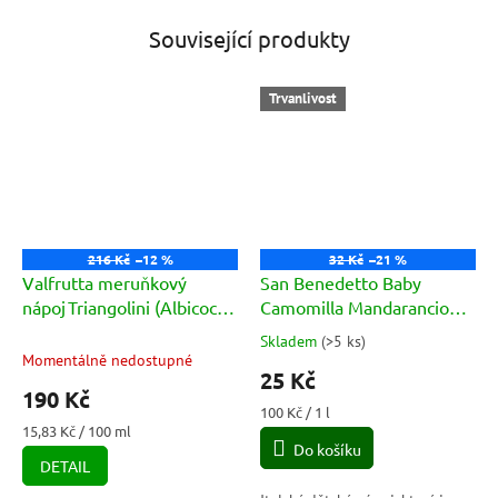
Související produkty
Trvanlivost
216 Kč
–12 %
32 Kč
–21 %
Valfrutta meruňkový
San Benedetto Baby
nápoj Triangolini (Albicocca
Camomilla Mandarancio
Brick) 12x100ml
0,25 l
Skladem
(
>5 ks
)
Průměrné
Momentálně nedostupné
hodnocení
25 Kč
produktu
190 Kč
je
Měrná
100 Kč / 1 l
5,0
Měrná
cena:
15,83 Kč / 100 ml
cena:
Do košíku
z
DETAIL
5
hvězdiček.