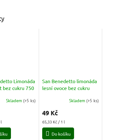
ty
detto Limonáda
San Benedetto limonáda
t bez cukru 750
lesní ovoce bez cukru
750 ml PET
Skladem
(
>5 ks
)
Skladem
(
>5 ks
)
Průměrné
hodnocení
49 Kč
produktu
je
Měrná
 l
65,33 Kč / 1 l
5,0
cena:
z
šíku
Do košíku
5