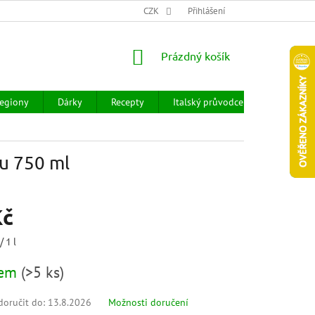
CHOD
HODNOCENÍ OBCHODU
CZK
OBCHODNÍ PODMÍNKY
Přihlášení
DOPR
NÁKUPNÍ
Prázdný košík
KOŠÍK
egiony
Dárky
Recepty
Italský průvodce
Prodejny
u 750 ml
Kč
/ 1 l
dem
(
>5 ks
)
oručit do:
13.8.2026
Možnosti doručení