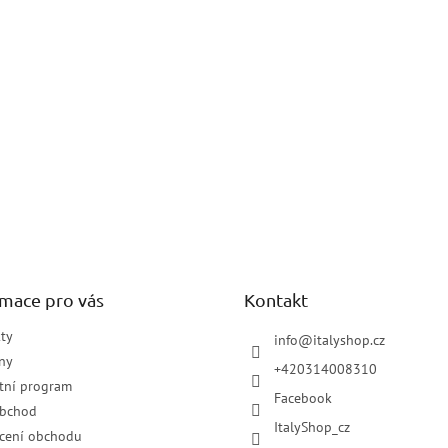
rmace pro vás
Kontakt
ty
info
@
italyshop.cz
ny
+420314008310
tní program
Facebook
obchod
ItalyShop_cz
cení obchodu