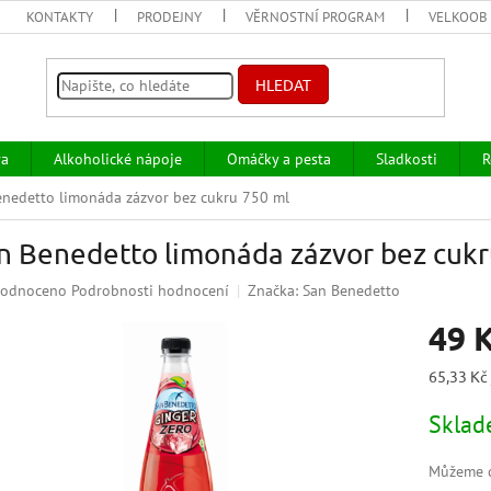
KONTAKTY
PRODEJNY
VĚRNOSTNÍ PROGRAM
VELKOOB
HLEDAT
va
Alkoholické nápoje
Omáčky a pesta
Sladkosti
R
enedetto limonáda zázvor bez cukru 750 ml
n Benedetto limonáda zázvor bez cukr
ěrné
odnoceno
Podrobnosti hodnocení
Značka:
San Benedetto
ocení
49 
uktu
Měrná
65,33 Kč 
cena:
Skla
iček.
Můžeme d