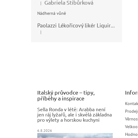
Gabriela Stibůrková
|
Hodnocení produktu je 5 z 5 hvězdiček.
Nádherná vůně
Paolazzi Lékořicový likér Liquirizia 24% 0,7L
|
Hodnocení produktu je 5 z 5 hvězdiček.
Z
á
p
a
t
í
Italský průvodce – tipy,
Info
příběhy a inspirace
Kontak
Sella Ronda v létě: Arabba není
Prodej
jen ráj lyžařů, ale i skvělá základna
Věrnos
pro výlety a horskou kuchyni
Velko
6.8.2026
Hodno