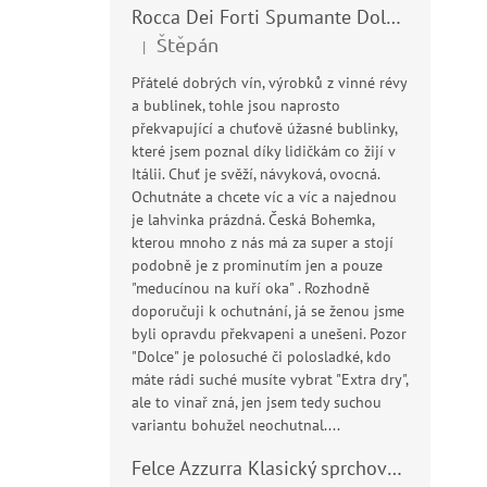
Rocca Dei Forti Spumante Dolce 11,5% 0,75l
Štěpán
|
Hodnocení produktu je 5 z 5 hvězdiček.
Přátelé dobrých vín, výrobků z vinné révy
a bublinek, tohle jsou naprosto
překvapující a chuťově úžasné bublinky,
které jsem poznal díky lidičkám co žijí v
Itálii. Chuť je svěží, návyková, ovocná.
Ochutnáte a chcete víc a víc a najednou
je lahvinka prázdná. Česká Bohemka,
kterou mnoho z nás má za super a stojí
podobně je z prominutím jen a pouze
"meducínou na kuří oka" . Rozhodně
doporučuji k ochutnání, já se ženou jsme
byli opravdu překvapeni a unešeni. Pozor
"Dolce" je polosuché či polosladké, kdo
máte rádi suché musíte vybrat "Extra dry",
ale to vinař zná, jen jsem tedy suchou
variantu bohužel neochutnal....
Felce Azzurra Klasický sprchový gel - doccia gel 400ml