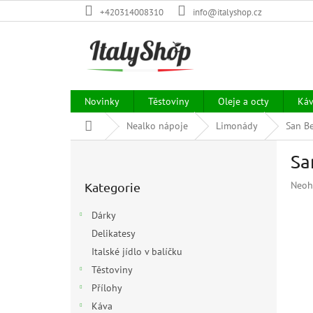
Přejít
+420314008310
info@italyshop.cz
na
obsah
Novinky
Těstoviny
Oleje a octy
Ká
Domů
Nealko nápoje
Limonády
San B
P
Sa
o
Přeskočit
s
Prům
Neoh
Kategorie
kategorie
t
hodn
r
prod
Dárky
a
je
Delikatesy
n
0,0
z
Italské jídlo v balíčku
n
5
í
Těstoviny
hvězd
p
Přílohy
a
Káva