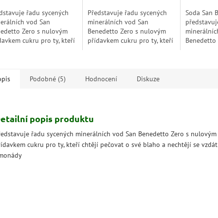
zdiček.
hvězdiček.
dstavuje řadu sycených
Představuje řadu sycených
Soda San 
erálních vod San
minerálních vod San
představuj
edetto Zero s nulovým
Benedetto Zero s nulovým
minerálníc
davkem cukru pro ty, kteří
přídavkem cukru pro ty, kteří
Benedetto
ějí pečovat o své blaho a
chtějí pečovat o své blaho a
přídavkem 
htějí se vzdát dobré
nechtějí se vzdát dobré
chtějí peč
onády.
limonády.
nechtějí se
opis
Podobné (5)
Hodnocení
Diskuze
etailní popis produktu
ředstavuje řadu sycených minerálních vod San Benedetto Zero s nulovým
ídavkem cukru pro ty, kteří chtějí pečovat o své blaho a nechtějí se vzdá
imonády