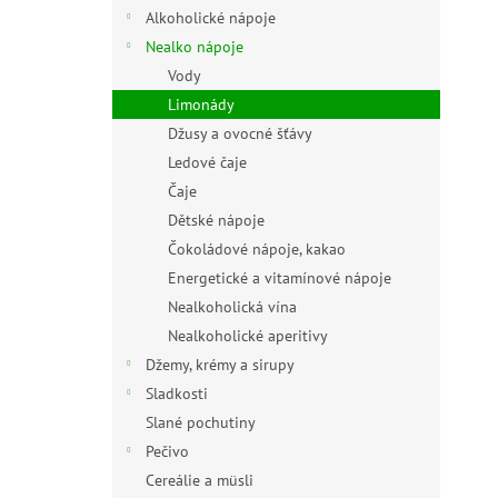
n
Alkoholické nápoje
e
Nealko nápoje
l
Vody
Limonády
Džusy a ovocné šťávy
Ledové čaje
Čaje
Dětské nápoje
Čokoládové nápoje, kakao
Energetické a vitamínové nápoje
Nealkoholická vína
Nealkoholické aperitivy
Džemy, krémy a sirupy
Sladkosti
Slané pochutiny
Pečivo
Cereálie a müsli