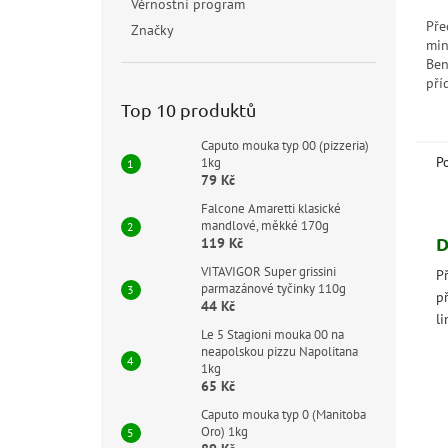
Věrnostní program
hvě
Pře
Značky
min
Ben
pří
cht
Top 10 produktů
nec
lim
Caputo mouka typ 00 (pizzeria)
P
1kg
79 Kč
Falcone Amaretti klasické
mandlové, měkké 170g
D
119 Kč
VITAVIGOR Super grissini
P
parmazánové tyčinky 110g
př
44 Kč
l
Le 5 Stagioni mouka 00 na
neapolskou pizzu Napolitana
1kg
65 Kč
Caputo mouka typ 0 (Manitoba
Oro) 1kg