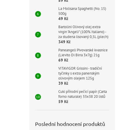
89 Kč
La Molisana Spaghetti (No. 15)
500g
49 Kč
Bartolini Olivový olej extra
virgin "Angeli" (100% Italiano) -
za studena lisovaný 0,5L (plech)
349 Kč
Paneangeli Pivovarské kvasnice
(Lievito Di Birra 3x7g) 21g
69 Kč
VITAVIGOR Grissini - tradiční
tyčinky s extra panenským
olivovým olejem 125g
39 Kč
Cuki přírodní pečicí papír (Carta
forno naturale) 33x38 20 listů
59 Kč
Poslední hodnocení produktů