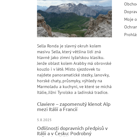
Obcho
Doprav
Moje 
Ochran
Prohlá
Sella Ronda je slavný okruh kolem
masivu Sella, který většina lidí zná
hlavně jako zimní lyžařskou klasiku.
Jenže oblast kolem Arabby má obrovské
kouzlo i v létě. Místo sjezdovek tu
najdete panoramatické stezky, lanovky,
horské chaty, průsmyky, výhledy na
Marmoladu a kuchyni, ve které se míchá
Itálie, Jižní Tyrolsko a ladinská tradice.
Claviere – zapomenutý klenot Alp
mezi Itálií a Francií
5.8.2025
Odlišnosti dopravních předpisů v
Itálii a v Česku: Podrobný