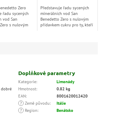
hvězdiček.
Benedetto Zero
Představuje řadu sycených
e řadu sycených
minerálních vod San
h vod San
Benedetto Zero s nulovým
 Zero s nulovým
přídavkem cukru pro ty, kteří
cukru pro ty, kteří
chtějí pečovat o své blaho a
ovat o své blaho a
nechtějí se vzdát dobré
 vzdát...
limonády. Limonády bez...
Doplňkové parametry
Kategorie
:
Limonády
t dobré
Hmotnost
:
0.82 kg
EAN
:
8001620012420
?
Země původu
:
Itálie
?
Region
:
Benátsko