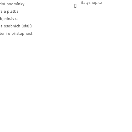
italyshop.cz
dní podmínky
a a platba
objednávka
a osobních údajů
šení o přístupnosti