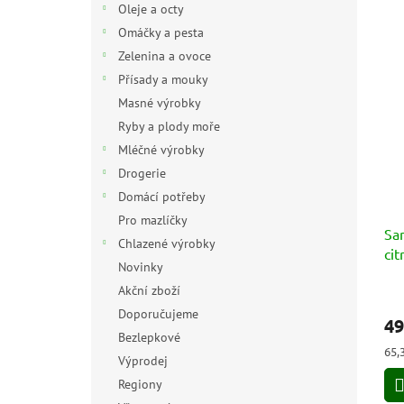
Oleje a octy
Omáčky a pesta
Zelenina a ovoce
Přísady a mouky
Masné výrobky
Ryby a plody moře
Mléčné výrobky
Drogerie
Domácí potřeby
Pro mazlíčky
Sa
Chlazené výrobky
ci
Novinky
Akční zboží
Prů
hod
Doporučujeme
49
pro
Bezlepkové
je
Měr
65,3
Výprodej
5,0
cen
z
Regiony
5