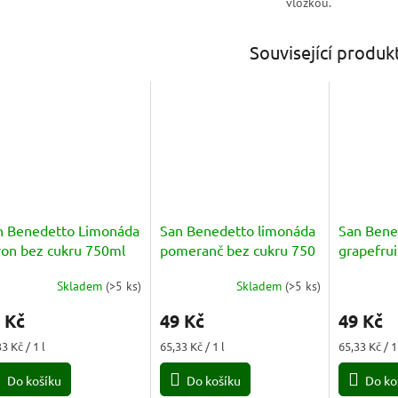
vložkou.
Související produk
n Benedetto Limonáda
San Benedetto limonáda
San Bene
tron bez cukru 750ml
pomeranč bez cukru 750
grapefrui
ml PET
ml
Skladem
(
>5 ks
)
Skladem
(
>5 ks
)
měrné
Průměrné
nocení
hodnocení
 Kč
49 Kč
49 Kč
duktu
produktu
je
ná
Měrná
Měrná
3 Kč / 1 l
65,33 Kč / 1 l
65,33 Kč / 1
5,0
a:
cena:
cena:
z
Do košíku
Do košíku
Do ko
5