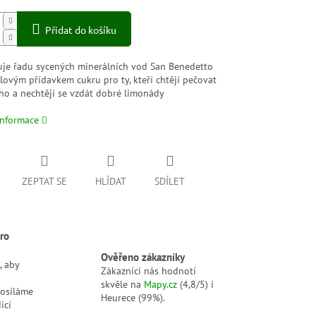
Přidat do košíku
uje řadu sycených minerálních vod San Benedetto
lovým přídavkem cukru pro ty, kteří chtějí pečovat
aho a nechtějí se vzdát dobré limonády
informace
ZEPTAT SE
HLÍDAT
SDÍLET
ro
Ověřeno zákazníky
, aby
Zákazníci nás hodnotí
skvěle na
Mapy.cz
(4,8/5) i
posíláme
Heurece (99%).
icí