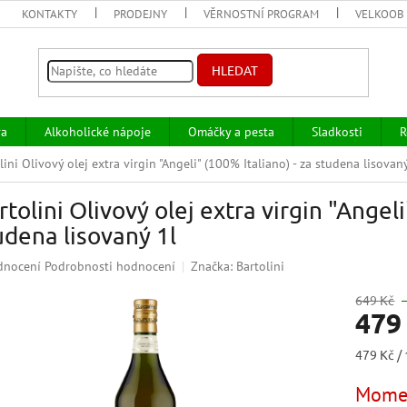
KONTAKTY
PRODEJNY
VĚRNOSTNÍ PROGRAM
VELKOOB
HLEDAT
va
Alkoholické nápoje
Omáčky a pesta
Sladkosti
R
lini Olivový olej extra virgin "Angeli" (100% Italiano) - za studena lisovan
rtolini Olivový olej extra virgin "Angeli
udena lisovaný 1l
ěrné
dnocení
Podrobnosti hodnocení
Značka:
Bartolini
ocení
uktu
649 Kč
479
Měrná
479 Kč / 
cena:
iček.
Momen