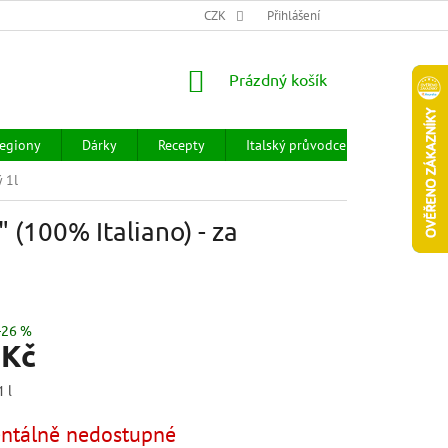
CHOD
HODNOCENÍ OBCHODU
CZK
OBCHODNÍ PODMÍNKY
Přihlášení
DOPR
NÁKUPNÍ
Prázdný košík
KOŠÍK
egiony
Dárky
Recepty
Italský průvodce
Prodejny
ý 1l
" (100% Italiano) - za
–26 %
 Kč
1 l
tálně nedostupné