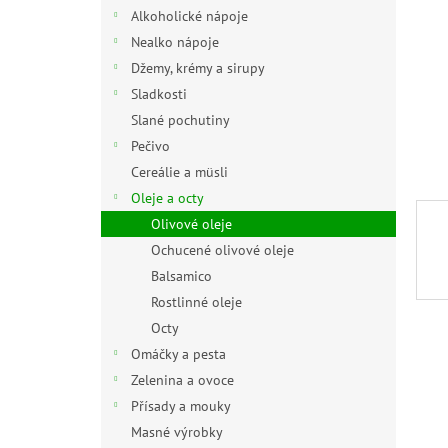
n
Alkoholické nápoje
e
Nealko nápoje
l
Džemy, krémy a sirupy
Sladkosti
Slané pochutiny
Pečivo
Cereálie a müsli
Oleje a octy
Olivové oleje
Ochucené olivové oleje
Balsamico
Rostlinné oleje
Octy
Omáčky a pesta
Zelenina a ovoce
Přísady a mouky
Masné výrobky