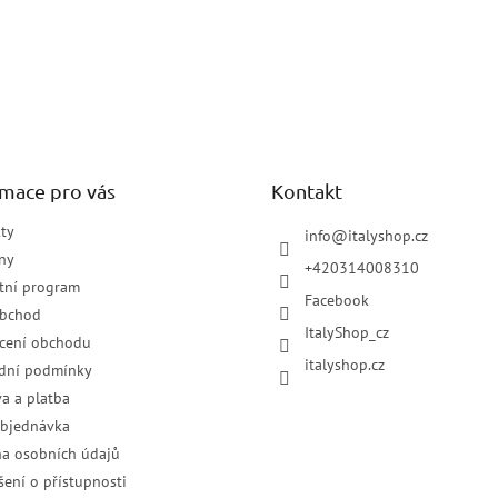
rmace pro vás
Kontakt
ty
info
@
italyshop.cz
ny
+420314008310
tní program
Facebook
obchod
ItalyShop_cz
cení obchodu
italyshop.cz
dní podmínky
a a platba
objednávka
a osobních údajů
šení o přístupnosti