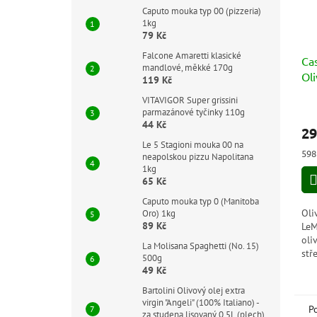
Caputo mouka typ 00 (pizzeria)
1kg
79 Kč
Falcone Amaretti klasické
Ca
mandlové, měkké 170g
Oli
119 Kč
(Ex
VITAVIGOR Super grissini
0.5
parmazánové tyčinky 110g
44 Kč
29
Le 5 Stagioni mouka 00 na
Měr
598 
neapolskou pizzu Napolitana
cen
1kg
65 Kč
Caputo mouka typ 0 (Manitoba
Oli
Oro) 1kg
89 Kč
LeM
oli
La Molisana Spaghetti (No. 15)
stř
500g
lis
49 Kč
tra
Bartolini Olivový olej extra
pře
virgin "Angeli" (100% Italiano) -
Int
P
za studena lisovaný 0,5L (plech)