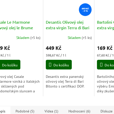
495 Kč
–9 %
sale Le Marmone
Desantis Olivový olej
Bartolini
vový olej le Brume
extra virgin Terra di Bari
extra vir
tra Virgin 100% Italia)
Bitonto DOP 750ml
Italiano)
Skladem
(
>5 ks
)
Skladem
(
>5 ks
)
l
Průměrné
lisovaný 
Průměrné
hodnocení
hodnocení
9 Kč
449 Kč
169 Kč
produktu
produktu
je
je
ná
Měrná
Měrná
Kč / 1 l
598,67 Kč / 1 l
67,60 Kč / 
5,0
5,0
a:
cena:
cena:
z
z
Do košíku
Do košíku
Do ko
5
5
hvězdiček.
hvězdiček.
vový olej Casale
Desantis extra panenský
Bartolinih
armore vzniká z italských
olivový olej Terra di Bari
olivový ol
v sklizených pod
Bitonto s certifikací DOP.
výběru Emil
edomořským sluncem a
díky zkuše
ovaných za studena podle
své rodiny
dičních postupů
vyhledává 
dávaných po generace.
olivy. Ruční
enzivně...
opis
Podobné (5)
Videa (1)
Hodnocení (6)
Diskuze