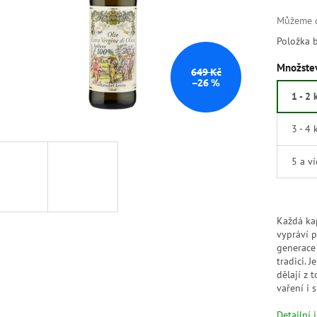
Můžeme d
Položka 
Množstev
649 Kč
–26 %
1 - 2 
3 - 4 
5 a v
Každá ka
vypráví p
generace 
tradici. 
dělají z
vaření i 
Detailní 