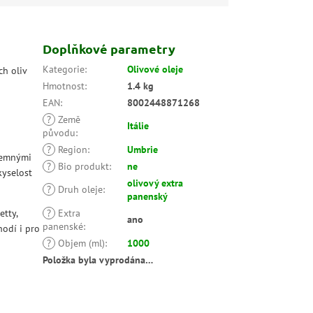
Doplňkové parametry
Kategorie
:
Olivové oleje
h oliv
Hmotnost
:
1.4 kg
EAN
:
8002448871268
?
Země
Itálie
původu
:
?
Region
:
Umbrie
íjemnými
?
Bio produkt
:
ne
kyselost
olivový extra
?
Druh oleje
:
panenský
etty,
?
Extra
ano
panenské
:
hodí i pro
?
Objem (ml)
:
1000
Položka byla vyprodána…