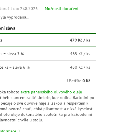
oručit do:
27.8.2026
Možnosti doručení
byla vyprodána…
ní sleva
ks
479 Kč
/ ks
ks = sleva 3 %
465 Kč
/ ks
íce ks = sleva 6 %
450 Kč
/ ks
Ušetříte
0 Kč
pka tohoto
extra panenského olivového oleje
říběh sluncem zalité Umbrie, kde rodina Bartolini po
pečuje o své olivové háje s láskou a respektem k
Jemná ovocná chuť, lehká pikantnost a nízká kyselost
 tohoto oleje dokonalého společníka pro každodenní
slavnostní chvíle u stolu.
informace