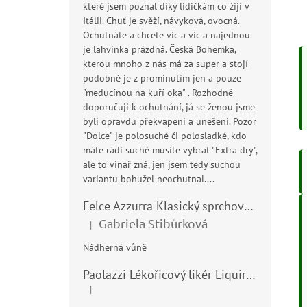
které jsem poznal díky lidičkám co žijí v
Itálii. Chuť je svěží, návyková, ovocná.
Ochutnáte a chcete víc a víc a najednou
je lahvinka prázdná. Česká Bohemka,
kterou mnoho z nás má za super a stojí
podobně je z prominutím jen a pouze
"meducínou na kuří oka" . Rozhodně
doporučuji k ochutnání, já se ženou jsme
byli opravdu překvapeni a unešeni. Pozor
"Dolce" je polosuché či polosladké, kdo
máte rádi suché musíte vybrat "Extra dry",
ale to vinař zná, jen jsem tedy suchou
variantu bohužel neochutnal....
Felce Azzurra Klasický sprchový gel - doccia gel 400ml
Gabriela Stibůrková
|
Hodnocení produktu je 5 z 5 hvězdiček.
Nádherná vůně
Paolazzi Lékořicový likér Liquirizia 24% 0,7L
|
Hodnocení produktu je 5 z 5 hvězdiček.