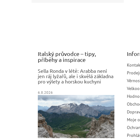
Z
á
p
a
t
í
Italský průvodce – tipy,
Info
příběhy a inspirace
Kontak
Sella Ronda v létě: Arabba není
Prodej
jen ráj lyžařů, ale i skvělá základna
Věrnos
pro výlety a horskou kuchyni
Velko
6.8.2026
Hodno
Obcho
Doprav
Moje 
Ochran
Prohlá