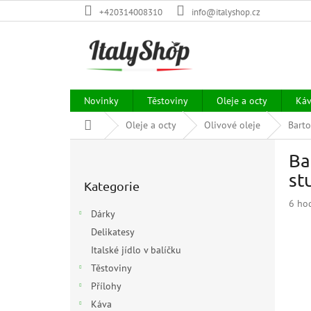
Přejít
+420314008310
info@italyshop.cz
na
obsah
Novinky
Těstoviny
Oleje a octy
Ká
Domů
Oleje a octy
Olivové oleje
Barto
P
Ba
o
Přeskočit
s
st
Kategorie
kategorie
t
Prům
6 ho
r
Dárky
hodn
a
prod
Delikatesy
n
je
Italské jídlo v balíčku
n
5,0
í
Těstoviny
z
p
5
Přílohy
hvězd
a
Káva