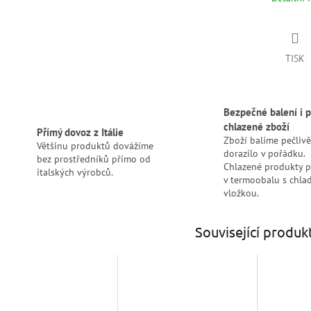
TISK
Bezpečné balení i p
chlazené zboží
Přímý dovoz z Itálie
Zboží balíme pečlivě
Většinu produktů dovážíme
dorazilo v pořádku.
bez prostředníků přímo od
Chlazené produkty 
italských výrobců.
v termoobalu s chlad
vložkou.
Související produk