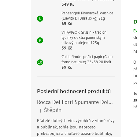
349 Kč
Paneangeli Pivovarské kvasnice
(Lievito Di Birra 3x7g) 21g
D
69 Kč
E
VITAVIGOR Grissini - tradiční
tyčinky s extra panenským
sk
olivovým olejem 125g
dl
39 Kč
h
Cuki přírodní pečicí papír (Carta
forno naturale) 33x38 20 listů
O
59 Kč
p
tó
p
Poslední hodnocení produktů
T
s
Rocca Dei Forti Spumante Dolce 11,5% 0,75l
b
Štěpán
|
Hodnocení produktu je 5 z 5 hvězdiček.
Přátelé dobrých vín, výrobků z vinné révy
a bublinek, tohle jsou naprosto
překvapující a chuťově úžasné bublinky,