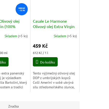
199 Kč
–15 %
 Olivový olej
Casale Le Marmone
gin (100%
Olivový olej Extra Virgin
 - za studena
Umbria DOP 0.75l
Skladem
(
>5 ks
)
Skladem
(
>5 ks
)
250ml Classico
459 Kč
Měrná
100 ml
612 Kč / 1 l
cena:
šíku
Do košíku
o extra panenský
Tento výjimečný olivový olej
ej je výsledkem
DOP z umbrijských kopců
ia Bartolini, který
Colli Amerini v sobě ukrývá
nostem a tradici
sílu středomořského slunce,
 (od roku 1850)
vůni čerstvě sklizených oliv a
a vybírá nejlepší
staletou tradici rodiny
...
Bartolini....
Značka