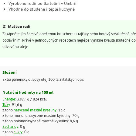
Vyrobeno rodinou Bartolini v Umbrii
Vhodné do studené i teplé kuchyně
🫒
Matteo radí
Zakápněte jím čerstvě opečenou bruschettu s rajčaty nebo hotový steak těsně př
podáváním. Právě v jednoduchých receptech nejlépe vynikne kvalita skutečně d
olivového oleje.
Složení
Extra panenský olivový olej 100 % z italských oliv.
Nutriční hodnoty na 100 ml
Energie
: 3389 kJ / 824 kcal
Tuky
: 91,6 g
z toho
nasycené mastné kyseliny
: 13 g
z toho mononenasycené mastné kyseliny: 70 g
z toho polynenasycené mastné kyseliny: 8,6 g
Sacharidy
: 0 g
z toho
cukry
: 0 g