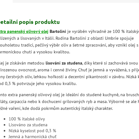
etailní popis produktu
xtra panenský olivový olej
Bartolini
je vyráběn výhradně ze 100 % italskýc
lizených a lisovaných v Itálii. Rodina Bartolini z oblasti Umbrie spojuje
ouholetou tradici, pečlivý výběr oliv a šetrné zpracování, aby vznikl olej s
armonickou chutí a vysokou kvalitou.
lej je získáván metodou
lisování za studena
, díky které si zachovává svou
řirozenou ovocnost, aroma i cenné živiny. Chuť je jemná a vyvážená, s př
ny čerstvých oliv, lehkou hořkostí a decentní pikantností v závěru. Nízká 
od 0,3 % potvrzuje jeho vysokou kvalitu.
ento extra panenský olivový olej je ideální do studené kuchyně, na brusch
aláty, carpaccia nebo k dochucení grilovaných ryb a masa. Výborně se ale 
ěžné vaření, kde dodá pokrmům autentický italský charakter.
100 % italské olivy
Lisováno za studena
Nízká kyselost pod 0,3 %
Jemná a harmonická chuť