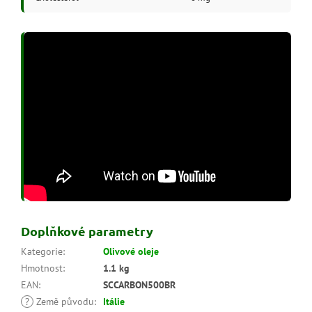
Doplňkové parametry
Kategorie
:
Olivové oleje
Hmotnost
:
1.1 kg
EAN
:
SCCARBON500BR
?
Země původu
:
Itálie