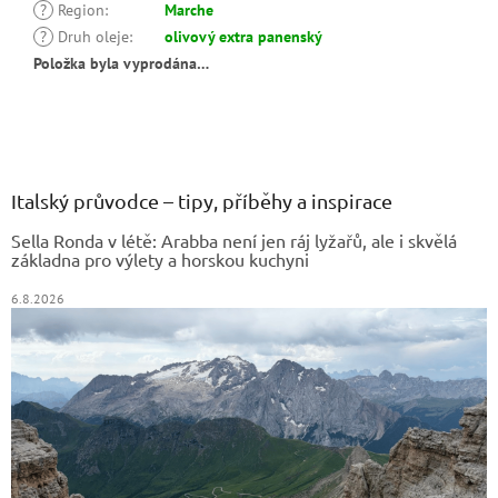
?
Region
:
Marche
?
Druh oleje
:
olivový extra panenský
Položka byla vyprodána…
Z
á
p
a
Italský průvodce – tipy, příběhy a inspirace
t
Sella Ronda v létě: Arabba není jen ráj lyžařů, ale i skvělá
í
základna pro výlety a horskou kuchyni
6.8.2026