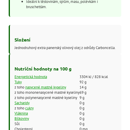
Ideální k těstovinám, sýrům, masu, polévkám i
bruschettám.
Složení
Jednodruhový extra panenský olivový olej z odrůdy Carboncella.
Nutriční hodnoty na 100 g
Energetická hodnota
3304 kJ / 828 kcal
Tuky
92 g
z toho
nasycené mastné kyseliny
14 g
z toho mononenasycené mastné kyseliny
69 g
z toho polynenasycené mastné kyseliny
9 g
Sacharidy
0 g
z toho
cukry
0 g
Vláknina
0 g
Bílkoviny
0 g
Sůl
0 g
Cholesterol
0 mg