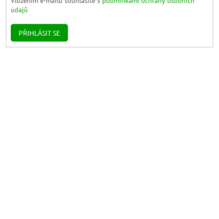
Vložením e-mailu souhlasíte s
podmínkami ochrany osobních
údajů
PŘIHLÁSIT SE