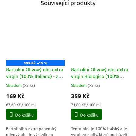
Související produkty
199 Kč
–15 %
Bartolini Olivový olej extra
Bartolini Olivový olej extra
virgin (100% Italiano) - za
virgin Biologico (100%
studena lisovaný 250ml
Italiano) - za studena
Skladem
(
>5 ks
)
Skladem
(
>5 ks
)
Průměrné
Průměrné
Classico
lisovaný 0,5l Bio
hodnocení
hodnocení
169 Kč
359 Kč
produktu
produktu
je
je
Měrná
Měrná
67,60 Kč / 100 ml
71,80 Kč / 100 ml
5,0
5,0
cena:
cena:
Do košíku
Do košíku
z
z
5
5
hvězdiček.
hvězdiček.
Bartoliniho extra panenský
Tento olej je 100% italský a je
olivový olej je výsledkem
vyroben z oliv, které pocházejí