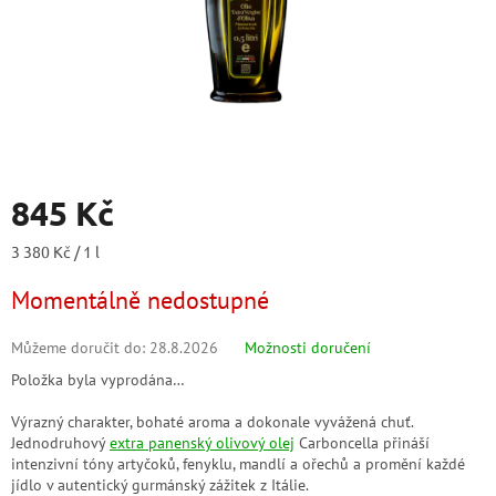
845 Kč
Měrná
3 380 Kč / 1 l
cena:
Momentálně nedostupné
Můžeme doručit do:
28.8.2026
Možnosti doručení
Položka byla vyprodána…
Výrazný charakter, bohaté aroma a dokonale vyvážená chuť.
Jednodruhový
extra panenský olivový olej
Carboncella přináší
intenzivní tóny artyčoků, fenyklu, mandlí a ořechů a promění každé
jídlo v autentický gurmánský zážitek z Itálie.