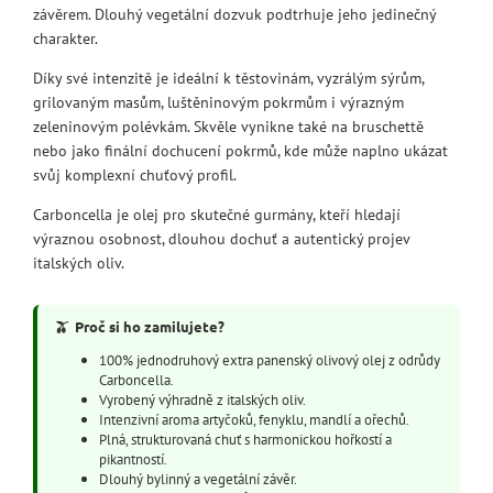
závěrem. Dlouhý vegetální dozvuk podtrhuje jeho jedinečný
charakter.
Díky své intenzitě je ideální k těstovinám, vyzrálým sýrům,
grilovaným masům, luštěninovým pokrmům i výrazným
zeleninovým polévkám. Skvěle vynikne také na bruschettě
nebo jako finální dochucení pokrmů, kde může naplno ukázat
svůj komplexní chuťový profil.
Carboncella je olej pro skutečné gurmány, kteří hledají
výraznou osobnost, dlouhou dochuť a autentický projev
italských oliv.
🫒
Proč si ho zamilujete?
100% jednodruhový extra panenský olivový olej z odrůdy
Carboncella.
Vyrobený výhradně z italských oliv.
Intenzivní aroma artyčoků, fenyklu, mandlí a ořechů.
Plná, strukturovaná chuť s harmonickou hořkostí a
pikantností.
Dlouhý bylinný a vegetální závěr.