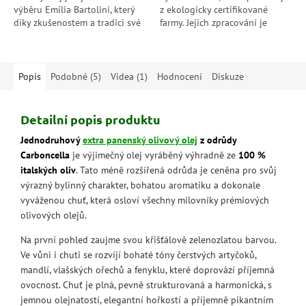
výběru Emilia Bartolini, který
z ekologicky certifikované
díky zkušenostem a tradici své
farmy. Jejich zpracování je
rodiny (od roku 1850)
prováděno s maximální péčí a
vyhledává a vybírá nejlepší
odborností, aby bylo...
olivy. Ruční...
Popis
Podobné (5)
Videa (1)
Hodnocení
Diskuze
Detailní popis produktu
Jednodruhový
extra panenský olivový olej
z odrůdy
Carboncella
je výjimečný olej vyráběný výhradně ze
100 %
italských oliv
. Tato méně rozšířená odrůda je ceněna pro svůj
výrazný bylinný charakter, bohatou aromatiku a dokonale
vyváženou chuť, která osloví všechny milovníky prémiových
olivových olejů.
Na první pohled zaujme svou křišťálově zelenozlatou barvou.
Ve vůni i chuti se rozvíjí bohaté tóny čerstvých artyčoků,
mandlí, vlašských ořechů a fenyklu, které doprovází příjemná
ovocnost. Chuť je plná, pevně strukturovaná a harmonická, s
jemnou olejnatostí, elegantní hořkostí a příjemně pikantním