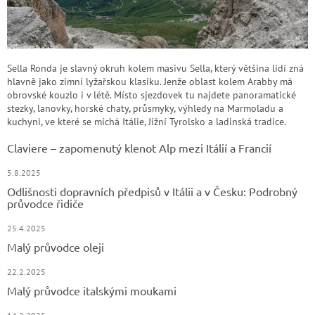
Sella Ronda je slavný okruh kolem masivu Sella, který většina lidí zná
hlavně jako zimní lyžařskou klasiku. Jenže oblast kolem Arabby má
obrovské kouzlo i v létě. Místo sjezdovek tu najdete panoramatické
stezky, lanovky, horské chaty, průsmyky, výhledy na Marmoladu a
kuchyni, ve které se míchá Itálie, Jižní Tyrolsko a ladinská tradice.
Claviere – zapomenutý klenot Alp mezi Itálií a Francií
5.8.2025
Odlišnosti dopravních předpisů v Itálii a v Česku: Podrobný
průvodce řidiče
25.4.2025
Malý průvodce oleji
22.2.2025
Malý průvodce italskými moukami