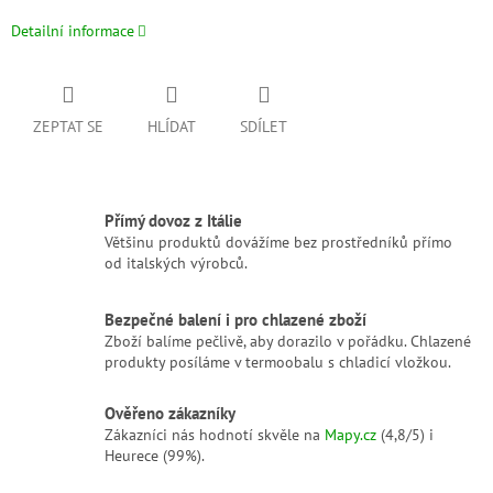
Detailní informace
ZEPTAT SE
HLÍDAT
SDÍLET
Přímý dovoz z Itálie
Většinu produktů dovážíme bez prostředníků přímo
od italských výrobců.
Bezpečné balení i pro chlazené zboží
Zboží balíme pečlivě, aby dorazilo v pořádku. Chlazené
produkty posíláme v termoobalu s chladicí vložkou.
Ověřeno zákazníky
Zákazníci nás hodnotí skvěle na
Mapy.cz
(4,8/5) i
Heurece (99%).