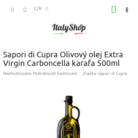
Přejít
NÁKUP
na
CZK
obsah
KOŠÍK
Sapori di Cupra Olivový olej Extra
Virgin Carboncella karafa 500ml
Průměrné
Neohodnoceno
Podrobnosti hodnocení
Značka:
Sapori di Cupra
hodnocení
produktu
je
0,0
z
5
hvězdiček.