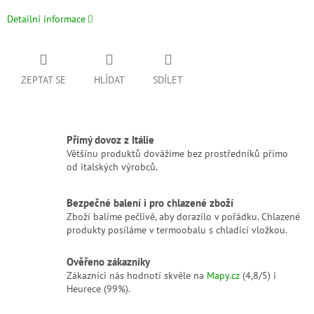
Detailní informace
ZEPTAT SE
HLÍDAT
SDÍLET
Přímý dovoz z Itálie
Většinu produktů dovážíme bez prostředníků přímo
od italských výrobců.
Bezpečné balení i pro chlazené zboží
Zboží balíme pečlivě, aby dorazilo v pořádku. Chlazené
produkty posíláme v termoobalu s chladicí vložkou.
Ověřeno zákazníky
Zákazníci nás hodnotí skvěle na
Mapy.cz
(4,8/5) i
Heurece (99%).