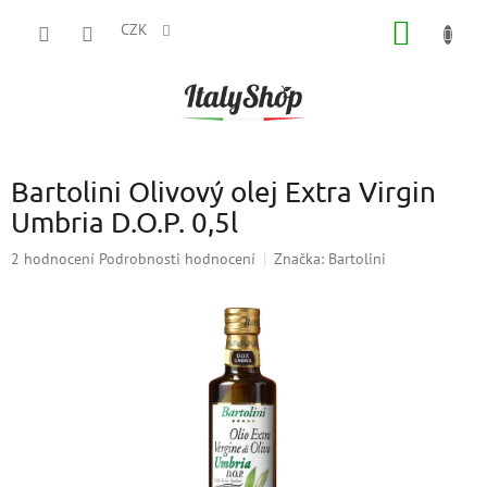
Přejít
NÁKUP
na
CZK
obsah
KOŠÍK
Bartolini Olivový olej Extra Virgin
Umbria D.O.P. 0,5l
Průměrné
2 hodnocení
Podrobnosti hodnocení
Značka:
Bartolini
hodnocení
produktu
je
5,0
z
5
hvězdiček.