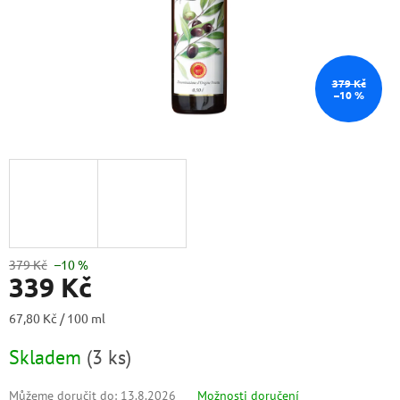
379 Kč
–10 %
379 Kč
–10 %
339 Kč
Měrná
67,80 Kč / 100 ml
cena:
Skladem
(
3 ks
)
Můžeme doručit do:
13.8.2026
Možnosti doručení