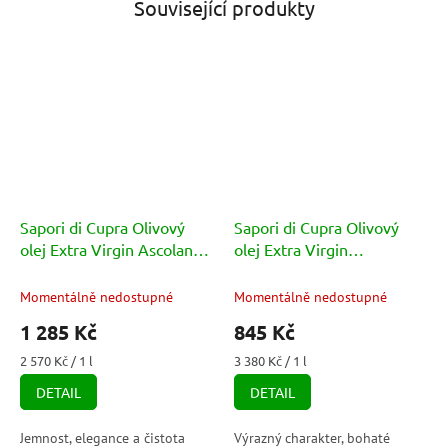
Související produkty
Sapori di Cupra Olivový
Sapori di Cupra Olivový
olej Extra Virgin Ascolana
olej Extra Virgin
Tenera karafa 500ml
Carboncella karafa 500ml
Momentálně nedostupné
Momentálně nedostupné
1 285 Kč
845 Kč
Měrná
Měrná
2 570 Kč / 1 l
3 380 Kč / 1 l
cena:
cena:
DETAIL
DETAIL
Jemnost, elegance a čistota
Výrazný charakter, bohaté