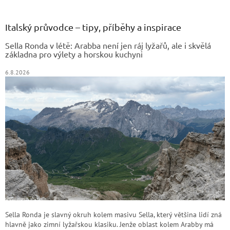
á
p
a
Italský průvodce – tipy, příběhy a inspirace
t
Sella Ronda v létě: Arabba není jen ráj lyžařů, ale i skvělá
í
základna pro výlety a horskou kuchyni
6.8.2026
Sella Ronda je slavný okruh kolem masivu Sella, který většina lidí zná
hlavně jako zimní lyžařskou klasiku. Jenže oblast kolem Arabby má