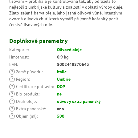
lisování – probíhá a je kontrolována tak, aby odrážela to
nejlepší z umbrijské kultury a znalostí v oblasti výroby oleje.
Zlato-zelená barva oleje, jeho jasná olivová vůně, intenzivní
ovocná olivová chuť, která vytváří příjemně kořenitý pocit
čerstvě lisovaných oliv.
Doplňkové parametry
Kategorie
:
Olivové oleje
Hmotnost
:
0.9 kg
EAN
:
8002448870643
?
Země původu
:
Itálie
?
Region
:
Umbrie
?
Certifikace potravin
:
DOP
?
Bio produkt
:
ne
?
Druh oleje
:
olivový extra panenský
?
Extra panenské
:
ano
?
Objem (ml)
:
500
Z