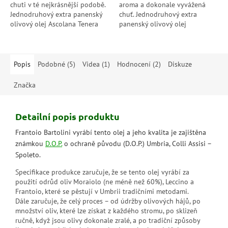
chuti v té nejkrásnější podobě.
aroma a dokonale vyvážená
Jednodruhový extra panenský
chuť. Jednodruhový extra
olivový olej Ascolana Tenera
panenský olivový olej
okouzlí svěžími tóny jablek,
Carboncella přináší intenzivní
mandlí a bylinek a díky...
tóny artyčoků, fenyklu, mandlí a
ořechů a...
Popis
Podobné (5)
Videa (1)
Hodnocení (2)
Diskuze
Značka
Detailní popis produktu
Frantoio Bartolini vyrábí tento olej a jeho kvalita je zajištěna
známkou
D.O.P.
o ochraně původu (D.O.P.) Umbria, Colli Assisi –
Spoleto.
Specifikace produkce zaručuje, že se tento olej vyrábí za
použití odrůd oliv Moraiolo (ne méně než 60%), Leccino a
Frantoio, které se pěstují v Umbrii tradičními metodami.
Dále zaručuje, že celý proces – od údržby olivových hájů, po
množství oliv, které lze získat z každého stromu, po sklizeň
ručně, když jsou olivy dokonale zralé, a po tradiční způsoby