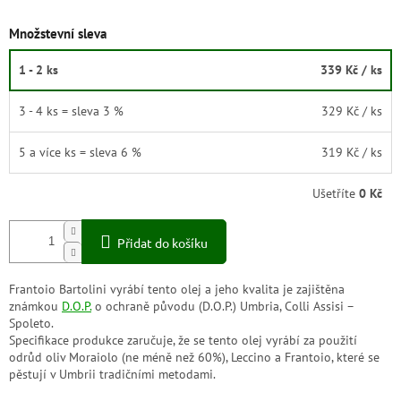
Množstevní sleva
1 - 2 ks
339 Kč
/ ks
3 - 4 ks = sleva 3 %
329 Kč
/ ks
5 a více ks = sleva 6 %
319 Kč
/ ks
Ušetříte
0 Kč
Přidat do košíku
Frantoio Bartolini vyrábí tento olej a jeho kvalita je zajištěna
známkou
D.O.P.
o ochraně původu (D.O.P.) Umbria, Colli Assisi –
Spoleto.
Specifikace produkce zaručuje, že se tento olej vyrábí za použití
odrůd oliv Moraiolo (ne méně než 60%), Leccino a Frantoio, které se
pěstují v Umbrii tradičními metodami.