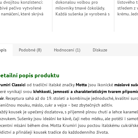
u dvojitou konzistencí:
dokonalou volbou pro
listového 
hvězdiček.
hvězdiček.
bivé pečivo vytvořené
milovníky tmavé čokolády.
středem z 
 namáčení, které skrývá
Každá sušenka je vyrobená s
krému. Jed
oládu na zakousnutí,
kvalitními ingrediencemi a
jeden po d
obené díky exkluzivnímu
bez použití umělých
dlouho ne
obnímu procesu, díky...
konzervantů nebo barviv.
a vůni; sva
opis
Podobné (8)
Hodnocení (1)
Diskuze
etailní popis produktu
umiri Classici
od tradiční italské značky
Motta
jsou ikonické
máslové suš
teré vynikají svou
křehkostí, jemností a charakteristickým tvarem připomí
ír
. Receptura sahá až do 19. století a kombinuje jednoduché, kvalitní sur
šeničnou mouku, máslo, cukr a vejce – bez zbytečných aditiv.
aždý kousek je upečený dozlatova, s příjemně plnou chutí a lehce karam
ozvukem. Sušenky jsou ideální ke kávě, čaji nebo mléku, ale potěší i samo
ecentní mlsání během dne. Motta Krumiri jsou poctou italskému cukrářs
ědictví a přinášejí kousek tradice do každodenního života.