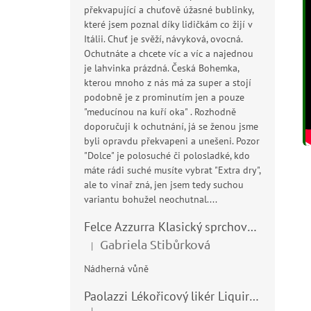
překvapující a chuťově úžasné bublinky,
které jsem poznal díky lidičkám co žijí v
Itálii. Chuť je svěží, návyková, ovocná.
Ochutnáte a chcete víc a víc a najednou
je lahvinka prázdná. Česká Bohemka,
kterou mnoho z nás má za super a stojí
podobně je z prominutím jen a pouze
"meducínou na kuří oka" . Rozhodně
doporučuji k ochutnání, já se ženou jsme
byli opravdu překvapeni a unešeni. Pozor
"Dolce" je polosuché či polosladké, kdo
máte rádi suché musíte vybrat "Extra dry",
ale to vinař zná, jen jsem tedy suchou
variantu bohužel neochutnal....
Felce Azzurra Klasický sprchový gel - doccia gel 400ml
Gabriela Stibůrková
|
Hodnocení produktu je 5 z 5 hvězdiček.
Nádherná vůně
Paolazzi Lékořicový likér Liquirizia 24% 0,7L