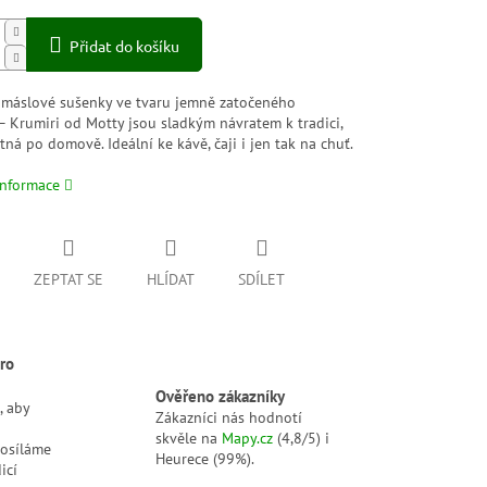
Přidat do košíku
 máslové sušenky ve tvaru jemně zatočeného
– Krumiri od Motty jsou sladkým návratem k tradici,
tná po domově. Ideální ke kávě, čaji i jen tak na chuť.
informace
ZEPTAT SE
HLÍDAT
SDÍLET
ro
Ověřeno zákazníky
, aby
Zákazníci nás hodnotí
skvěle na
Mapy.cz
(4,8/5) i
posíláme
Heurece (99%).
icí