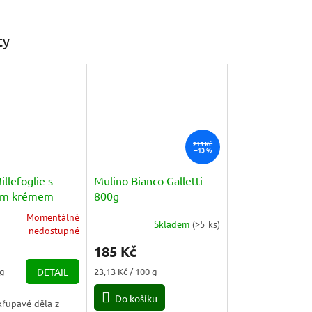
ty
215 Kč
–13 %
illefoglie s
Mulino Bianco Galletti
vým krémem
800g
 pasticcera
Momentálně
Skladem
(
>5 ks
)
25g
Průměrné
nedostupné
hodnocení
185 Kč
produktu
je
Měrná
 g
DETAIL
23,13 Kč / 100 g
5,0
cena:
z
Do košíku
křupavé děla z
5