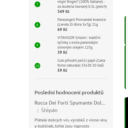
virgin "Angeli" (100% Italiano) -
za studena lisovaný 0,5L (plech)
349 Kč
Paneangeli Pivovarské kvasnice
(Lievito Di Birra 3x7g) 21g
69 Kč
VITAVIGOR Grissini - tradiční
tyčinky s extra panenským
olivovým olejem 125g
39 Kč
Cuki přírodní pečicí papír (Carta
forno naturale) 33x38 20 listů
59 Kč
Poslední hodnocení produktů
Rocca Dei Forti Spumante Dolce 11,5% 0,75l
Štěpán
|
Hodnocení produktu je 5 z 5 hvězdiček.
Přátelé dobrých vín, výrobků z vinné révy
a bublinek, tohle jsou naprosto