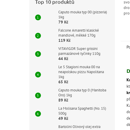
Top 10 produktů
svo
dro
Caputo mouka typ 00 (pizzeria)
pro
1kg
čok
79 Kč
vyr
výr
Falcone Amaretti klasické
mandlové, měkké 170g
119 Kč
P
VITAVIGOR Super grissini
parmazánové tyčinky 110g
44 Kč
Le 5 Stagioni mouka 00 na
D
neapolskou pizzu Napolitana
1kg
Kr
65 Kč
k
Caputo mouka typ 0 (Manitoba
kn
Oro) 1kg
p
89 Kč
K
La Molisana Spaghetti (No. 15)
d
500g
d
49 Kč
d
Bartolini Olivový olej extra