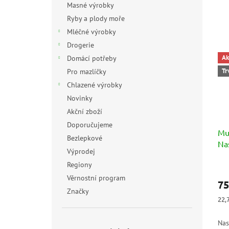
Masné výrobky
Ryby a plody moře
Mléčné výrobky
Drogerie
Ak
Domácí potřeby
Tr
Pro mazlíčky
Chlazené výrobky
Novinky
Akční zboží
Doporučujeme
Mu
Bezlepkové
Na
Výprodej
Regiony
Věrnostní program
75
Značky
Měr
22,
cen
Nas