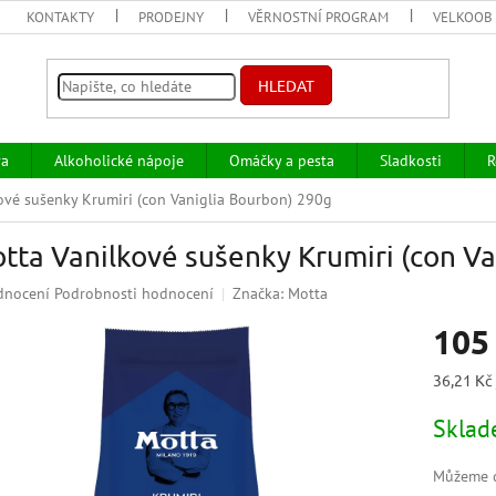
KONTAKTY
PRODEJNY
VĚRNOSTNÍ PROGRAM
VELKOOB
HLEDAT
va
Alkoholické nápoje
Omáčky a pesta
Sladkosti
R
ové sušenky Krumiri (con Vaniglia Bourbon) 290g
tta Vanilkové sušenky Krumiri (con Va
ěrné
dnocení
Podrobnosti hodnocení
Značka:
Motta
ocení
105
uktu
Měrná
36,21 Kč 
cena:
Skla
iček.
Můžeme d