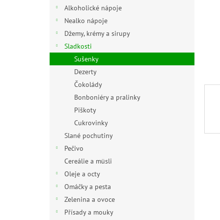
n
Alkoholické nápoje
e
Nealko nápoje
l
Džemy, krémy a sirupy
Sladkosti
Sušenky
Dezerty
Čokolády
Bonboniéry a pralinky
Piškoty
Cukrovinky
Slané pochutiny
Pečivo
Cereálie a müsli
Oleje a octy
Omáčky a pesta
Zelenina a ovoce
Přísady a mouky