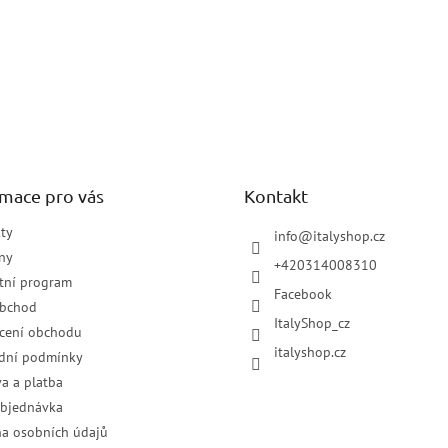
rmace pro vás
Kontakt
ty
info
@
italyshop.cz
ny
+420314008310
tní program
Facebook
obchod
ItalyShop_cz
cení obchodu
italyshop.cz
dní podmínky
a a platba
objednávka
a osobních údajů