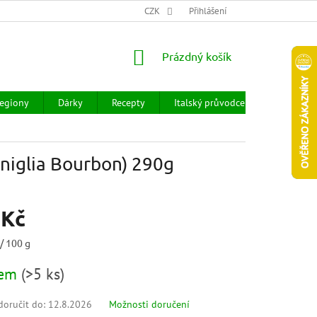
CHOD
HODNOCENÍ OBCHODU
CZK
OBCHODNÍ PODMÍNKY
Přihlášení
DOPR
NÁKUPNÍ
Prázdný košík
KOŠÍK
egiony
Dárky
Recepty
Italský průvodce
Prodejny
niglia Bourbon) 290g
 Kč
/ 100 g
dem
(
>5 ks
)
oručit do:
12.8.2026
Možnosti doručení