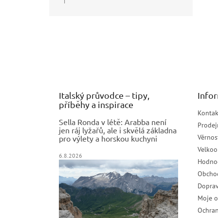
|
Hodnocení produktu je 5 z 5 hvězdiček.
Z
á
p
a
t
í
Italský průvodce – tipy,
Info
příběhy a inspirace
Kontak
Sella Ronda v létě: Arabba není
Prodej
jen ráj lyžařů, ale i skvělá základna
Věrnos
pro výlety a horskou kuchyni
Velko
6.8.2026
Hodno
Obcho
Doprav
Moje 
Ochran