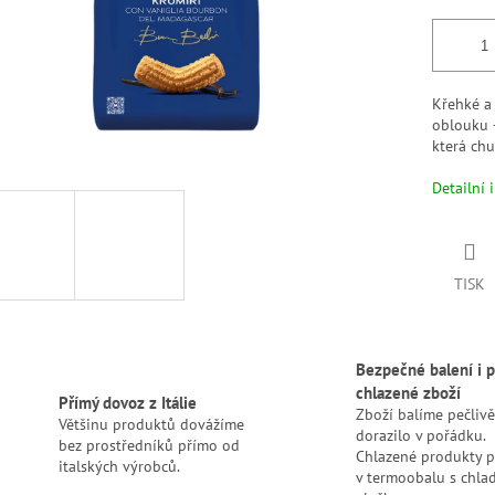
Křehké a
oblouku 
která chu
Detailní 
TISK
Bezpečné balení i p
chlazené zboží
Přímý dovoz z Itálie
Zboží balíme pečlivě
Většinu produktů dovážíme
dorazilo v pořádku.
bez prostředníků přímo od
Chlazené produkty 
italských výrobců.
v termoobalu s chlad