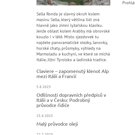
Prohlá
Sella Ronda je slavný okruh kolem
masivu Sella, který většina lidí zná
hlavně jako zimní lyžařskou klasiku.
Jenže oblast kolem Arabby má obrovské
kouzlo i v létě. Místo sjezdovek tu
najdete panoramatické stezky, lanovky,
horské chaty, průsmyky, výhledy na
Marmoladu a kuchyni, ve které se míchá
Itálie, Jižní Tyrolsko a ladinská tradice.
Claviere – zapomenutý klenot Alp
mezi Itálií a Francií
5.8.2025
Odlišnosti dopravních předpisů v
Itálii a v Česku: Podrobný
průvodce řidiče
25.4.2025
Malý průvodce oleji
22.2.2025