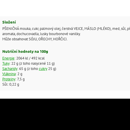
Složení
PŠENIČNÁ mouka, cukr, palmový olej, čerstvá VEJCE, MÁSLO (MLÉKO), med, sůl, př
aromata, dochucovadla, lusky bourbonové vanilky.
Může obsahovat SÓJU, OŘECHY, HOŘČICI.
Nutriční hodnoty na 100g
Energie
: 2064 kJ / 492 kcal
Tuky
: 22 g (z toho nasycené 11 g)
Sacharidy
: 65 g (z toho
cukry
25 g)
Vláknina
: 2 g
Proteiny
: 7,5 g
Sůl: 0,22 g