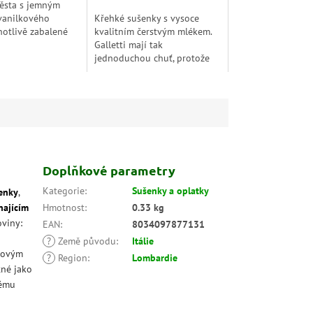
těsta s jemným
hvězdiček.
vanilkového
Křehké sušenky s vysoce
notlivě zabalené
kvalitním čerstvým mlékem.
ruhém si udrží
Galletti mají tak
změněnou svěžest
jednoduchou chuť, protože
činu, kterou si...
díky nové receptuře
kombinují lehkost tenkého
křehkého pečiva se 100%...
Doplňkové parametry
Kategorie
:
Sušenky a oplatky
enky
,
najícím
Hmotnost
:
0.33 kg
oviny:
EAN
:
8034097877131
?
Země původu
:
Itálie
elovým
?
Region
:
Lombardie
tné jako
kému