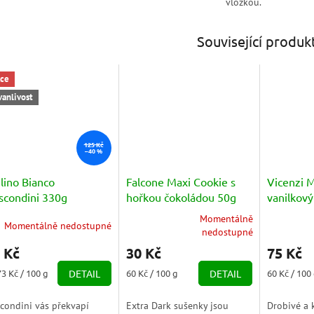
vložkou.
Související produk
ce
vanlivost
125 Kč
–40 %
lino Bianco
Falcone Maxi Cookie s
Vicenzi M
scondini 330g
hořkou čokoládou 50g
vanilko
(crema di
Momentálně
Momentálně nedostupné
Průměrné
5x25g) 1
Průměrné
nedostupné
hodnocení
hodnocení
 Kč
30 Kč
75 Kč
produktu
produktu
je
je
ná
Měrná
Měrná
73 Kč / 100 g
DETAIL
60 Kč / 100 g
DETAIL
60 Kč / 100
5,0
3,0
a:
cena:
cena:
z
z
condini vás překvapí
Extra Dark sušenky jsou
Drobivé a 
5
5