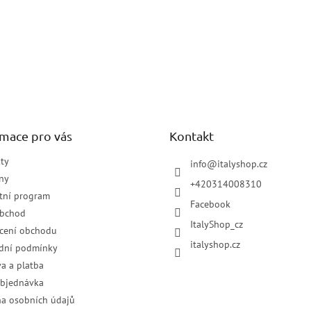
rmace pro vás
Kontakt
ty
info
@
italyshop.cz
ny
+420314008310
tní program
Facebook
obchod
ItalyShop_cz
cení obchodu
italyshop.cz
dní podmínky
a a platba
objednávka
a osobních údajů