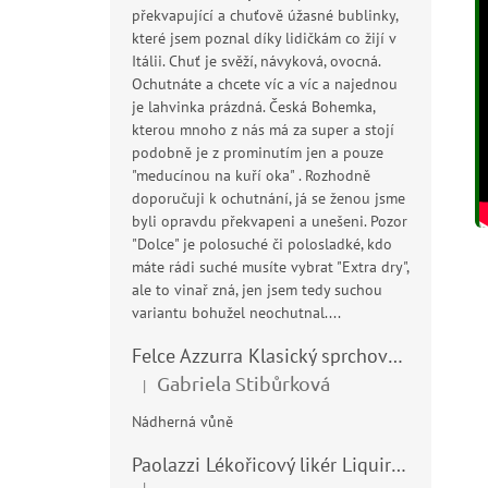
překvapující a chuťově úžasné bublinky,
které jsem poznal díky lidičkám co žijí v
Itálii. Chuť je svěží, návyková, ovocná.
Ochutnáte a chcete víc a víc a najednou
je lahvinka prázdná. Česká Bohemka,
kterou mnoho z nás má za super a stojí
podobně je z prominutím jen a pouze
"meducínou na kuří oka" . Rozhodně
doporučuji k ochutnání, já se ženou jsme
byli opravdu překvapeni a unešeni. Pozor
"Dolce" je polosuché či polosladké, kdo
máte rádi suché musíte vybrat "Extra dry",
ale to vinař zná, jen jsem tedy suchou
variantu bohužel neochutnal....
Felce Azzurra Klasický sprchový gel - doccia gel 400ml
Gabriela Stibůrková
|
Hodnocení produktu je 5 z 5 hvězdiček.
Nádherná vůně
Paolazzi Lékořicový likér Liquirizia 24% 0,7L