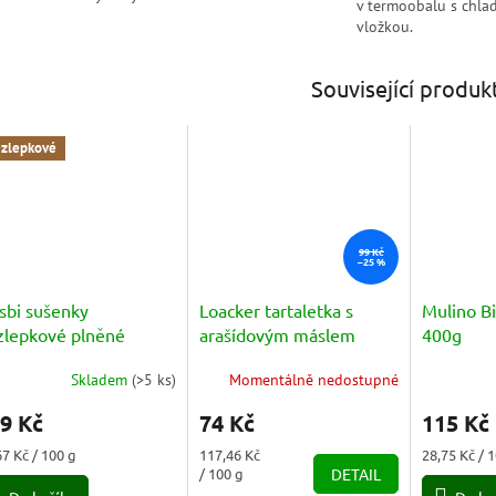
v termoobalu s chlad
vložkou.
Související produk
zlepkové
99 Kč
–25 %
sbi sušenky
Loacker tartaletka s
Mulino Bi
zlepkové plněné
arašídovým máslem
400g
koládovým krémem
(Tortina peanut butter
Skladem
(
>5 ks
)
Momentálně nedostupné
enza Glutine
měrné
3x21g) 63g
Průměrné
nocení
hodnocení
ccolato) 150g
9 Kč
74 Kč
115 Kč
duktu
produktu
je
ná
Měrná
Měrná
67 Kč / 100 g
117,46 Kč
28,75 Kč / 
5,0
a:
cena:
cena:
/ 100 g
DETAIL
z