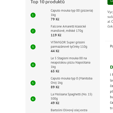
Top 10 produktů
5
hvě
Caputo mouka typ 00 (pizzeria)
Vyc
1kg
suš
79 Kč
al 
čok
Falcone Amaretti klasické
mandlové, měkké 170g
a p
119 Kč
kaž
bez
VITAVIGOR Super grissini
P
parmazánové tyčinky 110g
44 Kč
Le 5 Stagioni mouka 00 na
neapolskou pizzu Napolitana
D
1kg
65 Kč
I 
Caputo mouka typ 0 (Manitoba
l
Oro) 1kg
č
89 Kč
p
La Molisana Spaghetti (No. 15)
b
500g
č
49 Kč
tr
Bartolini Olivový olej extra