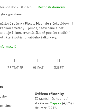
oručit do:
28.8.2026
Možnosti doručení
byla vyprodána…
 máslové sušenky
Piccolo Mugnaio
s čokoládovými
 kapkou smetany — jemné, nadýchané a bez
 oleje či konzervantů. Sladké poctění tradiční
huti, které potěší u každého šálku kávy.
informace
ZEPTAT SE
HLÍDAT
SDÍLET
ro
Ověřeno zákazníky
, aby
Zákazníci nás hodnotí
skvěle na
Mapy.cz
(4,8/5) i
posíláme
Heurece (99%).