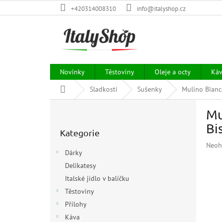
Přejít
+420314008310
info@italyshop.cz
na
obsah
Novinky
Těstoviny
Oleje a octy
Ká
Domů
Sladkosti
Sušenky
Mulino Bianc
P
Mu
o
Přeskočit
s
Bi
Kategorie
kategorie
t
Prům
Neoh
r
Dárky
hodn
a
prod
Delikatesy
n
je
Italské jídlo v balíčku
n
0,0
í
Těstoviny
z
p
5
Přílohy
hvězd
a
Káva