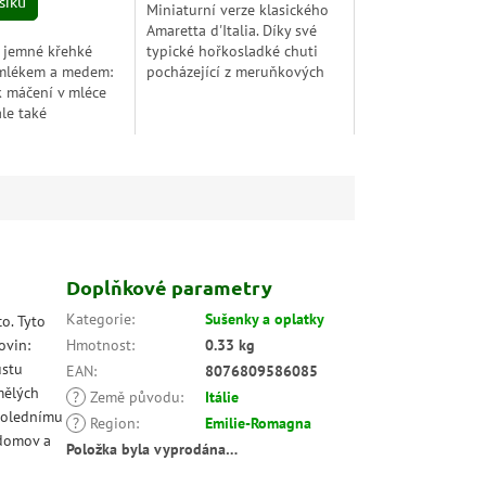
šíku
Miniaturní verze klasického
Amaretta d'Italia. Díky své
u jemné křehké
typické hořkosladké chuti
 mlékem a medem:
pocházející z meruňkových
 k máčení v mléce
jader má ideální velikost pro
ale také
zdobení dezertů nebo
ní samotné. Sladký
přidávání do...
0% italský med...
Doplňkové parametry
Kategorie
:
Sušenky a oplatky
o. Tyto
ovin:
Hmotnost
:
0.33 kg
ustu
EAN
:
8076809586085
mělých
?
Země původu
:
Itálie
dpolednímu
?
Region
:
Emilie-Romagna
 domov a
Položka byla vyprodána…