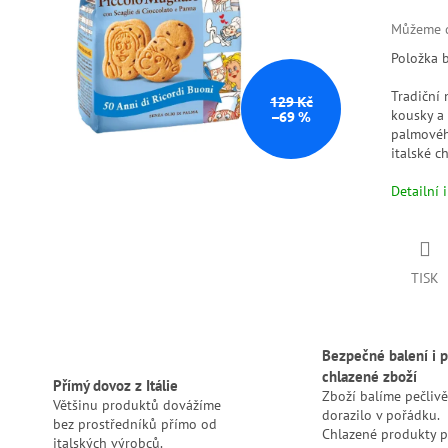
Můžeme d
Položka 
Tradiční
129 Kč
kousky a
–69 %
palmového
italské c
Detailní 
TISK
Bezpečné balení i p
chlazené zboží
Přímý dovoz z Itálie
Zboží balíme pečlivě
Většinu produktů dovážíme
dorazilo v pořádku.
bez prostředníků přímo od
Chlazené produkty 
italských výrobců.