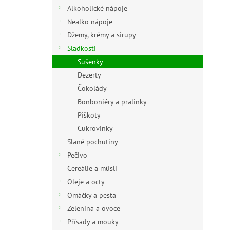
n
Alkoholické nápoje
e
Nealko nápoje
l
Džemy, krémy a sirupy
Sladkosti
Sušenky
Dezerty
Čokolády
Bonboniéry a pralinky
Piškoty
Cukrovinky
Slané pochutiny
Pečivo
Cereálie a müsli
Oleje a octy
Omáčky a pesta
Zelenina a ovoce
Přísady a mouky