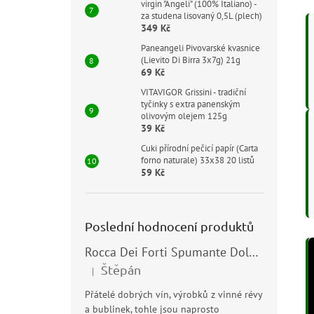
virgin "Angeli" (100% Italiano) -
za studena lisovaný 0,5L (plech)
349 Kč
Paneangeli Pivovarské kvasnice
(Lievito Di Birra 3x7g) 21g
69 Kč
VITAVIGOR Grissini - tradiční
tyčinky s extra panenským
olivovým olejem 125g
39 Kč
Cuki přírodní pečicí papír (Carta
forno naturale) 33x38 20 listů
59 Kč
Poslední hodnocení produktů
Rocca Dei Forti Spumante Dolce 11,5% 0,75l
Štěpán
|
Hodnocení produktu je 5 z 5 hvězdiček.
Přátelé dobrých vín, výrobků z vinné révy
a bublinek, tohle jsou naprosto