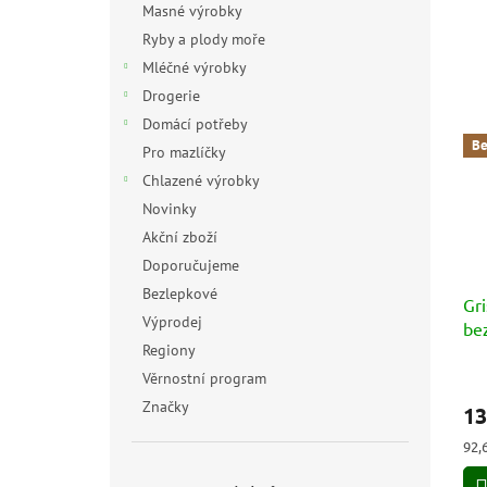
Masné výrobky
Ryby a plody moře
Mléčné výrobky
Drogerie
Domácí potřeby
Be
Pro mazlíčky
Chlazené výrobky
Novinky
Akční zboží
Doporučujeme
Bezlepkové
Gri
Výprodej
be
Regiony
čo
(S
Prů
Věrnostní program
hod
Cio
Značky
13
pro
je
Měr
92,
5,0
cen
z