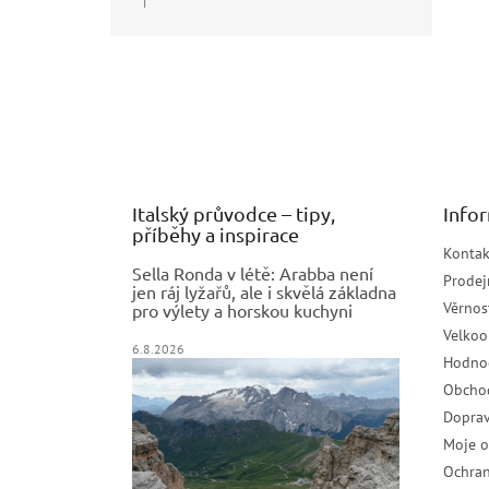
|
Hodnocení produktu je 5 z 5 hvězdiček.
Z
á
p
a
t
í
Italský průvodce – tipy,
Info
příběhy a inspirace
Kontak
Sella Ronda v létě: Arabba není
Prodej
jen ráj lyžařů, ale i skvělá základna
Věrnos
pro výlety a horskou kuchyni
Velko
6.8.2026
Hodno
Obcho
Doprav
Moje 
Ochran