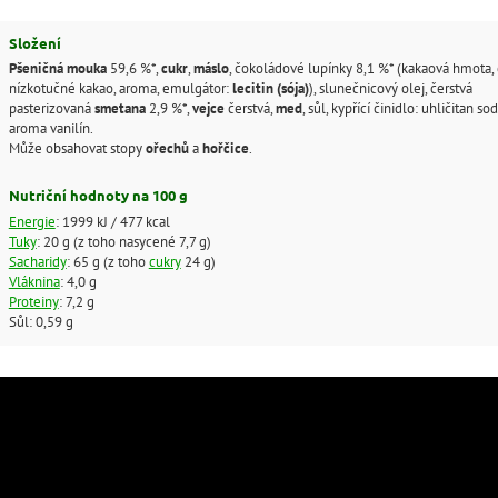
Složení
Pšeničná mouka
59,6 %*,
cukr
,
máslo
, čokoládové lupínky 8,1 %* (kakaová hmota, 
nízkotučné kakao, aroma, emulgátor:
lecitin (sója)
), slunečnicový olej, čerstvá
pasterizovaná
smetana
2,9 %*,
vejce
čerstvá,
med
, sůl, kypřící činidlo: uhličitan sod
aroma vanilín.
Může obsahovat stopy
ořechů
a
hořčice
.
Nutriční hodnoty na 100 g
Energie
: 1999 kJ / 477 kcal
Tuky
: 20 g (z toho nasycené 7,7 g)
Sacharidy
: 65 g (z toho
cukry
24 g)
Vláknina
: 4,0 g
Proteiny
: 7,2 g
Sůl: 0,59 g