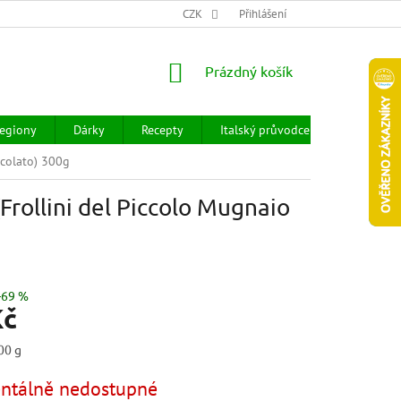
CHOD
HODNOCENÍ OBCHODU
CZK
OBCHODNÍ PODMÍNKY
Přihlášení
DOPR
NÁKUPNÍ
Prázdný košík
KOŠÍK
egiony
Dárky
Recepty
Italský průvodce
Prodejny
ccolato) 300g
rollini del Piccolo Mugnaio
–69 %
Kč
00 g
tálně nedostupné