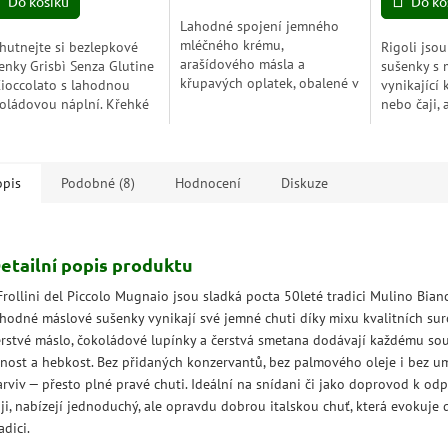
Do košíku
Do ko
5
Lahodné spojení jemného
zdiček.
hvězdiček.
mléčného krému,
hutnejte si bezlepkové
Rigoli jso
arašídového másla a
enky Grisbì Senza Glutine
sušenky s
křupavých oplatek, obalené v
Cioccolato s lahodnou
vynikající
poctivé čokoládě – to je
oládovou náplní. Křehké
nebo čaji, 
Tortina Peanut Butter. Malý
lné chuti, ideální pro
k vychutná
dezert, který přináší velké
dého, kdo hledá sladkou
a jemný 10
potěšení.
lepkovou...
opis
Podobné (8)
Hodnocení
Diskuze
etailní popis produktu
Frollini del Piccolo Mugnaio jsou sladká pocta 50leté tradici Mulino Bianc
ahodné máslové sušenky vynikají své jemné chuti díky mixu kvalitních sur
erstvé máslo, čokoládové lupínky a čerstvá smetana dodávají každému so
lnost a hebkost. Bez přidaných konzervantů, bez palmového oleje i bez u
arviv — přesto plné pravé chuti. Ideální na snídani či jako doprovod k o
aji, nabízejí jednoduchý, ale opravdu dobrou italskou chuť, která evokuje
adici.