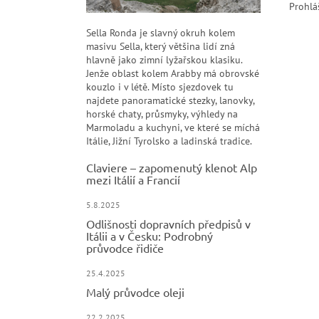
Prohlá
Sella Ronda je slavný okruh kolem
masivu Sella, který většina lidí zná
hlavně jako zimní lyžařskou klasiku.
Jenže oblast kolem Arabby má obrovské
kouzlo i v létě. Místo sjezdovek tu
najdete panoramatické stezky, lanovky,
horské chaty, průsmyky, výhledy na
Marmoladu a kuchyni, ve které se míchá
Itálie, Jižní Tyrolsko a ladinská tradice.
Claviere – zapomenutý klenot Alp
mezi Itálií a Francií
5.8.2025
Odlišnosti dopravních předpisů v
Itálii a v Česku: Podrobný
průvodce řidiče
25.4.2025
Malý průvodce oleji
22.2.2025