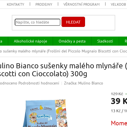
KONTAKTY
PRODEJNY
VĚRNOSTNÍ PROGRAM
VELKOOB
HLEDAT
va
Alkoholické nápoje
Omáčky a pesta
Sladkosti
R
o sušenky malého mlynáře (Frollini del Piccolo Mugnaio Biscotti con Cio
lino Bianco sušenky malého mlynáře (F
scotti con Cioccolato) 300g
ěrné
odnoceno
Podrobnosti hodnocení
Značka:
Mulino Bianco
ocení
uktu
129 Kč
39 
Měrná
13 Kč / 1
cena:
iček.
Momen