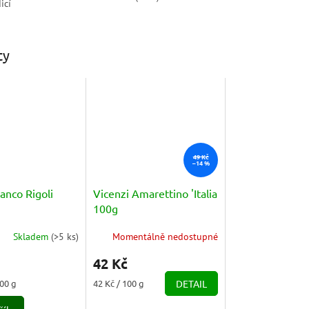
icí
ty
49 Kč
–14 %
anco Rigoli
Vicenzi Amarettino 'Italia
100g
Skladem
(
>5 ks
)
Momentálně nedostupné
42 Kč
Měrná
100 g
42 Kč / 100 g
DETAIL
cena: