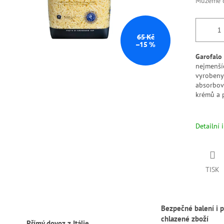
Můžeme d
65 Kč
–15 %
Garofalo 
nejmenšíc
vyrobeny
absorbov
krémů a 
Detailní 
TISK
Bezpečné balení i p
chlazené zboží
Přímý dovoz z Itálie