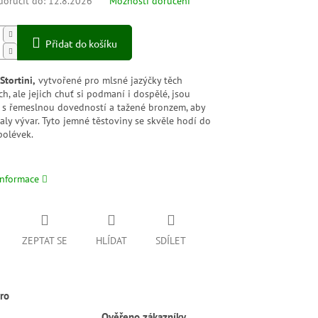
oručit do:
12.8.2026
Možnosti doručení
Přidat do košíku
Stortini,
vytvořené pro mlsné jazýčky těch
h, ale jejich chuť si podmaní i dospělé,
jsou
 s řemeslnou dovedností a tažené bronzem, aby
aly vývar.
Tyto jemné těstoviny se skvěle hodí do
polévek.
informace
ZEPTAT SE
HLÍDAT
SDÍLET
ro
Ověřeno zákazníky