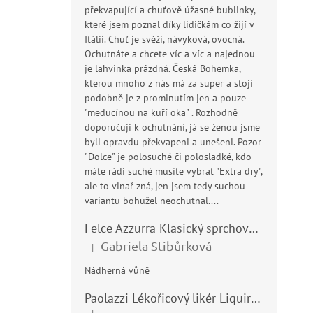
překvapující a chuťově úžasné bublinky,
které jsem poznal díky lidičkám co žijí v
Itálii. Chuť je svěží, návyková, ovocná.
Ochutnáte a chcete víc a víc a najednou
je lahvinka prázdná. Česká Bohemka,
kterou mnoho z nás má za super a stojí
podobně je z prominutím jen a pouze
"meducínou na kuří oka" . Rozhodně
doporučuji k ochutnání, já se ženou jsme
byli opravdu překvapeni a unešeni. Pozor
"Dolce" je polosuché či polosladké, kdo
máte rádi suché musíte vybrat "Extra dry",
ale to vinař zná, jen jsem tedy suchou
variantu bohužel neochutnal....
Felce Azzurra Klasický sprchový gel - doccia gel 400ml
Gabriela Stibůrková
|
Hodnocení produktu je 5 z 5 hvězdiček.
Nádherná vůně
Paolazzi Lékořicový likér Liquirizia 24% 0,7L