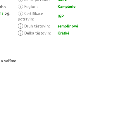
?
Region
:
Kampánie
oho
na
3g,
?
Certifikace
IGP
potravin
:
?
Druh těstovin
:
semolinové
?
Délka těstovin
:
Krátké
 a vaříme