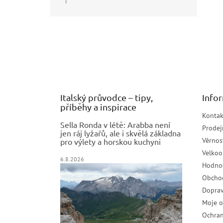
|
Hodnocení produktu je 5 z 5 hvězdiček.
Z
á
p
a
t
í
Italský průvodce – tipy,
Info
příběhy a inspirace
Kontak
Sella Ronda v létě: Arabba není
Prodej
jen ráj lyžařů, ale i skvělá základna
Věrnos
pro výlety a horskou kuchyni
Velko
6.8.2026
Hodno
Obcho
Doprav
Moje 
Ochran