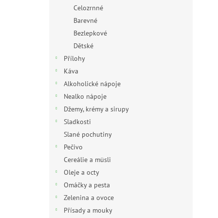
n
Celozrnné
e
Barevné
l
Bezlepkové
Dětské
Přílohy
Káva
Alkoholické nápoje
Nealko nápoje
Džemy, krémy a sirupy
Sladkosti
Slané pochutiny
Pečivo
Cereálie a müsli
Oleje a octy
Omáčky a pesta
Zelenina a ovoce
Přísady a mouky