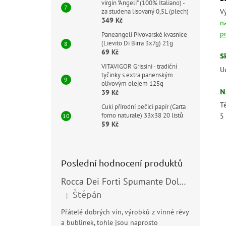
virgin "Angeli" (100% Italiano) -
za studena lisovaný 0,5L (plech)
V
349 Kč
n
p
Paneangeli Pivovarské kvasnice
(Lievito Di Birra 3x7g) 21g
69 Kč
S
VITAVIGOR Grissini - tradiční
U
tyčinky s extra panenským
olivovým olejem 125g
N
39 Kč
T
Cuki přírodní pečicí papír (Carta
forno naturale) 33x38 20 listů
5
59 Kč
Poslední hodnocení produktů
Rocca Dei Forti Spumante Dolce 11,5% 0,75l
Štěpán
|
Hodnocení produktu je 5 z 5 hvězdiček.
Přátelé dobrých vín, výrobků z vinné révy
a bublinek, tohle jsou naprosto