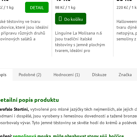
je
ná
Měrná
Měrná
Kč / 1 kg
DETAIL
98 Kč / 1 kg
220 Kč / 1 
5,0
a:
cena:
cena:
z
Do košíku
lské těstoviny ve tvaru
Halloweens
5
ubovice, které jsou ideální
tvaru dýně,
zdiček.
hvězdiček.
 přípravu různých druhů
Linguine La Molisana n.6
netopýra, 
tovinových salátů a
jsou tradiční italské
semoliny z
ček. Balení obsahuje
těstoviny s jemně plochým
sušené mrk
g těstovin.
tvarem, ideální pro
Buďte nápa
zvýraznění chutí omáček s
mořskými plody nebo
pestem. Vyrobené z vysoce
kvalitní...
opis
Podobné (2)
Hodnocení (1)
Diskuze
Značka
etailní popis produktu
rofalo Stortini,
vytvořené pro mlsné jazýčky těch nejmenších, ale jejich c
odmaní i dospělé, jsou vyrobeny s řemeslnou dovedností a tažené bronze
bsorbovaly vývar.
Tyto jemné těstoviny se skvěle hodí do krémů a polévek
ložení:
semolinová
mouka, může obsahovat stopy sóji, hořčice