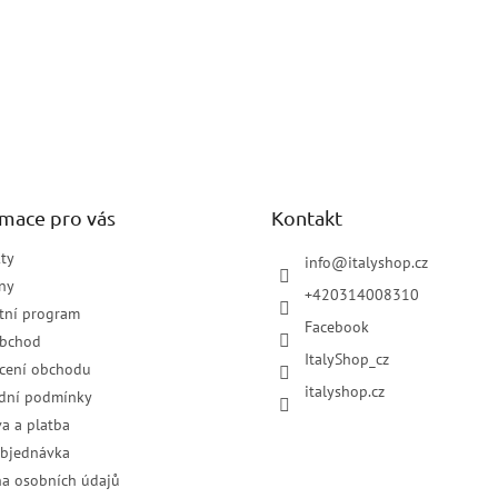
rmace pro vás
Kontakt
ty
info
@
italyshop.cz
ny
+420314008310
tní program
Facebook
obchod
ItalyShop_cz
cení obchodu
italyshop.cz
dní podmínky
a a platba
objednávka
a osobních údajů