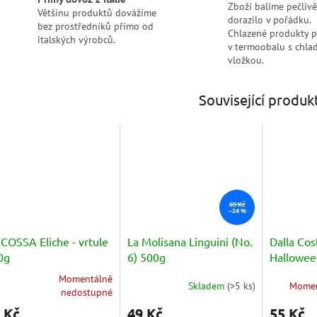
Zboží balíme pečlivě
Většinu produktů dovážíme
dorazilo v pořádku.
bez prostředníků přímo od
Chlazené produkty 
italských výrobců.
v termoobalu s chlad
vložkou.
Související produk
65 Kč
–24 %
COSSA Eliche - vrtule
La Molisana Linguini (No.
Dalla Cos
0g
6) 500g
Hallowee
barevné 
Momentálně
Skladem
(
>5 ks
)
Momen
měrné
Průměrné
nedostupné
nocení
hodnocení
 Kč
49 Kč
55 Kč
duktu
produktu