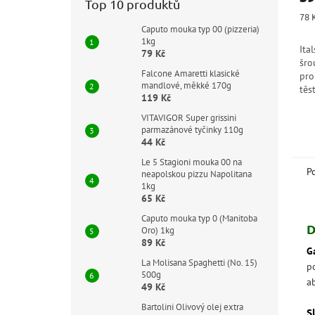
Top 10 produktů
je
Měr
78 
5,0
cen
Caputo mouka typ 00 (pizzeria)
z
1kg
Ita
5
79 Kč
šro
hvě
Falcone Amaretti klasické
pro
mandlové, měkké 170g
těs
119 Kč
omá
500
VITAVIGOR Super grissini
parmazánové tyčinky 110g
44 Kč
Le 5 Stagioni mouka 00 na
P
neapolskou pizzu Napolitana
1kg
65 Kč
Caputo mouka typ 0 (Manitoba
D
Oro) 1kg
89 Kč
Ga
La Molisana Spaghetti (No. 15)
p
500g
a
49 Kč
Bartolini Olivový olej extra
S