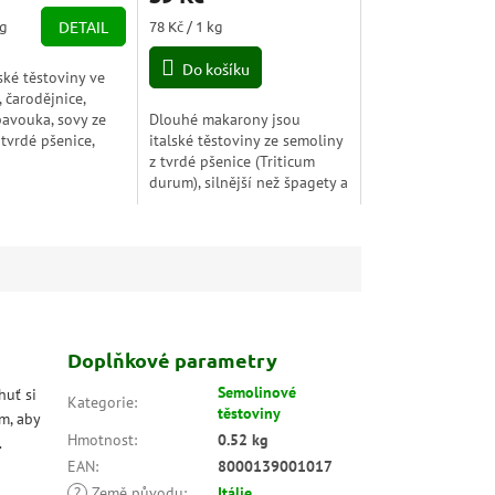
je
Měrná
kg
DETAIL
78 Kč / 1 kg
5,0
cena:
z
Do košíku
ké těstoviny ve
5
 čarodějnice,
hvězdiček.
pavouka, sovy ze
Dlouhé makarony jsou
 tvrdé pšenice,
italské těstoviny ze semoliny
ve a černé mrkve.
z tvrdé pšenice (Triticum
dití a překvapte...
durum), silnější než špagety a
uvnitř duté. V suchém stavu
jsou přibližně 27 cm...
Doplňkové parametry
Semolinové
huť si
Kategorie
:
těstoviny
m, aby
Hmotnost
:
0.52 kg
.
EAN
:
8000139001017
?
Země původu
:
Itálie