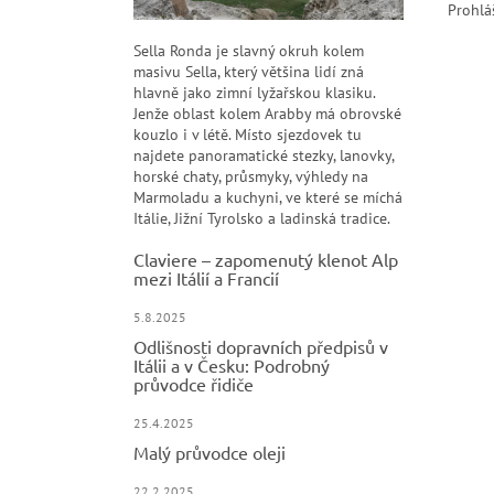
Prohlá
Sella Ronda je slavný okruh kolem
masivu Sella, který většina lidí zná
hlavně jako zimní lyžařskou klasiku.
Jenže oblast kolem Arabby má obrovské
kouzlo i v létě. Místo sjezdovek tu
najdete panoramatické stezky, lanovky,
horské chaty, průsmyky, výhledy na
Marmoladu a kuchyni, ve které se míchá
Itálie, Jižní Tyrolsko a ladinská tradice.
Claviere – zapomenutý klenot Alp
mezi Itálií a Francií
5.8.2025
Odlišnosti dopravních předpisů v
Itálii a v Česku: Podrobný
průvodce řidiče
25.4.2025
Malý průvodce oleji
22.2.2025