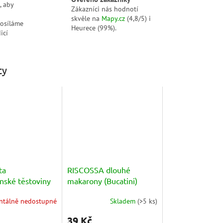
, aby
Zákazníci nás hodnotí
skvěle na
Mapy.cz
(4,8/5) i
posíláme
Heurece (99%).
icí
ty
ta
RISCOSSA dlouhé
nské těstoviny
makarony (Bucatini)
250g
500g
tálně nedostupné
Skladem
(
>5 ks
)
Průměrné
hodnocení
39 Kč
produktu