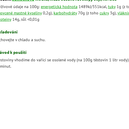
ýživové údaje na 100g:
energetická hodnota
1489kJ/351kcal,
tuky
1g (z t
asycené mastné kyseliny
0,2g),
karbohydráty
70g (z toho
cukry
3g),
vlákni
roteiny
14g, sůl <0,01g
kladování
chovejte v chladu a suchu.
ávod k použití
ěstoviny vhodíme do vařící se osolené vody (na 100g těstovin 1 litr vody)
 minut.