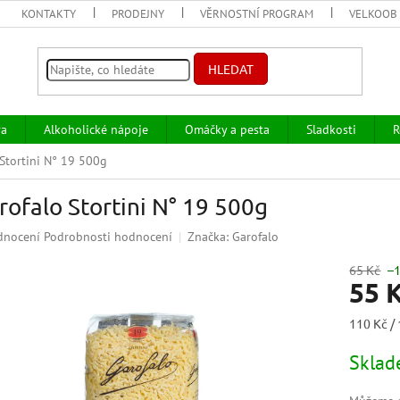
KONTAKTY
PRODEJNY
VĚRNOSTNÍ PROGRAM
VELKOOB
HLEDAT
va
Alkoholické nápoje
Omáčky a pesta
Sladkosti
R
Stortini N° 19 500g
rofalo Stortini N° 19 500g
ěrné
dnocení
Podrobnosti hodnocení
Značka:
Garofalo
ocení
uktu
65 Kč
–
55 
Měrná
110 Kč / 
cena:
iček.
Skla