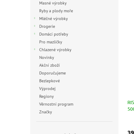
Masné výrobky
Ryby a plody moře
Mléčné výrobky
Drogerie
Domácí potřeby
Pro mazlíčky
Chlazené výrobky
Novinky
Akční zboží
Doporučujeme
Bezlepkové
Výprodej
Regiony
RIS
Věrnostní program
50
Značky
Prů
hod
39
pro