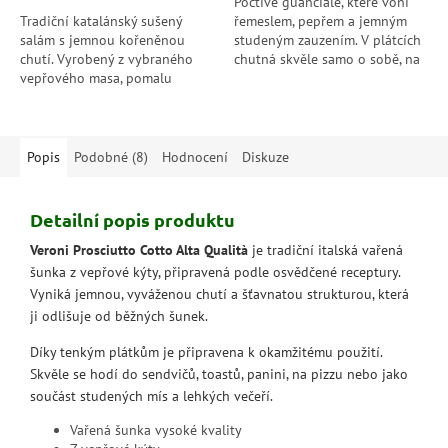
Poctivé guanciale, které voní
Tradiční katalánský sušený
řemeslem, pepřem a jemným
salám s jemnou kořeněnou
studeným zauzením. V plátcích
chutí. Vyrobený z vybraného
chutná skvěle samo o sobě, na
vepřového masa, pomalu
kostičky se ale mění v malý
sušený, aby získal typickou
poklad italské kuchyně, který...
měkkost a vůni Středomoří.
Popis
Podobné (8)
Hodnocení
Diskuze
Detailní popis produktu
Veroni Prosciutto Cotto Alta Qualità
je tradiční italská vařená
šunka z vepřové kýty, připravená podle osvědčené receptury.
Vyniká jemnou, vyváženou chutí a šťavnatou strukturou, která
ji odlišuje od běžných šunek.
Díky tenkým plátkům je připravena k okamžitému použití.
Skvěle se hodí do sendvičů, toastů, panini, na pizzu nebo jako
součást studených mís a lehkých večeří.
Vařená šunka vysoké kvality