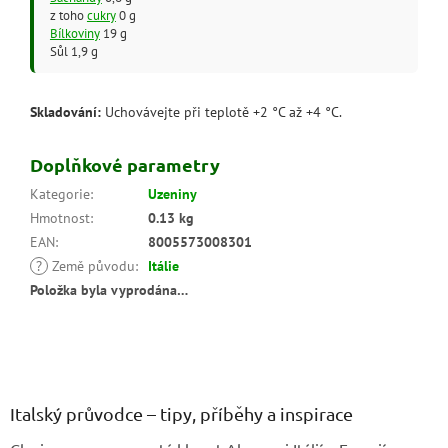
z toho
cukry
0 g
Bílkoviny
19 g
Sůl 1,9 g
Skladování:
Uchovávejte při teplotě +2 °C až +4 °C.
Doplňkové parametry
Kategorie
:
Uzeniny
Hmotnost
:
0.13 kg
EAN
:
8005573008301
?
Země původu
:
Itálie
Položka byla vyprodána…
Z
á
p
a
Italský průvodce – tipy, příběhy a inspirace
t