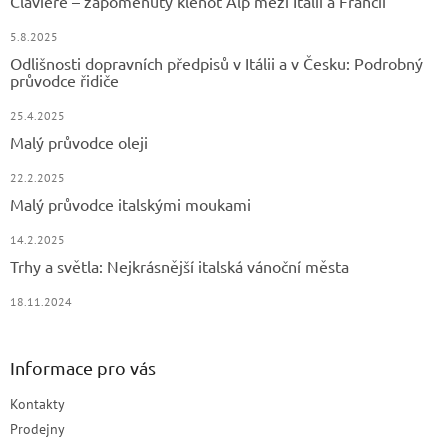
Claviere – zapomenutý klenot Alp mezi Itálií a Francií
í
5.8.2025
Odlišnosti dopravních předpisů v Itálii a v Česku: Podrobný
průvodce řidiče
25.4.2025
Malý průvodce oleji
22.2.2025
Malý průvodce italskými moukami
14.2.2025
Trhy a světla: Nejkrásnější italská vánoční města
18.11.2024
Informace pro vás
Kontakty
Prodejny