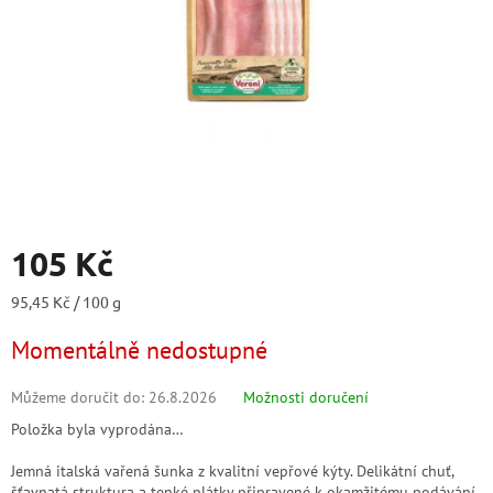
105 Kč
Měrná
95,45 Kč / 100 g
cena:
Momentálně nedostupné
Můžeme doručit do:
26.8.2026
Možnosti doručení
Položka byla vyprodána…
Jemná italská vařená šunka z kvalitní vepřové kýty. Delikátní chuť,
šťavnatá struktura a tenké plátky připravené k okamžitému podávání.