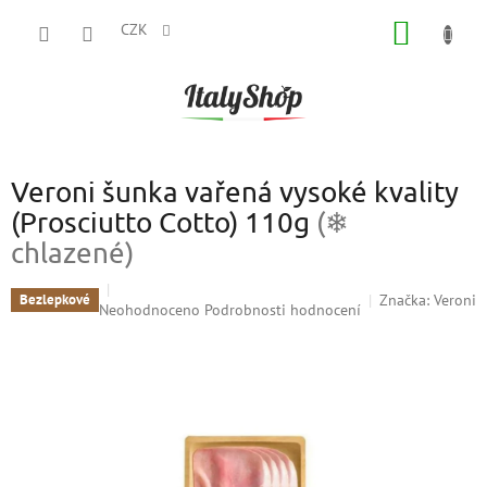
Přejít
NÁKUP
na
CZK
obsah
KOŠÍK
Veroni šunka vařená vysoké kvality
(Prosciutto Cotto) 110g
(❄
chlazené)
Značka:
Veroni
Bezlepkové
Průměrné
Neohodnoceno
Podrobnosti hodnocení
hodnocení
produktu
je
0,0
z
5
hvězdiček.