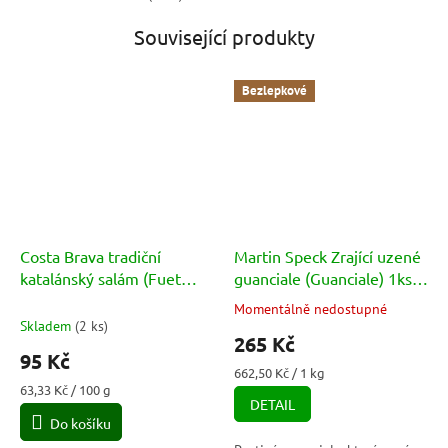
Související produkty
Bezlepkové
Costa Brava tradiční
Martin Speck Zrající uzené
katalánský salám (Fuet
guanciale (Guanciale) 1ks
Extra Espetec) 150g
cca 400g
Momentálně nedostupné
Průměrné
Skladem
(
2 ks
)
hodnocení
265 Kč
produktu
95 Kč
je
Měrná
662,50 Kč / 1 kg
5,0
Měrná
cena:
63,33 Kč / 100 g
DETAIL
cena:
z
Do košíku
5
hvězdiček.