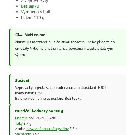
Z vepřové kýty
Bez lepku
Vyrobeno v Itálii
Balení 110 g
🧑‍🍳
Matteo radí
Zkuste ji s mozzarellou a čerstvou focacciou nebo přidejte do
omelety. Výborně chutná i lehce opečená v toastu s italským
sýrem.
Složení
Vepřová kýta, jedlá sůl, přírodní aroma, antioxidant: E301,
konzervant: E250.
Baleno v ochranné atmosféře. Bez lepku.
Nutriční hodnoty na 100 g
Energie
661 kJ / 158 kcal
Tuky
8,7 g
z toho
nasycené mastné kyseliny
3,5 g
Sacharidy
0,6 g