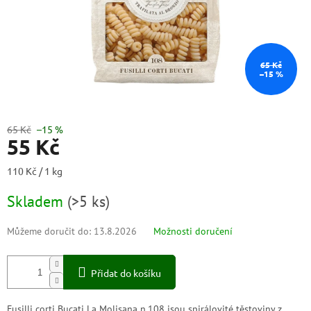
65 Kč
–15 %
65 Kč
–15 %
55 Kč
Měrná
110 Kč / 1 kg
cena:
Skladem
(
>5 ks
)
Můžeme doručit do:
13.8.2026
Možnosti doručení
Přidat do košíku
Fusilli corti Bucati La Molisana n.108 jsou spirálovité těstoviny z