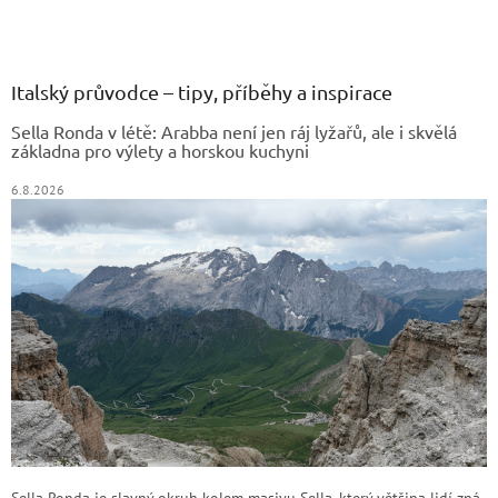
Z
á
p
a
Italský průvodce – tipy, příběhy a inspirace
t
Sella Ronda v létě: Arabba není jen ráj lyžařů, ale i skvělá
í
základna pro výlety a horskou kuchyni
6.8.2026