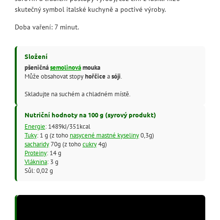
skutečný symbol italské kuchyně a poctivé výroby.
Doba vaření: 7 minut.
Složení
pšeničná
semolinová
mouka
Může obsahovat stopy
hořčice
a
sóji
.
Skladujte na suchém a chladném místě.
Nutriční hodnoty na 100 g (syrový produkt)
Energie
: 1489kJ/351kcal
Tuky
: 1 g (z toho
nasycené mastné kyseliny
0,3g)
sacharidy
70g (z toho
cukry
4g)
Proteiny
: 14 g
Vláknina
: 3 g
Sůl: 0,02 g