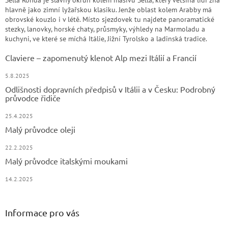
Sella Ronda je slavný okruh kolem masivu Sella, který většina lidí zná
hlavně jako zimní lyžařskou klasiku. Jenže oblast kolem Arabby má
obrovské kouzlo i v létě. Místo sjezdovek tu najdete panoramatické
stezky, lanovky, horské chaty, průsmyky, výhledy na Marmoladu a
kuchyni, ve které se míchá Itálie, Jižní Tyrolsko a ladinská tradice.
Claviere – zapomenutý klenot Alp mezi Itálií a Francií
5.8.2025
Odlišnosti dopravních předpisů v Itálii a v Česku: Podrobný
průvodce řidiče
25.4.2025
Malý průvodce oleji
22.2.2025
Malý průvodce italskými moukami
14.2.2025
Informace pro vás