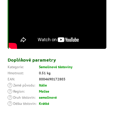
Doplňkové parametry
Kategorie
:
Semolinové těstoviny
Hmotnost
:
0.51 kg
EAN
:
8004690172803
?
Země původu
:
Itálie
?
Region
:
Molise
?
Druh těstovin
:
semolinové
?
Délka těstovin
:
Krátké