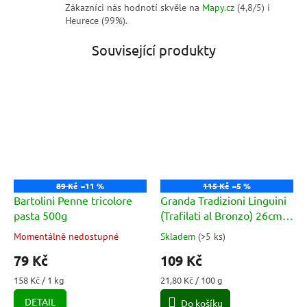
Zákazníci nás hodnotí skvěle na
Mapy.cz
(4,8/5) i
Heurece (99%).
Související produkty
89 Kč
–11 %
115 Kč
–5 %
Bartolini Penne tricolore
Granda Tradizioni Linguini
pasta 500g
(Trafilati al Bronzo) 26cm
500g
Momentálně nedostupné
Skladem
(
>5 ks
)
Průměrné
Průměrné
hodnocení
hodnocení
79 Kč
109 Kč
produktu
produktu
je
je
Měrná
Měrná
158 Kč / 1 kg
21,80 Kč / 100 g
5,0
5,0
cena:
cena:
DETAIL
Do košíku
z
z