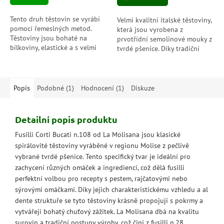
5
5
hvězdiček.
hvězdiček.
Tento druh těstovin se vyrábí
Velmi kvalitní italské těstoviny,
pomocí řemeslných metod.
která jsou vyrobena z
Těstoviny jsou bohaté na
prvotřídní semolinové mouky z
bílkoviny, elastické a s velmi
tvrdé pšenice. Díky tradiční
dobrou odolností při vaření.
výrobě pomocí bronzových
Jsou připraveny z porézního
forem nabízí autentickou
těsta,...
texturu a...
Popis
Podobné (1)
Hodnocení (1)
Diskuze
Detailní popis produktu
Fusilli Corti Bucati n.108 od La Molisana jsou klasické
spirálovité těstoviny vyráběné v regionu Molise z pečlivě
vybrané tvrdé pšenice. Tento specifický tvar je ideální pro
zachycení různých omáček a ingrediencí, což dělá fusilli
perfektní volbou pro recepty s pestem, rajčatovými nebo
sýrovými omáčkami. Díky jejich charakteristickému vzhledu a al
dente struktuře se tyto těstoviny krásně propojují s pokrmy a
vytvářejí bohatý chuťový zážitek. La Molisana dbá na kvalitu
surovin a tradiční postupy výroby, což činí z fusilli n.28