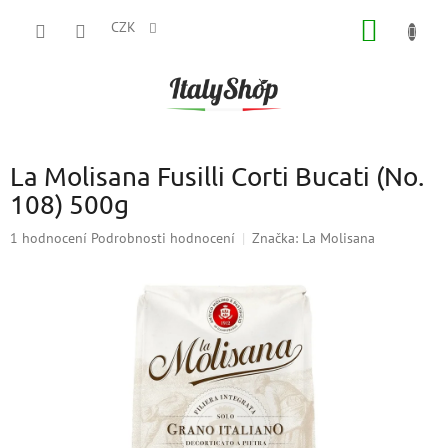
Přejít
NÁKUP
na
CZK
obsah
KOŠÍK
La Molisana Fusilli Corti Bucati (No.
108) 500g
Průměrné
1 hodnocení
Podrobnosti hodnocení
Značka:
La Molisana
hodnocení
produktu
je
5,0
z
5
hvězdiček.