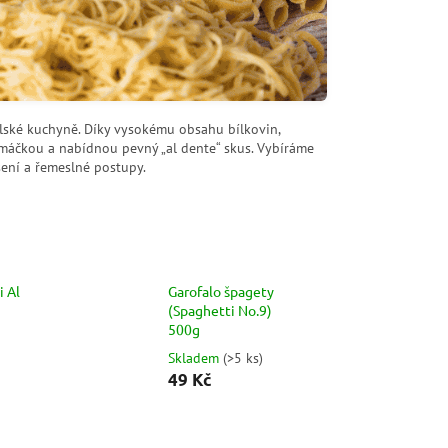
lské kuchyně. Díky vysokému obsahu bílkovin,
s omáčkou a nabídnou pevný „al dente“ skus. Vybíráme
šení a řemeslné postupy.
i Al
Garofalo špagety
(Spaghetti No.9)
500g
Skladem
(
>5 ks
)
49 Kč