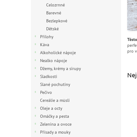
n
Celozrnné
e
Barevné
l
Bezlepkové
Dětské
Přílohy
Těsto
Káva
perfe
pro v
Alkoholické nápoje
Nealko nápoje
Džemy, krémy a sirupy
Nej
Sladkosti
Slané pochutiny
Pečivo
Cereálie a müsli
Oleje a octy
Omáčky a pesta
Zelenina a ovoce
Ř
Přísady a mouky