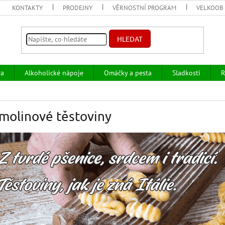
KONTAKTY
PRODEJNY
VĚRNOSTNÍ PROGRAM
VELKOOB
HLEDAT
va
Alkoholické nápoje
Omáčky a pesta
Sladkosti
R
molinové těstoviny