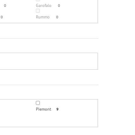
Garofalo
0
0
Rummo
0
0
Piemont
9