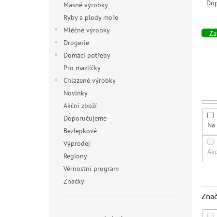
a
Do
Masné výrobky
z
Ryby a plody moře
e
Mléčné výrobky
n
Zav
Drogerie
í
p
Domácí potřeby
r
Pro mazlíčky
o
Chlazené výrobky
d
Novinky
u
Akční zboží
k
t
Doporučujeme
Na 
ů
Bezlepkové
Výprodej
Ak
Regiony
Věrnostní program
Značky
Zna