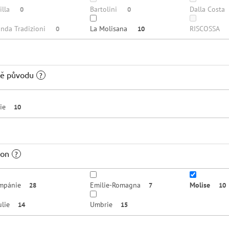
illa
Bartolini
Dalla Costa
0
0
nda Tradizioni
La Molisana
RISCOSSA
0
10
ě původu
?
lie
10
ion
?
mpánie
Emilie-Romagna
Molise
28
7
10
lie
Umbrie
14
15