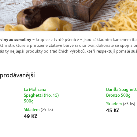
viny ze semoliny
– krupice z tvrdé pšenice – jsou základním kamenem ita
ktní struktuře a přirozeně zlatavé barvě si drží tvar, dokonale se spojí 
ás ty nejlepší produkty od tradičních výrobců, kteří respektují pomalé su
prodávanější
La Molisana
Barilla Spaghett
Spaghetti (No. 15)
Bronzo 500g
500g
Skladem
(
>5 ks
)
Skladem
(
>5 ks
)
45 Kč
49 Kč