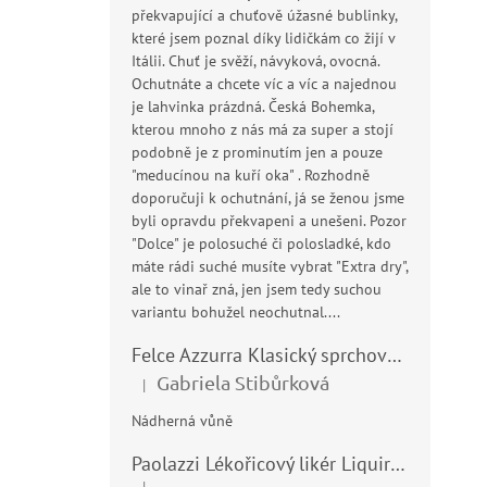
překvapující a chuťově úžasné bublinky,
které jsem poznal díky lidičkám co žijí v
V
Itálii. Chuť je svěží, návyková, ovocná.
ý
Ochutnáte a chcete víc a víc a najednou
p
je lahvinka prázdná. Česká Bohemka,
i
kterou mnoho z nás má za super a stojí
s
podobně je z prominutím jen a pouze
p
"meducínou na kuří oka" . Rozhodně
r
doporučuji k ochutnání, já se ženou jsme
o
byli opravdu překvapeni a unešeni. Pozor
d
"Dolce" je polosuché či polosladké, kdo
u
máte rádi suché musíte vybrat "Extra dry",
La
k
ale to vinař zná, jen jsem tedy suchou
50
t
variantu bohužel neochutnal....
ů
Pr
Felce Azzurra Klasický sprchový gel - doccia gel 400ml
ho
Gabriela Stibůrková
|
pr
49
Hodnocení produktu je 5 z 5 hvězdiček.
je
Nádherná vůně
Mě
98 
5,0
cen
z
Paolazzi Lékořicový likér Liquirizia 24% 0,7L
Aut
5