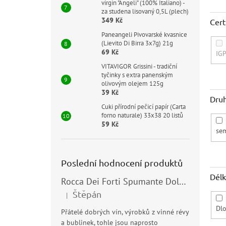
virgin "Angeli" (100% Italiano) -
za studena lisovaný 0,5L (plech)
349 Kč
Cert
Paneangeli Pivovarské kvasnice
(Lievito Di Birra 3x7g) 21g
69 Kč
IG
VITAVIGOR Grissini - tradiční
tyčinky s extra panenským
olivovým olejem 125g
39 Kč
Druh
Cuki přírodní pečicí papír (Carta
forno naturale) 33x38 20 listů
59 Kč
se
Poslední hodnocení produktů
Délk
Rocca Dei Forti Spumante Dolce 11,5% 0,75l
Štěpán
|
Hodnocení produktu je 5 z 5 hvězdiček.
Dl
Přátelé dobrých vín, výrobků z vinné révy
a bublinek, tohle jsou naprosto