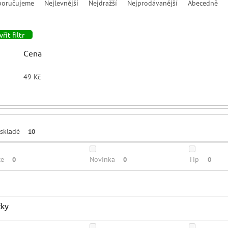
poručujeme
Nejlevnější
Nejdražší
Nejprodávanější
Abecedně
řít filtr
Cena
49
Kč
skladě
10
ce
Novinka
Tip
0
0
0
čky