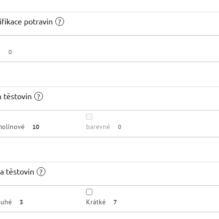
ifikace potravin
?
P
0
 těstovin
?
molinové
barevné
10
0
a těstovin
?
ouhé
Krátké
3
7