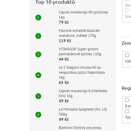
Top 10 produktů
Bar
Caputo mouka typ 00 (pizzeria)
Gra
1kg
79 Kč
Falcone Amaretti klasické
mandlové, měkké 170g
119 Kč
Zem
VITAVIGOR Super grissini
parmazánové tyčinky 110g
44 Kč
Itá
Le 5 Stagioni mouka 00 na
neapolskou pizzu Napolitana
1kg
65 Kč
Reg
Caputo mouka typ 0 (Manitoba
Oro) 1kg
89 Kč
Ka
La Molisana Spaghetti (No. 15)
500g
Apu
49 Kč
Bartolini Olivový olej extra