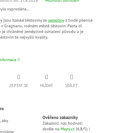
oručit do:
27.8.2026
Možnosti doručení
byla vyprodána…
 jsou italské těstoviny ze
semoliny
z tvrdé pšenice
 v Gragnanu, rodném městě těstovin. Pasta di
 je chráněné zeměpisné označení původu a je
ěstovin té nejvyšší kvality.
informace
ZEPTAT SE
HLÍDAT
SDÍLET
ro
Ověřeno zákazníky
, aby
Zákazníci nás hodnotí
skvěle na
Mapy.cz
(4,8/5) i
posíláme