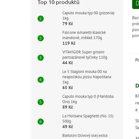
z
Top 10 produktů
5
hvě
Caputo mouka typ 00 (pizzeria)
Bar
1kg
79 Kč
pré
pov
Falcone Amaretti klasické
pom
mandlové, měkké 170g
kte
119 Kč
omá
VITAVIGOR Super grissini
a j
parmazánové tyčinky 110g
P
44 Kč
Le 5 Stagioni mouka 00 na
neapolskou pizzu Napolitana
1kg
D
65 Kč
K
Caputo mouka typ 0 (Manitoba
Oro) 1kg
r
89 Kč
a 
La Molisana Spaghetti (No. 15)
S
500g
49 Kč
S
Bartolini Olivový olej extra
A