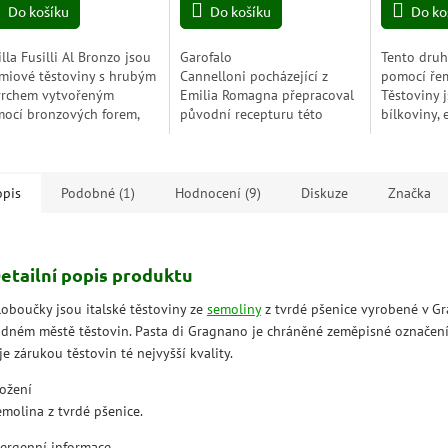
z
z
Do košíku
Do košíku
Do ko
5
5
zdiček.
hvězdiček.
hvězdiček.
illa Fusilli Al Bronzo jsou
Garofalo
Tento druh
miové těstoviny s hrubým
Cannelloni pocházející z
pomocí ře
rchem vytvořeným
Emilia Romagna přepracoval
Těstoviny 
ocí bronzových forem,
původní recepturu této
bílkoviny, 
ré dokonale zachycují
speciality s chutí a
dobrou odo
čky. Mají jemnou texturu
řemeslnou moudrostí.Díky
Jsou připr
sou ideální pro...
válcovému tvaru jsou ideální
těsta,...
pro...
opis
Podobné (1)
Hodnocení (9)
Diskuze
Značka
etailní popis produktu
loboučky jsou italské těstoviny ze
semoliny
z tvrdé pšenice vyrobené v G
odném městě těstovin. Pasta di Gragnano je chráněné zeměpisné označen
je zárukou těstovin té nejvyšší kvality.
ložení
emolina z tvrdé pšenice.
lergenní informace