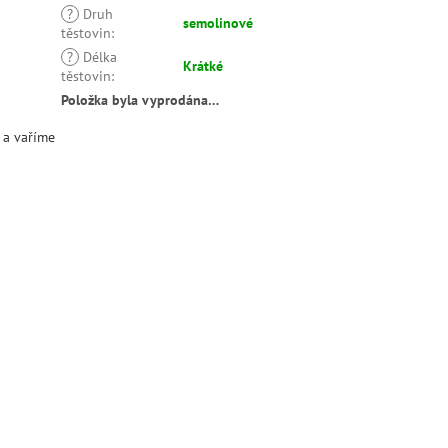
?
Druh
semolinové
těstovin
:
?
Délka
Krátké
těstovin
:
Položka byla vyprodána…
 a vaříme