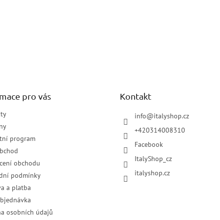
rmace pro vás
Kontakt
ty
info
@
italyshop.cz
ny
+420314008310
tní program
Facebook
obchod
ItalyShop_cz
cení obchodu
italyshop.cz
dní podmínky
a a platba
objednávka
a osobních údajů