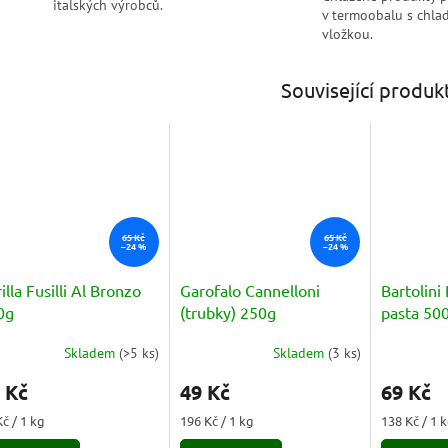
italských výrobců.
v termoobalu s chlad
vložkou.
Související produk
65 Kč
65 Kč
–24 %
–24 %
illa Fusilli Al Bronzo
Garofalo Cannelloni
Bartolini 
0g
(trubky) 250g
pasta 50
Skladem
(
>5 ks
)
Skladem
(
3 ks
)
měrné
Průměrné
Průměrné
nocení
hodnocení
hodnocení
 Kč
49 Kč
69 Kč
duktu
produktu
produktu
je
je
ná
Měrná
Měrná
Kč / 1 kg
196 Kč / 1 kg
138 Kč / 1 
5,0
5,0
a:
cena:
cena: