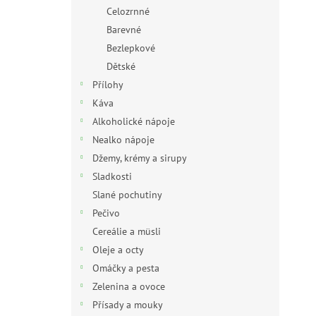
n
Celozrnné
e
Barevné
l
Bezlepkové
Dětské
Přílohy
Káva
Alkoholické nápoje
Nealko nápoje
Džemy, krémy a sirupy
Sladkosti
Slané pochutiny
Pečivo
Cereálie a müsli
Oleje a octy
Omáčky a pesta
Zelenina a ovoce
Přísady a mouky