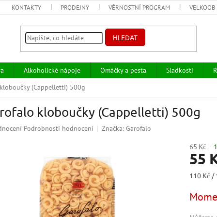
KONTAKTY
PRODEJNY
VĚRNOSTNÍ PROGRAM
VELKOOB
HLEDAT
va
Alkoholické nápoje
Omáčky a pesta
Sladkosti
R
kloboučky (Cappelletti) 500g
rofalo kloboučky (Cappelletti) 500g
ěrné
dnocení
Podrobnosti hodnocení
Značka:
Garofalo
ocení
uktu
65 Kč
–
55 
Měrná
110 Kč / 
cena:
iček.
Momen