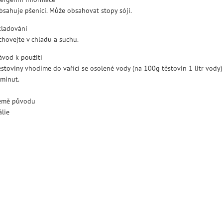
bsahuje pšenici. Může obsahovat stopy sóji.
kladování
chovejte v chladu a suchu.
ávod k použití
ěstoviny vhodíme do vařící se osolené vody (na 100g těstovin 1 litr vody)
 minut.
emě původu
álie