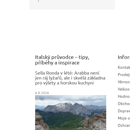
|
Hodnocení produktu je 5 z 5 hvězdiček.
Z
á
p
a
t
í
Italský průvodce – tipy,
Info
příběhy a inspirace
Kontak
Sella Ronda v létě: Arabba není
Prodej
jen ráj lyžařů, ale i skvělá základna
Věrnos
pro výlety a horskou kuchyni
Velko
6.8.2026
Hodno
Obcho
Doprav
Moje 
Ochran