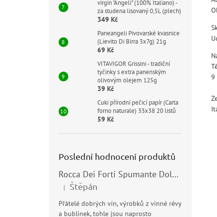
virgin "Angeli" (100% Italiano) -
O
za studena lisovaný 0,5L (plech)
349 Kč
S
Paneangeli Pivovarské kvasnice
U
(Lievito Di Birra 3x7g) 21g
69 Kč
N
VITAVIGOR Grissini - tradiční
T
tyčinky s extra panenským
9
olivovým olejem 125g
39 Kč
Z
Cuki přírodní pečicí papír (Carta
It
forno naturale) 33x38 20 listů
59 Kč
Poslední hodnocení produktů
Rocca Dei Forti Spumante Dolce 11,5% 0,75l
Štěpán
|
Hodnocení produktu je 5 z 5 hvězdiček.
Přátelé dobrých vín, výrobků z vinné révy
a bublinek, tohle jsou naprosto