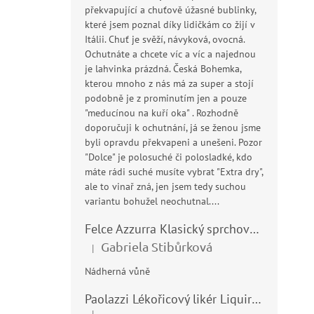
překvapující a chuťově úžasné bublinky,
které jsem poznal díky lidičkám co žijí v
Itálii. Chuť je svěží, návyková, ovocná.
Ochutnáte a chcete víc a víc a najednou
je lahvinka prázdná. Česká Bohemka,
kterou mnoho z nás má za super a stojí
podobně je z prominutím jen a pouze
"meducínou na kuří oka" . Rozhodně
doporučuji k ochutnání, já se ženou jsme
byli opravdu překvapeni a unešeni. Pozor
"Dolce" je polosuché či polosladké, kdo
máte rádi suché musíte vybrat "Extra dry",
ale to vinař zná, jen jsem tedy suchou
variantu bohužel neochutnal....
Felce Azzurra Klasický sprchový gel - doccia gel 400ml
Gabriela Stibůrková
|
Hodnocení produktu je 5 z 5 hvězdiček.
Nádherná vůně
Paolazzi Lékořicový likér Liquirizia 24% 0,7L