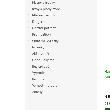
Masné výrobky
Ryby a plody moře
Mléčné výrobky
Drogerie
Domácí potřeby
Pro mazlíčky
Chlazené výrobky
Novinky
Akční zboží
Doporučujeme
Bezlepkové
Bar
Výprodej
50
Regiony
Věrnostní program
Prů
Značky
hod
49
pro
je
Měr
98 
5,0
cen