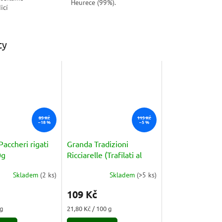
Heurece (99%).
icí
ty
85 Kč
115 Kč
–18 %
–5 %
Paccheri rigati
Granda Tradizioni
0g
Ricciarelle (Trafilati al
Bronzo) 26cm 500g
Skladem
(
2 ks
)
Skladem
(
>5 ks
)
109 Kč
Měrná
kg
21,80 Kč / 100 g
cena: