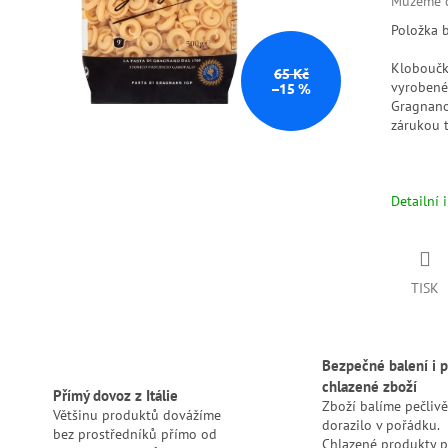
Můžeme d
Položka 
Kloboučky
65 Kč
vyrobené
–15 %
Gragnano
zárukou t
Detailní 
TISK
Bezpečné balení i p
chlazené zboží
Přímý dovoz z Itálie
Zboží balíme pečlivě
Většinu produktů dovážíme
dorazilo v pořádku.
bez prostředníků přímo od
Chlazené produkty 