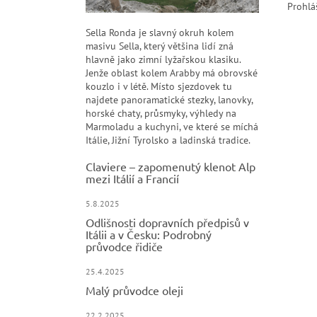
Prohlá
Sella Ronda je slavný okruh kolem
masivu Sella, který většina lidí zná
hlavně jako zimní lyžařskou klasiku.
Jenže oblast kolem Arabby má obrovské
kouzlo i v létě. Místo sjezdovek tu
najdete panoramatické stezky, lanovky,
horské chaty, průsmyky, výhledy na
Marmoladu a kuchyni, ve které se míchá
Itálie, Jižní Tyrolsko a ladinská tradice.
Claviere – zapomenutý klenot Alp
mezi Itálií a Francií
5.8.2025
Odlišnosti dopravních předpisů v
Itálii a v Česku: Podrobný
průvodce řidiče
25.4.2025
Malý průvodce oleji
22.2.2025