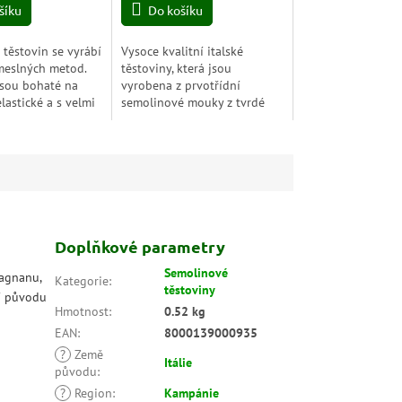
šíku
Do košíku
 těstovin se vyrábí
Vysoce kvalitní italské
meslných metod.
těstoviny, která jsou
jsou bohaté na
vyrobena z prvotřídní
elastické a s velmi
semolinové mouky z tvrdé
lností při vaření.
pšenice. Díky tradiční výrobě
aveny z porézního
pomocí bronzových forem
nabízí autentickou texturu
a...
Doplňkové parametry
Semolinové
ragnanu,
Kategorie
:
těstoviny
í původu
Hmotnost
:
0.52 kg
EAN
:
8000139000935
?
Země
Itálie
původu
:
?
Region
:
Kampánie