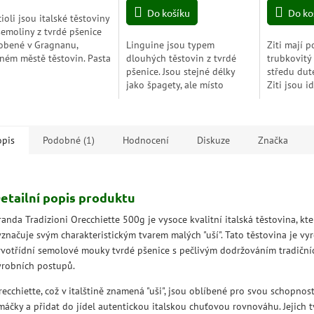
z
z
Do košíku
Do ko
cioli jsou italské těstoviny
5
5
semoliny z tvrdé pšenice
zdiček.
hvězdiček.
hvězdiček.
obené v Gragnanu,
Linguine jsou typem
Ziti mají 
ném městě těstovin. Pasta
dlouhých těstovin z tvrdé
trubkovitý 
Gragnano je chráněné
pšenice. Jsou stejné délky
středu dut
ěpisné označení původu
jako špagety, ale místo
Ziti jsou i
e zárukou...
válcového tvaru jsou ploché.
pro husté,
Tvar předurčuje těstoviny
velkorysé k
k rybím, kořeněným...
výsledku...
opis
Podobné (1)
Hodnocení
Diskuze
Značka
etailní popis produktu
anda Tradizioni Orecchiette 500g je vysoce kvalitní italská těstovina, kte
yznačuje svým charakteristickým tvarem malých "uší". Tato těstovina je vy
rvotřídní semolové mouky tvrdé pšenice s pečlivým dodržováním tradiční
ýrobních postupů.
ecchiette, což v italštině znamená "uši", jsou oblíbené pro svou schopnost
máčky a přidat do jídel autentickou italskou chuťovou rovnováhu. Jejich t