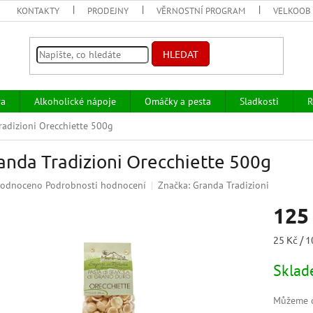
KONTAKTY
PRODEJNY
VĚRNOSTNÍ PROGRAM
VELKOOB
HLEDAT
va
Alkoholické nápoje
Omáčky a pesta
Sladkosti
R
radizioni Orecchiette 500g
anda Tradizioni Orecchiette 500g
ěrné
odnoceno
Podrobnosti hodnocení
Značka:
Granda Tradizioni
ocení
125
uktu
Měrná
25 Kč / 1
cena:
Skla
iček.
Můžeme d