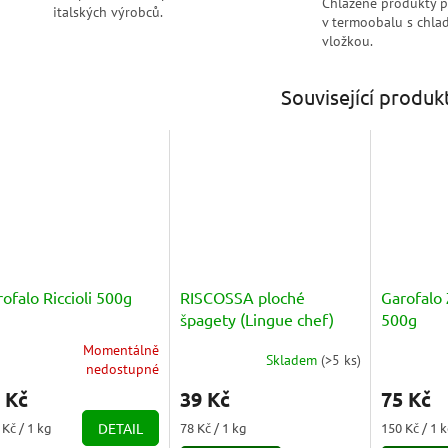
Chlazené produkty 
italských výrobců.
v termoobalu s chlad
vložkou.
Související produk
ofalo Riccioli 500g
RISCOSSA ploché
Garofalo 
špagety (Lingue chef)
500g
500g
Momentálně
Skladem
(
>5 ks
)
měrné
Průměrné
Průměrné
nedostupné
nocení
hodnocení
hodnocení
 Kč
39 Kč
75 Kč
duktu
produktu
produktu
je
je
ná
Měrná
Měrná
 Kč / 1 kg
DETAIL
78 Kč / 1 kg
150 Kč / 1 
5,0
5,0
a:
cena:
cena: