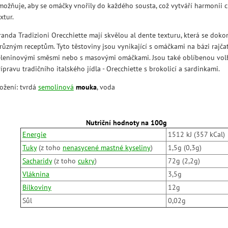
možňuje, aby se omáčky vnořily do každého sousta, což vytváří harmonii c
xtur.
randa Tradizioni Orecchiette mají skvělou al dente texturu, která se doko
 různým receptům. Tyto těstoviny jsou vynikající s omáčkami na bázi rajčat
eleninovými směsmi nebo s masovými omáčkami. Jsou také oblíbenou vol
ípravu tradičního italského jídla - Orecchiette s brokolicí a sardinkami.
ložení: tvrdá
semolinová
mouka
, voda
Nutriční hodnoty na 100g
Energie
1512 kJ (357 kCal)
Tuky
(z toho
nenasycené mastné kyseliny
)
1,5g (0,3g)
Sacharidy
(z toho
cukry
)
72g (2,2g)
Vláknina
3,5g
Bílkoviny
12g
Sůl
0,02g