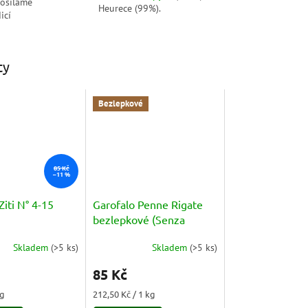
posíláme
Heurece (99%).
icí
ty
Bezlepkové
85 Kč
–11 %
Ziti N° 4-15
Garofalo Penne Rigate
bezlepkové (Senza
Glutine) 400g
Skladem
(
>5 ks
)
Skladem
(
>5 ks
)
85 Kč
Měrná
kg
212,50 Kč / 1 kg
cena: