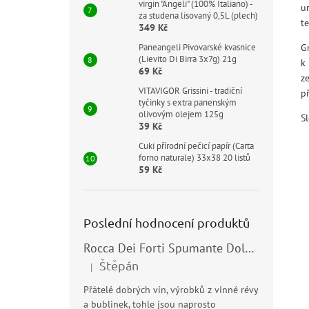
virgin "Angeli" (100% Italiano) -
u
za studena lisovaný 0,5L (plech)
te
349 Kč
G
Paneangeli Pivovarské kvasnice
(Lievito Di Birra 3x7g) 21g
k
69 Kč
z
VITAVIGOR Grissini - tradiční
př
tyčinky s extra panenským
olivovým olejem 125g
S
39 Kč
Cuki přírodní pečicí papír (Carta
forno naturale) 33x38 20 listů
59 Kč
Poslední hodnocení produktů
Rocca Dei Forti Spumante Dolce 11,5% 0,75l
Štěpán
|
Hodnocení produktu je 5 z 5 hvězdiček.
Přátelé dobrých vín, výrobků z vinné révy
a bublinek, tohle jsou naprosto