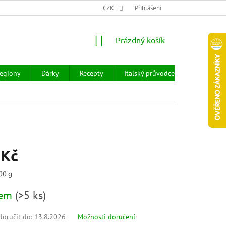
CHOD
HODNOCENÍ OBCHODU
CZK
OBCHODNÍ PODMÍNKY
Přihlášení
DOPR
NÁKUPNÍ
Prázdný košík
KOŠÍK
egiony
Dárky
Recepty
Italský průvodce
Prodejny
 Kč
00 g
dem
(
>5 ks
)
oručit do:
13.8.2026
Možnosti doručení