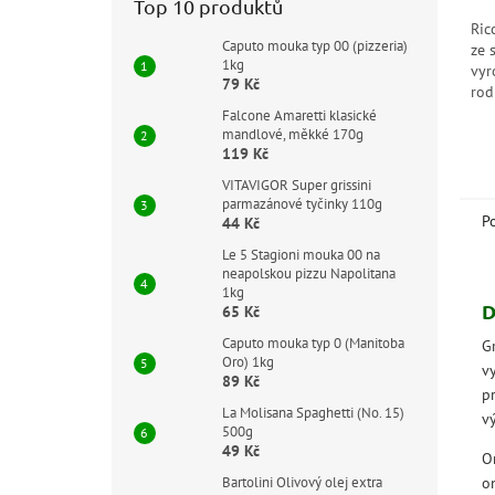
Top 10 produktů
z
Ric
5
Caputo mouka typ 00 (pizzeria)
ze 
hvě
1kg
vyr
79 Kč
rod
di 
Falcone Amaretti klasické
zem
mandlové, měkké 170g
119 Kč
a j
VITAVIGOR Super grissini
parmazánové tyčinky 110g
P
44 Kč
Le 5 Stagioni mouka 00 na
neapolskou pizzu Napolitana
1kg
D
65 Kč
Caputo mouka typ 0 (Manitoba
Gr
Oro) 1kg
v
89 Kč
p
La Molisana Spaghetti (No. 15)
v
500g
49 Kč
Or
o
Bartolini Olivový olej extra