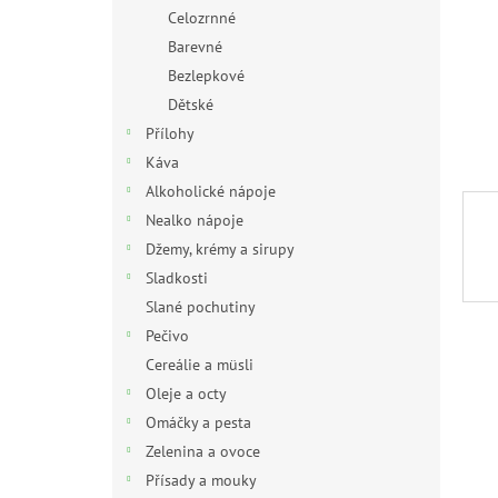
n
Celozrnné
e
Barevné
l
Bezlepkové
Dětské
Přílohy
Káva
Alkoholické nápoje
Nealko nápoje
Džemy, krémy a sirupy
Sladkosti
Slané pochutiny
Pečivo
Cereálie a müsli
Oleje a octy
Omáčky a pesta
Zelenina a ovoce
Přísady a mouky