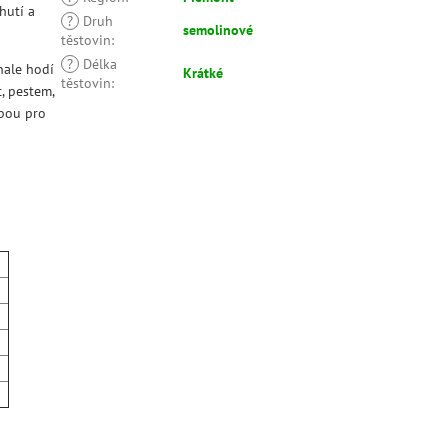
hutí a
?
Druh
semolinové
těstovin
:
?
Délka
nale hodí
Krátké
těstovin
:
, pestem,
bou pro