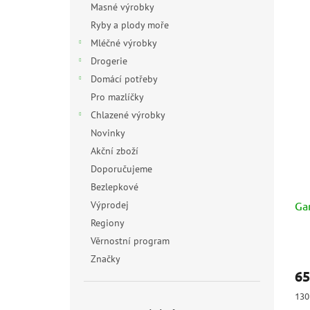
Masné výrobky
Ryby a plody moře
Mléčné výrobky
Drogerie
Domácí potřeby
Pro mazlíčky
Chlazené výrobky
Novinky
Akční zboží
Doporučujeme
Bezlepkové
Výprodej
Gar
Regiony
Věrnostní program
Prů
Značky
hod
65
pro
je
Měr
130
5,0
cen