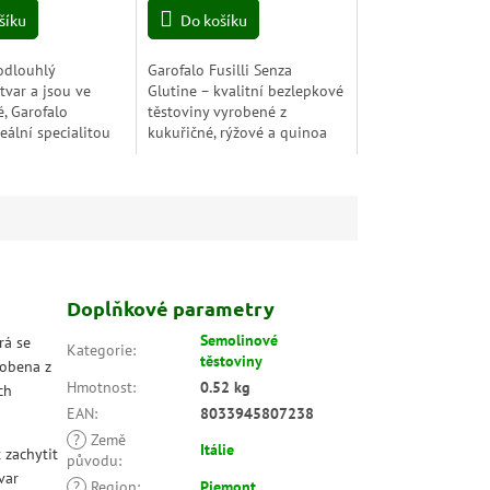
šíku
Do košíku
podlouhlý
Garofalo Fusilli Senza
tvar a jsou ve
Glutine – kvalitní bezlepkové
é, Garofalo
těstoviny vyrobené z
deální specialitou
kukuřičné, rýžové a quinoa
 plné omáčky.Díky
mouky. Perfektní pro ty, kteří
onzistenci,
hledají autentickou italskou
chuť bez lepku....
Doplňkové parametry
Semolinové
rá se
Kategorie
:
těstoviny
robena z
Hmotnost
:
0.52 kg
ch
EAN
:
8033945807238
?
Země
Itálie
 zachytit
původu
:
var
?
Region
:
Piemont