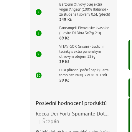
Bartolini Olivový olej extra
virgin "Angeli" (100% Italiano) -
za studena lisovaný 0,5L (plech)
349 Kč
Paneangeli Pivovarské kvasnice
(Lievito Di Birra 3x7g) 21g
69 Kč
VITAVIGOR Grissini - tradiční
tyčinky s extra panenským
olivovým olejem 125g
39 Kč
Cuki přírodní pečicí papír (Carta
forno naturale) 33x38 20 listů
59 Kč
Poslední hodnocení produktů
Rocca Dei Forti Spumante Dolce 11,5% 0,75l
Štěpán
|
Hodnocení produktu je 5 z 5 hvězdiček.
Přátelé dobrých vín, výrobků z vinné révy