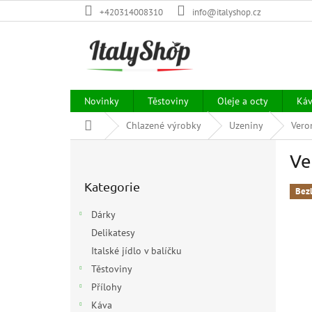
Přejít
+420314008310
info@italyshop.cz
na
obsah
Novinky
Těstoviny
Oleje a octy
Ká
Domů
Chlazené výrobky
Uzeniny
Vero
P
Ve
o
Přeskočit
s
Kategorie
kategorie
t
Bez
r
Dárky
a
Delikatesy
n
Italské jídlo v balíčku
n
í
Těstoviny
p
Přílohy
a
Káva