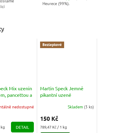
posíláme
Heurece (99%).
icí
ty
Bezlepkové
peck Mix uzenin
Martin Speck Jemně
em, pancettou a
pikantní uzené
 (Affettato
Kaminwurzen
tálně nedostupné
Skladem
(
3 ks
)
s cca 100g
(Kaminwurz Piccanti) 3ks
cca 190g
150 Kč
Měrná
1 kg
DETAIL
789,47 Kč / 1 kg
cena: