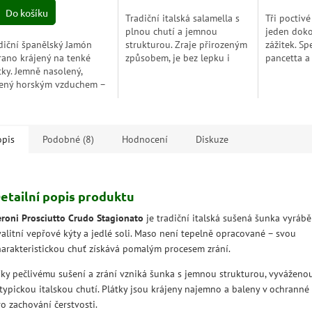
Do košíku
Tradiční italská salamella s
Tři poctivé
plnou chutí a jemnou
jeden doko
diční španělský Jamón
strukturou. Zraje přirozeným
zážitek. Spe
rano krájený na tenké
způsobem, je bez lepku i
pancetta a
tky. Jemně nasolený,
laktózy a ideální na prkénko,
potkávají v
ený horským vzduchem –
do sendvičů nebo jako rychlá
které voní 
entická chuť Španělska
svačina.
řemeslem a
pravená k okamžité
zumaci.
opis
Podobné (8)
Hodnocení
Diskuze
etailní popis produktu
eroni Prosciutto Crudo Stagionato
je tradiční italská sušená šunka vyrábě
valitní vepřové kýty a jedlé soli. Maso není tepelně opracované – svou
harakteristickou chuť získává pomalým procesem zrání.
íky pečlivému sušení a zrání vzniká šunka s jemnou strukturou, vyváženou
 typickou italskou chutí. Plátky jsou krájeny najemno a baleny v ochranné
o zachování čerstvosti.