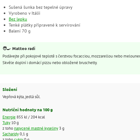
Sušená šunka bez tepelné úpravy
Vyrobeno v Itálii
Bez lepku
Tenké plátky připravené k servírování
Balení 70 g
🧑‍🍳
Matteo radí
Podávejte při pokojové teplotě s čerstvou focacciou, mozzarellou nebo meloune
Skvěle doplní i domácí pizzu nebo obložené bruschetty.
Složení
Vepřová kýta, jedlá sůl.
Nutriční hodnoty na 100 g
Energie
855 kJ / 204 kcal
Tuky
10 g
z toho
nasycené mastné kyseliny
3 g
Sacharidy
0,1 g
z toho
cukry
0 g