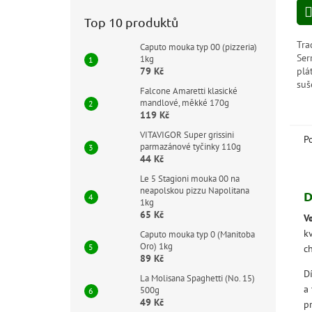
Top 10 produktů
Tra
Caputo mouka typ 00 (pizzeria)
Ser
1kg
79 Kč
plá
suš
Falcone Amaretti klasické
aut
mandlové, měkké 170g
při
119 Kč
kon
VITAVIGOR Super grissini
P
parmazánové tyčinky 110g
44 Kč
Le 5 Stagioni mouka 00 na
neapolskou pizzu Napolitana
D
1kg
65 Kč
V
k
Caputo mouka typ 0 (Manitoba
Oro) 1kg
c
89 Kč
D
La Molisana Spaghetti (No. 15)
a
500g
49 Kč
pr