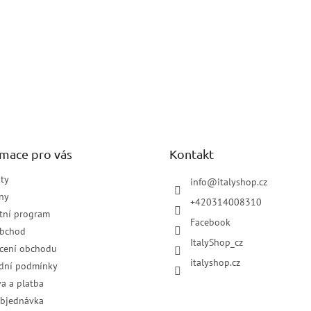
rmace pro vás
Kontakt
ty
info
@
italyshop.cz
ny
+420314008310
tní program
Facebook
obchod
ItalyShop_cz
cení obchodu
italyshop.cz
dní podmínky
a a platba
objednávka