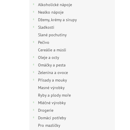
n
Alkoholické nápoje
e
Nealko nápoje
l
Džemy, krémy a sirupy
Sladkosti
Slané pochutiny
Pečivo
Cereálie a müsli
Oleje a octy
Omáčky a pesta
Zelenina a ovoce
Přísady a mouky
Masné výrobky
Ryby a plody moře
Mléčné výrobky
Drogerie
Domácí potřeby
Pro mazlíčky