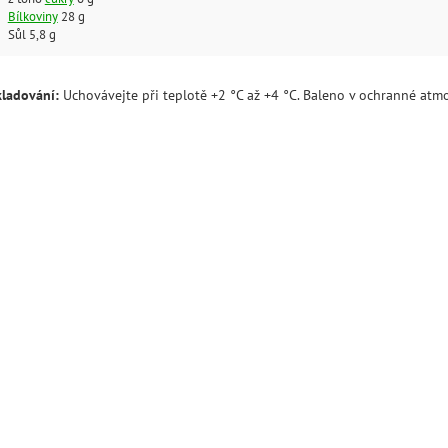
Bílkoviny
28 g
Sůl 5,8 g
kladování:
Uchovávejte při teplotě +2 °C až +4 °C. Baleno v ochranné atmo