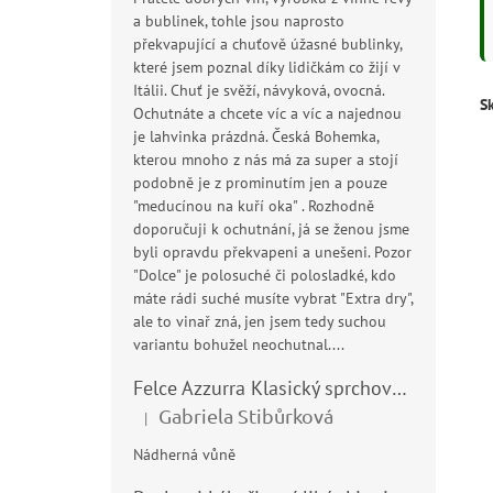
a bublinek, tohle jsou naprosto
překvapující a chuťově úžasné bublinky,
které jsem poznal díky lidičkám co žijí v
Itálii. Chuť je svěží, návyková, ovocná.
S
Ochutnáte a chcete víc a víc a najednou
je lahvinka prázdná. Česká Bohemka,
kterou mnoho z nás má za super a stojí
podobně je z prominutím jen a pouze
"meducínou na kuří oka" . Rozhodně
doporučuji k ochutnání, já se ženou jsme
byli opravdu překvapeni a unešeni. Pozor
"Dolce" je polosuché či polosladké, kdo
máte rádi suché musíte vybrat "Extra dry",
ale to vinař zná, jen jsem tedy suchou
variantu bohužel neochutnal....
Felce Azzurra Klasický sprchový gel - doccia gel 400ml
Gabriela Stibůrková
|
Hodnocení produktu je 5 z 5 hvězdiček.
Nádherná vůně