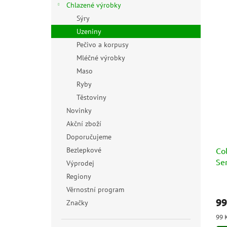
Chlazené výrobky
Sýry
Uzeniny
Pečivo a korpusy
Mléčné výrobky
Maso
Ryby
Těstoviny
Novinky
Akční zboží
Doporučujeme
Bezlepkové
Col
Se
Výprodej
Regiony
Věrnostní program
99
Značky
Měr
99 
cen