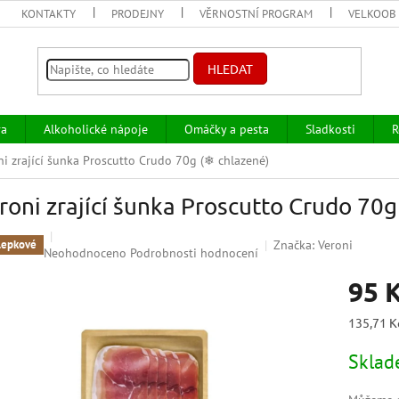
KONTAKTY
PRODEJNY
VĚRNOSTNÍ PROGRAM
VELKOOB
HLEDAT
va
Alkoholické nápoje
Omáčky a pesta
Sladkosti
R
ni zrající šunka Proscutto Crudo 70g
(❄ chlazené)
roni zrající šunka Proscutto Crudo 70
Značka:
Veroni
lepkové
Průměrné
Neohodnoceno
Podrobnosti hodnocení
hodnocení
95 
produktu
je
0,0
Měrná
135,71 K
z
cena:
5
Skla
hvězdiček.