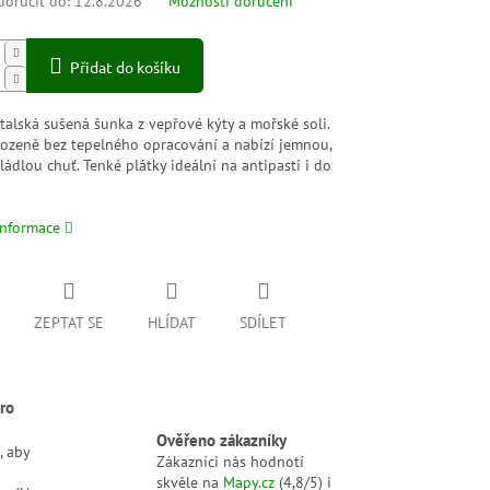
oručit do:
12.8.2026
Možnosti doručení
Přidat do košíku
italská sušená šunka z vepřové kýty a mořské soli.
irozeně bez tepelného opracování a nabízí jemnou,
ládlou chuť. Tenké plátky ideální na antipasti i do
.
informace
ZEPTAT SE
HLÍDAT
SDÍLET
ro
Ověřeno zákazníky
, aby
Zákazníci nás hodnotí
skvěle na
Mapy.cz
(4,8/5) i