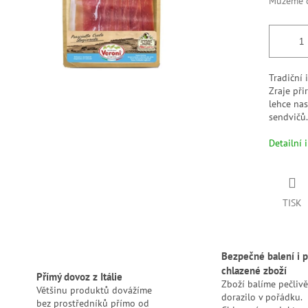
Můžeme d
Tradiční 
Zraje př
lehce nas
sendvičů
Detailní 
TISK
Bezpečné balení i p
chlazené zboží
Přímý dovoz z Itálie
Zboží balíme pečlivě
Většinu produktů dovážíme
dorazilo v pořádku.
bez prostředníků přímo od