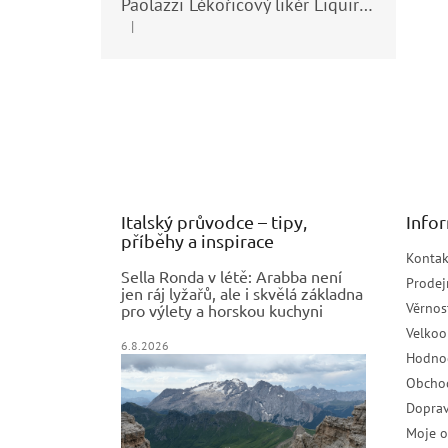
Paolazzi Lékořicový likér Liquirizia 24% 0,7L
|
Hodnocení produktu je 5 z 5 hvězdiček.
Z
á
p
a
t
í
Italský průvodce – tipy,
Info
příběhy a inspirace
Kontak
Sella Ronda v létě: Arabba není
Prodej
jen ráj lyžařů, ale i skvělá základna
Věrnos
pro výlety a horskou kuchyni
Velko
6.8.2026
Hodno
Obcho
Doprav
Moje 