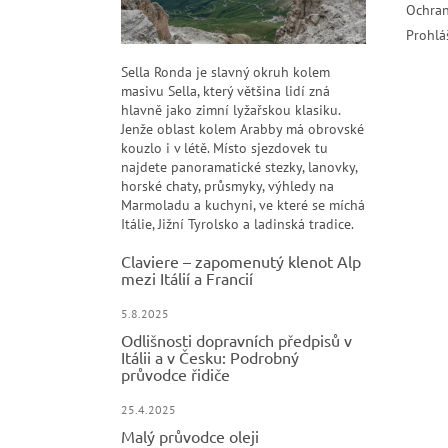
Ochran
Prohlá
Sella Ronda je slavný okruh kolem
masivu Sella, který většina lidí zná
hlavně jako zimní lyžařskou klasiku.
Jenže oblast kolem Arabby má obrovské
kouzlo i v létě. Místo sjezdovek tu
najdete panoramatické stezky, lanovky,
horské chaty, průsmyky, výhledy na
Marmoladu a kuchyni, ve které se míchá
Itálie, Jižní Tyrolsko a ladinská tradice.
Claviere – zapomenutý klenot Alp
mezi Itálií a Francií
5.8.2025
Odlišnosti dopravních předpisů v
Itálii a v Česku: Podrobný
průvodce řidiče
25.4.2025
Malý průvodce oleji