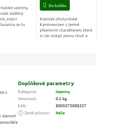
Do košíku
 italské uzeniny,
nale sladěný
ck, zrající
Klasické jihotyrolské
 lucanica se tu
Kaminwurzen s jemně
 tenkých plátcích,
pikantním charakterem, které
tradicí, poctivým
si vás získají plnou chutí a
...
příjemně zauzeným aroma. V
balení najdete 3 kusy poctivé
italské speciality,...
Doplňkové parametry
Kategorie
:
Uzeniny
ná z
Hmotnost
:
0.1 kg
EAN
:
8005573008257
?
Země původu
:
Itálie
 slaností
 atmosféře