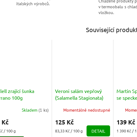
Chlazené produkty 
italských výrobců.
v termoobalu s chlad
vložkou.
Související produk
lell zrající šunka
Veroni salám vepřový
Martin S
rrano 100g
(Salamella Stagionata)
se speck
150g
lucanikou
Skladem
(
1 ks
)
Momentálně nedostupné
Momen
misto) 1k
 Kč
125 Kč
139 Kč
ná
Měrná
Měrná
Kč / 100 g
83,33 Kč / 100 g
DETAIL
1 390 Kč / 
a:
cena:
cena: