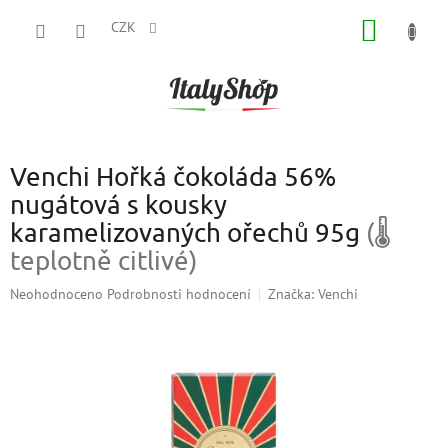
Přejít
NÁKUP
na
CZK
obsah
KOŠÍK
Venchi Hořká čokoláda 56%
nugátová s kousky
karamelizovaných ořechů 95g
(🌡
teplotně citlivé)
Průměrné
Neohodnoceno
Podrobnosti hodnocení
Značka:
Venchi
hodnocení
produktu
je
0,0
z
5
hvězdiček.