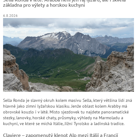
í
základna pro výlety a horskou kuchyni
6.8.2026
Sella Ronda je slavný okruh kolem masivu Sella, který většina lidí zná
hlavně jako zimní lyžařskou klasiku. Jenže oblast kolem Arabby má
obrovské kouzlo i v létě. Místo sjezdovek tu najdete panoramatické
stezky, lanovky, horské chaty, průsmyky, výhledy na Marmoladu a
kuchyni, ve které se míchá Itálie, Jižní Tyrolsko a ladinská tradice.
Claviere – zapomenutý klenot Alp mezi Itálií a Francií