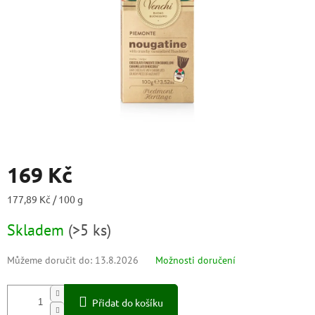
169 Kč
Měrná
177,89 Kč / 100 g
cena:
Skladem
(
>5 ks
)
Můžeme doručit do:
13.8.2026
Možnosti doručení
Přidat do košíku