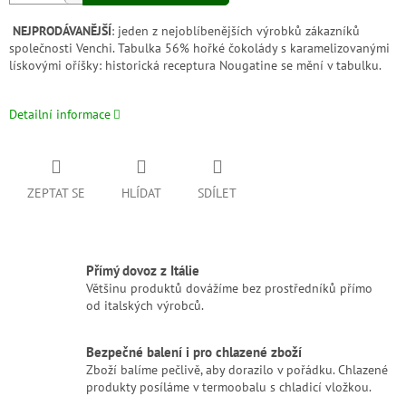
NEJPRODÁVANĚJŠÍ
: jeden z nejoblíbenějších výrobků zákazníků
společnosti Venchi. Tabulka 56% hořké čokolády s karamelizovanými
lískovými oříšky: historická receptura Nougatine se mění v tabulku.
Detailní informace
ZEPTAT SE
HLÍDAT
SDÍLET
Přímý dovoz z Itálie
Většinu produktů dovážíme bez prostředníků přímo
od italských výrobců.
Bezpečné balení i pro chlazené zboží
Zboží balíme pečlivě, aby dorazilo v pořádku. Chlazené
produkty posíláme v termoobalu s chladicí vložkou.