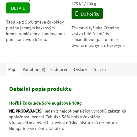
5,0
cena:
Měrná
175 Kč / 100 g
DETAIL
cena:
z
Do košíku
5
hvězdiček.
Tabulka z 56% tmavé čokolády
plněná jemným kakaovým
Třívrstvá tyčinka Cremino –
krémem, mlékem a kandovanou
vrstva bílé čokolády
pomerančovou kůrou.
s mandlovou pastou mezi
Oranžová tabulka (100g) je
dvěma mléčnými s lískovými
uzavřena ve speciálním obalu,
oříšky (Piemont IGP0.
který udržuje...
Dokonalost nadčasové
čokolády Cremino
piedmontské...
Popis
Podobné (8)
Hodnocení
Diskuze
Značka
Detailní popis produktu
Hořká čokoláda 56% nugátová 100g
NEJPRODÁVANĚJŠÍ
: jeden z nejoblíbenějších výrobků zákazníků
společnosti Venchi. Tabulka 56% hořké čokolády
s karamelizovanými lískovými oříšky: historická receptura
Nougatine se mění v tabulku.