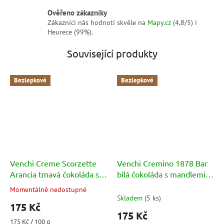
Ověřeno zákazníky
Zákazníci nás hodnotí skvěle na
Mapy.cz
(4,8/5) i
Heurece (99%).
Související produkty
Bezlepkové
Bezlepkové
Venchi Creme Scorzette
Venchi Cremino 1878 Bar
Arancia tmavá čokoláda s
bílá čokoláda s mandlemi
kandovanou
uvnitř mléčné čokolády
Momentálně nedostupné
Průměrné
pomerančovou kůrou 100g
100g
Skladem
(
5 ks
)
hodnocení
175 Kč
produktu
175 Kč
je
Měrná
175 Kč / 100 g