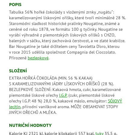
POPIS
Tabulka 56% hořké čokolády s vloženými zrnky „nugátu“:
karamelizovanými lískovými oříšky, které tvoří minimálně 28 %.
Staromódní sladkost historické pralinky Nougatine, známé a
ceněné od roku 1878, ve formátu 100 g tyčinky. Nougatine se
vyrábí výhradně z piemontských lískových oříšků s CHZO,
balených v sáčku, který zachovává čerstvost, a ve zlaté krabičce.
Bar Nougatine je také držitelem ceny Tavoletta D'oro, kterou
v roce 2015 udělila společnost Compagnia del Cioccolato.
Přirozeně
bezlepkové
.
SLOŽENÍ
EXTRA HOŘKÁ ČOKOLÁDA (MIN. 56 % KAKAA)
S KARAMELIZOVANÝMI JÁDRY LÍSKOVÝCH OŘÍŠKŮ (28 %).
BEZLEPKOVÉ SLOŽENÍ: Kakaová hmota, cukr, karamelizované
piemontské lískové ořechy
I.G.P.
(cukr, piemontské lískové
ořechy I.G.P. 48 %) 28,0 %, kakaové máslo, emulgátor:
SÓJOVÝ
lecitin
, přírodní vanilkové aroma. MŮŽE OBSAHOVAT STOPY
JINÝCH OŘECHŮ A MLÉKA.
NUTRIČNÍ HODNOTY
Kalorie KJ 2321 kJ, kalorie kilokalorií 557 kcal,
tuky
35,5 g,