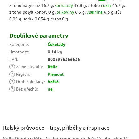
z toho nasycené 16,7 g,
sacharidy
49,8 g, z toho
cukry
45,7 g,
z toho polyalkoholy 0 g,
bílkoviny
6,6 g,
vláknina
6,3 g, sůl
0,09 g, sodík 0,034 g, trans 0 g.
Doplňkové parametry
Kategorie
:
Čokolády
Hmotnost
:
0.14 kg
EAN
:
8002996366636
?
Země původu
:
Itálie
?
Region
:
Piemont
?
Druh čokolády
:
hořká
?
Bez ořechů
:
ne
Z
á
p
a
Italský průvodce – tipy, příběhy a inspirace
t
Sella Ronda v létě: Arabba není jen ráj lyžařů, ale i skvělá