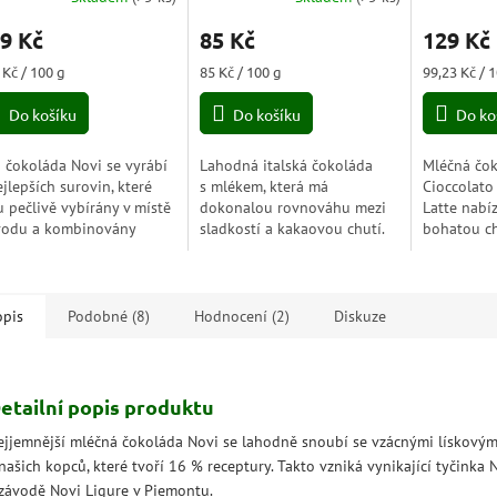
nocení
hodnocení
hodnocení
9 Kč
85 Kč
129 Kč
duktu
produktu
produktu
je
je
ná
Měrná
Měrná
 Kč / 100 g
85 Kč / 100 g
99,23 Kč / 
5,0
5,0
a:
cena:
cena:
z
z
Do košíku
Do košíku
Do ko
5
5
zdiček.
hvězdiček.
hvězdiček.
á čokoláda Novi se vyrábí
Lahodná italská čokoláda
Mléčná čo
ejlepších surovin, které
s mlékem, která má
Cioccolato
u pečlivě vybírány v místě
dokonalou rovnováhu mezi
Latte nabí
odu a kombinovány
sladkostí a kakaovou chutí.
bohatou c
okonalé rovnováze. Jemný
Tato čokoláda je vyrobena
čokolády, k
ohatý na mléko je jídlem
z kvalitních surovin, které
doplňuje s
říjemnou...
vám poskytnou...
Tato kombi
skvělý...
opis
Podobné (8)
Hodnocení (2)
Diskuze
etailní popis produktu
ejjemnější mléčná čokoláda Novi se lahodně snoubí se vzácnými lískovým
našich kopců, které tvoří 16 % receptury. Takto vzniká vynikající tyčinka 
 závodě Novi Ligure v Piemontu.