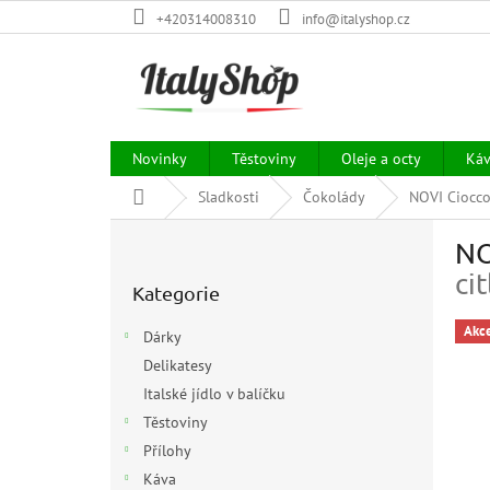
Přejít
+420314008310
info@italyshop.cz
na
obsah
Novinky
Těstoviny
Oleje a octy
Ká
Domů
Sladkosti
Čokolády
NOVI Ciocco
P
NO
o
Přeskočit
s
cit
Kategorie
kategorie
t
r
Akc
Dárky
a
Delikatesy
n
Italské jídlo v balíčku
n
í
Těstoviny
p
Přílohy
a
Káva