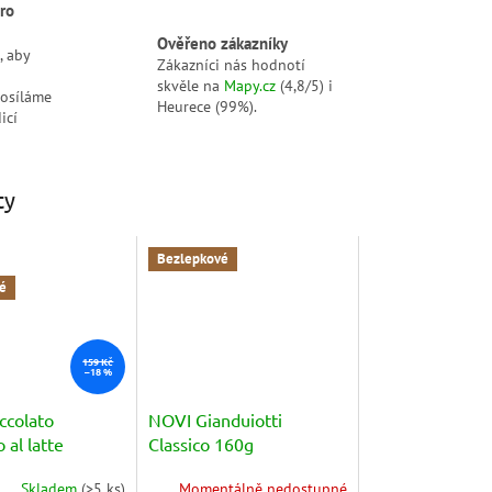
ro
Ověřeno zákazníky
, aby
Zákazníci nás hodnotí
skvěle na
Mapy.cz
(4,8/5) i
posíláme
Heurece (99%).
icí
ty
Bezlepkové
é
159 Kč
–18 %
ccolato
NOVI Gianduiotti
 al latte
Classico 160g
 oříšky) 130g
Skladem
(
>5 ks
)
Momentálně nedostupné