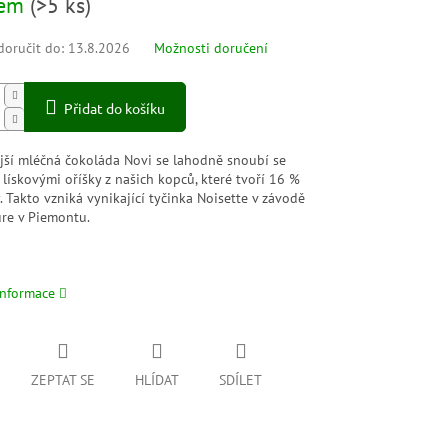
dem
(
>5 ks
)
oručit do:
13.8.2026
Možnosti doručení
Přidat do košíku
jší mléčná čokoláda Novi se lahodně snoubí se
lískovými oříšky z našich kopců, které tvoří 16 %
. Takto vzniká vynikající tyčinka Noisette v závodě
ure v Piemontu.
informace
ZEPTAT SE
HLÍDAT
SDÍLET