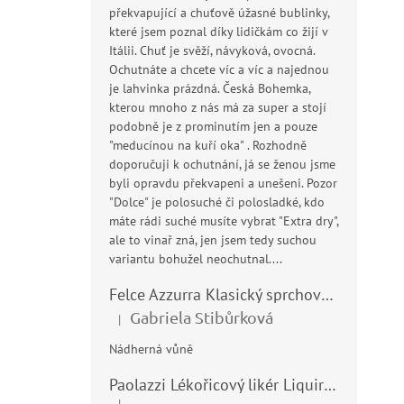
překvapující a chuťově úžasné bublinky,
které jsem poznal díky lidičkám co žijí v
Itálii. Chuť je svěží, návyková, ovocná.
Ochutnáte a chcete víc a víc a najednou
je lahvinka prázdná. Česká Bohemka,
kterou mnoho z nás má za super a stojí
podobně je z prominutím jen a pouze
"meducínou na kuří oka" . Rozhodně
doporučuji k ochutnání, já se ženou jsme
byli opravdu překvapeni a unešeni. Pozor
"Dolce" je polosuché či polosladké, kdo
máte rádi suché musíte vybrat "Extra dry",
ale to vinař zná, jen jsem tedy suchou
variantu bohužel neochutnal....
Felce Azzurra Klasický sprchový gel - doccia gel 400ml
Gabriela Stibůrková
|
Hodnocení produktu je 5 z 5 hvězdiček.
Nádherná vůně
Paolazzi Lékořicový likér Liquirizia 24% 0,7L