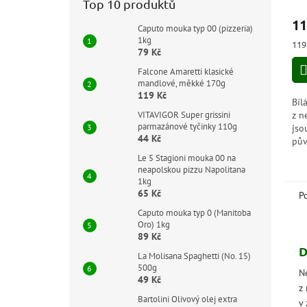
Top 10 produktů
hod
11
pro
Caputo mouka typ 00 (pizzeria)
je
1kg
Měr
119
5,0
79 Kč
cen
z
Falcone Amaretti klasické
5
mandlové, měkké 170g
hvě
119 Kč
Bíl
VITAVIGOR Super grissini
z n
parmazánové tyčinky 110g
jso
44 Kč
pův
v d
Le 5 Stagioni mouka 00 na
a b
neapolskou pizzu Napolitana
i p
1kg
65 Kč
P
Caputo mouka typ 0 (Manitoba
Oro) 1kg
89 Kč
D
La Molisana Spaghetti (No. 15)
500g
N
49 Kč
z 
Bartolini Olivový olej extra
v