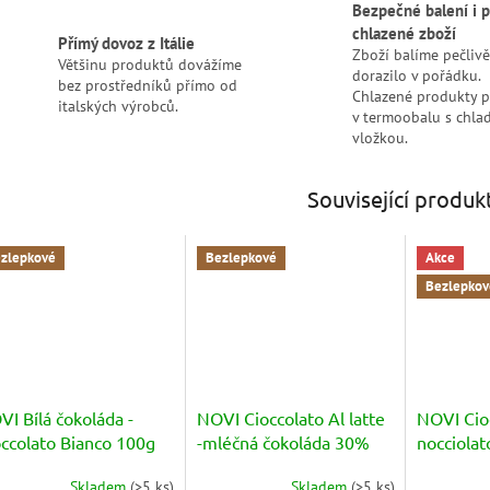
Bezpečné balení i p
chlazené zboží
Přímý dovoz z Itálie
Zboží balíme pečlivě
Většinu produktů dovážíme
dorazilo v pořádku.
bez prostředníků přímo od
Chlazené produkty 
italských výrobců.
v termoobalu s chlad
vložkou.
Související produk
zlepkové
Bezlepkové
Akce
Bezlepkov
I Bílá čokoláda -
NOVI Cioccolato Al latte
NOVI Cio
occolato Bianco 100g
-mléčná čokoláda 30%
nocciolato
kakaa
(mléčná s
Skladem
(
>5 ks
)
Skladem
(
>5 ks
)
měrné
Průměrné
Průměrné