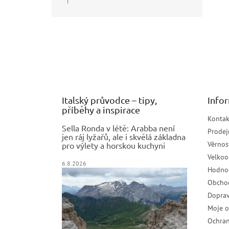
|
Hodnocení produktu je 5 z 5 hvězdiček.
Z
á
p
a
t
í
Italský průvodce – tipy,
Info
příběhy a inspirace
Kontak
Sella Ronda v létě: Arabba není
Prodej
jen ráj lyžařů, ale i skvělá základna
Věrnos
pro výlety a horskou kuchyni
Velko
6.8.2026
Hodno
Obcho
Doprav
Moje 
Ochran