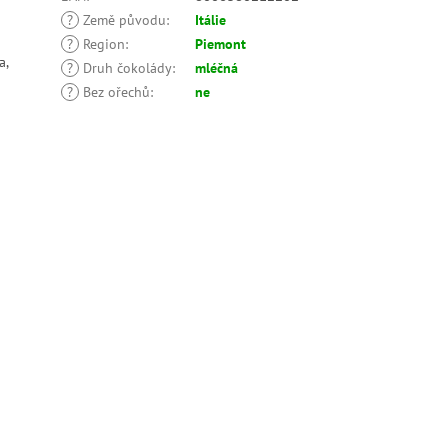
?
Země původu
:
Itálie
?
Region
:
Piemont
a,
?
Druh čokolády
:
mléčná
?
Bez ořechů
:
ne