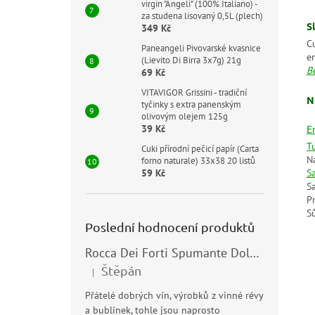
virgin "Angeli" (100% Italiano) -
za studena lisovaný 0,5L (plech)
S
349 Kč
C
Paneangeli Pivovarské kvasnice
e
(Lievito Di Birra 3x7g) 21g
B
69 Kč
VITAVIGOR Grissini - tradiční
N
tyčinky s extra panenským
olivovým olejem 125g
E
39 Kč
T
Cuki přírodní pečicí papír (Carta
N
forno naturale) 33x38 20 listů
S
59 Kč
S
Pr
Sů
Poslední hodnocení produktů
Rocca Dei Forti Spumante Dolce 11,5% 0,75l
Štěpán
|
Hodnocení produktu je 5 z 5 hvězdiček.
Přátelé dobrých vín, výrobků z vinné révy
a bublinek, tohle jsou naprosto