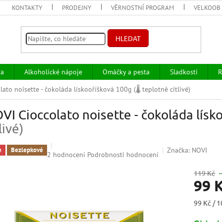
KONTAKTY
PRODEJNY
VĚRNOSTNÍ PROGRAM
VELKOOB
HLEDAT
va
Alkoholické nápoje
Omáčky a pesta
Sladkosti
R
lato noisette - čokoláda lískooříšková 100g
(🌡 teplotně citlivé)
VI Cioccolato noisette - čokoláda lís
livé)
Značka:
NOVI
e
Bezlepkové
Průměrné
2 hodnocení
Podrobnosti hodnocení
hodnocení
produktu
119 Kč
99 
je
5,0
z
Měrná
99 Kč / 1
5
cena:
hvězdiček.