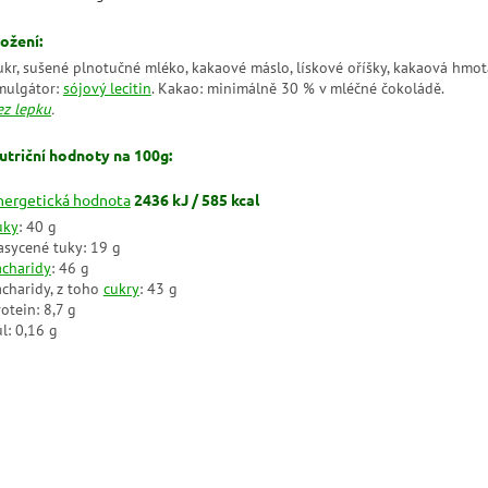
ložení:
ukr, sušené plnotučné mléko, kakaové máslo, lískové oříšky, kakaová hmot
mulgátor:
sójový lecitin
. Kakao: minimálně 30 % v mléčné čokoládě.
ez lepku
.
utriční hodnoty na 100g:
nergetická hodnota
2436 kJ / 585 kcal
uky
: 40 g
asycené tuky: 19 g
acharidy
: 46 g
acharidy, z toho
cukry
: 43 g
otein: 8,7 g
l: 0,16 g