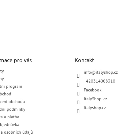
rmace pro vás
Kontakt
ty
info
@
italyshop.cz
ny
+420314008310
tní program
Facebook
obchod
ItalyShop_cz
cení obchodu
italyshop.cz
dní podmínky
a a platba
objednávka
a osobních údajů