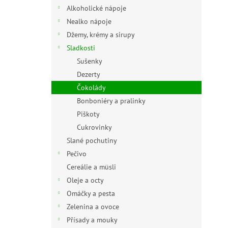
n
Alkoholické nápoje
e
Nealko nápoje
l
Džemy, krémy a sirupy
Sladkosti
Sušenky
Dezerty
Čokolády
Bonboniéry a pralinky
Piškoty
Cukrovinky
Slané pochutiny
Pečivo
Cereálie a müsli
Oleje a octy
Omáčky a pesta
Zelenina a ovoce
Přísady a mouky