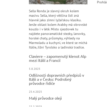
Prohlá
Sella Ronda je slavný okruh kolem
masivu Sella, který většina lidí zná
hlavně jako zimní lyžařskou klasiku.
Jenže oblast kolem Arabby má obrovské
kouzlo i v létě. Místo sjezdovek tu
najdete panoramatické stezky, lanovky,
horské chaty, průsmyky, výhledy na
Marmoladu a kuchyni, ve které se míchá
Itálie, Jižní Tyrolsko a ladinská tradice.
Claviere – zapomenutý klenot Alp
mezi Itálií a Francií
5.8.2025
Odlišnosti dopravních předpisů v
Itálii a v Česku: Podrobný
průvodce řidiče
25.4.2025
Malý průvodce oleji
22.2.2025