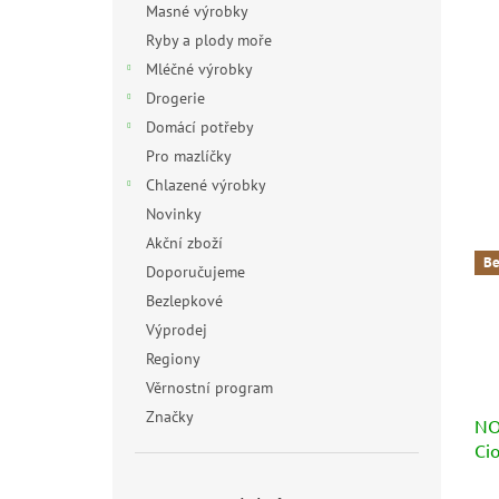
Masné výrobky
Ryby a plody moře
Mléčné výrobky
Drogerie
Domácí potřeby
Pro mazlíčky
Chlazené výrobky
Novinky
Akční zboží
Be
Doporučujeme
Bezlepkové
Výprodej
Regiony
Věrnostní program
Značky
NOV
Ci
Prů