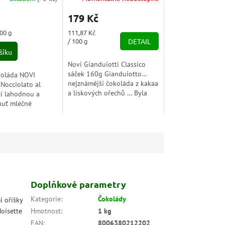
179 Kč
Měrná
100 g
111,87 Kč
cena:
/ 100 g
DETAIL
šíku
Novi Gianduiotti Classico
sáček 160g Gianduiotto…
koláda NOVI
nejznámější čokoláda z kakaa
 Nocciolato al
a lískových ořechů … Byla
zí lahodnou a
vytvořen v Piemontu
huť mléčné
v polovině 19. století,...
terá se skvěle
 křupavými oříšky.
nace přináší
Doplňkové parametry
Kategorie
:
Čokolády
i oříšky
Noisette
Hmotnost
:
1 kg
EAN
:
8006380212202