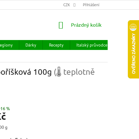
CHOD
HODNOCENÍ OBCHODU
CZK
OBCHODNÍ PODMÍNKY
Přihlášení
DOPR
NÁKUPNÍ
Prázdný košík
KOŠÍK
egiony
Dárky
Recepty
Italský průvodce
Prodejny
kooříšková 100g
(🌡 teplotně
–16 %
Kč
00 g