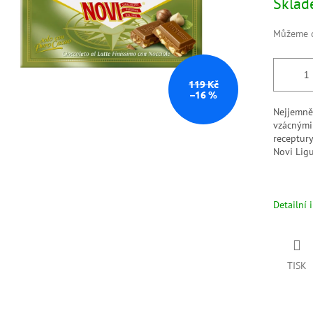
Skla
Můžeme d
119 Kč
–16 %
Nejjemně
vzácnými 
receptury
Novi Lig
Detailní 
TISK