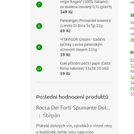
virgin "Angeli" (100% Italiano) -
n
za studena lisovaný 0,5L (plech)
349 Kč
S
Paneangeli Pivovarské kvasnice
s
(Lievito Di Birra 3x7g) 21g
m
69 Kč
m
VITAVIGOR Grissini - tradiční
B
tyčinky s extra panenským
olivovým olejem 125g
N
39 Kč
E
Cuki přírodní pečicí papír (Carta
T
forno naturale) 33x38 20 listů
N
59 Kč
S
S
P
Sů
Poslední hodnocení produktů
Rocca Dei Forti Spumante Dolce 11,5% 0,75l
Štěpán
|
Hodnocení produktu je 5 z 5 hvězdiček.
Přátelé dobrých vín, výrobků z vinné révy
a bublinek, tohle jsou naprosto