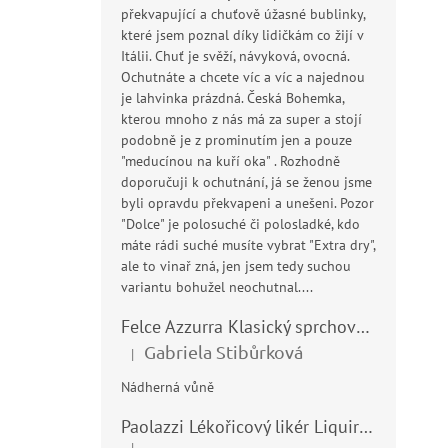
překvapující a chuťově úžasné bublinky,
které jsem poznal díky lidičkám co žijí v
Itálii. Chuť je svěží, návyková, ovocná.
Ochutnáte a chcete víc a víc a najednou
je lahvinka prázdná. Česká Bohemka,
kterou mnoho z nás má za super a stojí
podobně je z prominutím jen a pouze
"meducínou na kuří oka" . Rozhodně
doporučuji k ochutnání, já se ženou jsme
byli opravdu překvapeni a unešeni. Pozor
"Dolce" je polosuché či polosladké, kdo
máte rádi suché musíte vybrat "Extra dry",
ale to vinař zná, jen jsem tedy suchou
variantu bohužel neochutnal....
Felce Azzurra Klasický sprchový gel - doccia gel 400ml
Gabriela Stibůrková
|
Hodnocení produktu je 5 z 5 hvězdiček.
Nádherná vůně
Paolazzi Lékořicový likér Liquirizia 24% 0,7L