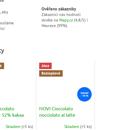
ro
Ověřeno zákazníky
, aby
Zákazníci nás hodnotí
skvěle na
Mapy.cz
(4,8/5) i
posíláme
Heurece (99%).
icí
ty
é
Akce
Bezlepkové
159 Kč
–18 %
ccolato
NOVI Cioccolato
 52% kakaa
nocciolato al latte
(mléčná s oříšky) 130g
Skladem
(
>5 ks
)
Skladem
(
>5 ks
)
Průměrné