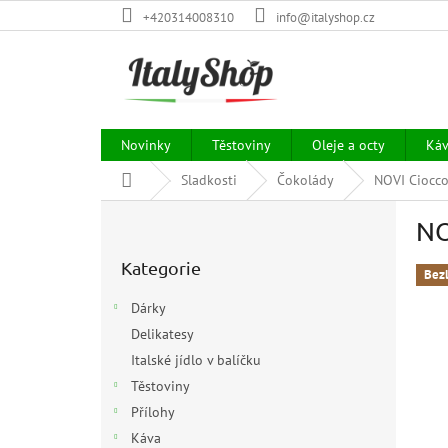
Přejít
+420314008310
info@italyshop.cz
na
obsah
Novinky
Těstoviny
Oleje a octy
Ká
Domů
Sladkosti
Čokolády
NOVI Ciocc
P
NO
o
Přeskočit
s
Kategorie
kategorie
t
Bez
r
Dárky
a
Delikatesy
n
Italské jídlo v balíčku
n
í
Těstoviny
p
Přílohy
a
Káva