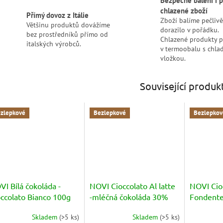
Bezpečné balení i p
chlazené zboží
Přímý dovoz z Itálie
Zboží balíme pečlivě
Většinu produktů dovážíme
dorazilo v pořádku.
bez prostředníků přímo od
Chlazené produkty 
italských výrobců.
v termoobalu s chlad
vložkou.
Související produk
zlepkové
Bezlepkové
Bezlepkov
I Bílá čokoláda -
NOVI Cioccolato Al latte
NOVI Cio
occolato Bianco 100g
-mléčná čokoláda 30%
Fondente
kakaa
100g
Skladem
(
>5 ks
)
Skladem
(
>5 ks
)
měrné
Průměrné
Průměrné