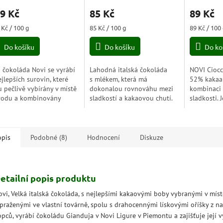
nocení
hodnocení
hodnocení
9 Kč
85 Kč
89 Kč
duktu
produktu
produktu
je
je
ná
Měrná
Měrná
 Kč / 100 g
85 Kč / 100 g
89 Kč / 100
5,0
5,0
a:
cena:
cena:
z
z
Do košíku
Do košíku
Do ko
5
5
zdiček.
hvězdiček.
hvězdiček.
á čokoláda Novi se vyrábí
Lahodná italská čokoláda
NOVI Ciocc
ejlepších surovin, které
s mlékem, která má
52% kakaa
u pečlivě vybírány v místě
dokonalou rovnováhu mezi
kombinaci 
odu a kombinovány
sladkostí a kakaovou chutí.
sladkosti. 
okonalé rovnováze. Jemný
Tato čokoláda je vyrobena
s bohatými
ohatý na mléko je jídlem
z kvalitních surovin, které
uspokojí m
říjemnou...
vám poskytnou...
čokolády. B
opis
Podobné (8)
Hodnocení
Diskuze
etailní popis produktu
ovi, Velká italská čokoláda, s nejlepšími kakaovými boby vybranými v mí
 praženými ve vlastní továrně, spolu s drahocennými lískovými oříšky z na
pců, vyrábí čokoládu Gianduja v Novi Ligure v Piemontu a zajišťuje její vy