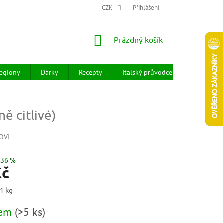
CHOD
HODNOCENÍ OBCHODU
CZK
OBCHODNÍ PODMÍNKY
Přihlášení
DOPR
NÁKUPNÍ
Prázdný košík
KOŠÍK
egiony
Dárky
Recepty
Italský průvodce
Prodejny
ně citlivé)
OVI
–36 %
Kč
 1 kg
dem
(
>5 ks
)