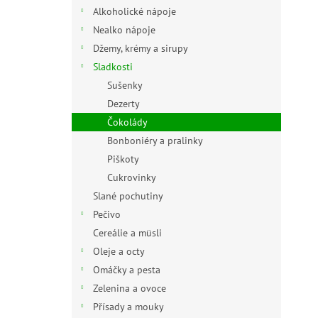
n
Alkoholické nápoje
e
Nealko nápoje
l
Džemy, krémy a sirupy
Sladkosti
Sušenky
Dezerty
Čokolády
Bonboniéry a pralinky
Piškoty
Cukrovinky
Slané pochutiny
Pečivo
Cereálie a müsli
Oleje a octy
Omáčky a pesta
Zelenina a ovoce
Přísady a mouky