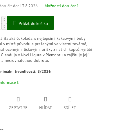
oručit do:
13.8.2026
Možnosti doručení
Přidat do košíku
ká italská čokoláda, s nejlepšími kakaovými boby
i v místě původu a praženými ve vlastní továrně,
rahocennými lískovými oříšky z našich kopců, vyrábí
Gianduja v Novi Ligure v Piemontu a zajišťuje její
í a nesrovnatelnou dobrotu.
nimální trvanlivosti: 8/2026
informace
ZEPTAT SE
HLÍDAT
SDÍLET