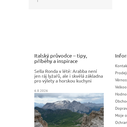
|
Hodnocení produktu je 5 z 5 hvězdiček.
Z
á
p
a
t
í
Italský průvodce – tipy,
Info
příběhy a inspirace
Kontak
Sella Ronda v létě: Arabba není
Prodej
jen ráj lyžařů, ale i skvělá základna
Věrnos
pro výlety a horskou kuchyni
Velko
6.8.2026
Hodno
Obcho
Doprav
Moje 
Ochran