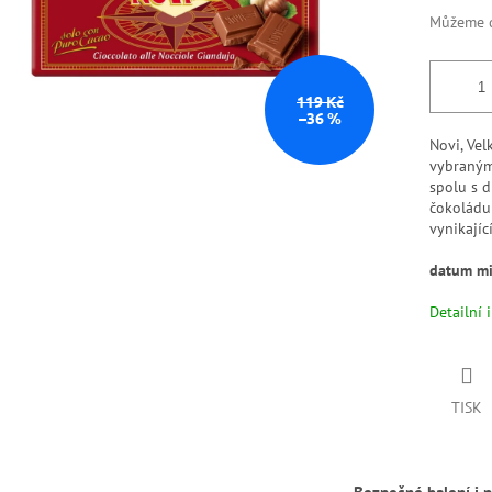
Můžeme d
119 Kč
–36 %
Novi, Vel
vybraným
spolu s d
čokoládu 
vynikajíc
datum mi
Detailní 
TISK