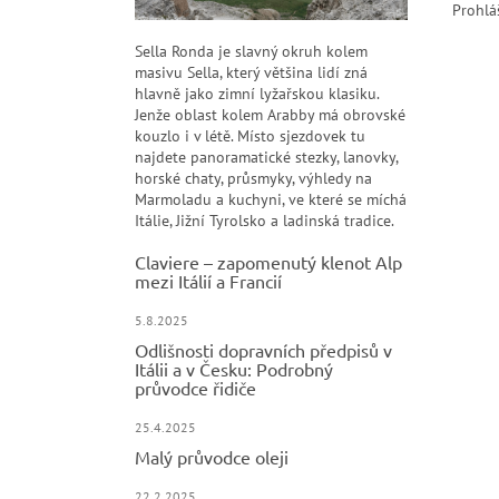
Prohlá
Sella Ronda je slavný okruh kolem
masivu Sella, který většina lidí zná
hlavně jako zimní lyžařskou klasiku.
Jenže oblast kolem Arabby má obrovské
kouzlo i v létě. Místo sjezdovek tu
najdete panoramatické stezky, lanovky,
horské chaty, průsmyky, výhledy na
Marmoladu a kuchyni, ve které se míchá
Itálie, Jižní Tyrolsko a ladinská tradice.
Claviere – zapomenutý klenot Alp
mezi Itálií a Francií
5.8.2025
Odlišnosti dopravních předpisů v
Itálii a v Česku: Podrobný
průvodce řidiče
25.4.2025
Malý průvodce oleji
22.2.2025