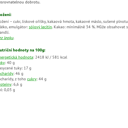
esrovnatelnou dobrotu.
ložení:
ložení – cukr, lískové oříšky, kakaová hmota, kakaové máslo, sušené plnot
léko, emulgátor:
sójový lecitin
. Kakao: minimálně 34 %. Může obsahovat 
andlí.
ez lepku
.
utriční hodnoty na 100g:
nergetická hodnota
: 2418 kJ / 581 kcal
uky
: 40 g
asycené tuky: 17 g
acharidy
: 46 g
acharidy, z toho
cukry
: 44 g
roteiny
: 6,6 g
l: 0,03 g