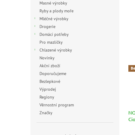
Masné výrobky
Ryby a plody moře
Mléčné výrobky
Drogerie
Domácí potřeby
Pro mazlíčky
Chlazené výrobky
Novinky
Akční zboží
Be
Doporučujeme
Bezlepkové
Výprodej
Regiony
Věrnostní program
NOV
Značky
Ci
Prů