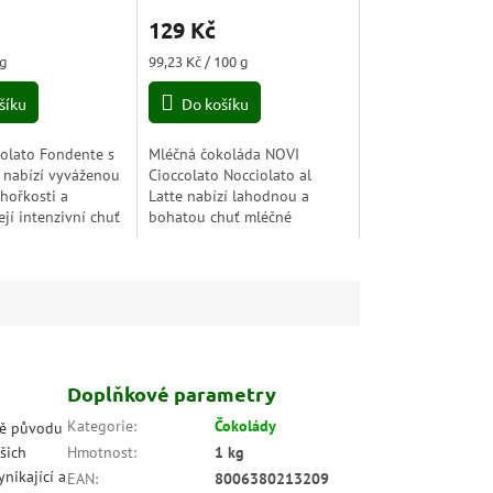
hodnocení
129 Kč
produktu
je
Měrná
 g
99,23 Kč / 100 g
5,0
cena:
z
šíku
Do košíku
5
hvězdiček.
olato Fondente s
Mléčná čokoláda NOVI
 nabízí vyváženou
Cioccolato Nocciolato al
hořkosti a
Latte nabízí lahodnou a
Její intenzivní chuť
bohatou chuť mléčné
 tóny kakaa
čokolády, která se skvěle
ilovníky tmavé
doplňuje s křupavými oříšky.
alení o...
Tato kombinace přináší
skvělý...
Doplňkové parametry
Kategorie
:
Čokolády
stě původu
šich
Hmotnost
:
1 kg
nikající a
EAN
:
8006380213209