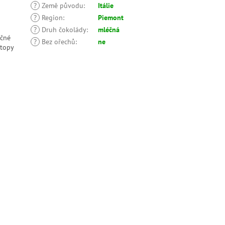
?
Země původu
:
Itálie
?
Region
:
Piemont
?
Druh čokolády
:
mléčná
učné
?
Bez ořechů
:
ne
stopy