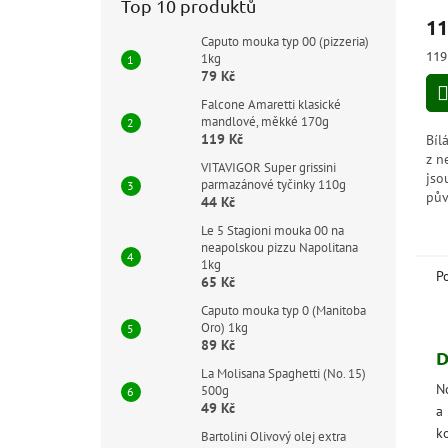
Top 10 produktů
hod
11
pro
Caputo mouka typ 00 (pizzeria)
je
Měr
119
1kg
5,0
cen
79 Kč
z
5
Falcone Amaretti klasické
mandlové, měkké 170g
hvě
119 Kč
Bíl
z n
VITAVIGOR Super grissini
jso
parmazánové tyčinky 110g
pův
44 Kč
v d
Le 5 Stagioni mouka 00 na
a b
neapolskou pizzu Napolitana
i p
1kg
P
65 Kč
Caputo mouka typ 0 (Manitoba
Oro) 1kg
89 Kč
D
La Molisana Spaghetti (No. 15)
N
500g
49 Kč
a
ko
Bartolini Olivový olej extra