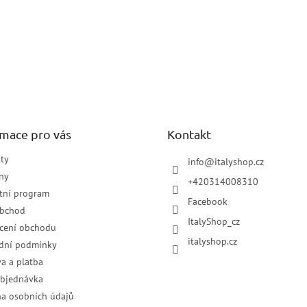
rmace pro vás
Kontakt
ty
info
@
italyshop.cz
ny
+420314008310
tní program
Facebook
obchod
ItalyShop_cz
cení obchodu
italyshop.cz
dní podmínky
a a platba
objednávka
a osobních údajů