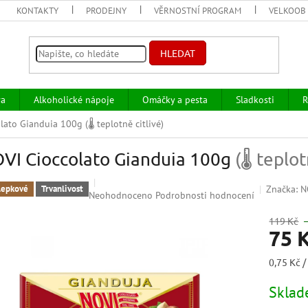
KONTAKTY
PRODEJNY
VĚRNOSTNÍ PROGRAM
VELKOOB
HLEDAT
va
Alkoholické nápoje
Omáčky a pesta
Sladkosti
R
olato Gianduia 100g
(🌡 teplotně citlivé)
VI Cioccolato Gianduia 100g
(🌡 teplot
Značka:
N
lepkové
Trvanlivost
Průměrné
Neohodnoceno
Podrobnosti hodnocení
hodnocení
produktu
119 Kč
75 
je
0,0
z
Měrná
0,75 Kč /
5
cena:
hvězdiček.
Skla