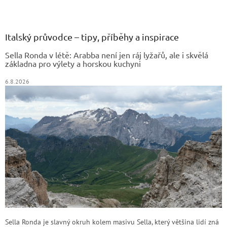
Z
á
p
a
Italský průvodce – tipy, příběhy a inspirace
t
Sella Ronda v létě: Arabba není jen ráj lyžařů, ale i skvělá
í
základna pro výlety a horskou kuchyni
6.8.2026
Sella Ronda je slavný okruh kolem masivu Sella, který většina lidí zná