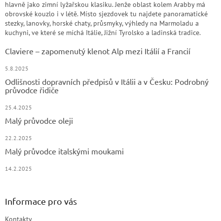
hlavně jako zimní lyžařskou klasiku. Jenže oblast kolem Arabby má
obrovské kouzlo i v létě. Místo sjezdovek tu najdete panoramatické
stezky, lanovky, horské chaty, průsmyky, výhledy na Marmoladu a
kuchyni, ve které se míchá Itálie, Jižní Tyrolsko a ladinská tradice.
Claviere – zapomenutý klenot Alp mezi Itálií a Francií
5.8.2025
Odlišnosti dopravních předpisů v Itálii a v Česku: Podrobný
průvodce řidiče
25.4.2025
Malý průvodce oleji
22.2.2025
Malý průvodce italskými moukami
14.2.2025
Informace pro vás
Kontakty