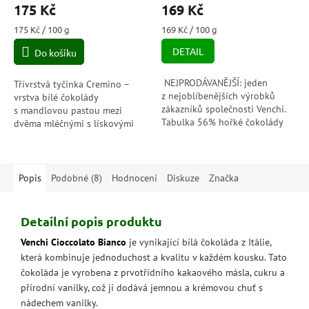
175 Kč
169 Kč
Měrná
Měrná
175 Kč / 100 g
169 Kč / 100 g
cena:
cena:
DETAIL
Do košíku
NEJPRODÁVANĚJŠÍ: jeden
Třívrstvá tyčinka Cremino –
z nejoblíbenějších výrobků
vrstva bílé čokolády
zákazníků společnosti Venchi.
s mandlovou pastou mezi
Tabulka 56% hořké čokolády
dvěma mléčnými s lískovými
s karamelizovanými lískovými
oříšky (Piemont IGP0.
oříšky: historická receptura
Dokonalost nadčasové
Nougatine...
čokolády Cremino
piedmontské...
Popis
Podobné (8)
Hodnocení
Diskuze
Značka
Detailní popis produktu
Venchi Cioccolato Bianco
je vynikající bílá čokoláda z Itálie,
která kombinuje jednoduchost a kvalitu v každém kousku. Tato
čokoláda je vyrobena z prvotřídního kakaového másla, cukru a
přírodní vanilky, což jí dodává jemnou a krémovou chuť s
nádechem vanilky.