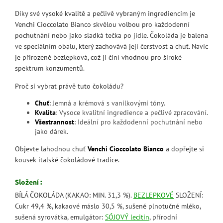
Díky své vysoké kvalitě a pečlivě vybraným ingrediencím je
Venchi Cioccolato Bianco skvělou volbou pro každodenní
pochutnání nebo jako sladká tečka po jídle. Čokoláda je balena
ve speciálním obalu, který zachovává její čerstvost a chuť. Navíc
je přirozeně bezlepková, což ji činí vhodnou pro široké
spektrum konzumentů.
Proč si vybrat právě tuto čokoládu?
Chuť
: Jemná a krémová s vanilkovými tóny.
Kvalita
: Vysoce kvalitní ingredience a pečlivé zpracování.
Všestrannost
: Ideální pro každodenní pochutnání nebo
jako dárek.
Objevte lahodnou chuť
Venchi Cioccolato Bianco
a dopřejte si
kousek italské čokoládové tradice.
Složení :
BÍLÁ ČOKOLÁDA (KAKAO: MIN. 31,3 %).
BEZLEPKOVÉ
SLOŽENÍ:
Cukr 49,4 %, kakaové máslo 30,5 %, sušené plnotučné mléko,
sušená syrovátka, emulgátor:
SÓJOVÝ lecitin
, přírodní