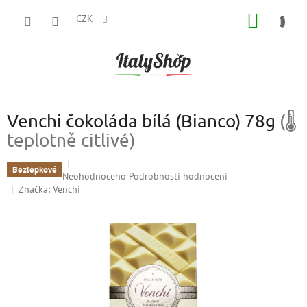
Přejít
NÁKUP
na
CZK
obsah
KOŠÍK
Venchi čokoláda bílá (Bianco) 78g
(🌡
teplotně citlivé)
Bezlepkové
Průměrné
Neohodnoceno
Podrobnosti hodnocení
hodnocení
Značka:
Venchi
produktu
je
0,0
z
5
hvězdiček.