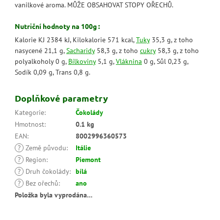
vanilkové aroma. MŮŽE OBSAHOVAT STOPY OŘECHŮ.
Nutriční hodnoty na 100g :
Kalorie KJ 2384 kJ, Kilokalorie 571 kcal,
Tuky
35,3 g, z toho
nasycené 21,1 g,
Sacharidy
58,3 g, z toho
cukry
58,3 g, z toho
polyalkoholy 0 g,
Bílkoviny
5,1 g,
Vláknina
0 g, Sůl 0,23 g,
Sodík 0,09 g, Trans 0,8 g.
Doplňkové parametry
Kategorie
:
Čokolády
Hmotnost
:
0.1 kg
EAN
:
8002996360573
?
Země původu
:
Itálie
?
Region
:
Piemont
?
Druh čokolády
:
bílá
?
Bez ořechů
:
ano
Položka byla vyprodána…