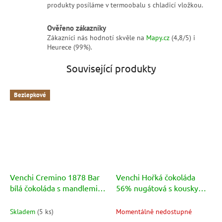
produkty posíláme v termoobalu s chladicí vložkou.
Ověřeno zákazníky
Zákazníci nás hodnotí skvěle na
Mapy.cz
(4,8/5) i
Heurece (99%).
Související produkty
Bezlepkové
Venchi Cremino 1878 Bar
Venchi Hořká čokoláda
bílá čokoláda s mandlemi
56% nugátová s kousky
uvnitř mléčné čokolády
karamelizovaných ořechů
100g
100g
Skladem
(
5 ks
)
Momentálně nedostupné