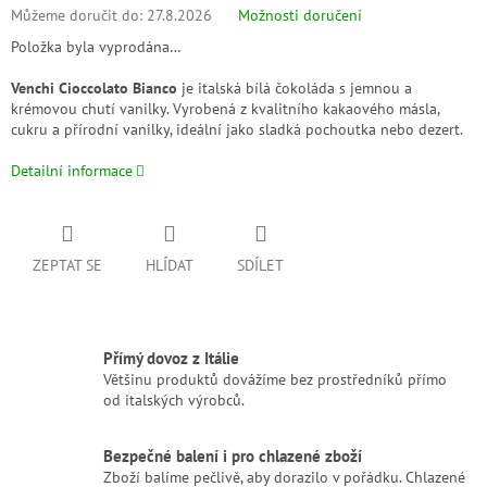
Můžeme doručit do:
27.8.2026
Možnosti doručení
Položka byla vyprodána…
Venchi Cioccolato Bianco
je italská bílá čokoláda s jemnou a
krémovou chutí vanilky. Vyrobená z kvalitního kakaového másla,
cukru a přírodní vanilky, ideální jako sladká pochoutka nebo dezert.
Detailní informace
ZEPTAT SE
HLÍDAT
SDÍLET
Přímý dovoz z Itálie
Většinu produktů dovážíme bez prostředníků přímo
od italských výrobců.
Bezpečné balení i pro chlazené zboží
Zboží balíme pečlivě, aby dorazilo v pořádku. Chlazené