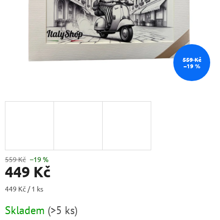
559 Kč
–19 %
559 Kč
–19 %
449 Kč
Měrná
449 Kč / 1 ks
cena:
Skladem
(
>5 ks
)