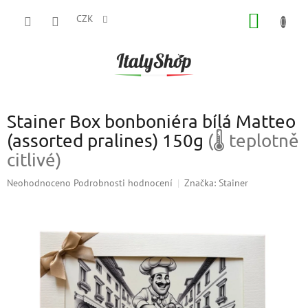
Přejít
NÁKUP
na
CZK
obsah
KOŠÍK
Stainer Box bonboniéra bílá Matteo
(assorted pralines) 150g
(🌡 teplotně
citlivé)
Průměrné
Neohodnoceno
Podrobnosti hodnocení
Značka:
Stainer
hodnocení
produktu
je
0,0
z
5
hvězdiček.