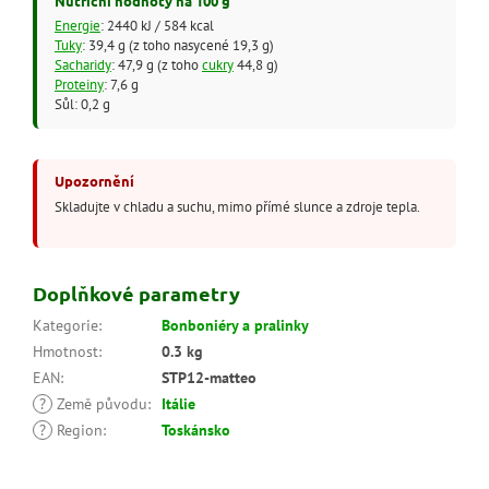
Nutriční hodnoty na 100 g
Energie
: 2440 kJ / 584 kcal
Tuky
: 39,4 g (z toho nasycené 19,3 g)
Sacharidy
: 47,9 g (z toho
cukry
44,8 g)
Proteiny
: 7,6 g
Sůl: 0,2 g
Upozornění
Skladujte v chladu a suchu, mimo přímé slunce a zdroje tepla.
Doplňkové parametry
Kategorie
:
Bonboniéry a pralinky
Hmotnost
:
0.3 kg
EAN
:
STP12-matteo
?
Země původu
:
Itálie
?
Region
:
Toskánsko