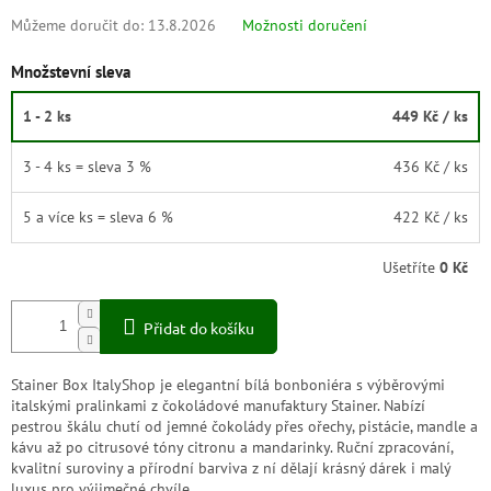
Můžeme doručit do:
13.8.2026
Možnosti doručení
Množstevní sleva
1 - 2 ks
449 Kč
/ ks
3 - 4 ks = sleva 3 %
436 Kč
/ ks
5 a více ks = sleva 6 %
422 Kč
/ ks
Ušetříte
0 Kč
Přidat do košíku
Stainer Box ItalyShop je elegantní bílá bonboniéra s výběrovými
italskými pralinkami z čokoládové manufaktury Stainer. Nabízí
pestrou škálu chutí od jemné čokolády přes ořechy, pistácie, mandle a
kávu až po citrusové tóny citronu a mandarinky. Ruční zpracování,
kvalitní suroviny a přírodní barviva z ní dělají krásný dárek i malý
luxus pro výjimečné chvíle.