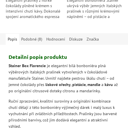
Elegantní pralinky z hořké
Elegantní bonboniéra Stainer
čokolády plněné krémem s
ukrývá výběr jemných italských
intenzivní chutí kávy. Dokonalé
pralinek s různými krémovými
spojení aromatického espressa
náplněmi – od pistácie a
a jemné čokolády.
gianduji až po mandli či
intenzivní hořkou čokoládu.
Každý...
Popis
Podobné (8)
Hodnocení
Diskuze
Značka
Detailní popis produktu
Stainer Box Florencie
je elegantní bílá bonboniéra plná
výběrových italských pralinek vytvořených v čokoládové
manufaktuře Stainer. Uvnitř najdete pestrou škálu chutí – od
jemné čokolády přes
lískové ořechy
,
pistácie
,
mandle
a
kávu
až
po originální citrusové doteky citronu a mandarinky.
Ruční zpracování, kvalitní suroviny a originální kombinace
chutí dělají z této bonboniéry výjimečný dárek i malý luxus k
vychutnání při zvláštních příležitostech. Pralinky jsou barvené
přírodními barvivy, což jim dodává elegantní a atraktivní
vzhled.