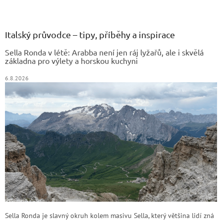
Z
á
p
a
Italský průvodce – tipy, příběhy a inspirace
t
Sella Ronda v létě: Arabba není jen ráj lyžařů, ale i skvělá
í
základna pro výlety a horskou kuchyni
6.8.2026
Sella Ronda je slavný okruh kolem masivu Sella, který většina lidí zná