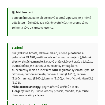
🎀
Matteo radí
Bonboniéru skladujte při pokojové teplotě a podávejte ji mírně
odleželou – čokoláda tak krásně uvolní všechny aroma tóny,
zejména kávu a citrusové esence.
Složení
Cukr, kakaová hmota, kakaové máslo, sušené
plnotučné a
polotučné MLÉKO
, rostlinné oleje (palma, palmojádro),
lískové
ořechy
,
pistácie
,
mandle
, kakaový prášek, kávový prášek, laktóza,
esenciální oleje z citronu a mandarinky, emulgátory:
slunečnicový lecitin a lecitin ze
SOJI
, regulátor kyselosti: kyselina
citronová, přírodní aromata, barviva: lutein (E161b), paprika
(E160c), annatto (E160b), karmín (E120), chlorofyl, oxid titaničitý
(E171).
Může obsahovat stopy:
jiných ořechů, arašídů a lepku.
Alergeny:
mléko, lískové ořechy, pistácie, mandle, sója. Může
obsahovat arašídy a lepek.