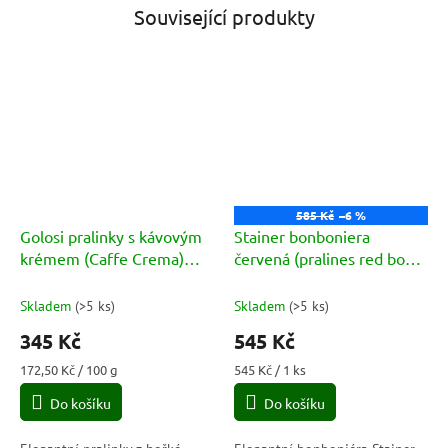
Související produkty
585 Kč
–6 %
Golosi pralinky s kávovým
Stainer bonboniera
krémem (Caffe Crema)
červená (pralines red box)
200g
165g
Skladem
(
>5 ks
)
Skladem
(
>5 ks
)
345 Kč
545 Kč
Měrná
Měrná
172,50 Kč / 100 g
545 Kč / 1 ks
cena:
cena:
Do košíku
Do košíku