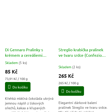
Di Gennaro Pralinky s
Streglio krabička pralinek
krémem a cereáliemi
ve tvaru srdce (Confezione
(Praline Cereali) 115g
regalo Cuori) 100g
Skladem
(
5 ks
)
Průměrné
Skladem
(
2 ks
)
hodnocení
85 Kč
produktu
265 Kč
je
Měrná
73,91 Kč / 100 g
5,0
cena:
Měrná
265 Kč / 100 g
Do košíku
cena:
z
Do košíku
5
hvězdiček.
Křehká mléčná čokoláda ukrývá
Elegantní dárkové balení
jemnou náplň z lískových
pralinek Streglio ve tvaru srdce.
ořechů, kakaa a křupavých