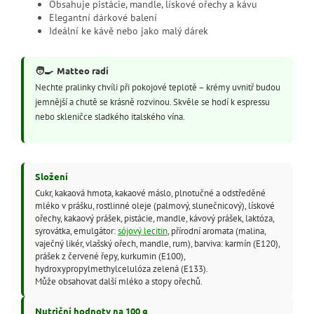
Obsahuje pistácie, mandle, lískové ořechy a kávu
Elegantní dárkové balení
Ideální ke kávě nebo jako malý dárek
🧑‍🍳
Matteo radí
Nechte pralinky chvíli při pokojové teplotě – krémy uvnitř budou
jemnější a chutě se krásně rozvinou. Skvěle se hodí k espressu
nebo skleničce sladkého italského vína.
Složení
Cukr, kakaová hmota, kakaové máslo, plnotučné a odstředěné
mléko v prášku, rostlinné oleje (palmový, slunečnicový), lískové
ořechy, kakaový prášek, pistácie, mandle, kávový prášek, laktóza,
syrovátka, emulgátor:
sójový lecitin
, přírodní aromata (malina,
vaječný likér, vlašský ořech, mandle, rum), barviva: karmín (E120),
prášek z červené řepy, kurkumin (E100),
hydroxypropylmethylcelulóza zelená (E133).
Může obsahovat další mléko a stopy ořechů.
Nutriční hodnoty na 100 g