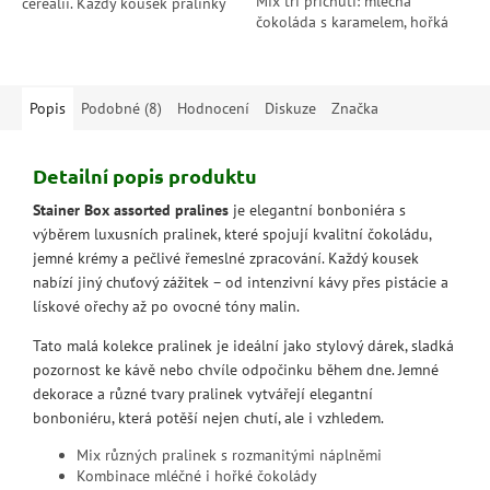
Mix tří příchutí: mléčná
cereálií. Každý kousek pralinky
čokoláda s karamelem, hořká
Di Gennaro je malým
čokoláda s malinou a bílá
mistrovským dílem italských
čokoláda s mandlí a kakaovými
cukrářů –...
nibsy.
Popis
Podobné (8)
Hodnocení
Diskuze
Značka
Detailní popis produktu
Stainer Box assorted pralines
je elegantní bonboniéra s
výběrem luxusních pralinek, které spojují kvalitní čokoládu,
jemné krémy a pečlivé řemeslné zpracování. Každý kousek
nabízí jiný chuťový zážitek – od intenzivní kávy přes pistácie a
lískové ořechy až po ovocné tóny malin.
Tato malá kolekce pralinek je ideální jako stylový dárek, sladká
pozornost ke kávě nebo chvíle odpočinku během dne. Jemné
dekorace a různé tvary pralinek vytvářejí elegantní
bonboniéru, která potěší nejen chutí, ale i vzhledem.
Mix různých pralinek s rozmanitými náplněmi
Kombinace mléčné i hořké čokolády