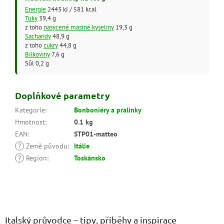
Energie
2443 kJ / 581 kcal
Tuky
39,4 g
z toho
nasycené mastné kyseliny
19,3 g
Sacharidy
48,9 g
z toho
cukry
44,8 g
Bílkoviny
7,6 g
Sůl 0,2 g
Doplňkové parametry
Kategorie
:
Bonboniéry a pralinky
Hmotnost
:
0.1 kg
EAN
:
STP01-matteo
?
Země původu
:
Itálie
?
Region
:
Toskánsko
Z
á
p
a
Italský průvodce – tipy, příběhy a inspirace