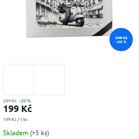
249 Kč
–20 %
249 Kč
–20 %
199 Kč
Měrná
199 Kč / 1 ks
cena:
Skladem
(
>5 ks
)