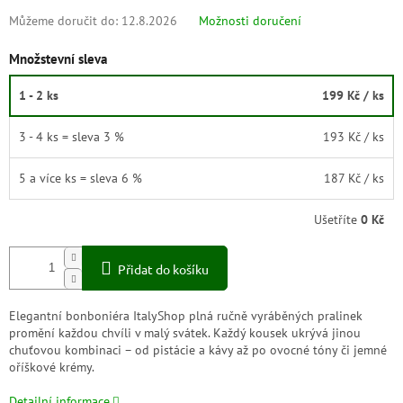
Můžeme doručit do:
12.8.2026
Možnosti doručení
Množstevní sleva
1 - 2 ks
199 Kč
/ ks
3 - 4 ks = sleva 3 %
193 Kč
/ ks
5 a více ks = sleva 6 %
187 Kč
/ ks
Ušetříte
0 Kč
Přidat do košíku
Elegantní bonboniéra ItalyShop plná ručně vyráběných pralinek
promění každou chvíli v malý svátek. Každý kousek ukrývá jinou
chuťovou kombinaci – od pistácie a kávy až po ovocné tóny či jemné
oříškové krémy.
Detailní informace