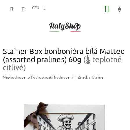
Přejít
NÁKUP
na
CZK
obsah
KOŠÍK
Stainer Box bonboniéra bílá Matteo
(assorted pralines) 60g
(🌡 teplotně
citlivé)
Průměrné
Neohodnoceno
Podrobnosti hodnocení
Značka:
Stainer
hodnocení
produktu
je
0,0
z
5
hvězdiček.