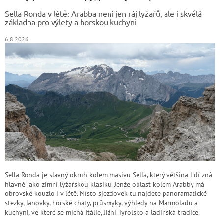
t
Sella Ronda v létě: Arabba není jen ráj lyžařů, ale i skvělá
í
základna pro výlety a horskou kuchyni
6.8.2026
Sella Ronda je slavný okruh kolem masivu Sella, který většina lidí zná
hlavně jako zimní lyžařskou klasiku. Jenže oblast kolem Arabby má
obrovské kouzlo i v létě. Místo sjezdovek tu najdete panoramatické
stezky, lanovky, horské chaty, průsmyky, výhledy na Marmoladu a
kuchyni, ve které se míchá Itálie, Jižní Tyrolsko a ladinská tradice.