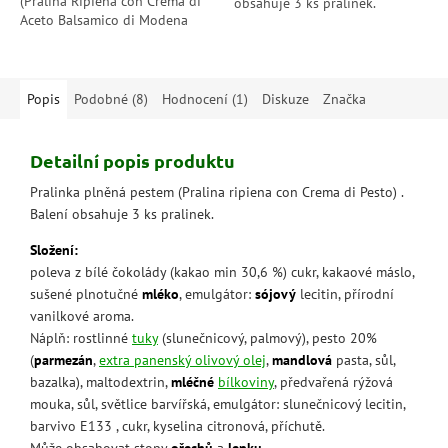
(Pralina Ripiena con Crema di
obsahuje 3 ks pralinek.
Aceto Balsamico di Modena
IGP) .Balení obsahuje 3 ks
pralinek.
Popis
Podobné (8)
Hodnocení (1)
Diskuze
Značka
Detailní popis produktu
Pralinka plněná pestem (
Pralina ripiena con Crema di Pesto
) .
Balení obsahuje 3 ks pralinek.
Složení:
poleva z bílé čokolády (kakao min 30,6 %) cukr, kakaové máslo,
sušené plnotučné
mléko
, emulgátor:
sójový
lecitin, přírodní
vanilkové aroma.
Náplň: rostlinné
tuky
(slunečnicový, palmový), pesto 20%
(
parmezán
,
extra panenský olivový olej
,
mandlová
pasta, sůl,
bazalka), maltodextrin,
mléčné
bílkoviny
, předvařená rýžová
mouka, sůl, světlice barvířská, emulgátor: slunečnicový lecitin,
barvivo E133 , cukr, kyselina citronová, příchutě.
Může obsahovat stopy
ořechů
a
lepku
.