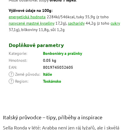
Výživové údaje na 100g:
energetická hodnota
2284kJ/546kcal, tuky 35,9g (z toho
nasycené mastné kyseliny
17,2g),
sacharidy
44,2g (z toho
cukry
37,1g), bílkoviny 11,8g, sůl 1,2g
Doplňkové parametry
Kategorie
:
Bonboniéry a pralinky
Hmotnost
:
0.05 kg
EAN
:
8019745032605
?
Země původu
:
Itálie
?
Region
:
Toskánsko
Z
á
p
a
Italský průvodce – tipy, příběhy a inspirace
t
Sella Ronda v létě: Arabba není jen ráj lyžařů, ale i skvělá
í