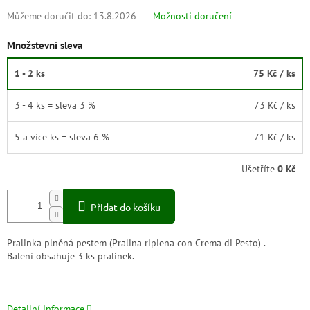
Můžeme doručit do:
13.8.2026
Možnosti doručení
Množstevní sleva
1 - 2 ks
75 Kč
/ ks
3 - 4 ks = sleva 3 %
73 Kč
/ ks
5 a více ks = sleva 6 %
71 Kč
/ ks
Ušetříte
0 Kč
Přidat do košíku
Pralinka plněná pestem (
Pralina ripiena con Crema di Pesto
) .
Balení obsahuje 3 ks pralinek.
Detailní informace