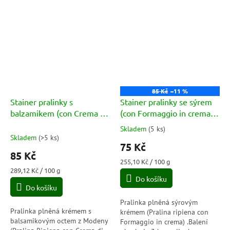
85 Kč
–11 %
Stainer pralinky s
Stainer pralinky se sýrem
balzamikem (con Crema di
(con Formaggio in crema)
Aceto Balsamico) 3ks 29,4g
3ks 29,4g
Skladem
(
5 ks
)
Průměrné
Skladem
(
>5 ks
)
hodnocení
75 Kč
produktu
85 Kč
je
Měrná
255,10 Kč / 100 g
5,0
Měrná
cena:
289,12 Kč / 100 g
cena:
Do košíku
z
Do košíku
5
hvězdiček.
Pralinka plněná sýrovým
Pralinka plněná krémem s
krémem (Pralina ripiena con
balsamikovým octem z Modeny
Formaggio in crema) .Balení