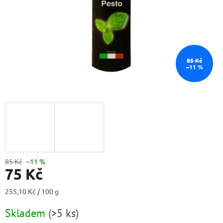
85 Kč
–11 %
85 Kč
–11 %
75 Kč
Měrná
255,10 Kč / 100 g
cena:
Skladem
(
>5 ks
)