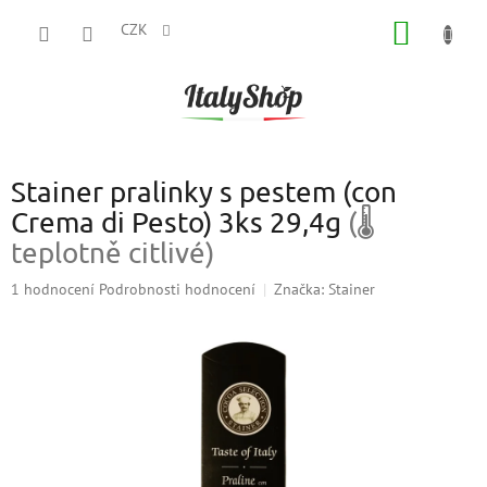
Přejít
NÁKUP
na
CZK
obsah
KOŠÍK
Stainer pralinky s pestem (con
Crema di Pesto) 3ks 29,4g
(🌡
teplotně citlivé)
Průměrné
1 hodnocení
Podrobnosti hodnocení
Značka:
Stainer
hodnocení
produktu
je
5,0
z
5
hvězdiček.