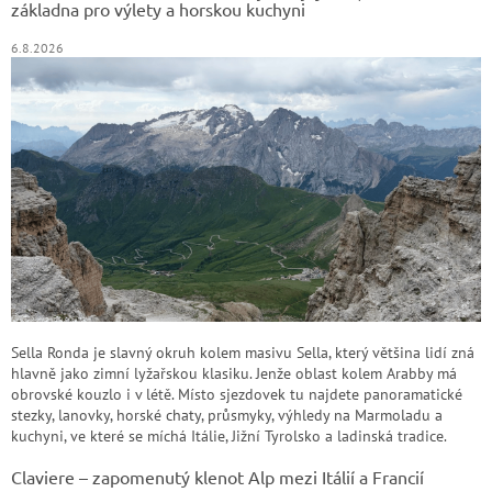
základna pro výlety a horskou kuchyni
6.8.2026
Sella Ronda je slavný okruh kolem masivu Sella, který většina lidí zná
hlavně jako zimní lyžařskou klasiku. Jenže oblast kolem Arabby má
obrovské kouzlo i v létě. Místo sjezdovek tu najdete panoramatické
stezky, lanovky, horské chaty, průsmyky, výhledy na Marmoladu a
kuchyni, ve které se míchá Itálie, Jižní Tyrolsko a ladinská tradice.
Claviere – zapomenutý klenot Alp mezi Itálií a Francií