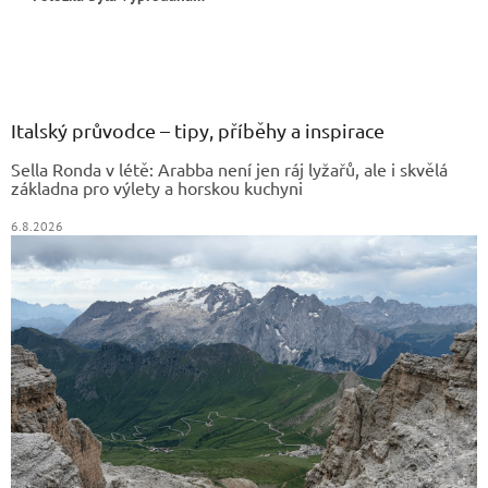
Z
á
p
a
Italský průvodce – tipy, příběhy a inspirace
t
Sella Ronda v létě: Arabba není jen ráj lyžařů, ale i skvělá
í
základna pro výlety a horskou kuchyni
6.8.2026