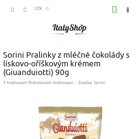
Přejít
NÁKUP
na
CZK
obsah
KOŠÍK
Sorini Pralinky z mléčné čokolády s
lískovo-oříškovým krémem
(Giuanduiotti) 90g
Průměrné
3 hodnocení
Podrobnosti hodnocení
Značka:
Sorini
hodnocení
produktu
je
5,0
z
5
hvězdiček.