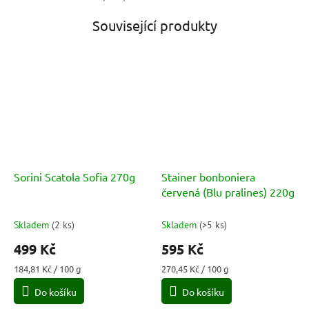
Související produkty
Sorini Scatola Sofia 270g
Stainer bonboniera
červená (Blu pralines) 220g
Skladem
(
2 ks
)
Skladem
(
>5 ks
)
499 Kč
595 Kč
Měrná
Měrná
184,81 Kč / 100 g
270,45 Kč / 100 g
cena:
cena:
Do košíku
Do košíku