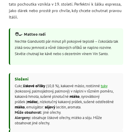
tato pochoutka vznikla v 19. století. Perfektní k šálku espressa,
jako dárek nebo prostě pro chvíle, kdy chcete ochutnat pravou
Itálii.
🧑‍🍳
Matteo radí
Nechte Gianduiotti pár minut při pokojové teplotě – čokoláda tak
získá svou jemnost a vůně lískových oříšků se naplno rozvine.
Skvěle chutnají ke kávě nebo s dezertním vínem Vin Santo.
Složení
Cukr,
lískové oříšky
(10,8 %), kakaové máslo, rostlinné
tuky
(kokosový, palmojádrový, palmový) v náplni v různém poměru,
kakaová hmota, sušené plnotučné
mléko
, syrovátkový
prášek (
mléko
), nízkotučný kakaový prášek, sušené odstředěné
mléko
, emulgátor:
sójový
lecitin, aromata.
Může obsahovat:
jiné ořechy.
Alergeny:
obsahuje lískové ořechy, mléko a sóju. Může
obsahovat jiné ořechy.