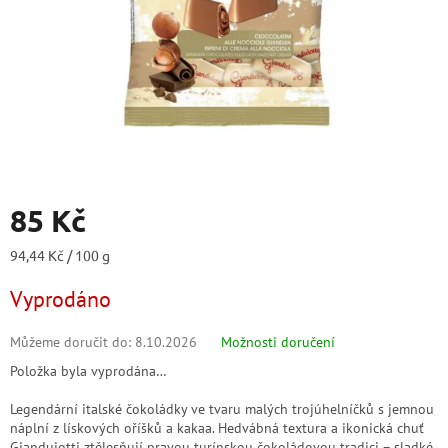
85 Kč
Měrná
94,44 Kč / 100 g
cena:
Vyprodáno
Můžeme doručit do:
8.10.2026
Možnosti doručení
Položka byla vyprodána…
Legendární italské čokoládky ve tvaru malých trojúhelníčků s jemnou
náplní z lískových oříšků a kakaa. Hedvábná textura a ikonická chuť
Gianduiotti ztělesňují pravou turínskou čokoládovou tradici – sladké