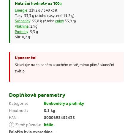
Nutriční hodnoty na 100g
Energie
: 2292kJ / 549 kcal
Tuky: 33,3 g (z toho nasycené 19,2 g)
Sacharidy
: 55,8 g (z toho
cukry
53,9 g)
Vláknina
: 2,9g
Proteiny
: 5,3 g
Sůl: 0,2 g
Upozornění
Skladujte na chladném a suchém místě, mimo přímé sluneční
světlo.
Doplňkové parametry
Kategorie
:
Bonboniéry a pralinky
Hmotnost
:
0.1 kg
EAN
:
8000698452428
?
Země původu
:
Itálie
Položka byla vyprodána…