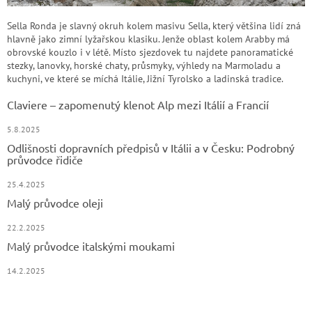
Sella Ronda je slavný okruh kolem masivu Sella, který většina lidí zná
hlavně jako zimní lyžařskou klasiku. Jenže oblast kolem Arabby má
obrovské kouzlo i v létě. Místo sjezdovek tu najdete panoramatické
stezky, lanovky, horské chaty, průsmyky, výhledy na Marmoladu a
kuchyni, ve které se míchá Itálie, Jižní Tyrolsko a ladinská tradice.
Claviere – zapomenutý klenot Alp mezi Itálií a Francií
5.8.2025
Odlišnosti dopravních předpisů v Itálii a v Česku: Podrobný
průvodce řidiče
25.4.2025
Malý průvodce oleji
22.2.2025
Malý průvodce italskými moukami
14.2.2025