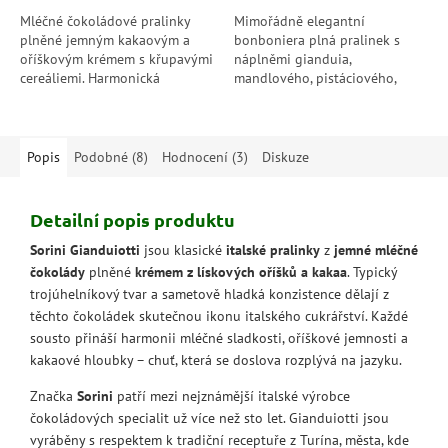
Mléčné čokoládové pralinky
Mimořádně elegantní
plněné jemným kakaovým a
bonboniera plná pralinek s
oříškovým krémem s křupavými
náplněmi gianduia,
cereáliemi. Harmonická
mandlového, pistáciového,
kombinace sladké čokolády,
mléčného i extra hořkého
lískových oříšků a lehké
krému. Každá pralinka spojuje
křupavosti dělá z...
italskou čokoládu s jemně...
Popis
Podobné (8)
Hodnocení (3)
Diskuze
Detailní popis produktu
Sorini Gianduiotti
jsou klasické
italské pralinky
z
jemné mléčné
čokolády
plněné
krémem z lískových oříšků a kakaa
. Typický
trojúhelníkový tvar a sametově hladká konzistence dělají z
těchto čokoládek skutečnou ikonu italského cukrářství. Každé
sousto přináší harmonii mléčné sladkosti, oříškové jemnosti a
kakaové hloubky – chuť, která se doslova rozplývá na jazyku.
Značka
Sorini
patří mezi nejznámější italské výrobce
čokoládových specialit už více než sto let. Gianduiotti jsou
vyráběny s respektem k tradiční receptuře z Turína, města, kde