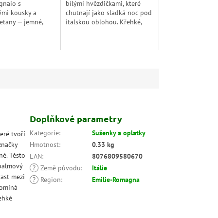
gnaio s
bílými hvězdičkami, které
ými kousky a
chutnají jako sladká noc pod
etany — jemné,
italskou oblohou. Křehké,
 a bez palmového
jemně kakaové a
onzervantů. Sladké
neodolatelně voňavé. Ideální
diční italské
ke kávě, mléku nebo jen
tak...
Doplňkové parametry
Kategorie
:
Sušenky a oplatky
eré tvoří
značky
Hmotnost
:
0.33 kg
né. Těsto
EAN
:
8076809580670
 palmový
?
Země původu
:
Itálie
rast mezi
?
Region
:
Emilie-Romagna
pomíná
ehké