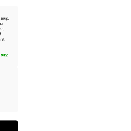
sirup,
na
ce,
á
rát
é
tuky
,