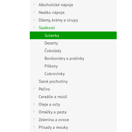
n
Alkoholické nápoje
e
Nealko nápoje
l
Džemy, krémy a sirupy
Sladkosti
Sušenky
Dezerty
Čokolády
Bonboniéry a pralinky
Piškoty
Cukrovinky
Slané pochutiny
Pečivo
Cereálie a müsli
Oleje a octy
Omáčky a pesta
Zelenina a ovoce
Přísady a mouky