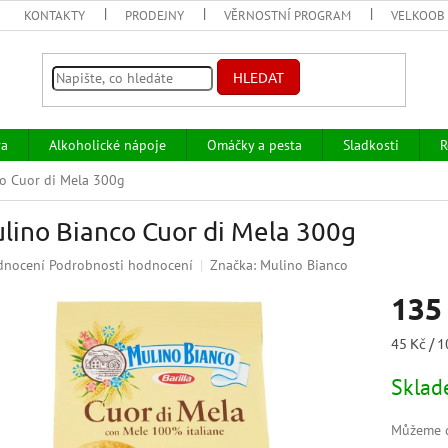
KONTAKTY
PRODEJNY
VĚRNOSTNÍ PROGRAM
VELKOOB
HLEDAT
va
Alkoholické nápoje
Omáčky a pesta
Sladkosti
R
o Cuor di Mela 300g
lino Bianco Cuor di Mela 300g
ěrné
dnocení
Podrobnosti hodnocení
Značka:
Mulino Bianco
ocení
135
uktu
Měrná
45 Kč / 1
cena:
Skla
iček.
Můžeme d