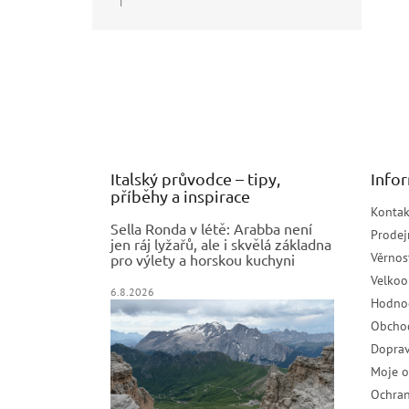
|
Hodnocení produktu je 5 z 5 hvězdiček.
Z
á
p
a
t
í
Italský průvodce – tipy,
Info
příběhy a inspirace
Kontak
Sella Ronda v létě: Arabba není
Prodej
jen ráj lyžařů, ale i skvělá základna
Věrnos
pro výlety a horskou kuchyni
Velko
6.8.2026
Hodno
Obcho
Doprav
Moje 
Ochran