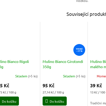
vložkou.
Související produk
115 Kč
–17 %
ino Bianco Rigoli
Mulino Bianco Girotondi
Mulino B
0g
350g
malého ml
del Picc
Skladem
(
>5 ks
)
Skladem
(
>5 ks
)
Momen
měrné
Průměrné
Biscotti 
nocení
hodnocení
300g
5 Kč
95 Kč
39 Kč
duktu
produktu
je
ná
Měrná
Měrná
75 Kč / 100 g
27,14 Kč / 100 g
13 Kč / 100
5,0
a:
cena:
cena:
z
Do košíku
Do košíku
Tradiční m
5