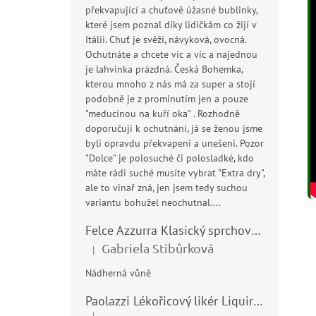
překvapující a chuťově úžasné bublinky,
které jsem poznal díky lidičkám co žijí v
Itálii. Chuť je svěží, návyková, ovocná.
Ochutnáte a chcete víc a víc a najednou
je lahvinka prázdná. Česká Bohemka,
kterou mnoho z nás má za super a stojí
podobně je z prominutím jen a pouze
"meducínou na kuří oka" . Rozhodně
doporučuji k ochutnání, já se ženou jsme
byli opravdu překvapeni a unešeni. Pozor
"Dolce" je polosuché či polosladké, kdo
máte rádi suché musíte vybrat "Extra dry",
ale to vinař zná, jen jsem tedy suchou
variantu bohužel neochutnal....
Felce Azzurra Klasický sprchový gel - doccia gel 400ml
Gabriela Stibůrková
|
Hodnocení produktu je 5 z 5 hvězdiček.
Nádherná vůně
Paolazzi Lékořicový likér Liquirizia 24% 0,7L