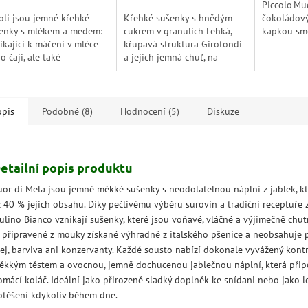
Piccolo Mu
zdiček.
hvězdiček.
oli jsou jemné křehké
Křehké sušenky s hnědým
čokoládov
enky s mlékem a medem:
cukrem v granulích Lehká,
kapkou sm
ikající k máčení v mléce
křupavá struktura Girotondi
nadýchané
o čaji, ale také
a jejich jemná chuť, na
oleje či k
ychutnání samotné. Sladký
povrchu oslazená jantarově
poctění tra
emný 100% italský med...
hnědým cukrem ve velkých
chuti,...
krystalcích,...
opis
Podobné (8)
Hodnocení (5)
Diskuze
etailní popis produktu
uor di Mela jsou jemné měkké sušenky s neodolatelnou náplní z jablek, kt
ž 40 % jejich obsahu. Díky pečlivému výběru surovin a tradiční receptuře 
ulino Bianco vznikají sušenky, které jsou voňavé, vláčné a výjimečně chut
e připravené z mouky získané výhradně z italského pšenice a neobsahuje
lej, barviva ani konzervanty. Každé sousto nabízí dokonale vyvážený kont
ěkkým těstem a ovocnou, jemně dochucenou jablečnou náplní, která při
omácí koláč. Ideální jako přirozeně sladký doplněk ke snídani nebo jako l
otěšení kdykoliv během dne.