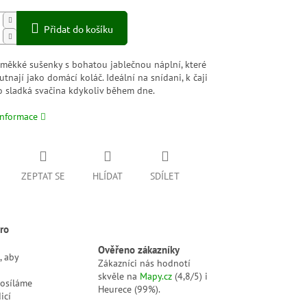
Přidat do košíku
měkké sušenky s bohatou jablečnou náplní, které
utnají jako domácí koláč. Ideální na snídani, k čaji
o sladká svačina kdykoliv během dne.
informace
ZEPTAT SE
HLÍDAT
SDÍLET
ro
Ověřeno zákazníky
, aby
Zákazníci nás hodnotí
skvěle na
Mapy.cz
(4,8/5) i
posíláme
Heurece (99%).
icí