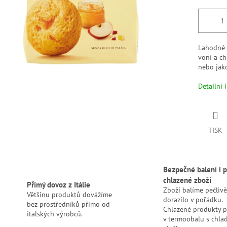
Lahodné 
voní a ch
nebo jak
Detailní 
TISK
Bezpečné balení i p
chlazené zboží
Přímý dovoz z Itálie
Zboží balíme pečlivě
Většinu produktů dovážíme
dorazilo v pořádku.
bez prostředníků přímo od
Chlazené produkty 
italských výrobců.
v termoobalu s chlad