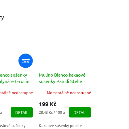
ty
129 Kč
–69 %
ianco sušenky
Mulino Bianco kakaové
ynáře (Frollini
sušenky Pan di Stelle
olo Mugnaio
700g
tálně nedostupné
Momentálně nedostupné
con Cioccolato)
199 Kč
Měrná
 g
DETAIL
28,43 Kč / 100 g
DETAIL
cena:
áslové sušenky
Kakaové sušenky poseté