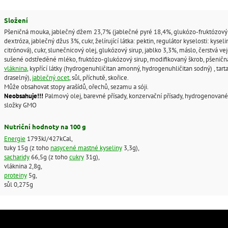
Složení
Pšeničná mouka, jablečný džem 23,7% (jablečné pyré 18,4%, glukózo-fruktózový 
dextróza, jablečný džus 3%, cukr, želírující látka: pektin, regulátor kyselosti: kyseli
citrónová), cukr, slunečnicový olej, glukózový sirup, jablko 3,3%, máslo, čerstvá vej
sušené odstředěné mléko, fruktózo-glukózový sirup, modifikovaný škrob, pšeničn
vláknina
, kypřící látky (hydrogenuhličitan amonný, hydrogenuhličitan sodný) , tarta
draselný),
jablečný ocet
, sůl, příchutě, skořice.
Může obsahovat stopy arašídů, ořechů, sezamu a sóji.
Neobsahuje!!!
Palmový olej, barevné přísady, konzervační přísady, hydrogenovan
složky GMO
Nutriční hodnoty na 100 g
Energie
1793kJ/427kCal,
tuky 15g (z toho
nasycené mastné kyseliny
3,3g),
sacharidy
66,5g (z toho
cukry
31g),
vláknina 2,8g,
proteiny
5g,
sůl 0,275g