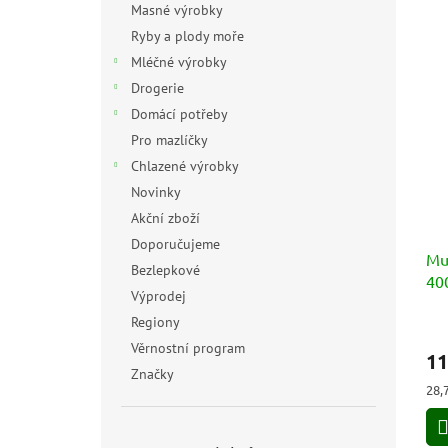
Masné výrobky
Ryby a plody moře
Mléčné výrobky
Drogerie
Domácí potřeby
Pro mazlíčky
Chlazené výrobky
Novinky
Akční zboží
Doporučujeme
Mul
Bezlepkové
40
Výprodej
Regiony
Prů
hod
Věrnostní program
11
pro
Značky
je
Měr
28,
5,0
cen
z
5