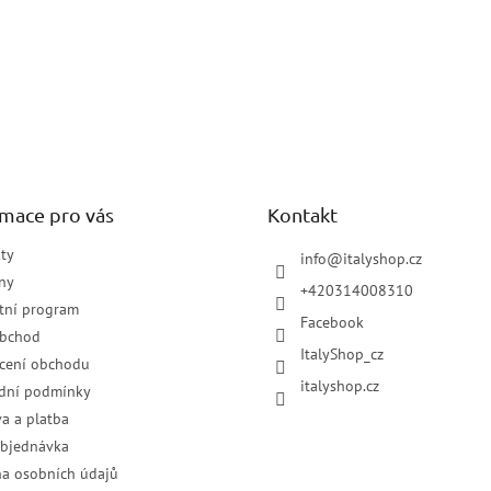
rmace pro vás
Kontakt
ty
info
@
italyshop.cz
ny
+420314008310
tní program
Facebook
obchod
ItalyShop_cz
cení obchodu
italyshop.cz
dní podmínky
a a platba
objednávka
a osobních údajů