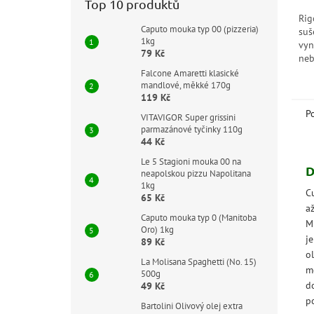
Top 10 produktů
hvě
Rig
Caputo mouka typ 00 (pizzeria)
suš
1kg
vyn
79 Kč
neb
k v
Falcone Amaretti klasické
a j
mandlové, měkké 170g
119 Kč
P
VITAVIGOR Super grissini
parmazánové tyčinky 110g
44 Kč
Le 5 Stagioni mouka 00 na
D
neapolskou pizzu Napolitana
1kg
C
65 Kč
a
Caputo mouka typ 0 (Manitoba
M
Oro) 1kg
j
89 Kč
o
La Molisana Spaghetti (No. 15)
m
500g
d
49 Kč
p
Bartolini Olivový olej extra