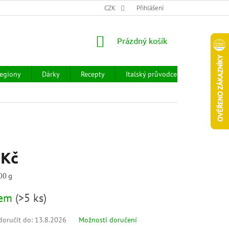
CHOD
HODNOCENÍ OBCHODU
CZK
OBCHODNÍ PODMÍNKY
Přihlášení
DOPR
NÁKUPNÍ
Prázdný košík
KOŠÍK
egiony
Dárky
Recepty
Italský průvodce
Prodejny
 Kč
00 g
dem
(
>5 ks
)
oručit do:
13.8.2026
Možnosti doručení