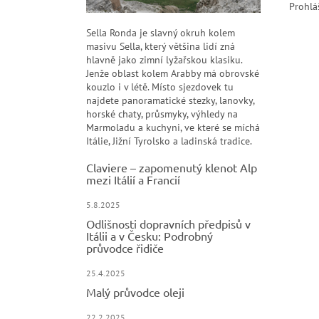
Prohlá
Sella Ronda je slavný okruh kolem
masivu Sella, který většina lidí zná
hlavně jako zimní lyžařskou klasiku.
Jenže oblast kolem Arabby má obrovské
kouzlo i v létě. Místo sjezdovek tu
najdete panoramatické stezky, lanovky,
horské chaty, průsmyky, výhledy na
Marmoladu a kuchyni, ve které se míchá
Itálie, Jižní Tyrolsko a ladinská tradice.
Claviere – zapomenutý klenot Alp
mezi Itálií a Francií
5.8.2025
Odlišnosti dopravních předpisů v
Itálii a v Česku: Podrobný
průvodce řidiče
25.4.2025
Malý průvodce oleji
22.2.2025