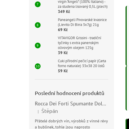
virgin "Angeli" (100% Italiano) -
za studena lisovaný 0,5L (plech)
349 Kč
Paneangeli Pivovarské kvasnice
(Lievito Di Birra 3x7g) 21g
69 Kč
VITAVIGOR Grissini - tradiční
tyčinky s extra panenským
olivovým olejem 125g
39 Kč
Cuki přírodní pečicí papír (Carta
forno naturale) 33x38 20 listů
59 Kč
Poslední hodnocení produktů
Rocca Dei Forti Spumante Dolce 11,5% 0,75l
Štěpán
|
Hodnocení produktu je 5 z 5 hvězdiček.
Přátelé dobrých vín, výrobků z vinné révy
a bublinek, tohle jsou naprosto