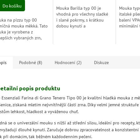
z
Do košíku
Mouka Barilla typ 00 je
Mouka typ
5
vhodná pro všechny sladké
italské pš
zdiček.
hvězdiček.
ka na pizzu typ 00
i slané pokrmy, s krátkou
balení VP
ničná mouka měkká. Tato
dobou kynutí a
minimální t
ka je vyrobena z
jednoduchými postupy.
28.11.202
lepších vybraných zrn,
jně jako pro sílu, pro
ťový profil, chuť, vůni a
vu.
opis
Podobné (8)
Hodnocení (2)
Diskuze
etailní popis produktu
e Essenziali Farina di Grano Tenero Tipo 00 je kvalitní hladká mouka z m
enice, získaná mletím nejvnitřnější části zrna. Díky velmi jemné struktuře
ěstům lehkost, hladkost a vyváženou chuť.
dná se o univerzální mouku s nižší až střední silou, ideální pro recepty, k
evyžadují dlouhé kynutí. Zaručuje dobrou zpracovatelnost a konzistentní
ak při domácím, tak běžném každodenním pečení.