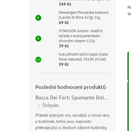
349 Kč
Pe
Paneangeli Pivovarské kvasnice
š
(Lievito Di Birra 3x7g) 21g
69 Kč
VITAVIGOR Grissini - tradiční
tyčinky s extra panenským
olivovým olejem 125g
39 Kč
Cuki přírodní pečicí papír (Carta
forno naturale) 33x38 20 listů
59 Kč
Poslední hodnocení produktů
Rocca Dei Forti Spumante Dolce 11,5% 0,75l
Štěpán
|
Hodnocení produktu je 5 z 5 hvězdiček.
Přátelé dobrých vín, výrobků z vinné révy
a bublinek, tohle jsou naprosto
překvapující a chuťově úžasné bublinky,