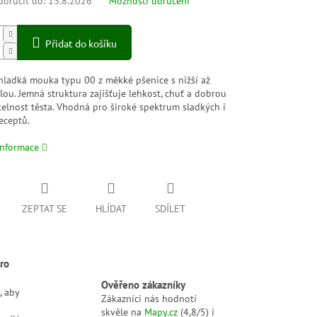
oručit do:
13.8.2026
Možnosti doručení
Přidat do košíku
 hladká mouka typu 00 z měkké pšenice s nižší až
ilou. Jemná struktura zajišťuje lehkost, chuť a dobrou
elnost těsta. Vhodná pro široké spektrum sladkých i
eceptů.
informace
ZEPTAT SE
HLÍDAT
SDÍLET
ro
Ověřeno zákazníky
, aby
Zákazníci nás hodnotí
skvěle na
Mapy.cz
(4,8/5) i