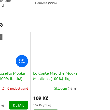
posíláme
Heurece (99%).
icí
ty
t
89 Kč
–38 %
ossetto Mouka
Lo Conte Magiche Mouka
100% italská)
Manitoba (100%) 1kg
50g
tálně nedostupné
Skladem
(
>5 ks
)
Průměrné
hodnocení
109 Kč
produktu
je
Měrná
1 kg
DETAIL
109 Kč / 1 kg
5,0
cena: