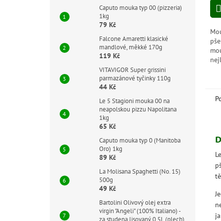
z
Caputo mouka typ 00 (pizzeria)
5
1kg
hvě
79 Kč
Mou
Falcone Amaretti klasické
pše
mandlové, měkké 170g
mou
119 Kč
nej
ste
VITAVIGOR Super grissini
parmazánové tyčinky 110g
chu
44 Kč
bar
P
Le 5 Stagioni mouka 00 na
neapolskou pizzu Napolitana
1kg
65 Kč
D
Caputo mouka typ 0 (Manitoba
Oro) 1kg
L
89 Kč
pš
La Molisana Spaghetti (No. 15)
t
500g
49 Kč
Je
Bartolini Olivový olej extra
n
virgin "Angeli" (100% Italiano) -
j
za studena lisovaný 0,5L (plech)