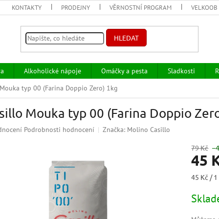
KONTAKTY
PRODEJNY
VĚRNOSTNÍ PROGRAM
VELKOOB
HLEDAT
va
Alkoholické nápoje
Omáčky a pesta
Sladkosti
R
 Mouka typ 00 (Farina Doppio Zero) 1kg
sillo Mouka typ 00 (Farina Doppio Zer
ěrné
dnocení
Podrobnosti hodnocení
Značka:
Molino Casillo
ocení
uktu
79 Kč
–
45 
Měrná
45 Kč / 1
cena:
iček.
Skla