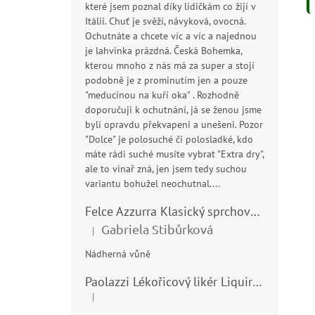
které jsem poznal díky lidičkám co žijí v
Itálii. Chuť je svěží, návyková, ovocná.
Ochutnáte a chcete víc a víc a najednou
je lahvinka prázdná. Česká Bohemka,
kterou mnoho z nás má za super a stojí
podobně je z prominutím jen a pouze
"meducínou na kuří oka" . Rozhodně
doporučuji k ochutnání, já se ženou jsme
byli opravdu překvapeni a unešeni. Pozor
"Dolce" je polosuché či polosladké, kdo
máte rádi suché musíte vybrat "Extra dry",
ale to vinař zná, jen jsem tedy suchou
variantu bohužel neochutnal....
Felce Azzurra Klasický sprchový gel - doccia gel 400ml
Gabriela Stibůrková
|
Hodnocení produktu je 5 z 5 hvězdiček.
Nádherná vůně
Paolazzi Lékořicový likér Liquirizia 24% 0,7L
|
Hodnocení produktu je 5 z 5 hvězdiček.