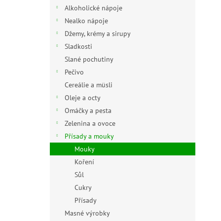
n
Alkoholické nápoje
e
Nealko nápoje
l
Džemy, krémy a sirupy
Sladkosti
Slané pochutiny
Pečivo
Cereálie a müsli
Oleje a octy
Omáčky a pesta
Zelenina a ovoce
Přísady a mouky
Mouky
Koření
Sůl
Cukry
Přísady
Masné výrobky