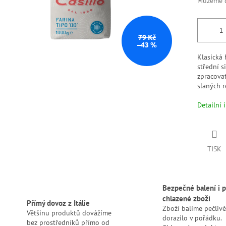
Můžeme d
79 Kč
–43 %
Klasická
střední s
zpracovat
slaných r
Detailní 
TISK
Bezpečné balení i p
chlazené zboží
Přímý dovoz z Itálie
Zboží balíme pečlivě
Většinu produktů dovážíme
dorazilo v pořádku.
bez prostředníků přímo od