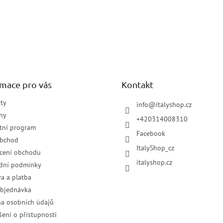
rmace pro vás
Kontakt
ty
info
@
italyshop.cz
ny
+420314008310
tní program
Facebook
obchod
ItalyShop_cz
cení obchodu
italyshop.cz
dní podmínky
a a platba
objednávka
a osobních údajů
šení o přístupnosti