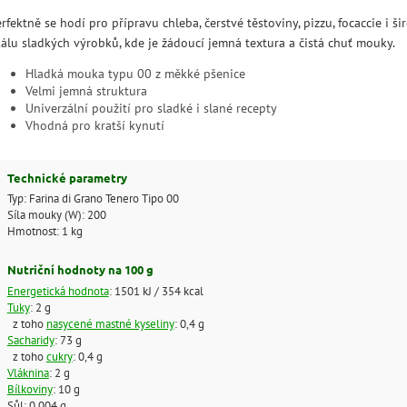
rfektně se hodí pro přípravu chleba, čerstvé těstoviny, pizzu, focaccie i š
kálu sladkých výrobků, kde je žádoucí jemná textura a čistá chuť mouky.
Hladká mouka typu 00 z měkké pšenice
Velmi jemná struktura
Univerzální použití pro sladké i slané recepty
Vhodná pro kratší kynutí
Technické parametry
Typ: Farina di Grano Tenero Tipo 00
Síla mouky (W): 200
Hmotnost: 1 kg
Nutriční hodnoty na 100 g
Energetická hodnota
: 1501 kJ / 354 kcal
Tuky
: 2 g
z toho
nasycené mastné kyseliny
: 0,4 g
Sacharidy
: 73 g
z toho
cukry
: 0,4 g
Vláknina
: 2 g
Bílkoviny
: 10 g
Sůl: 0,004 g