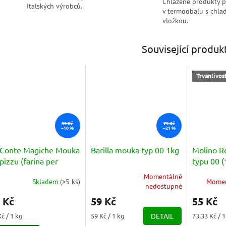
Chlazené produkty 
italských výrobců.
v termoobalu s chlad
vložkou.
Související produk
Trvanlivos
99 Kč
75 Kč
–10 %
–21 %
 Conte Magiche Mouka
Barilla mouka typ 00 1kg
Molino R
pizzu (farina per
typu 00 (
za) 1kg
VPACK 7
Momentálně
Skladem
(
>5 ks
)
Momen
měrné
Průměrné
nedostupné
nocení
hodnocení
 Kč
59 Kč
55 Kč
duktu
produktu
je
ná
Měrná
Měrná
Kč / 1 kg
59 Kč / 1 kg
DETAIL
73,33 Kč / 
5,0
a:
cena:
cena: