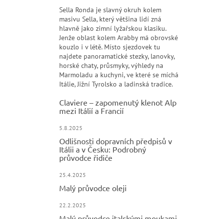
Sella Ronda je slavný okruh kolem
masivu Sella, který většina lidí zná
hlavně jako zimní lyžařskou klasiku.
Jenže oblast kolem Arabby má obrovské
kouzlo i v létě. Místo sjezdovek tu
najdete panoramatické stezky, lanovky,
horské chaty, průsmyky, výhledy na
Marmoladu a kuchyni, ve které se míchá
Itálie, Jižní Tyrolsko a ladinská tradice.
Claviere – zapomenutý klenot Alp
mezi Itálií a Francií
5.8.2025
Odlišnosti dopravních předpisů v
Itálii a v Česku: Podrobný
průvodce řidiče
25.4.2025
Malý průvodce oleji
22.2.2025
Malý průvodce italskými moukami