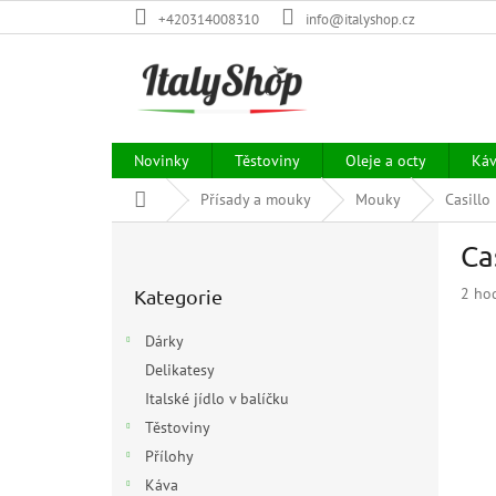
Přejít
+420314008310
info@italyshop.cz
na
obsah
Novinky
Těstoviny
Oleje a octy
Ká
Domů
Přísady a mouky
Mouky
Casillo
P
Ca
o
Přeskočit
s
Prům
2 ho
Kategorie
kategorie
t
hodn
r
prod
Dárky
a
je
Delikatesy
n
5,0
z
Italské jídlo v balíčku
n
5
í
Těstoviny
hvězd
p
Přílohy
a
Káva