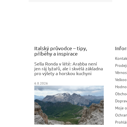
Z
á
p
a
t
í
Italský průvodce – tipy,
Info
příběhy a inspirace
Kontak
Sella Ronda v létě: Arabba není
Prodej
jen ráj lyžařů, ale i skvělá základna
Věrnos
pro výlety a horskou kuchyni
Velko
6.8.2026
Hodno
Obcho
Doprav
Moje 
Ochran
Prohlá