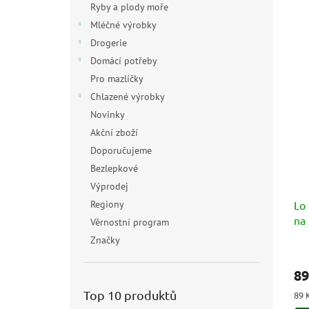
Ryby a plody moře
Mléčné výrobky
Drogerie
Domácí potřeby
Pro mazlíčky
Chlazené výrobky
Novinky
Akční zboží
Doporučujeme
Bezlepkové
Výprodej
Regiony
Lo
na 
Věrnostní program
piz
Značky
Prů
hod
89
pro
je
Top 10 produktů
Měr
89 
5,0
cen