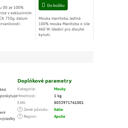
z
Do košíku
u 00 ze 100%
5
enice v exklusivním
hvězdiček.
ACK 750g. datum
Mouka manitoba. Jediná
rvanlivosti:
100% mouka Manitoba o síle
5
460 W. Ideální pro dlouhé
kynutí.
Doplňkové parametry
Kategorie
:
Mouky
ěkké
 poskytuje
Hmotnost
:
1 kg
EAN
:
8033971741001
?
Země původu
:
Itálie
teré
?
Region
:
Apulie
 výsledky