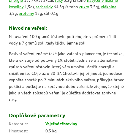
Energie
1577kJ/373kCal,
tuky
5,2g (z toho
nasycené mastné
kyseliny
1,5g),
sacharidy
64,8g (z toho
cukry
3,5g),
vláknina
3,5g,
proteiny
15g, sůl 0,1g
Návod na vaření:
Na uvaření 100 gramů těstovin potřebujete v průměru 1 litr
vody a 7 gramů soli, tedy lžičku jemné soli.
Pasivní vaření, známé také jako vaření s plamenem, je technika,
která existuje od poloviny 19. století. Jedná se o alternativní
způsob vaření těstovin, který vám umožní ušetřit energii a
snížit emise CO₂e až o 80 %*. Chcete-li jej přijmout, jednoduše
vypněte sporák po 2 minutách aktivního vaření, přikryjte hrnec
poklicí a počkejte na správnou dobu vaření. Je zřejmé, že stejně
jako u všech způsobů vaření je důležité dodržovat správné
časy.
Doplňkové parametry
Kategorie
:
Vaječné těstoviny
Hmotnost
:
0.3 kg