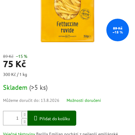
89 Kč
–15 %
89 Kč
–15 %
75 Kč
Měrná
300 Kč / 1 kg
cena:
Skladem
(
>5 ks
)
Můžeme doručit do:
13.8.2026
Možnosti doručení
Přidat do košíku
Vaječné těstoviny
Barilla Emilian pochází z nejlepší emiliánské