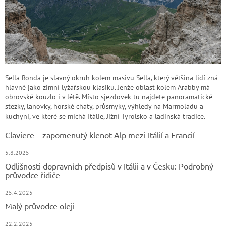
Sella Ronda je slavný okruh kolem masivu Sella, který většina lidí zná
hlavně jako zimní lyžařskou klasiku. Jenže oblast kolem Arabby má
obrovské kouzlo i v létě. Místo sjezdovek tu najdete panoramatické
stezky, lanovky, horské chaty, průsmyky, výhledy na Marmoladu a
kuchyni, ve které se míchá Itálie, Jižní Tyrolsko a ladinská tradice.
Claviere – zapomenutý klenot Alp mezi Itálií a Francií
5.8.2025
Odlišnosti dopravních předpisů v Itálii a v Česku: Podrobný
průvodce řidiče
25.4.2025
Malý průvodce oleji
22.2.2025