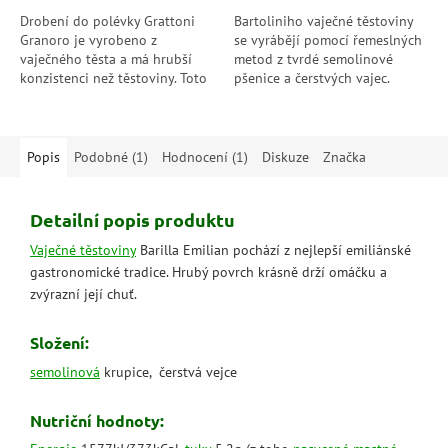
hvězdiček.
hvězdiček.
Drobení do polévky Grattoni
Bartoliniho vaječné těstoviny
Granoro je vyrobeno z
se vyrábějí pomocí řemeslných
vaječného těsta a má hrubší
metod z tvrdé semolinové
konzistenci než těstoviny. Toto
pšenice a čerstvých vajec.
drobení se často používá k
Připraveno z porézního těsta
dochucení a zahuštění polévek
tak, aby se lépe mísilo...
a omáček....
Popis
Podobné (1)
Hodnocení (1)
Diskuze
Značka
Detailní popis produktu
Vaječné těstoviny
Barilla Emilian pochází z nejlepší emiliánské
gastronomické tradice. Hrubý povrch krásně drží omáčku a
zvýrazní její chuť.
Složení:
semolinová
krupice, čerstvá vejce
Nutriční hodnoty: