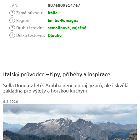
EAN
:
8076809514767
?
Země původu
:
Itálie
?
Region
:
Emilie-Romagna
?
Druh těstovin
:
semolinové
,
vaječné
?
Délka těstovin
:
Dlouhé
Z
á
p
a
Italský průvodce – tipy, příběhy a inspirace
t
Sella Ronda v létě: Arabba není jen ráj lyžařů, ale i skvělá
í
základna pro výlety a horskou kuchyni
6.8.2026