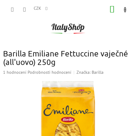
Přejít
NÁKUP
na
CZK
obsah
KOŠÍK
Barilla Emiliane Fettuccine vaječné
(all'uovo) 250g
Průměrné
1 hodnocení
Podrobnosti hodnocení
Značka:
Barilla
hodnocení
produktu
je
5,0
z
5
hvězdiček.