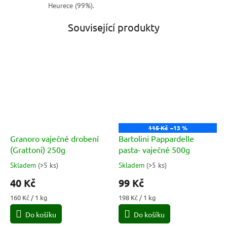
Heurece (99%).
Související produkty
115 Kč
–13 %
Granoro vaječné drobení
Bartolini Pappardelle
(Grattoni) 250g
pasta- vaječné 500g
Skladem
(
>5 ks
)
Skladem
(
>5 ks
)
Průměrné
Průměrné
hodnocení
hodnocení
40 Kč
99 Kč
produktu
produktu
je
je
Měrná
Měrná
160 Kč / 1 kg
198 Kč / 1 kg
5,0
3,7
cena:
cena:
Do košíku
Do košíku
z
z
5
5