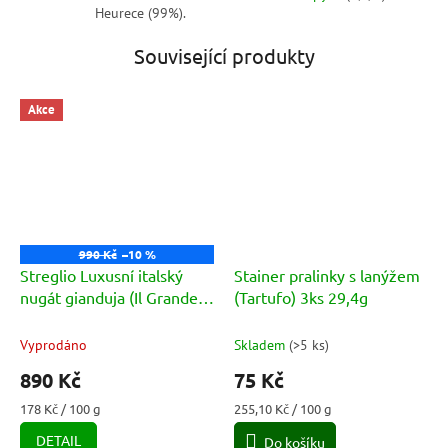
Heurece (99%).
Související produkty
Akce
990 Kč
–10 %
Streglio Luxusní italský
Stainer pralinky s lanýžem
nugát gianduja (Il Grande)
(Tartufo) 3ks 29,4g
500g
Vyprodáno
Skladem
(
>5 ks
)
890 Kč
75 Kč
Měrná
Měrná
178 Kč / 100 g
255,10 Kč / 100 g
cena:
cena:
DETAIL
Do košíku