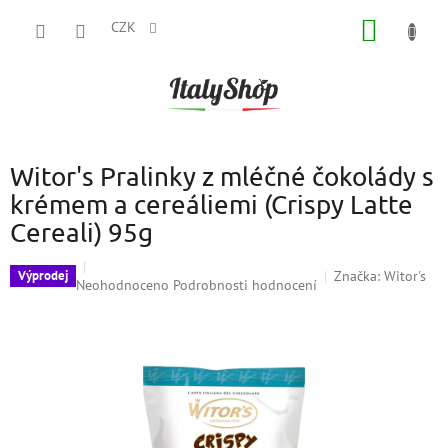
Přejít
NÁKUP
na
CZK
obsah
KOŠÍK
Witor's Pralinky z mléčné čokolády s
krémem a cereáliemi (Crispy Latte
Cereali) 95g
Značka:
Witor's
Výprodej
Průměrné
Neohodnoceno
Podrobnosti hodnocení
hodnocení
produktu
je
0,0
z
5
hvězdiček.