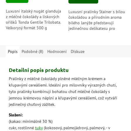
Luxusní italský nugát gianduja
Luxusní pralinky Stainer s bílou
z mléčné čokolády a lískových
čokoládou a přírodním aroma
oříšků Tonda Gentile Trilobata.
bílého lanýže představují
Velkorysý formát 500 g
jedinečnou delikatesu pro
zabalený v elegantním zlatém
opravdové gurmány. Nečekané
obalu.
spojení jemné sladkosti a
intenzivní...
Popis
Podobné (8)
Hodnocení
Diskuze
Detailní popis produktu
Pralinky z mléčné čokolády plněné mléčným krémem a
křupavými cereáliemi. Ideální pro milovníky výrazných chutí,
tyto pralinky kombinují bohatou chuť mléčné čokolády s
jemnou krémovou náplní a křupavými cereáliemi, což vytváří
jedinečný chuťový zážitek.
Složení:
(kakao: minimálně 30 %)
cukr, rostlinné
tuky
(kokosový, palmojádrový, palmový, - v