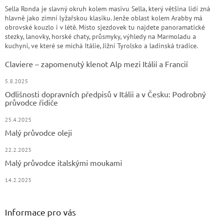
Sella Ronda je slavný okruh kolem masivu Sella, který většina lidí zná
hlavně jako zimní lyžařskou klasiku. Jenže oblast kolem Arabby má
obrovské kouzlo i v létě. Místo sjezdovek tu najdete panoramatické
stezky, lanovky, horské chaty, průsmyky, výhledy na Marmoladu a
kuchyni, ve které se míchá Itálie, Jižní Tyrolsko a ladinská tradice.
Claviere – zapomenutý klenot Alp mezi Itálií a Francií
5.8.2025
Odlišnosti dopravních předpisů v Itálii a v Česku: Podrobný
průvodce řidiče
25.4.2025
Malý průvodce oleji
22.2.2025
Malý průvodce italskými moukami
14.2.2025
Informace pro vás