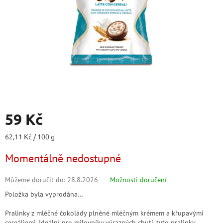
59 Kč
Měrná
62,11 Kč / 100 g
cena:
Momentálně nedostupné
Můžeme doručit do:
28.8.2026
Možnosti doručení
Položka byla vyprodána…
Pralinky z mléčné čokolády plněné mléčným krémem a křupavými
cereáliemi. Ideální pro milovníky výrazných chutí, tyto pralinky