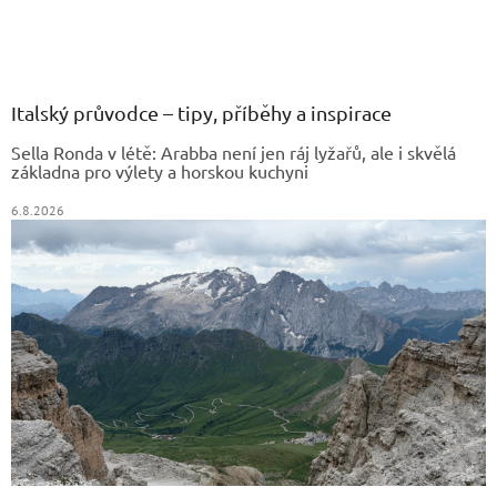
Z
á
p
a
Italský průvodce – tipy, příběhy a inspirace
t
Sella Ronda v létě: Arabba není jen ráj lyžařů, ale i skvělá
í
základna pro výlety a horskou kuchyni
6.8.2026