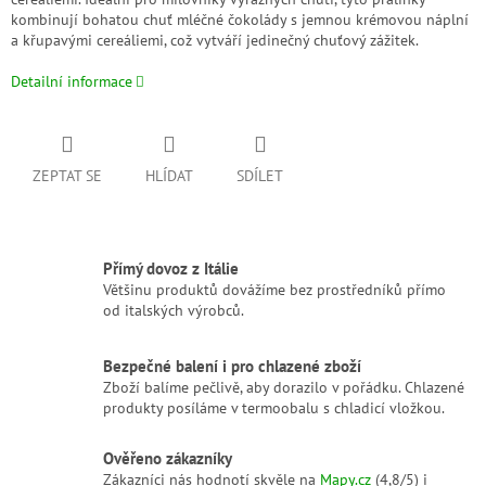
kombinují bohatou chuť mléčné čokolády s jemnou krémovou náplní
a křupavými cereáliemi, což vytváří jedinečný chuťový zážitek.
Detailní informace
ZEPTAT SE
HLÍDAT
SDÍLET
Přímý dovoz z Itálie
Většinu produktů dovážíme bez prostředníků přímo
od italských výrobců.
Bezpečné balení i pro chlazené zboží
Zboží balíme pečlivě, aby dorazilo v pořádku. Chlazené
produkty posíláme v termoobalu s chladicí vložkou.
Ověřeno zákazníky
Zákazníci nás hodnotí skvěle na
Mapy.cz
(4,8/5) i