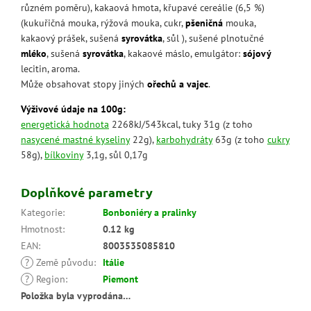
různém poměru), kakaová hmota, křupavé cereálie (6,5 %)
(kukuřičná mouka, rýžová mouka, cukr,
pšeničná
mouka,
kakaový prášek, sušená
syrovátka
, sůl ), sušené plnotučné
mléko
, sušená
syrovátka
, kakaové máslo, emulgátor:
sójový
lecitin, aroma.
Může obsahovat stopy jiných
ořechů a vajec
.
Výživové údaje na 100g:
energetická hodnota
2268kJ/543kcal, tuky 31g (z toho
nasycené mastné kyseliny
22g),
karbohydráty
63g (z toho
cukry
58g),
bílkoviny
3,1g, sůl 0,17g
Doplňkové parametry
Kategorie
:
Bonboniéry a pralinky
Hmotnost
:
0.12 kg
EAN
:
8003535085810
?
Země původu
:
Itálie
?
Region
:
Piemont
Položka byla vyprodána…