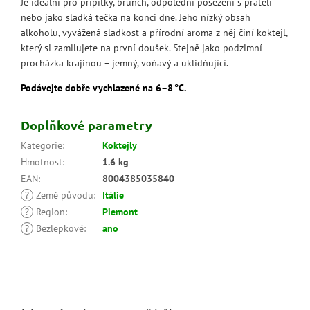
Je ideální pro přípitky, brunch, odpolední posezení s přáteli
nebo jako sladká tečka na konci dne. Jeho nízký obsah
alkoholu, vyvážená sladkost a přírodní aroma z něj činí koktejl,
který si zamilujete na první doušek. Stejně jako podzimní
procházka krajinou – jemný, voňavý a uklidňující.
Podávejte dobře vychlazené na 6–8 °C.
Doplňkové parametry
Kategorie
:
Koktejly
Hmotnost
:
1.6 kg
EAN
:
8004385035840
?
Země původu
:
Itálie
?
Region
:
Piemont
?
Bezlepkové
:
ano
Z
á
p