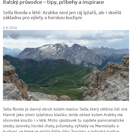
a
Italský průvodce – tipy, příběhy a inspirace
t
Sella Ronda v létě: Arabba není jen ráj lyžařů, ale i skvělá
í
základna pro výlety a horskou kuchyni
6.8.2026
Sella Ronda je slavný okruh kolem masivu Sella, který většina lidí zná
hlavně jako zimní lyžařskou klasiku. Jenže oblast kolem Arabby má
obrovské kouzlo i v létě. Místo sjezdovek tu najdete panoramatické
stezky, lanovky, horské chaty, průsmyky, výhledy na Marmoladu a
kuchyni, ve které se míchá Itálie, Jižní Tyrolsko a ladinská tradice.