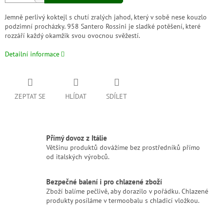
Jemně perlivý koktejl s chutí zralých jahod, který v sobě nese kouzlo
podzimní procházky. 958 Santero Rossini je sladké potěšení, které
rozzáří každý okamžik svou ovocnou svěžestí.
Detailní informace
ZEPTAT SE
HLÍDAT
SDÍLET
Přímý dovoz z Itálie
Většinu produktů dovážíme bez prostředníků přímo
od italských výrobců.
Bezpečné balení i pro chlazené zboží
Zboží balíme pečlivě, aby dorazilo v pořádku. Chlazené
produkty posíláme v termoobalu s chladicí vložkou.