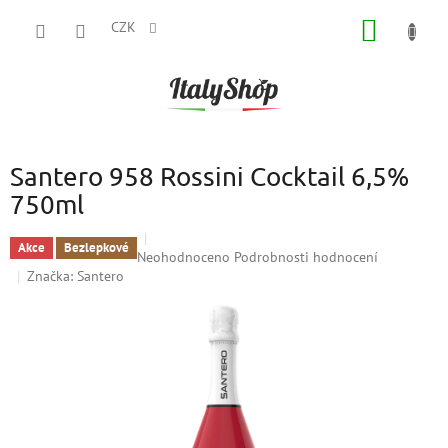
Přejít
NÁKUP
na
CZK
obsah
KOŠÍK
Santero 958 Rossini Cocktail 6,5%
750ml
Akce
Bezlepkové
Průměrné
Neohodnoceno
Podrobnosti hodnocení
hodnocení
Značka:
Santero
produktu
je
0,0
z
5
hvězdiček.