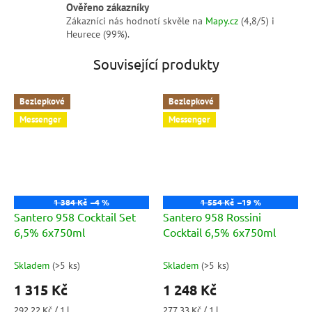
Ověřeno zákazníky
Zákazníci nás hodnotí skvěle na
Mapy.cz
(4,8/5) i
Heurece (99%).
Související produkty
Bezlepkové
Bezlepkové
Messenger
Messenger
1 384 Kč
–4 %
1 554 Kč
–19 %
Santero 958 Cocktail Set
Santero 958 Rossini
6,5% 6x750ml
Cocktail 6,5% 6x750ml
Skladem
(
>5 ks
)
Skladem
(
>5 ks
)
1 315 Kč
1 248 Kč
Měrná
Měrná
292,22 Kč / 1 l
277,33 Kč / 1 l