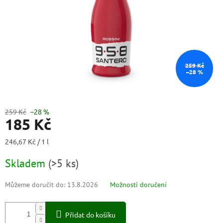
259 Kč
–28 %
259 Kč
–28 %
185 Kč
Měrná
246,67 Kč / 1 l
cena:
Skladem
(
>5 ks
)
Můžeme doručit do:
13.8.2026
Možnosti doručení
Přidat do košíku