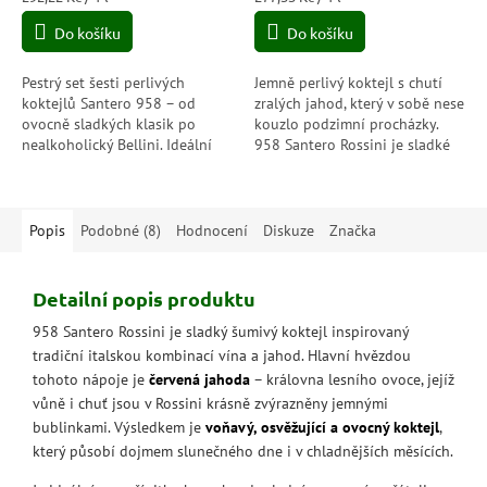
cena:
cena:
Do košíku
Do košíku
Pestrý set šesti perlivých
Jemně perlivý koktejl s chutí
koktejlů Santero 958 – od
zralých jahod, který v sobě nese
ovocně sladkých klasik po
kouzlo podzimní procházky.
nealkoholický Bellini. Ideální
958 Santero Rossini je sladké
dárek pro milovníky bublin,
potěšení, které rozzáří každý
barev a chutí, které nikdy
okamžik svou ovocnou
nenudí.
svěžestí.
Popis
Podobné (8)
Hodnocení
Diskuze
Značka
Detailní popis produktu
958 Santero Rossini je sladký šumivý koktejl inspirovaný
tradiční italskou kombinací vína a jahod. Hlavní hvězdou
tohoto nápoje je
červená jahoda
– královna lesního ovoce, jejíž
vůně i chuť jsou v Rossini krásně zvýrazněny jemnými
bublinkami. Výsledkem je
voňavý, osvěžující a ovocný koktejl
,
který působí dojmem slunečného dne i v chladnějších měsících.