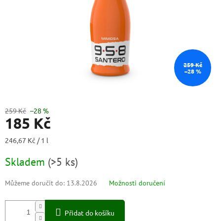
259 Kč
–28 %
259 Kč
–28 %
185 Kč
Měrná
246,67 Kč / 1 l
cena:
Skladem
(
>5 ks
)
Můžeme doručit do:
13.8.2026
Možnosti doručení
Přidat do košíku