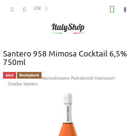
Přejít
NÁKUP
na
CZK
obsah
KOŠÍK
Santero 958 Mimosa Cocktail 6,5%
750ml
Akce
Bezlepkové
Průměrné
Neohodnoceno
Podrobnosti hodnocení
hodnocení
Značka:
Santero
produktu
je
0,0
z
5
hvězdiček.