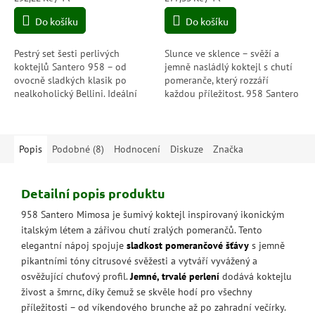
cena:
cena:
Do košíku
Do košíku
Pestrý set šesti perlivých
Slunce ve sklence – svěží a
koktejlů Santero 958 – od
jemně nasládlý koktejl s chutí
ovocně sladkých klasik po
pomeranče, který rozzáří
nealkoholický Bellini. Ideální
každou příležitost. 958 Santero
dárek pro milovníky bublin,
Mimosa je letní osvěžení s
barev a chutí, které nikdy
elegantními bublinkami a
nenudí.
nízkým...
Popis
Podobné (8)
Hodnocení
Diskuze
Značka
Detailní popis produktu
958 Santero Mimosa je šumivý koktejl inspirovaný ikonickým
italským létem a zářivou chutí zralých pomerančů. Tento
elegantní nápoj spojuje
sladkost pomerančové šťávy
s jemně
pikantními tóny citrusové svěžesti a vytváří vyvážený a
osvěžující chuťový profil.
Jemné, trvalé perlení
dodává koktejlu
živost a šmrnc, díky čemuž se skvěle hodí pro všechny
příležitosti – od víkendového brunche až po zahradní večírky.