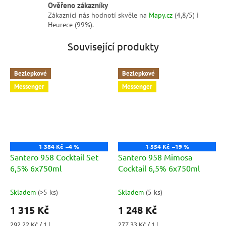
Ověřeno zákazníky
Zákazníci nás hodnotí skvěle na
Mapy.cz
(4,8/5) i
Heurece (99%).
Související produkty
Bezlepkové
Bezlepkové
Messenger
Messenger
1 384 Kč
–4 %
1 554 Kč
–19 %
Santero 958 Cocktail Set
Santero 958 Mimosa
6,5% 6x750ml
Cocktail 6,5% 6x750ml
Skladem
(
>5 ks
)
Skladem
(
5 ks
)
1 315 Kč
1 248 Kč
Měrná
Měrná
292,22 Kč / 1 l
277,33 Kč / 1 l