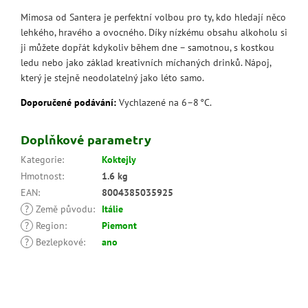
Mimosa od Santera je perfektní volbou pro ty, kdo hledají něco
lehkého, hravého a ovocného. Díky nízkému obsahu alkoholu si
ji můžete dopřát kdykoliv během dne – samotnou, s kostkou
ledu nebo jako základ kreativních míchaných drinků. Nápoj,
který je stejně neodolatelný jako léto samo.
Doporučené podávání:
Vychlazené na 6–8 °C.
Doplňkové parametry
Kategorie
:
Koktejly
Hmotnost
:
1.6 kg
EAN
:
8004385035925
?
Země původu
:
Itálie
?
Region
:
Piemont
?
Bezlepkové
:
ano
Z
á