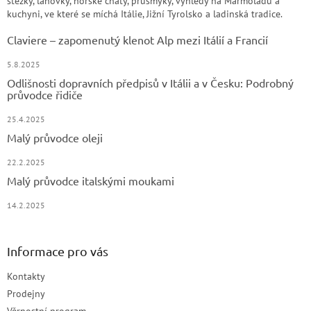
stezky, lanovky, horské chaty, průsmyky, výhledy na Marmoladu a
kuchyni, ve které se míchá Itálie, Jižní Tyrolsko a ladinská tradice.
Claviere – zapomenutý klenot Alp mezi Itálií a Francií
5.8.2025
Odlišnosti dopravních předpisů v Itálii a v Česku: Podrobný
průvodce řidiče
25.4.2025
Malý průvodce oleji
22.2.2025
Malý průvodce italskými moukami
14.2.2025
Informace pro vás
Kontakty
Prodejny