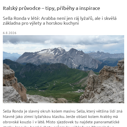
p
a
Italský průvodce – tipy, příběhy a inspirace
t
Sella Ronda v létě: Arabba není jen ráj lyžařů, ale i skvělá
í
základna pro výlety a horskou kuchyni
6.8.2026
Sella Ronda je slavný okruh kolem masivu Sella, který většina lidí zná
hlavně jako zimní lyžařskou klasiku. Jenže oblast kolem Arabby má
obrovské kouzlo i v létě. Místo sjezdovek tu najdete panoramatické