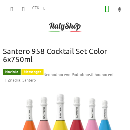
Přejít
NÁKUP
na
CZK
obsah
KOŠÍK
Santero 958 Cocktail Set Color
6x750ml
Novinka
Messenger
Průměrné
Neohodnoceno
Podrobnosti hodnocení
hodnocení
Značka:
Santero
produktu
je
0,0
z
5
hvězdiček.