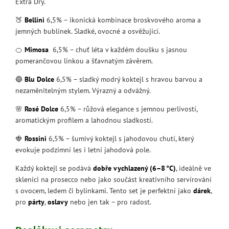
Extra Dry.
🍑
Bellini
6,5% – ikonická kombinace broskvového aroma a
jemných bublinek. Sladké, ovocné a osvěžující.
🍊
Mimosa
6,5% – chuť léta v každém doušku s jasnou
pomerančovou linkou a šťavnatým závěrem.
🔵
Blu Dolce
6,5% – sladký modrý koktejl s hravou barvou a
nezaměnitelným stylem. Výrazný a odvážný.
🌸
Rosé Dolce
6,5% – růžová elegance s jemnou perlivostí,
aromatickým profilem a lahodnou sladkostí.
🍓
Rossini
6,5% – šumivý koktejl s jahodovou chutí, který
evokuje podzimní les i letní jahodová pole.
Každý koktejl se podává
dobře vychlazený (6–8 °C)
, ideálně ve
sklenici na prosecco nebo jako součást kreativního servírování
s ovocem, ledem či bylinkami. Tento set je perfektní jako
dárek
,
pro
párty
,
oslavy
nebo jen tak – pro radost.