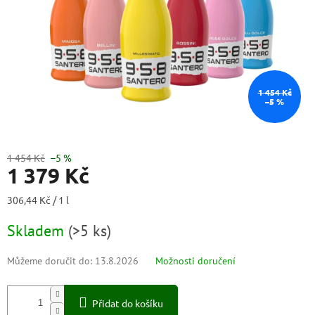
1 454 Kč
–5 %
1 454 Kč
–5 %
1 379 Kč
Měrná
306,44 Kč / 1 l
cena:
Skladem
(
>5 ks
)
Můžeme doručit do:
13.8.2026
Možnosti doručení
Přidat do košíku