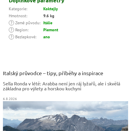
Doplňkové parametry
Kategorie
:
Koktejly
Hmotnost
:
9.6 kg
?
Země původu
:
Itálie
?
Region
:
Piemont
?
Bezlepkové
:
ano
Z
á
p
a
Italský průvodce – tipy, příběhy a inspirace
t
Sella Ronda v létě: Arabba není jen ráj lyžařů, ale i skvělá
í
základna pro výlety a horskou kuchyni
6.8.2026