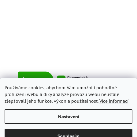
Používáme cookies, abychom Vám umožnili pohodlné
prohlížení webu a díky analýze provozu webu neustále
zlepšovali jeho funkce, výkon a použitelnost.
Více informací
Vytvořil Shoptet
Nastavení
Copyright 2026
ItalyShop.cz
. Všechna práva vyhrazena.
Upravit
Souhlasím
nastavení cookies