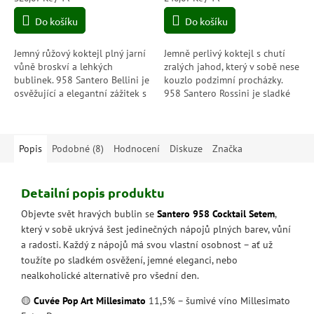
cena:
cena:
Do košíku
Do košíku
Jemný růžový koktejl plný jarní
Jemně perlivý koktejl s chutí
vůně broskví a lehkých
zralých jahod, který v sobě nese
bublinek. 958 Santero Bellini je
kouzlo podzimní procházky.
osvěžující a elegantní zážitek s
958 Santero Rossini je sladké
nízkým obsahem alkoholu –
potěšení, které rozzáří každý
ideální pro chvíle pohody i...
okamžik svou ovocnou
svěžestí.
Popis
Podobné (8)
Hodnocení
Diskuze
Značka
Detailní popis produktu
Objevte svět hravých bublin se
Santero 958 Cocktail Setem
,
který v sobě ukrývá šest jedinečných nápojů plných barev, vůní
a radosti. Každý z nápojů má svou vlastní osobnost – ať už
toužíte po sladkém osvěžení, jemné eleganci, nebo
nealkoholické alternativě pro všední den.
🟡
Cuvée Pop Art Millesimato
11,5% – šumivé víno Millesimato