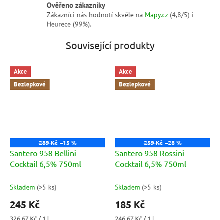
Ověřeno zákazníky
Zákazníci nás hodnotí skvěle na
Mapy.cz
(4,8/5) i
Heurece (99%).
Související produkty
Akce
Akce
Bezlepkové
Bezlepkové
289 Kč
–15 %
259 Kč
–28 %
Santero 958 Bellini
Santero 958 Rossini
Cocktail 6,5% 750ml
Cocktail 6,5% 750ml
Skladem
(
>5 ks
)
Skladem
(
>5 ks
)
245 Kč
185 Kč
Měrná
Měrná
326,67 Kč / 1 l
246,67 Kč / 1 l