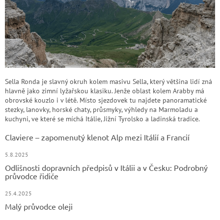
Sella Ronda je slavný okruh kolem masivu Sella, který většina lidí zná
hlavně jako zimní lyžařskou klasiku. Jenže oblast kolem Arabby má
obrovské kouzlo i v létě. Místo sjezdovek tu najdete panoramatické
stezky, lanovky, horské chaty, průsmyky, výhledy na Marmoladu a
kuchyni, ve které se míchá Itálie, Jižní Tyrolsko a ladinská tradice.
Claviere – zapomenutý klenot Alp mezi Itálií a Francií
5.8.2025
Odlišnosti dopravních předpisů v Itálii a v Česku: Podrobný
průvodce řidiče
25.4.2025
Malý průvodce oleji