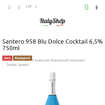
Přejít
NÁKUP
na
CZK
obsah
KOŠÍK
Santero 958 Blu Dolce Cocktail 6,5%
750ml
Akce
Bezlepkové
Průměrné
2 hodnocení
Podrobnosti hodnocení
hodnocení
Značka:
Santero
produktu
je
4,0
z
5
hvězdiček.