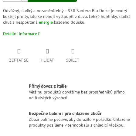
Odvážný, sladký a nezaměnitelný – 958 Santero Blu Dolce je modrý
koktejl pro ty, kdo se nebojí vystoupit z davu. Lehké bublinky, sladká
chuť a nespoutaná
energie
každého doušku.
Detailní informace
ZEPTAT SE
HLÍDAT
SDÍLET
Přímý dovoz z Itálie
Většinu produktů dovážíme bez prostředníků přímo
od italských výrobců.
Bezpečné balení i pro chlazené zboží
Zboží balíme pečlivě, aby dorazilo v pořádku. Chlazené
produkty posíláme v termoobalu s chladicí vložkou.