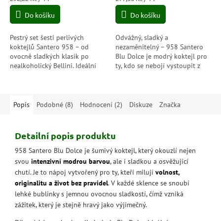
cena:
cena:
Do košíku
Do košíku
Pestrý set šesti perlivých
Odvážný, sladký a
koktejlů Santero 958 – od
nezaměnitelný – 958 Santero
ovocně sladkých klasik po
Blu Dolce je modrý koktejl pro
nealkoholický Bellini. Ideální
ty, kdo se nebojí vystoupit z
dárek pro milovníky bublin,
davu. Lehké bublinky, sladká
barev a chutí, které nikdy
chuť a nespoutaná energie
nenudí.
každého doušku.
Popis
Podobné (8)
Hodnocení (2)
Diskuze
Značka
Detailní popis produktu
958 Santero Blu Dolce je šumivý koktejl, který okouzlí nejen
svou
intenzivní modrou barvou
, ale i sladkou a osvěžující
chutí. Je to nápoj vytvořený pro ty, kteří milují
volnost,
originalitu a život bez pravidel
. V každé sklence se snoubí
lehké bublinky s jemnou ovocnou sladkostí, čímž vzniká
zážitek, který je stejně hravý jako výjimečný.