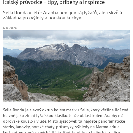
a
Italský průvodce – tipy, příběhy a inspirace
t
Sella Ronda v létě: Arabba není jen ráj lyžařů, ale i skvělá
í
základna pro výlety a horskou kuchyni
6.8.2026
Sella Ronda je slavný okruh kolem masivu Sella, který většina lidí zná
hlavně jako zimní lyžařskou klasiku. Jenže oblast kolem Arabby má
obrovské kouzlo i v létě. Místo sjezdovek tu najdete panoramatické
stezky, lanovky, horské chaty, průsmyky, výhledy na Marmoladu a
kuchyni, ve které se míchá Itálie, Jižní Tyrolsko a ladinská tradice.