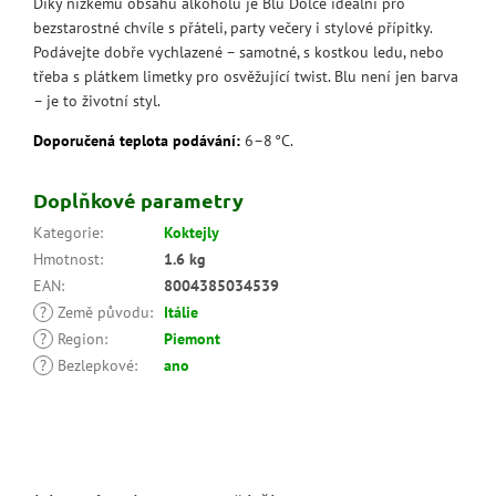
Díky nízkému obsahu alkoholu je Blu Dolce ideální pro
bezstarostné chvíle s přáteli, party večery i stylové přípitky.
Podávejte dobře vychlazené – samotné, s kostkou ledu, nebo
třeba s plátkem limetky pro osvěžující twist. Blu není jen barva
– je to životní styl.
Doporučená teplota podávání:
6–8 °C.
Doplňkové parametry
Kategorie
:
Koktejly
Hmotnost
:
1.6 kg
EAN
:
8004385034539
?
Země původu
:
Itálie
?
Region
:
Piemont
?
Bezlepkové
:
ano
Z
á
p