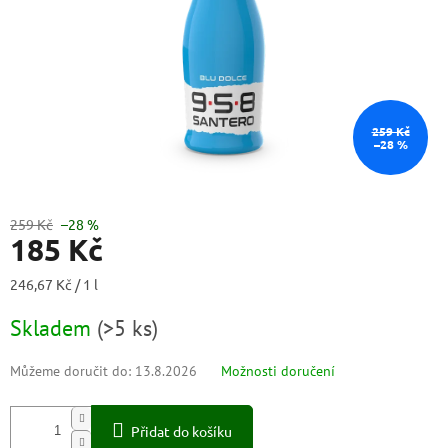
259 Kč
–28 %
259 Kč
–28 %
185 Kč
Měrná
246,67 Kč / 1 l
cena:
Skladem
(
>5 ks
)
Můžeme doručit do:
13.8.2026
Možnosti doručení
Přidat do košíku