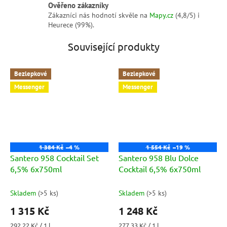
Ověřeno zákazníky
Zákazníci nás hodnotí skvěle na
Mapy.cz
(4,8/5) i
Heurece (99%).
Související produkty
Bezlepkové
Bezlepkové
Messenger
Messenger
1 384 Kč
–4 %
1 554 Kč
–19 %
Santero 958 Cocktail Set
Santero 958 Blu Dolce
6,5% 6x750ml
Cocktail 6,5% 6x750ml
Skladem
(
>5 ks
)
Skladem
(
>5 ks
)
1 315 Kč
1 248 Kč
Měrná
Měrná
292,22 Kč / 1 l
277,33 Kč / 1 l