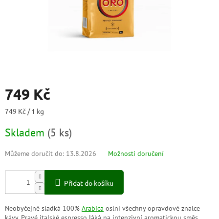
749 Kč
Měrná
749 Kč / 1 kg
cena:
Skladem
(
5 ks
)
Můžeme doručit do:
13.8.2026
Možnosti doručení
Přidat do košíku
Neobyčejně sladká 100%
Arabica
oslní všechny opravdové znalce
kávy. Pravé italské espresso láká na intenzivní aromatickou směs,