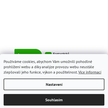
Používáme cookies, abychom Vám umožnili pohodlné
prohlížení webu a díky analýze provozu webu neustále
zlepšovali jeho funkce, výkon a použitelnost.
Více informací
Vytvořil Shoptet
Nastavení
Copyright 2026
ItalyShop.cz
. Všechna práva vyhrazena.
Upravit
Souhlasím
nastavení cookies