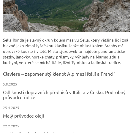
Sella Ronda je slavný okruh kolem masivu Sella, který většina lidí zná
hlavně jako zimní lyžařskou klasiku. Jenže oblast kolem Arabby má
obrovské kouzlo i v létě. Místo sjezdovek tu najdete panoramatické
stezky, lanovky, horské chaty, průsmyky, výhledy na Marmoladu a
kuchyni, ve které se míchá Itálie, Jižní Tyrolsko a ladinská tradice.
Claviere – zapomenutý klenot Alp mezi Itálií a Francií
5.8.2025
Odlišnosti dopravních předpisů v Itálii a v Česku: Podrobný
průvodce řidiče
25.4.2025
Malý průvodce oleji
22.2.2025