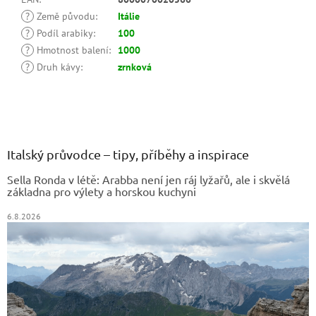
?
Země původu
:
Itálie
?
Podíl arabiky
:
100
?
Hmotnost balení
:
1000
?
Druh kávy
:
zrnková
Z
á
p
a
Italský průvodce – tipy, příběhy a inspirace
t
Sella Ronda v létě: Arabba není jen ráj lyžařů, ale i skvělá
í
základna pro výlety a horskou kuchyni
6.8.2026