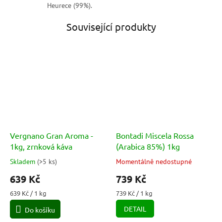
Heurece (99%).
Související produkty
Vergnano Gran Aroma -
Bontadi Miscela Rossa
1kg, zrnková káva
(Arabica 85%) 1kg
Skladem
(
>5 ks
)
Momentálně nedostupné
Průměrné
Průměrné
hodnocení
hodnocení
639 Kč
739 Kč
produktu
produktu
je
je
Měrná
Měrná
639 Kč / 1 kg
739 Kč / 1 kg
5,0
5,0
cena:
cena:
DETAIL
Do košíku
z
z
5
5