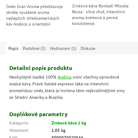
hvězdiček.
hvězdiček.
Zrnková káva Bontadi Miscela
Směs Gran Aroma představuje
Rossa - silná chuť, intenzivní
skvěle vyvážené aroma
aroma, krémová a pevná
nejlepších středoamerických
konzistence.
káv Arabica a orientální
Robusty v poměru 60:40.
Výběrová zrna Arabica pochází
z oblasti...
Popis
Podobné (1)
Hodnocení (1)
Diskuze
Detailní popis produktu
Neobyčejně sladká 100%
Arabica
oslní všechny opravdové
znalce kávy. Pravé italské espresso láká na intenzivní
aromatickou směs, která je tvořena těmi nejkvalitnějšími zrny
ze Střední Ameriky a Brazílie.
Doplňkové parametry
Kategorie
:
Zrnková káva 1 kg
Hmotnost
:
1.05 kg
EAN
:
8000070020566