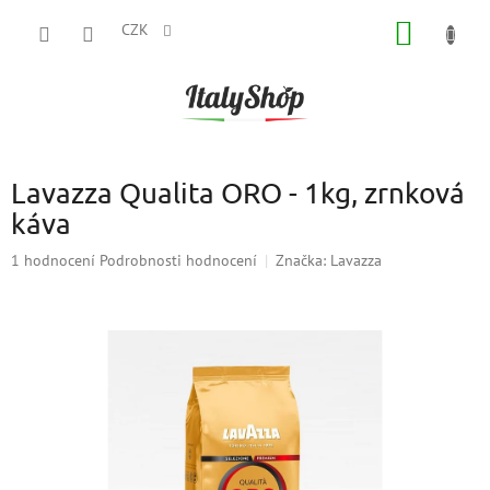
Přejít
NÁKUP
na
CZK
obsah
KOŠÍK
Lavazza Qualita ORO - 1kg, zrnková
káva
Průměrné
1 hodnocení
Podrobnosti hodnocení
Značka:
Lavazza
hodnocení
produktu
je
5,0
z
5
hvězdiček.