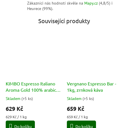
Zákazníci nás hodnotí skvěle na
Mapy.cz
(4,8/5) i
Heurece (99%).
Související produkty
KIMBO Espresso Italiano
Vergnano Espresso Bar -
Aroma Gold 100% arabica
1kg, zrnková káva
1kg
Skladem
(
>5 ks
)
Skladem
(
>5 ks
)
Průměrné
Průměrné
hodnocení
hodnocení
629 Kč
659 Kč
produktu
produktu
je
je
Měrná
Měrná
629 Kč / 1 kg
659 Kč / 1 kg
5,0
5,0
cena:
cena:
Do košíku
Do košíku
z
z