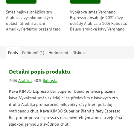
5
5
hvězdiček.
hvězdiček.
Směs nejkvalitnějších zrn
Výběrová směs Vergnano
Arabica z vysokohorských
Espresso obsahuje 90% kávy
oblastí Střední a Jižní
odrůdy Arabica a 10% Robusta.
Ameriky.Perfektní pražení této
Balení zrnkové kávy Vergnano
100% směsi zrn Arabica
si vybírají nároční klienti, kteří
zvýrazňuje sladkou chuť kávy a
od kávy očekávají zaručenou...
bohaté...
Popis
Podobné (1)
Hodnocení
Diskuze
Detailní popis produktu
70%
Arabica
, 30%
Robusta
Káva KIMBO Espresso Bar Superior Blend je lehce pražená
káva. Vyvážená směs skládající se především z kávových zrn
druhu Arabika pro náročné milovníky kávy, kteří požadují
vytříbenou chuť. Káva KIMBO Superior Blend z řady Espresso
Bar pro přípravu espressa s nezaměnitelným aroma a zejména
sladkou, jemnou a svůdnou chutí.