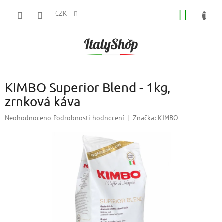
Přejít
NÁKUP
na
CZK
obsah
KOŠÍK
KIMBO Superior Blend - 1kg,
zrnková káva
Průměrné
Neohodnoceno
Podrobnosti hodnocení
Značka:
KIMBO
hodnocení
produktu
je
0,0
z
5
hvězdiček.