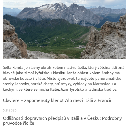
Sella Ronda je slavný okruh kolem masivu Sella, který většina lidí zná
hlavně jako zimní lyžařskou klasiku. Jenže oblast kolem Arabby má
obrovské kouzlo i v létě. Místo sjezdovek tu najdete panoramatické
stezky, lanovky, horské chaty, průsmyky, výhledy na Marmoladu a
kuchyni, ve které se míchá Itálie, Jižní Tyrolsko a ladinská tradice.
Claviere – zapomenutý klenot Alp mezi Itálií a Francií
5.8.2025
Odlišnosti dopravních předpisů v Itálii a v Česku: Podrobný
průvodce řidiče