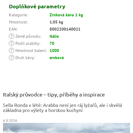
Doplňkové parametry
Kategorie
:
Zrnková káva 1 kg
Hmotnost
:
1.05 kg
EAN
:
8002200140021
?
Země původu
:
Itálie
?
Podíl arabiky
:
70
?
Hmotnost balení
:
1000
?
Druh kávy
:
zrnková
Z
á
p
a
Italský průvodce – tipy, příběhy a inspirace
t
Sella Ronda v létě: Arabba není jen ráj lyžařů, ale i skvělá
í
základna pro výlety a horskou kuchyni
6.8.2026