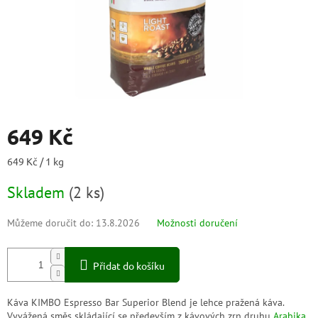
649 Kč
Měrná
649 Kč / 1 kg
cena:
Skladem
(
2 ks
)
Můžeme doručit do:
13.8.2026
Možnosti doručení
Přidat do košíku
Káva KIMBO Espresso Bar Superior Blend je lehce pražená káva.
Vyvážená směs skládající se především z kávových zrn druhu
Arabika